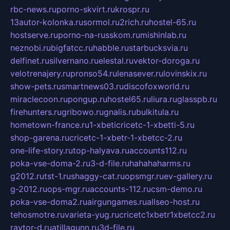
rbc-news.ru
porno-skvirt.ru
krospr.ru
13autor-kolonka.ru
sormol.ru
2rich.ru
hostel-65.ru
hostserve.ru
porno-na-russkom.ru
mishinlab.ru
neznobi.ru
bigfatcc.ru
habble.ru
starbucksvia.ru
delfinet.ru
silvernano.ru
elestal.ru
vektor-doroga.ru
velotrenajery.ru
pronso54.ru
lenasever.ru
lovinskix.ru
show-pets.ru
smartnews03.ru
discofoxworld.ru
miraclecoon.ru
pongup.ru
hostel65.ru
liura.ru
glasspb.ru
firehunters.ru
gribowo.ru
gnalis.ru
bulkitula.ru
hometown-france.ru
1-xbeticricetc-1-xbetti-5.ru
shop-garena.ru
cricetc-1-xbetr-1-xbetcc-2.ru
one-life-story.ru
top-halyava.ru
accounts112.ru
poka-vse-doma-2.ru
3-d-file.ru
hahahaharms.ru
g2012.ru
tst-1.ru
shaggy-cat.ru
opsmgr.ru
ev-gallery.ru
g-2012.ru
ops-mgr.ru
accounts-112.ru
csm-demo.ru
poka-vse-doma2.ru
airgungames.ru
allseo-host.ru
tehosmotre.ru
varieta-yug.ru
cricetc1xbetr1xbetcc2.ru
raytor-d.ru
atillagunn.ru
3d-file.ru