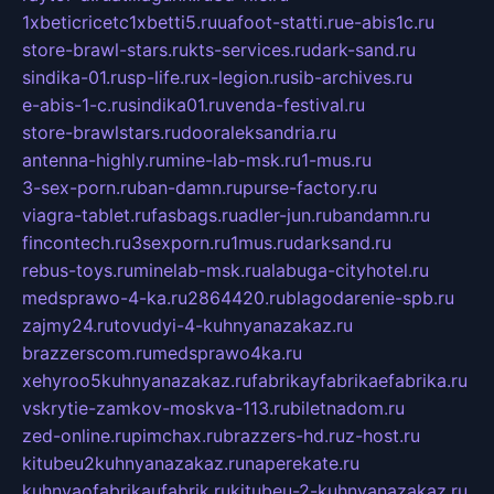
1xbeticricetc1xbetti5.ru
uafoot-statti.ru
e-abis1c.ru
store-brawl-stars.ru
kts-services.ru
dark-sand.ru
sindika-01.ru
sp-life.ru
x-legion.ru
sib-archives.ru
e-abis-1-c.ru
sindika01.ru
venda-festival.ru
store-brawlstars.ru
dooraleksandria.ru
antenna-highly.ru
mine-lab-msk.ru
1-mus.ru
3-sex-porn.ru
ban-damn.ru
purse-factory.ru
viagra-tablet.ru
fasbags.ru
adler-jun.ru
bandamn.ru
fincontech.ru
3sexporn.ru
1mus.ru
darksand.ru
rebus-toys.ru
minelab-msk.ru
alabuga-cityhotel.ru
medsprawo-4-ka.ru
2864420.ru
blagodarenie-spb.ru
zajmy24.ru
tovudyi-4-kuhnyanazakaz.ru
brazzerscom.ru
medsprawo4ka.ru
xehyroo5kuhnyanazakaz.ru
fabrikayfabrikaefabrika.ru
vskrytie-zamkov-moskva-113.ru
biletnadom.ru
zed-online.ru
pimchax.ru
brazzers-hd.ru
z-host.ru
kitubeu2kuhnyanazakaz.ru
naperekate.ru
kuhnyaofabrikaufabrik.ru
kitubeu-2-kuhnyanazakaz.ru