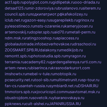
act1.spb.ru
polyglot.com.ru
gidlipetsk.ru
ooo-driada.ru
detsad125.ru
mir-zdoroviya.ru
bruslanovo.ru
siterem.ru
council.spb.ru
лодкипатриот.рф
kafekolizey.ru
iclub.net.ru
gazon-easy.ru
sugarepilekb.ru
grinox.ru
pylesostineco.ru
msts-ozarenie.ru
kameryjooan.ru
artemovskij.ru
dopler.spb.ru
aid70.ru
metall-perm.ru
ndm.msk.ru
ratingzooshop.ru
apiaccess.ru
globalautotrade.info
bezverhovskoe.ru
drsschool.ru
ZOOSMART.SPB.RU
dalakony.ru
medikijob.ru
remontt.spb.ru
photostudia.spb.ru
myragon.ru
terramia.ru
academy62.ru
gardengallereya.ru
rti.com.ru
artem-news.ru
biserinca.ru
krasnodarkurort.com
imshowtv.ru
mebel-v-tule.ru
mobtopik.ru
pcsecurity.net.ru
tool-sib.ru
multimetrunit.ru
sp-tour.ru
fan-cs.ru
santeh-russia.ru
symbian9.net.ru
DSHAIR.RU
tmmotors.spb.ru
xjocuricopii.com
musavtomat.msk.ru
obustrojdom.ru
sovetcik.ru
ybaranovskaya.ru
ppknews.ru
cult-alshei.ru
JAPANRUSSIA.RU