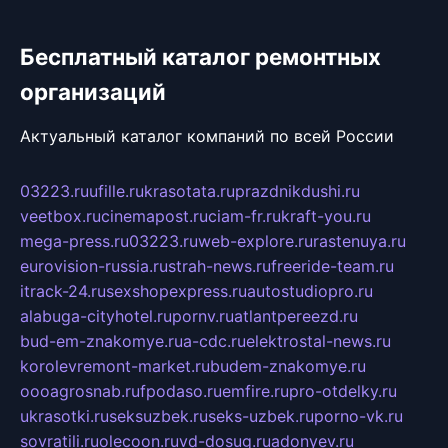
Бесплатный каталог ремонтных
организаций
Актуальный каталог компаний по всей России
03223.ru
ufille.ru
krasotata.ru
prazdnikdushi.ru
veetbox.ru
cinemapost.ru
ciam-fr.ru
kraft-you.ru
mega-press.ru
03223.ru
web-explore.ru
rastenuya.ru
eurovision-russia.ru
strah-news.ru
freeride-team.ru
itrack-24.ru
sexshopexpress.ru
autostudiopro.ru
alabuga-cityhotel.ru
pornv.ru
atlantpereezd.ru
bud-em-znakomye.ru
a-cdc.ru
elektrostal-news.ru
korolevremont-market.ru
budem-znakomye.ru
oooagrosnab.ru
fpodaso.ru
emfire.ru
pro-otdelky.ru
ukrasotki.ru
seksuzbek.ru
seks-uzbek.ru
porno-vk.ru
sovratili.ru
olecoon.ru
vd-dosug.ru
adonyev.ru