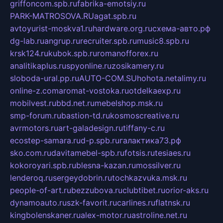
griffoncom.spb.ru
fabrika-emotsiy.ru
PARK-MATROSOVA.RU
agat.spb.ru
avtoyurist-moskva1.ru
hardware.org.ru
схема-авто.рф
dg-lab.ru
angrup.ru
recruiter.spb.ru
music8.spb.ru
krsk124.ru
kubok.spb.ru
romanofforex.ru
analitikaplus.ru
spyonline.ru
zosikamery.ru
sloboda-ural.pp.ru
AUTO-COM.SU
hohota.net
alimy.ru
online-z.com
aromat-vostoka.ru
otdelkaexp.ru
mobilvest.ru
bbd.net.ru
mebelshop.msk.ru
smp-forum.ru
bastion-td.ru
kosmoscreative.ru
avrmotors.ru
art-galadesign.ru
tiffany-c.ru
ecostep-samara.ru
d-p.spb.ru
галактика73.рф
sko.com.ru
davitamebel-spb.ru
fotsis.ru
tesiaes.ru
kokoroyari.spb.ru
blesna-kazan.ru
mossilver.ru
lenderoq.ru
sergeydobrin.ru
tochkazvuka.msk.ru
people-of-art.ru
bezzubova.ru
clubtibet.ru
orior-aks.ru
dynamoauto.ru
szk-favorit.ru
carlines.ru
flatnsk.ru
kingbolenskaner.ru
alex-motor.ru
astroline.net.ru