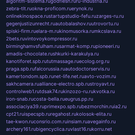
algoritm-sistema.ru
godflesh.ru
ru-industria.ru
zebra-tlt.ru
okna-proficom.ru
erynok.ru
onlinekinospace.ru
startupstudio-fefu.ru
zarges-ru.ru
gegenjustizunrecht.ru
autobalashov.ru
utrovortu.ru
spiski-firm.ru
elara-m.ru
kinomusorka.ru
mkcslava.ru
2bets.ru
vintovoykompressor.ru
birminghamvsfulham.ru
sarmat-komp.ru
pioneeri.ru
amadis-chocolate.ru
shkurki-karakulya.ru
kanotiforet.spb.ru
tutmassage.ru
ecolog.org.ru
praga.spb.ru
falcorussia.ru
autodoctorservis.ru
kamertondom.spb.ru
net-life.net.ru
avto-vozim.ru
sakhcamera.ru
alliance-electro.spb.ru
stroyavt.ru
controlweb1.ru
tdsak74.ru
kinzozo-ru.ru
kvotka.ru
iron-snab.ru
costa-bella.ru
eugrus.pp.ru
associaciya39.ru
primexpo.spb.ru
bezmorchin.ru
ia2.ru
cpt21.ru
ispecspb.ru
regahost.ru
kolosok-elita.ru
tae-kwon.ru
consrio.com.ru
insiam.ru
avegainfo.ru
archery161.ru
bigencyclica.ru
vlast16.ru
korru.net