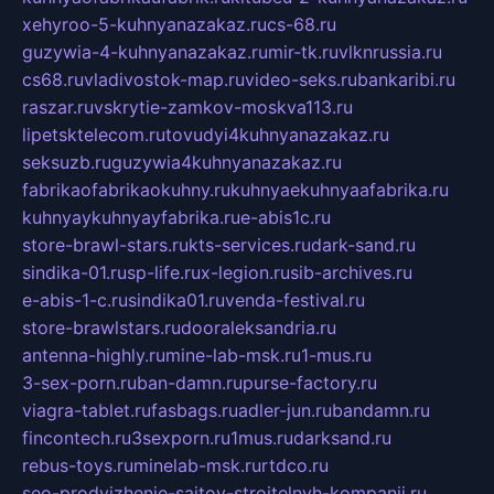
xehyroo-5-kuhnyanazakaz.ru
cs-68.ru
guzywia-4-kuhnyanazakaz.ru
mir-tk.ru
vlknrussia.ru
cs68.ru
vladivostok-map.ru
video-seks.ru
bankaribi.ru
raszar.ru
vskrytie-zamkov-moskva113.ru
lipetsktelecom.ru
tovudyi4kuhnyanazakaz.ru
seksuzb.ru
guzywia4kuhnyanazakaz.ru
fabrikaofabrikaokuhny.ru
kuhnyaekuhnyaafabrika.ru
kuhnyaykuhnyayfabrika.ru
e-abis1c.ru
store-brawl-stars.ru
kts-services.ru
dark-sand.ru
sindika-01.ru
sp-life.ru
x-legion.ru
sib-archives.ru
e-abis-1-c.ru
sindika01.ru
venda-festival.ru
store-brawlstars.ru
dooraleksandria.ru
antenna-highly.ru
mine-lab-msk.ru
1-mus.ru
3-sex-porn.ru
ban-damn.ru
purse-factory.ru
viagra-tablet.ru
fasbags.ru
adler-jun.ru
bandamn.ru
fincontech.ru
3sexporn.ru
1mus.ru
darksand.ru
rebus-toys.ru
minelab-msk.ru
rtdco.ru
seo-prodvizhenie-sajtov-stroitelnyh-kompanij.ru