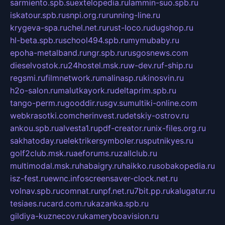
sarmiento.spb.su
extelopedia.ru
lammin-suo.spb.ru
iskatour.spb.ru
snpi.org.ru
running-line.ru
krygeva-spa.ru
chel.net.ru
rust-loco.ru
dugshop.ru
hl-beta.spb.ru
school494.spb.ru
mymubaby.ru
epoha-metalband.ru
ngr.spb.ru
rusgosnews.com
dieselvostok.ru
24hostel.msk.ru
w-dev.ru
f-ship.ru
regsmi.ru
filmnetwork.ru
malinasp.ru
kinosvin.ru
h2o-salon.ru
malutkayork.ru
deltaprim.spb.ru
tango-perm.ru
gooddir.ru
sgv.su
multiki-online.com
webkrasotki.com
cherinvest.ru
detskiy-ostrov.ru
ankou.spb.ru
alvesta1.ru
pdf-creator.ru
nix-files.org.ru
sakhatoday.ru
elektrikersymboler.ru
sputnikyes.ru
golf2club.msk.ru
aeforums.ru
zallclub.ru
multimodal.msk.ru
habaigry.ru
haikko.ru
sobakopedia.ru
isz-fest.ru
ewnc.info
screensaver-clock.net.ru
volnav.spb.ru
comnat.ru
npf.net.ru
7bit.pp.ru
kalugatur.ru
tesiaes.ru
card.com.ru
kazanka.spb.ru
gildiya-kuznecov.ru
kameryboavision.ru