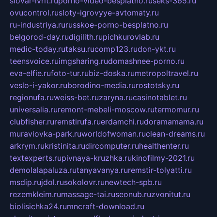
slovar-ivrit.ru
porno-video-besplatno.ru
seks-365.ru
ovucontrol.ru
sloty-igrovyye-avtomaty.ru
ru-industriya.ru
russkoe-porno-besplatno.ru
belgorod-day.ru
digilith.ru
pichkurovlab.ru
medic-today.ru
taksu.ru
comp123.ru
don-ykt.ru
teensvoice.ru
imgsharing.ru
domashnee-porno.ru
eva-elfie.ru
foto-tur.ru
biz-doska.ru
metropoltravel.ru
veslo-i-yakor.ru
borodino-media.ru
rostotsky.ru
regionufa.ru
weiss-bet.ru
zaryna.ru
casinotablet.ru
universalia.ru
remont-mebeli-moscow.ru
termomur.ru
clubfisher.ru
remstirufa.ru
erdamchi.ru
doramamama.ru
muraviovka-park.ru
worldofwoman.ru
clean-dreams.ru
arkrym.ru
kristinita.ru
dircomputer.ru
healthenter.ru
textexperts.ru
pivnaya-kruzhka.ru
kinofilmy-2021.ru
demolalapaluza.ru
tanyavanya.ru
remstir-tolyatti.ru
msdip.ru
jdol.ru
sokolovr.ru
newtech-spb.ru
rezemkleim.ru
massage-tai.ru
seonub.ru
zvonitut.ru
biolisichka24.ru
mncraft-download.ru