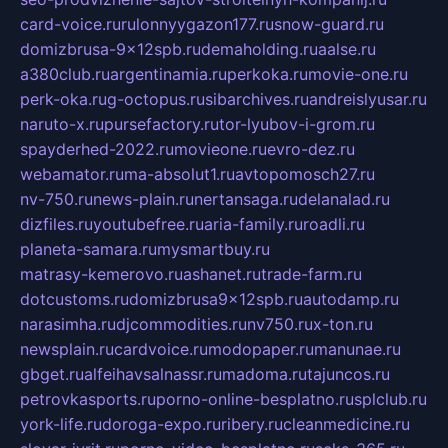
card-voice.ru
rulonnyygazon177.ru
snow-guard.ru
domizbrusa-9x12spb.ru
demaholding.ru
aalse.ru
a380club.ru
argentinamia.ru
perkoka.ru
movie-one.ru
perk-oka.ru
g-octopus.ru
sibarchives.ru
andreislyusar.ru
naruto-x.ru
pursefactory.ru
tor-lyubov-i-grom.ru
spayderhed-2022.ru
movieone.ru
evro-dez.ru
webamator.ru
ma-absolut1.ru
avtopomosch27.ru
nv-750.ru
news-plain.ru
nertansaga.ru
delanalad.ru
dizfiles.ru
youtubefree.ru
aria-family.ru
roadli.ru
planeta-samara.ru
mysmartbuy.ru
matrasy-kemerovo.ru
ashanet.ru
trade-farm.ru
dotcustoms.ru
domizbrusa9x12spb.ru
autodamp.ru
narasimha.ru
djcommodities.ru
nv750.ru
x-ton.ru
newsplain.ru
cardvoice.ru
modopaper.ru
manunae.ru
gbget.ru
alfeihavsalnassr.ru
madoma.ru
tajuncos.ru
petrovkasports.ru
porno-online-besplatno.ru
splclub.ru
york-life.ru
doroga-expo.ru
ribery.ru
cleanmedicine.ru