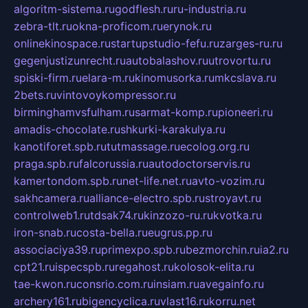
algoritm-sistema.ru
godflesh.ru
ru-industria.ru
zebra-tlt.ru
okna-proficom.ru
erynok.ru
onlinekinospace.ru
startupstudio-fefu.ru
zarges-ru.ru
gegenjustizunrecht.ru
autobalashov.ru
utrovortu.ru
spiski-firm.ru
elara-m.ru
kinomusorka.ru
mkcslava.ru
2bets.ru
vintovoykompressor.ru
birminghamvsfulham.ru
sarmat-komp.ru
pioneeri.ru
amadis-chocolate.ru
shkurki-karakulya.ru
kanotiforet.spb.ru
tutmassage.ru
ecolog.org.ru
praga.spb.ru
falcorussia.ru
autodoctorservis.ru
kamertondom.spb.ru
net-life.net.ru
avto-vozim.ru
sakhcamera.ru
alliance-electro.spb.ru
stroyavt.ru
controlweb1.ru
tdsak74.ru
kinzozo-ru.ru
kvotka.ru
iron-snab.ru
costa-bella.ru
eugrus.pp.ru
associaciya39.ru
primexpo.spb.ru
bezmorchin.ru
ia2.ru
cpt21.ru
ispecspb.ru
regahost.ru
kolosok-elita.ru
tae-kwon.ru
consrio.com.ru
insiam.ru
avegainfo.ru
archery161.ru
bigencyclica.ru
vlast16.ru
korru.net