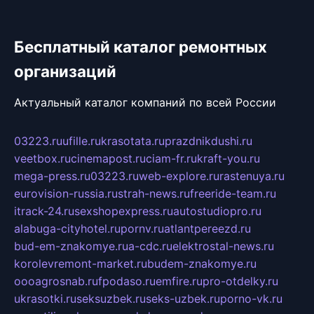
Бесплатный каталог ремонтных
организаций
Актуальный каталог компаний по всей России
03223.ru
ufille.ru
krasotata.ru
prazdnikdushi.ru
veetbox.ru
cinemapost.ru
ciam-fr.ru
kraft-you.ru
mega-press.ru
03223.ru
web-explore.ru
rastenuya.ru
eurovision-russia.ru
strah-news.ru
freeride-team.ru
itrack-24.ru
sexshopexpress.ru
autostudiopro.ru
alabuga-cityhotel.ru
pornv.ru
atlantpereezd.ru
bud-em-znakomye.ru
a-cdc.ru
elektrostal-news.ru
korolevremont-market.ru
budem-znakomye.ru
oooagrosnab.ru
fpodaso.ru
emfire.ru
pro-otdelky.ru
ukrasotki.ru
seksuzbek.ru
seks-uzbek.ru
porno-vk.ru