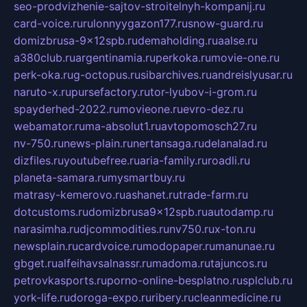
seo-prodvizhenie-sajtov-stroitelnyh-kompanij.ru
card-voice.ru
rulonnyygazon177.ru
snow-guard.ru
domizbrusa-9x12spb.ru
demaholding.ru
aalse.ru
a380club.ru
argentinamia.ru
perkoka.ru
movie-one.ru
perk-oka.ru
g-octopus.ru
sibarchives.ru
andreislyusar.ru
naruto-x.ru
pursefactory.ru
tor-lyubov-i-grom.ru
spayderhed-2022.ru
movieone.ru
evro-dez.ru
webamator.ru
ma-absolut1.ru
avtopomosch27.ru
nv-750.ru
news-plain.ru
nertansaga.ru
delanalad.ru
dizfiles.ru
youtubefree.ru
aria-family.ru
roadli.ru
planeta-samara.ru
mysmartbuy.ru
matrasy-kemerovo.ru
ashanet.ru
trade-farm.ru
dotcustoms.ru
domizbrusa9x12spb.ru
autodamp.ru
narasimha.ru
djcommodities.ru
nv750.ru
x-ton.ru
newsplain.ru
cardvoice.ru
modopaper.ru
manunae.ru
gbget.ru
alfeihavsalnassr.ru
madoma.ru
tajuncos.ru
petrovkasports.ru
porno-online-besplatno.ru
splclub.ru
york-life.ru
doroga-expo.ru
ribery.ru
cleanmedicine.ru