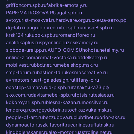
griffoncom.spb.ru
fabrika-emotsiy.ru
PARK-MATROSOVA.RU
agat.spb.ru
avtoyurist-moskva1.ru
hardware.org.ru
схема-авто.рф
dg-lab.ru
angrup.ru
recruiter.spb.ru
music8.spb.ru
krsk124.ru
kubok.spb.ru
romanofforex.ru
analitikaplus.ru
spyonline.ru
zosikamery.ru
sloboda-ural.pp.ru
AUTO-COM.SU
hohota.net
alimy.ru
online-z.com
aromat-vostoka.ru
otdelkaexp.ru
mobilvest.ru
bbd.net.ru
mebelshop.msk.ru
smp-forum.ru
bastion-td.ru
kosmoscreative.ru
avrmotors.ru
art-galadesign.ru
tiffany-c.ru
ecostep-samara.ru
d-p.spb.ru
галактика73.рф
sko.com.ru
davitamebel-spb.ru
fotsis.ru
tesiaes.ru
kokoroyari.spb.ru
blesna-kazan.ru
mossilver.ru
lenderoq.ru
sergeydobrin.ru
tochkazvuka.msk.ru
people-of-art.ru
bezzubova.ru
clubtibet.ru
orior-aks.ru
dynamoauto.ru
szk-favorit.ru
carlines.ru
flatnsk.ru
kingbolenskaner.ru
alex-motor.ru
astroline.net.ru