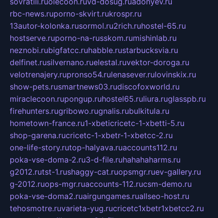
sovratili.ru
olecoon.ru
vd-dosug.ru
adonyev.ru
rbc-news.ru
porno-skvirt.ru
krospr.ru
13autor-kolonka.ru
sormol.ru
2rich.ru
hostel-65.ru
hostserve.ru
porno-na-russkom.ru
mishinlab.ru
neznobi.ru
bigfatcc.ru
habble.ru
starbucksvia.ru
delfinet.ru
silvernano.ru
elestal.ru
vektor-doroga.ru
velotrenajery.ru
pronso54.ru
lenasever.ru
lovinskix.ru
show-pets.ru
smartnews03.ru
discofoxworld.ru
miraclecoon.ru
pongup.ru
hostel65.ru
liura.ru
glasspb.ru
firehunters.ru
gribowo.ru
gnalis.ru
bulkitula.ru
hometown-france.ru
1-xbeticricetc-1-xbetti-5.ru
shop-garena.ru
cricetc-1-xbetr-1-xbetcc-2.ru
one-life-story.ru
top-halyava.ru
accounts112.ru
poka-vse-doma-2.ru
3-d-file.ru
hahahaharms.ru
g2012.ru
tst-1.ru
shaggy-cat.ru
opsmgr.ru
ev-gallery.ru
g-2012.ru
ops-mgr.ru
accounts-112.ru
csm-demo.ru
poka-vse-doma2.ru
airgungames.ru
allseo-host.ru
tehosmotre.ru
varieta-yug.ru
cricetc1xbetr1xbetcc2.ru