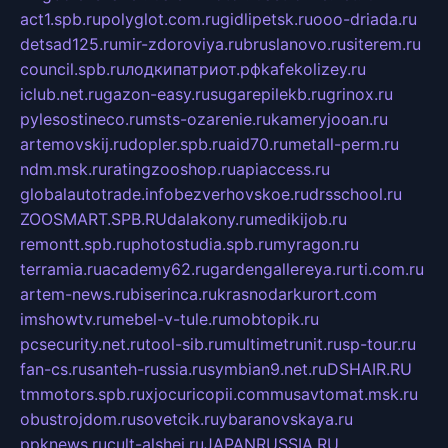
act1.spb.ru
polyglot.com.ru
gidlipetsk.ru
ooo-driada.ru
detsad125.ru
mir-zdoroviya.ru
bruslanovo.ru
siterem.ru
council.spb.ru
лодкипатриот.рф
kafekolizey.ru
iclub.net.ru
gazon-easy.ru
sugarepilekb.ru
grinox.ru
pylesostineco.ru
msts-ozarenie.ru
kameryjooan.ru
artemovskij.ru
dopler.spb.ru
aid70.ru
metall-perm.ru
ndm.msk.ru
ratingzooshop.ru
apiaccess.ru
globalautotrade.info
bezverhovskoe.ru
drsschool.ru
ZOOSMART.SPB.RU
dalakony.ru
medikijob.ru
remontt.spb.ru
photostudia.spb.ru
myragon.ru
terramia.ru
academy62.ru
gardengallereya.ru
rti.com.ru
artem-news.ru
biserinca.ru
krasnodarkurort.com
imshowtv.ru
mebel-v-tule.ru
mobtopik.ru
pcsecurity.net.ru
tool-sib.ru
multimetrunit.ru
sp-tour.ru
fan-cs.ru
santeh-russia.ru
symbian9.net.ru
DSHAIR.RU
tmmotors.spb.ru
xjocuricopii.com
musavtomat.msk.ru
obustrojdom.ru
sovetcik.ru
ybaranovskaya.ru
ppknews.ru
cult-alshei.ru
JAPANRUSSIA.RU