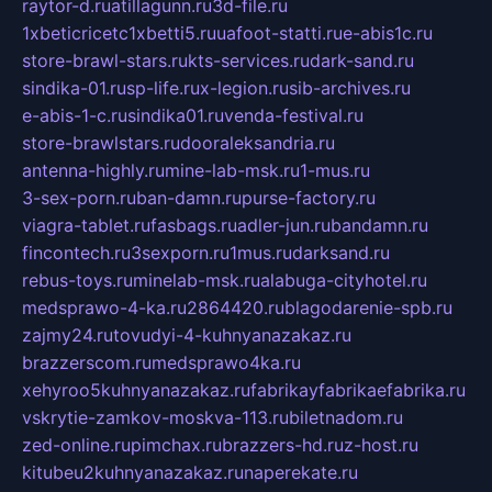
raytor-d.ru
atillagunn.ru
3d-file.ru
1xbeticricetc1xbetti5.ru
uafoot-statti.ru
e-abis1c.ru
store-brawl-stars.ru
kts-services.ru
dark-sand.ru
sindika-01.ru
sp-life.ru
x-legion.ru
sib-archives.ru
e-abis-1-c.ru
sindika01.ru
venda-festival.ru
store-brawlstars.ru
dooraleksandria.ru
antenna-highly.ru
mine-lab-msk.ru
1-mus.ru
3-sex-porn.ru
ban-damn.ru
purse-factory.ru
viagra-tablet.ru
fasbags.ru
adler-jun.ru
bandamn.ru
fincontech.ru
3sexporn.ru
1mus.ru
darksand.ru
rebus-toys.ru
minelab-msk.ru
alabuga-cityhotel.ru
medsprawo-4-ka.ru
2864420.ru
blagodarenie-spb.ru
zajmy24.ru
tovudyi-4-kuhnyanazakaz.ru
brazzerscom.ru
medsprawo4ka.ru
xehyroo5kuhnyanazakaz.ru
fabrikayfabrikaefabrika.ru
vskrytie-zamkov-moskva-113.ru
biletnadom.ru
zed-online.ru
pimchax.ru
brazzers-hd.ru
z-host.ru
kitubeu2kuhnyanazakaz.ru
naperekate.ru