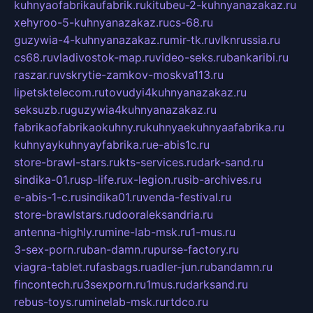
kuhnyaofabrikaufabrik.ru
kitubeu-2-kuhnyanazakaz.ru
xehyroo-5-kuhnyanazakaz.ru
cs-68.ru
guzywia-4-kuhnyanazakaz.ru
mir-tk.ru
vlknrussia.ru
cs68.ru
vladivostok-map.ru
video-seks.ru
bankaribi.ru
raszar.ru
vskrytie-zamkov-moskva113.ru
lipetsktelecom.ru
tovudyi4kuhnyanazakaz.ru
seksuzb.ru
guzywia4kuhnyanazakaz.ru
fabrikaofabrikaokuhny.ru
kuhnyaekuhnyaafabrika.ru
kuhnyaykuhnyayfabrika.ru
e-abis1c.ru
store-brawl-stars.ru
kts-services.ru
dark-sand.ru
sindika-01.ru
sp-life.ru
x-legion.ru
sib-archives.ru
e-abis-1-c.ru
sindika01.ru
venda-festival.ru
store-brawlstars.ru
dooraleksandria.ru
antenna-highly.ru
mine-lab-msk.ru
1-mus.ru
3-sex-porn.ru
ban-damn.ru
purse-factory.ru
viagra-tablet.ru
fasbags.ru
adler-jun.ru
bandamn.ru
fincontech.ru
3sexporn.ru
1mus.ru
darksand.ru
rebus-toys.ru
minelab-msk.ru
rtdco.ru