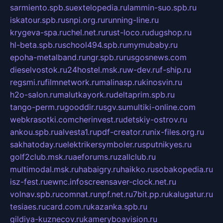
sarmiento.spb.su
extelopedia.ru
lammin-suo.spb.ru
iskatour.spb.ru
snpi.org.ru
running-line.ru
krygeva-spa.ru
chel.net.ru
rust-loco.ru
dugshop.ru
hl-beta.spb.ru
school494.spb.ru
mymubaby.ru
epoha-metalband.ru
ngr.spb.ru
rusgosnews.com
dieselvostok.ru
24hostel.msk.ru
w-dev.ru
f-ship.ru
regsmi.ru
filmnetwork.ru
malinasp.ru
kinosvin.ru
h2o-salon.ru
malutkayork.ru
deltaprim.spb.ru
tango-perm.ru
gooddir.ru
sgv.su
multiki-online.com
webkrasotki.com
cherinvest.ru
detskiy-ostrov.ru
ankou.spb.ru
alvesta1.ru
pdf-creator.ru
nix-files.org.ru
sakhatoday.ru
elektrikersymboler.ru
sputnikyes.ru
golf2club.msk.ru
aeforums.ru
zallclub.ru
multimodal.msk.ru
habaigry.ru
haikko.ru
sobakopedia.ru
isz-fest.ru
ewnc.info
screensaver-clock.net.ru
volnav.spb.ru
comnat.ru
npf.net.ru
7bit.pp.ru
kalugatur.ru
tesiaes.ru
card.com.ru
kazanka.spb.ru
gildiya-kuznecov.ru
kameryboavision.ru