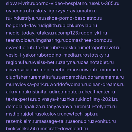
slovar-ivrit.ru
porno-video-besplatno.ru
seks-365.ru
ovucontrol.ru
sloty-igrovyye-avtomaty.ru
ru-industriya.ru
russkoe-porno-besplatno.ru
belgorod-day.ru
digilith.ru
pichkurovlab.ru
medic-today.ru
taksu.ru
comp123.ru
don-ykt.ru
teensvoice.ru
imgsharing.ru
domashnee-porno.ru
eva-elfie.ru
foto-tur.ru
biz-doska.ru
metropoltravel.ru
veslo-i-yakor.ru
borodino-media.ru
rostotsky.ru
regionufa.ru
weiss-bet.ru
zaryna.ru
casinotablet.ru
universalia.ru
remont-mebeli-moscow.ru
termomur.ru
clubfisher.ru
remstirufa.ru
erdamchi.ru
doramamama.ru
muraviovka-park.ru
worldofwoman.ru
clean-dreams.ru
arkrym.ru
kristinita.ru
dircomputer.ru
healthenter.ru
textexperts.ru
pivnaya-kruzhka.ru
kinofilmy-2021.ru
demolalapaluza.ru
tanyavanya.ru
remstir-tolyatti.ru
msdip.ru
jdol.ru
sokolovr.ru
newtech-spb.ru
rezemkleim.ru
massage-tai.ru
seonub.ru
zvonitut.ru
biolisichka24.ru
mncraft-download.ru