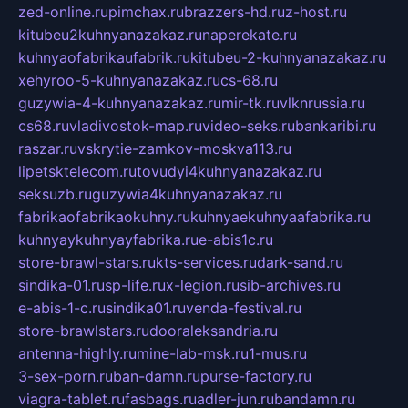
zed-online.ru
pimchax.ru
brazzers-hd.ru
z-host.ru
kitubeu2kuhnyanazakaz.ru
naperekate.ru
kuhnyaofabrikaufabrik.ru
kitubeu-2-kuhnyanazakaz.ru
xehyroo-5-kuhnyanazakaz.ru
cs-68.ru
guzywia-4-kuhnyanazakaz.ru
mir-tk.ru
vlknrussia.ru
cs68.ru
vladivostok-map.ru
video-seks.ru
bankaribi.ru
raszar.ru
vskrytie-zamkov-moskva113.ru
lipetsktelecom.ru
tovudyi4kuhnyanazakaz.ru
seksuzb.ru
guzywia4kuhnyanazakaz.ru
fabrikaofabrikaokuhny.ru
kuhnyaekuhnyaafabrika.ru
kuhnyaykuhnyayfabrika.ru
e-abis1c.ru
store-brawl-stars.ru
kts-services.ru
dark-sand.ru
sindika-01.ru
sp-life.ru
x-legion.ru
sib-archives.ru
e-abis-1-c.ru
sindika01.ru
venda-festival.ru
store-brawlstars.ru
dooraleksandria.ru
antenna-highly.ru
mine-lab-msk.ru
1-mus.ru
3-sex-porn.ru
ban-damn.ru
purse-factory.ru
viagra-tablet.ru
fasbags.ru
adler-jun.ru
bandamn.ru