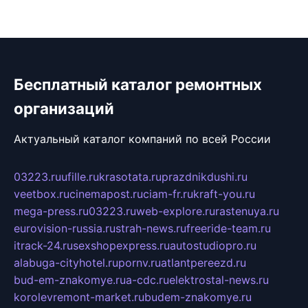
Бесплатный каталог ремонтных
организаций
Актуальный каталог компаний по всей России
03223.ru
ufille.ru
krasotata.ru
prazdnikdushi.ru
veetbox.ru
cinemapost.ru
ciam-fr.ru
kraft-you.ru
mega-press.ru
03223.ru
web-explore.ru
rastenuya.ru
eurovision-russia.ru
strah-news.ru
freeride-team.ru
itrack-24.ru
sexshopexpress.ru
autostudiopro.ru
alabuga-cityhotel.ru
pornv.ru
atlantpereezd.ru
bud-em-znakomye.ru
a-cdc.ru
elektrostal-news.ru
korolevremont-market.ru
budem-znakomye.ru