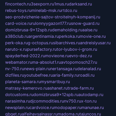
fincontech.ru
3sexporn.ru
1mus.ru
darksand.ru
rebus-toys.ru
minelab-msk.ru
rtdco.ru
seo-prodvizhenie-sajtov-stroitelnyh-kompanij.ru
card-voice.ru
rulonnyygazon177.ru
snow-guard.ru
domizbrusa-9x12spb.ru
demaholding.ru
aalse.ru
a380club.ru
argentinamia.ru
perkoka.ru
movie-one.ru
perk-oka.ru
g-octopus.ru
sibarchives.ru
andreislyusar.ru
naruto-x.ru
pursefactory.ru
tor-lyubov-i-grom.ru
spayderhed-2022.ru
movieone.ru
evro-dez.ru
webamator.ru
ma-absolut1.ru
avtopomosch27.ru
nv-750.ru
news-plain.ru
nertansaga.ru
delanalad.ru
dizfiles.ru
youtubefree.ru
aria-family.ru
roadli.ru
planeta-samara.ru
mysmartbuy.ru
matrasy-kemerovo.ru
ashanet.ru
trade-farm.ru
dotcustoms.ru
domizbrusa9x12spb.ru
autodamp.ru
narasimha.ru
djcommodities.ru
nv750.ru
x-ton.ru
newsplain.ru
cardvoice.ru
modopaper.ru
manunae.ru
gbget.ru
alfeihavsalnassr.ru
madoma.ru
tajuncos.ru