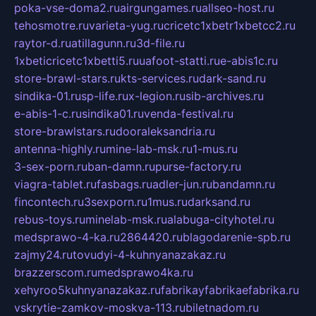
poka-vse-doma2.ru
airgungames.ru
allseo-host.ru
tehosmotre.ru
varieta-yug.ru
cricetc1xbetr1xbetcc2.ru
raytor-d.ru
atillagunn.ru
3d-file.ru
1xbeticricetc1xbetti5.ru
uafoot-statti.ru
e-abis1c.ru
store-brawl-stars.ru
kts-services.ru
dark-sand.ru
sindika-01.ru
sp-life.ru
x-legion.ru
sib-archives.ru
e-abis-1-c.ru
sindika01.ru
venda-festival.ru
store-brawlstars.ru
dooraleksandria.ru
antenna-highly.ru
mine-lab-msk.ru
1-mus.ru
3-sex-porn.ru
ban-damn.ru
purse-factory.ru
viagra-tablet.ru
fasbags.ru
adler-jun.ru
bandamn.ru
fincontech.ru
3sexporn.ru
1mus.ru
darksand.ru
rebus-toys.ru
minelab-msk.ru
alabuga-cityhotel.ru
medsprawo-4-ka.ru
2864420.ru
blagodarenie-spb.ru
zajmy24.ru
tovudyi-4-kuhnyanazakaz.ru
brazzerscom.ru
medsprawo4ka.ru
xehyroo5kuhnyanazakaz.ru
fabrikayfabrikaefabrika.ru
vskrytie-zamkov-moskva-113.ru
biletnadom.ru