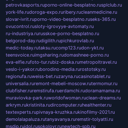
petrovkasports.ru
porno-online-besplatno.ru
splclub.ru
york-life.ru
doroga-expo.ru
ribery.ru
cleanmedicine.ru
slovar-ivrit.ru
porno-video-besplatno.ru
seks-365.ru
ovucontrol.ru
sloty-igrovyye-avtomaty.ru
ru-industriya.ru
russkoe-porno-besplatno.ru
belgorod-day.ru
digilith.ru
pichkurovlab.ru
medic-today.ru
taksu.ru
comp123.ru
don-ykt.ru
teensvoice.ru
imgsharing.ru
domashnee-porno.ru
eva-elfie.ru
foto-tur.ru
biz-doska.ru
metropoltravel.ru
veslo-i-yakor.ru
borodino-media.ru
rostotsky.ru
regionufa.ru
weiss-bet.ru
zaryna.ru
casinotablet.ru
universalia.ru
remont-mebeli-moscow.ru
termomur.ru
clubfisher.ru
remstirufa.ru
erdamchi.ru
doramamama.ru
muraviovka-park.ru
worldofwoman.ru
clean-dreams.ru
arkrym.ru
kristinita.ru
dircomputer.ru
healthenter.ru
textexperts.ru
pivnaya-kruzhka.ru
kinofilmy-2021.ru
demolalapaluza.ru
tanyavanya.ru
remstir-tolyatti.ru
msdip.ru
jdol.ru
sokolovr.ru
newtech-spb.ru