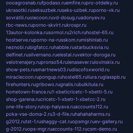
oooagrosnab.ru
fpodaso.ru
emfire.ru
pro-otdelky.ru
ukrasotki.ru
seksuzbek.ru
seks-uzbek.ru
porno-vk.ru
sovratili.ru
olecoon.ru
vd-dosug.ru
adonyev.ru
rbc-news.ru
porno-skvirt.ru
krospr.ru
13autor-kolonka.ru
sormol.ru
2rich.ru
hostel-65.ru
hostserve.ru
porno-na-russkom.ru
mishinlab.ru
neznobi.ru
bigfatcc.ru
habble.ru
starbucksvia.ru
delfinet.ru
silvernano.ru
elestal.ru
vektor-doroga.ru
velotrenajery.ru
pronso54.ru
lenasever.ru
lovinskix.ru
show-pets.ru
smartnews03.ru
discofoxworld.ru
miraclecoon.ru
pongup.ru
hostel65.ru
liura.ru
glasspb.ru
firehunters.ru
gribowo.ru
gnalis.ru
bulkitula.ru
hometown-france.ru
1-xbeticricetc-1-xbetti-5.ru
shop-garena.ru
cricetc-1-xbetr-1-xbetcc-2.ru
one-life-story.ru
top-halyava.ru
accounts112.ru
poka-vse-doma-2.ru
3-d-file.ru
hahahaharms.ru
g2012.ru
tst-1.ru
shaggy-cat.ru
opsmgr.ru
ev-gallery.ru
g-2012.ru
ops-mgr.ru
accounts-112.ru
csm-demo.ru