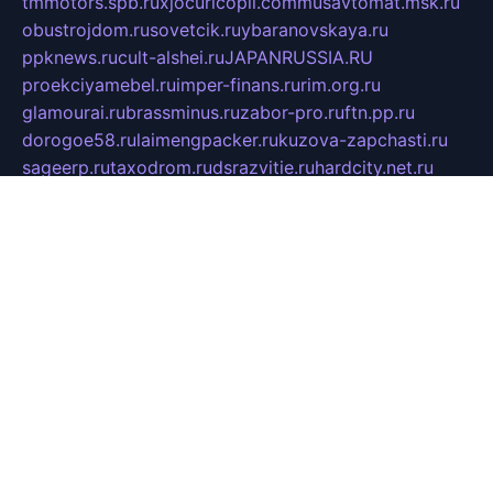
tmmotors.spb.ru
xjocuricopii.com
musavtomat.msk.ru
obustrojdom.ru
sovetcik.ru
ybaranovskaya.ru
ppknews.ru
cult-alshei.ru
JAPANRUSSIA.RU
proekciyamebel.ru
imper-finans.ru
rim.org.ru
glamourai.ru
brassminus.ru
zabor-pro.ru
ftn.pp.ru
dorogoe58.ru
laimengpacker.ru
kuzova-zapchasti.ru
sageerp.ru
taxodrom.ru
dsrazvitie.ru
hardcity.net.ru
ratinghomegames.ru
topservice25.ru
gubernyan.ru
gtglasslined.ru
ii4.ru
tssport.spb.ru
andorra24.com
blackwallstreet.ru
oboimos.ru
optim-doors.com.ru
ikuch.ru
nycr.org.ru
npa21.ru
vremya-ch.spb.ru
desert000.ru
ivtorgi.ru
ifiori.ru
catalog-statei.ru
dcv.org.ru
spetsmaster174.ru
ipkameryhiseeu.ru
dum26.ru
ruspol.spb.ru
fr-opendp.ru
kam-solnyshko.ru
cheyenne-arapaho.ru
sevzapmetal.spb.ru
ted-lapidus.spb.ru
parasite-eliminator.ru
sigma-complete.ru
modernworld.ru
dama-moda.ru
eholot-group.ru
sk-nvkz.ru
DRONGOLD.RU