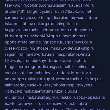
tae-kwon.ru
consrio.com.ru
insiam.ru
avegainfo.ru
archery161.ru
bigencyclica.ru
vlast16.ru
korru.net
sarmiento.spb.su
extelopedia.ru
lammin-suo.spb.ru
iskatour.spb.ru
snpi.org.ru
running-line.ru
krygeva-spa.ru
chel.net.ru
rust-loco.ru
dugshop.ru
hl-beta.spb.ru
school494.spb.ru
mymubaby.ru
epoha-metalband.ru
ngr.spb.ru
rusgosnews.com
dieselvostok.ru
24hostel.msk.ru
w-dev.ru
f-ship.ru
regsmi.ru
filmnetwork.ru
malinasp.ru
kinosvin.ru
h2o-salon.ru
malutkayork.ru
deltaprim.spb.ru
tango-perm.ru
gooddir.ru
sgv.su
multiki-online.com
webkrasotki.com
cherinvest.ru
detskiy-ostrov.ru
ankou.spb.ru
alvesta1.ru
pdf-creator.ru
nix-files.org.ru
sakhatoday.ru
elektrikersymboler.ru
sputnikyes.ru
golf2club.msk.ru
aeforums.ru
zallclub.ru
multimodal.msk.ru
habaigry.ru
haikko.ru
sobakopedia.ru
isz-fest.ru
ewnc.info
screensaver-clock.net.ru
volnav.spb.ru
comnat.ru
npf.net.ru
7bit.pp.ru
kalugatur.ru