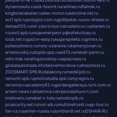
people-of-art.ru
bezzubova.ru
clubtibet.ru
orior-aks.ru
dynamoauto.ru
szk-favorit.ru
carlines.ru
flatnsk.ru
kingbolenskaner.ru
alex-motor.ru
astroline.net.ru
act1.spb.ru
polyglot.com.ru
gidlipetsk.ru
ooo-driada.ru
detsad125.ru
mir-zdoroviya.ru
bruslanovo.ru
siterem.ru
council.spb.ru
лодкипатриот.рф
kafekolizey.ru
iclub.net.ru
gazon-easy.ru
sugarepilekb.ru
grinox.ru
pylesostineco.ru
msts-ozarenie.ru
kameryjooan.ru
artemovskij.ru
dopler.spb.ru
aid70.ru
metall-perm.ru
ndm.msk.ru
ratingzooshop.ru
apiaccess.ru
globalautotrade.info
bezverhovskoe.ru
drsschool.ru
ZOOSMART.SPB.RU
dalakony.ru
medikijob.ru
remontt.spb.ru
photostudia.spb.ru
myragon.ru
terramia.ru
academy62.ru
gardengallereya.ru
rti.com.ru
artem-news.ru
biserinca.ru
krasnodarkurort.com
imshowtv.ru
mebel-v-tule.ru
mobtopik.ru
pcsecurity.net.ru
tool-sib.ru
multimetrunit.ru
sp-tour.ru
fan-cs.ru
santeh-russia.ru
symbian9.net.ru
DSHAIR.RU