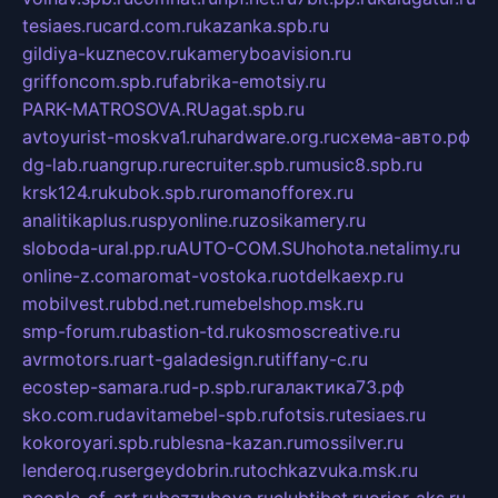
tesiaes.ru
card.com.ru
kazanka.spb.ru
gildiya-kuznecov.ru
kameryboavision.ru
griffoncom.spb.ru
fabrika-emotsiy.ru
PARK-MATROSOVA.RU
agat.spb.ru
avtoyurist-moskva1.ru
hardware.org.ru
схема-авто.рф
dg-lab.ru
angrup.ru
recruiter.spb.ru
music8.spb.ru
krsk124.ru
kubok.spb.ru
romanofforex.ru
analitikaplus.ru
spyonline.ru
zosikamery.ru
sloboda-ural.pp.ru
AUTO-COM.SU
hohota.net
alimy.ru
online-z.com
aromat-vostoka.ru
otdelkaexp.ru
mobilvest.ru
bbd.net.ru
mebelshop.msk.ru
smp-forum.ru
bastion-td.ru
kosmoscreative.ru
avrmotors.ru
art-galadesign.ru
tiffany-c.ru
ecostep-samara.ru
d-p.spb.ru
галактика73.рф
sko.com.ru
davitamebel-spb.ru
fotsis.ru
tesiaes.ru
kokoroyari.spb.ru
blesna-kazan.ru
mossilver.ru
lenderoq.ru
sergeydobrin.ru
tochkazvuka.msk.ru