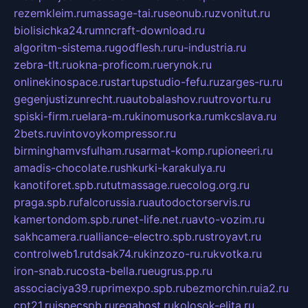
rezemkleim.ru
massage-tai.ru
seonub.ru
zvonitut.ru
biolisichka24.ru
mncraft-download.ru
algoritm-sistema.ru
godflesh.ru
ru-industria.ru
zebra-tlt.ru
okna-proficom.ru
erynok.ru
onlinekinospace.ru
startupstudio-fefu.ru
zarges-ru.ru
gegenjustizunrecht.ru
autobalashov.ru
utrovortu.ru
spiski-firm.ru
elara-m.ru
kinomusorka.ru
mkcslava.ru
2bets.ru
vintovoykompressor.ru
birminghamvsfulham.ru
sarmat-komp.ru
pioneeri.ru
amadis-chocolate.ru
shkurki-karakulya.ru
kanotiforet.spb.ru
tutmassage.ru
ecolog.org.ru
praga.spb.ru
falcorussia.ru
autodoctorservis.ru
kamertondom.spb.ru
net-life.net.ru
avto-vozim.ru
sakhcamera.ru
alliance-electro.spb.ru
stroyavt.ru
controlweb1.ru
tdsak74.ru
kinzozo-ru.ru
kvotka.ru
iron-snab.ru
costa-bella.ru
eugrus.pp.ru
associaciya39.ru
primexpo.spb.ru
bezmorchin.ru
ia2.ru
cpt21.ru
ispecspb.ru
regahost.ru
kolosok-elita.ru