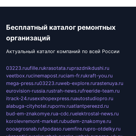
Бесплатный каталог ремонтных
организаций
Актуальный каталог компаний по всей России
03223.ru
ufille.ru
krasotata.ru
prazdnikdushi.ru
veetbox.ru
cinemapost.ru
ciam-fr.ru
kraft-you.ru
mega-press.ru
03223.ru
web-explore.ru
rastenuya.ru
eurovision-russia.ru
strah-news.ru
freeride-team.ru
itrack-24.ru
sexshopexpress.ru
autostudiopro.ru
alabuga-cityhotel.ru
pornv.ru
atlantpereezd.ru
bud-em-znakomye.ru
a-cdc.ru
elektrostal-news.ru
korolevremont-market.ru
budem-znakomye.ru
oooagrosnab.ru
fpodaso.ru
emfire.ru
pro-otdelky.ru