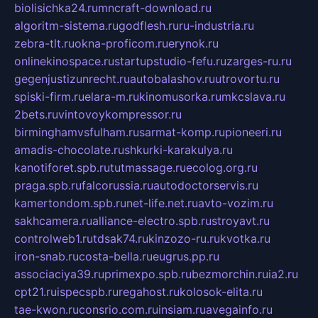
biolisichka24.ru
mncraft-download.ru
algoritm-sistema.ru
godflesh.ru
ru-industria.ru
zebra-tlt.ru
okna-proficom.ru
erynok.ru
onlinekinospace.ru
startupstudio-fefu.ru
zarges-ru.ru
gegenjustizunrecht.ru
autobalashov.ru
utrovortu.ru
spiski-firm.ru
elara-m.ru
kinomusorka.ru
mkcslava.ru
2bets.ru
vintovoykompressor.ru
birminghamvsfulham.ru
sarmat-komp.ru
pioneeri.ru
amadis-chocolate.ru
shkurki-karakulya.ru
kanotiforet.spb.ru
tutmassage.ru
ecolog.org.ru
praga.spb.ru
falcorussia.ru
autodoctorservis.ru
kamertondom.spb.ru
net-life.net.ru
avto-vozim.ru
sakhcamera.ru
alliance-electro.spb.ru
stroyavt.ru
controlweb1.ru
tdsak74.ru
kinzozo-ru.ru
kvotka.ru
iron-snab.ru
costa-bella.ru
eugrus.pp.ru
associaciya39.ru
primexpo.spb.ru
bezmorchin.ru
ia2.ru
cpt21.ru
ispecspb.ru
regahost.ru
kolosok-elita.ru
tae-kwon.ru
consrio.com.ru
insiam.ru
avegainfo.ru