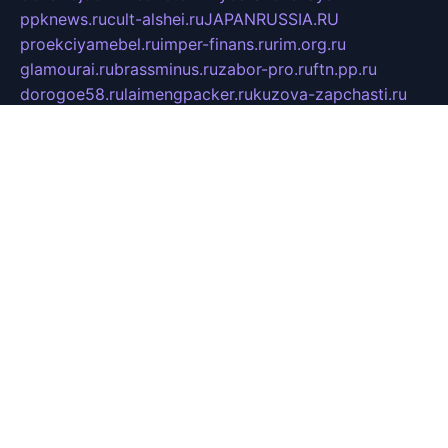
ppknews.ru
cult-alshei.ru
JAPANRUSSIA.RU
proekciyamebel.ru
imper-finans.ru
rim.org.ru
glamourai.ru
brassminus.ru
zabor-pro.ru
ftn.pp.ru
dorogoe58.ru
laimengpacker.ru
kuzova-zapchasti.ru
sageerp.ru
taxodrom.ru
dsrazvitie.ru
hardcity.net.ru
ratinghomegames.ru
topservice25.ru
gubernyan.ru
gtglasslined.ru
ii4.ru
tssport.spb.ru
andorra24.com
blackwallstreet.ru
oboimos.ru
optim-doors.com.ru
ikuch.ru
nycr.org.ru
npa21.ru
vremya-ch.spb.ru
desert000.ru
ivtorgi.ru
ifiori.ru
catalog-statei.ru
dcv.org.ru
spetsmaster174.ru
ipkameryhiseeu.ru
dum26.ru
ruspol.spb.ru
fr-opendp.ru
kam-solnyshko.ru
cheyenne-arapaho.ru
sevzapmetal.spb.ru
ted-lapidus.spb.ru
parasite-eliminator.ru
sigma-complete.ru
modernworld.ru
dama-moda.ru
eholot-group.ru
sk-nvkz.ru
DRONGOLD.RU
democratia2.ru
i-farmer.ru
mass-sport.org
jablonex.spb.ru
bookmess.ru
linkword.ru