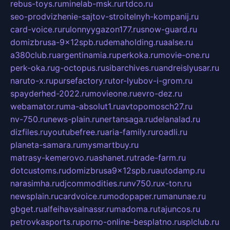
rebus-toys.ru
minelab-msk.ru
rtdco.ru
seo-prodvizhenie-sajtov-stroitelnyh-kompanij.ru
card-voice.ru
rulonnyygazon177.ru
snow-guard.ru
domizbrusa-9x12spb.ru
demaholding.ru
aalse.ru
a380club.ru
argentinamia.ru
perkoka.ru
movie-one.ru
perk-oka.ru
g-octopus.ru
sibarchives.ru
andreislyusar.ru
naruto-x.ru
pursefactory.ru
tor-lyubov-i-grom.ru
spayderhed-2022.ru
movieone.ru
evro-dez.ru
webamator.ru
ma-absolut1.ru
avtopomosch27.ru
nv-750.ru
news-plain.ru
nertansaga.ru
delanalad.ru
dizfiles.ru
youtubefree.ru
aria-family.ru
roadli.ru
planeta-samara.ru
mysmartbuy.ru
matrasy-kemerovo.ru
ashanet.ru
trade-farm.ru
dotcustoms.ru
domizbrusa9x12spb.ru
autodamp.ru
narasimha.ru
djcommodities.ru
nv750.ru
x-ton.ru
newsplain.ru
cardvoice.ru
modopaper.ru
manunae.ru
gbget.ru
alfeihavsalnassr.ru
madoma.ru
tajuncos.ru
petrovkasports.ru
porno-online-besplatno.ru
splclub.ru