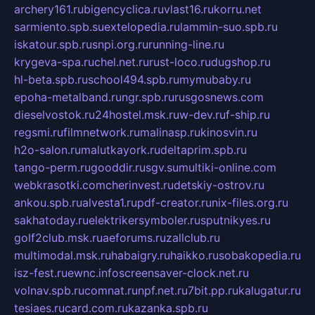
archery161.ru
bigencyclica.ru
vlast16.ru
korru.net
sarmiento.spb.su
extelopedia.ru
lammin-suo.spb.ru
iskatour.spb.ru
snpi.org.ru
running-line.ru
krygeva-spa.ru
chel.net.ru
rust-loco.ru
dugshop.ru
hl-beta.spb.ru
school494.spb.ru
mymubaby.ru
epoha-metalband.ru
ngr.spb.ru
rusgosnews.com
dieselvostok.ru
24hostel.msk.ru
w-dev.ru
f-ship.ru
regsmi.ru
filmnetwork.ru
malinasp.ru
kinosvin.ru
h2o-salon.ru
malutkayork.ru
deltaprim.spb.ru
tango-perm.ru
gooddir.ru
sgv.su
multiki-online.com
webkrasotki.com
cherinvest.ru
detskiy-ostrov.ru
ankou.spb.ru
alvesta1.ru
pdf-creator.ru
nix-files.org.ru
sakhatoday.ru
elektrikersymboler.ru
sputnikyes.ru
golf2club.msk.ru
aeforums.ru
zallclub.ru
multimodal.msk.ru
habaigry.ru
haikko.ru
sobakopedia.ru
isz-fest.ru
ewnc.info
screensaver-clock.net.ru
volnav.spb.ru
comnat.ru
npf.net.ru
7bit.pp.ru
kalugatur.ru
tesiaes.ru
card.com.ru
kazanka.spb.ru