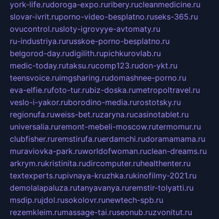
york-life.ru
doroga-expo.ru
ribery.ru
cleanmedicine.ru
slovar-ivrit.ru
porno-video-besplatno.ru
seks-365.ru
ovucontrol.ru
sloty-igrovyye-avtomaty.ru
ru-industriya.ru
russkoe-porno-besplatno.ru
belgorod-day.ru
digilith.ru
pichkurovlab.ru
medic-today.ru
taksu.ru
comp123.ru
don-ykt.ru
teensvoice.ru
imgsharing.ru
domashnee-porno.ru
eva-elfie.ru
foto-tur.ru
biz-doska.ru
metropoltravel.ru
veslo-i-yakor.ru
borodino-media.ru
rostotsky.ru
regionufa.ru
weiss-bet.ru
zaryna.ru
casinotablet.ru
universalia.ru
remont-mebeli-moscow.ru
termomur.ru
clubfisher.ru
remstirufa.ru
erdamchi.ru
doramamama.ru
muraviovka-park.ru
worldofwoman.ru
clean-dreams.ru
arkrym.ru
kristinita.ru
dircomputer.ru
healthenter.ru
textexperts.ru
pivnaya-kruzhka.ru
kinofilmy-2021.ru
demolalapaluza.ru
tanyavanya.ru
remstir-tolyatti.ru
msdip.ru
jdol.ru
sokolovr.ru
newtech-spb.ru
rezemkleim.ru
massage-tai.ru
seonub.ru
zvonitut.ru