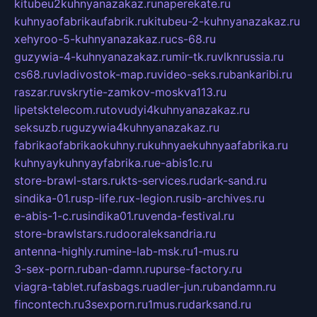
kitubeu2kuhnyanazakaz.ru
naperekate.ru
kuhnyaofabrikaufabrik.ru
kitubeu-2-kuhnyanazakaz.ru
xehyroo-5-kuhnyanazakaz.ru
cs-68.ru
guzywia-4-kuhnyanazakaz.ru
mir-tk.ru
vlknrussia.ru
cs68.ru
vladivostok-map.ru
video-seks.ru
bankaribi.ru
raszar.ru
vskrytie-zamkov-moskva113.ru
lipetsktelecom.ru
tovudyi4kuhnyanazakaz.ru
seksuzb.ru
guzywia4kuhnyanazakaz.ru
fabrikaofabrikaokuhny.ru
kuhnyaekuhnyaafabrika.ru
kuhnyaykuhnyayfabrika.ru
e-abis1c.ru
store-brawl-stars.ru
kts-services.ru
dark-sand.ru
sindika-01.ru
sp-life.ru
x-legion.ru
sib-archives.ru
e-abis-1-c.ru
sindika01.ru
venda-festival.ru
store-brawlstars.ru
dooraleksandria.ru
antenna-highly.ru
mine-lab-msk.ru
1-mus.ru
3-sex-porn.ru
ban-damn.ru
purse-factory.ru
viagra-tablet.ru
fasbags.ru
adler-jun.ru
bandamn.ru
fincontech.ru
3sexporn.ru
1mus.ru
darksand.ru