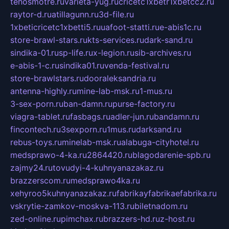
tehosmotre.ru
varieta-yug.ru
cricetc1xbetr1xbetcc2.ru
raytor-d.ru
atillagunn.ru
3d-file.ru
1xbeticricetc1xbetti5.ru
uafoot-statti.ru
e-abis1c.ru
store-brawl-stars.ru
kts-services.ru
dark-sand.ru
sindika-01.ru
sp-life.ru
x-legion.ru
sib-archives.ru
e-abis-1-c.ru
sindika01.ru
venda-festival.ru
store-brawlstars.ru
dooraleksandria.ru
antenna-highly.ru
mine-lab-msk.ru
1-mus.ru
3-sex-porn.ru
ban-damn.ru
purse-factory.ru
viagra-tablet.ru
fasbags.ru
adler-jun.ru
bandamn.ru
fincontech.ru
3sexporn.ru
1mus.ru
darksand.ru
rebus-toys.ru
minelab-msk.ru
alabuga-cityhotel.ru
medsprawo-4-ka.ru
2864420.ru
blagodarenie-spb.ru
zajmy24.ru
tovudyi-4-kuhnyanazakaz.ru
brazzerscom.ru
medsprawo4ka.ru
xehyroo5kuhnyanazakaz.ru
fabrikayfabrikaefabrika.ru
vskrytie-zamkov-moskva-113.ru
biletnadom.ru
zed-online.ru
pimchax.ru
brazzers-hd.ru
z-host.ru