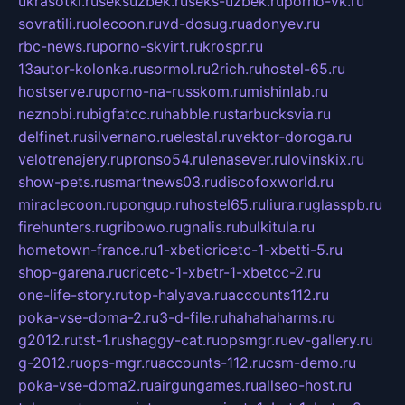
ukrasotki.ru
seksuzbek.ru
seks-uzbek.ru
porno-vk.ru
sovratili.ru
olecoon.ru
vd-dosug.ru
adonyev.ru
rbc-news.ru
porno-skvirt.ru
krospr.ru
13autor-kolonka.ru
sormol.ru
2rich.ru
hostel-65.ru
hostserve.ru
porno-na-russkom.ru
mishinlab.ru
neznobi.ru
bigfatcc.ru
habble.ru
starbucksvia.ru
delfinet.ru
silvernano.ru
elestal.ru
vektor-doroga.ru
velotrenajery.ru
pronso54.ru
lenasever.ru
lovinskix.ru
show-pets.ru
smartnews03.ru
discofoxworld.ru
miraclecoon.ru
pongup.ru
hostel65.ru
liura.ru
glasspb.ru
firehunters.ru
gribowo.ru
gnalis.ru
bulkitula.ru
hometown-france.ru
1-xbeticricetc-1-xbetti-5.ru
shop-garena.ru
cricetc-1-xbetr-1-xbetcc-2.ru
one-life-story.ru
top-halyava.ru
accounts112.ru
poka-vse-doma-2.ru
3-d-file.ru
hahahaharms.ru
g2012.ru
tst-1.ru
shaggy-cat.ru
opsmgr.ru
ev-gallery.ru
g-2012.ru
ops-mgr.ru
accounts-112.ru
csm-demo.ru
poka-vse-doma2.ru
airgungames.ru
allseo-host.ru