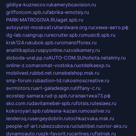
gildiya-kuznecov.ru
kameryboavision.ru
griffoncom.spb.ru
fabrika-emotsiy.ru
PARK-MATROSOVA.RU
agat.spb.ru
avtoyurist-moskva1.ru
hardware.org.ru
схема-авто.рф
dg-lab.ru
angrup.ru
recruiter.spb.ru
music8.spb.ru
krsk124.ru
kubok.spb.ru
romanofforex.ru
analitikaplus.ru
spyonline.ru
zosikamery.ru
sloboda-ural.pp.ru
AUTO-COM.SU
hohota.net
alimy.ru
online-z.com
aromat-vostoka.ru
otdelkaexp.ru
mobilvest.ru
bbd.net.ru
mebelshop.msk.ru
smp-forum.ru
bastion-td.ru
kosmoscreative.ru
avrmotors.ru
art-galadesign.ru
tiffany-c.ru
ecostep-samara.ru
d-p.spb.ru
галактика73.рф
sko.com.ru
davitamebel-spb.ru
fotsis.ru
tesiaes.ru
kokoroyari.spb.ru
blesna-kazan.ru
mossilver.ru
lenderoq.ru
sergeydobrin.ru
tochkazvuka.msk.ru
people-of-art.ru
bezzubova.ru
clubtibet.ru
orior-aks.ru
dynamoauto.ru
szk-favorit.ru
carlines.ru
flatnsk.ru