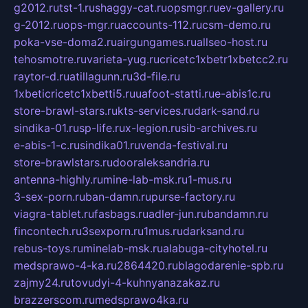
g2012.ru
tst-1.ru
shaggy-cat.ru
opsmgr.ru
ev-gallery.ru
g-2012.ru
ops-mgr.ru
accounts-112.ru
csm-demo.ru
poka-vse-doma2.ru
airgungames.ru
allseo-host.ru
tehosmotre.ru
varieta-yug.ru
cricetc1xbetr1xbetcc2.ru
raytor-d.ru
atillagunn.ru
3d-file.ru
1xbeticricetc1xbetti5.ru
uafoot-statti.ru
e-abis1c.ru
store-brawl-stars.ru
kts-services.ru
dark-sand.ru
sindika-01.ru
sp-life.ru
x-legion.ru
sib-archives.ru
e-abis-1-c.ru
sindika01.ru
venda-festival.ru
store-brawlstars.ru
dooraleksandria.ru
antenna-highly.ru
mine-lab-msk.ru
1-mus.ru
3-sex-porn.ru
ban-damn.ru
purse-factory.ru
viagra-tablet.ru
fasbags.ru
adler-jun.ru
bandamn.ru
fincontech.ru
3sexporn.ru
1mus.ru
darksand.ru
rebus-toys.ru
minelab-msk.ru
alabuga-cityhotel.ru
medsprawo-4-ka.ru
2864420.ru
blagodarenie-spb.ru
zajmy24.ru
tovudyi-4-kuhnyanazakaz.ru
brazzerscom.ru
medsprawo4ka.ru