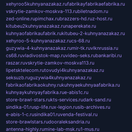
xehyroo5kuhnyanazakaz.ru
fabrikayfabrikaefabrika.ru
vskrytie-zamkov-moskva-113.ru
biletnadom.ru
zed-online.ru
pimchax.ru
brazzers-hd.ru
z-host.ru
kitubeu2kuhnyanazakaz.ru
naperekate.ru
kuhnyaofabrikaufabrik.ru
kitubeu-2-kuhnyanazakaz.ru
xehyroo-5-kuhnyanazakaz.ru
cs-68.ru
guzywia-4-kuhnyanazakaz.ru
mir-tk.ru
vlknrussia.ru
cs68.ru
vladivostok-map.ru
video-seks.ru
bankaribi.ru
raszar.ru
vskrytie-zamkov-moskva113.ru
lipetsktelecom.ru
tovudyi4kuhnyanazakaz.ru
seksuzb.ru
guzywia4kuhnyanazakaz.ru
fabrikaofabrikaokuhny.ru
kuhnyaekuhnyaafabrika.ru
kuhnyaykuhnyayfabrika.ru
e-abis1c.ru
store-brawl-stars.ru
kts-services.ru
dark-sand.ru
sindika-01.ru
sp-life.ru
x-legion.ru
sib-archives.ru
e-abis-1-c.ru
sindika01.ru
venda-festival.ru
store-brawlstars.ru
dooraleksandria.ru
antenna-highly.ru
mine-lab-msk.ru
1-mus.ru