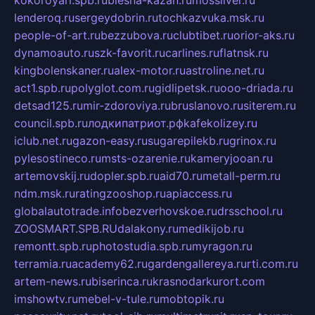
kokoroyari.spb.ru
blesna-kazan.ru
mossilver.ru
lenderoq.ru
sergeydobrin.ru
tochkazvuka.msk.ru
people-of-art.ru
bezzubova.ru
clubtibet.ru
orior-aks.ru
dynamoauto.ru
szk-favorit.ru
carlines.ru
flatnsk.ru
kingbolenskaner.ru
alex-motor.ru
astroline.net.ru
act1.spb.ru
polyglot.com.ru
gidlipetsk.ru
ooo-driada.ru
detsad125.ru
mir-zdoroviya.ru
bruslanovo.ru
siterem.ru
council.spb.ru
лодкипатриот.рф
kafekolizey.ru
iclub.net.ru
gazon-easy.ru
sugarepilekb.ru
grinox.ru
pylesostineco.ru
msts-ozarenie.ru
kameryjooan.ru
artemovskij.ru
dopler.spb.ru
aid70.ru
metall-perm.ru
ndm.msk.ru
ratingzooshop.ru
apiaccess.ru
globalautotrade.info
bezverhovskoe.ru
drsschool.ru
ZOOSMART.SPB.RU
dalakony.ru
medikijob.ru
remontt.spb.ru
photostudia.spb.ru
myragon.ru
terramia.ru
academy62.ru
gardengallereya.ru
rti.com.ru
artem-news.ru
biserinca.ru
krasnodarkurort.com
imshowtv.ru
mebel-v-tule.ru
mobtopik.ru