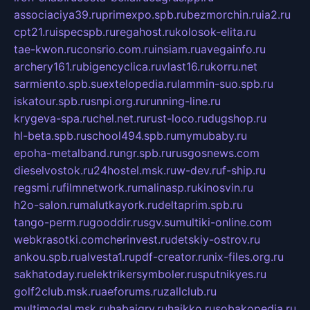
associaciya39.ru
primexpo.spb.ru
bezmorchin.ru
ia2.ru
cpt21.ru
ispecspb.ru
regahost.ru
kolosok-elita.ru
tae-kwon.ru
consrio.com.ru
insiam.ru
avegainfo.ru
archery161.ru
bigencyclica.ru
vlast16.ru
korru.net
sarmiento.spb.su
extelopedia.ru
lammin-suo.spb.ru
iskatour.spb.ru
snpi.org.ru
running-line.ru
krygeva-spa.ru
chel.net.ru
rust-loco.ru
dugshop.ru
hl-beta.spb.ru
school494.spb.ru
mymubaby.ru
epoha-metalband.ru
ngr.spb.ru
rusgosnews.com
dieselvostok.ru
24hostel.msk.ru
w-dev.ru
f-ship.ru
regsmi.ru
filmnetwork.ru
malinasp.ru
kinosvin.ru
h2o-salon.ru
malutkayork.ru
deltaprim.spb.ru
tango-perm.ru
gooddir.ru
sgv.su
multiki-online.com
webkrasotki.com
cherinvest.ru
detskiy-ostrov.ru
ankou.spb.ru
alvesta1.ru
pdf-creator.ru
nix-files.org.ru
sakhatoday.ru
elektrikersymboler.ru
sputnikyes.ru
golf2club.msk.ru
aeforums.ru
zallclub.ru
multimodal.msk.ru
habaigry.ru
haikko.ru
sobakopedia.ru