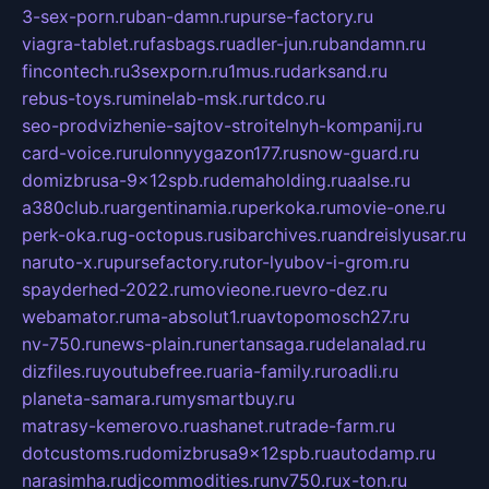
3-sex-porn.ru
ban-damn.ru
purse-factory.ru
viagra-tablet.ru
fasbags.ru
adler-jun.ru
bandamn.ru
fincontech.ru
3sexporn.ru
1mus.ru
darksand.ru
rebus-toys.ru
minelab-msk.ru
rtdco.ru
seo-prodvizhenie-sajtov-stroitelnyh-kompanij.ru
card-voice.ru
rulonnyygazon177.ru
snow-guard.ru
domizbrusa-9x12spb.ru
demaholding.ru
aalse.ru
a380club.ru
argentinamia.ru
perkoka.ru
movie-one.ru
perk-oka.ru
g-octopus.ru
sibarchives.ru
andreislyusar.ru
naruto-x.ru
pursefactory.ru
tor-lyubov-i-grom.ru
spayderhed-2022.ru
movieone.ru
evro-dez.ru
webamator.ru
ma-absolut1.ru
avtopomosch27.ru
nv-750.ru
news-plain.ru
nertansaga.ru
delanalad.ru
dizfiles.ru
youtubefree.ru
aria-family.ru
roadli.ru
planeta-samara.ru
mysmartbuy.ru
matrasy-kemerovo.ru
ashanet.ru
trade-farm.ru
dotcustoms.ru
domizbrusa9x12spb.ru
autodamp.ru
narasimha.ru
djcommodities.ru
nv750.ru
x-ton.ru