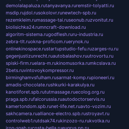
demolalapaluza.ru
tanyavanya.ru
remstir-tolyatti.ru
msdip.ru
jdol.ru
sokolovr.ru
newtech-spb.ru
rezemkleim.ru
massage-tai.ru
seonub.ru
zvonitut.ru
biolisichka24.ru
mncraft-download.ru
algoritm-sistema.ru
godflesh.ru
ru-industria.ru
zebra-tlt.ru
okna-proficom.ru
erynok.ru
onlinekinospace.ru
startupstudio-fefu.ru
zarges-ru.ru
gegenjustizunrecht.ru
autobalashov.ru
utrovortu.ru
spiski-firm.ru
elara-m.ru
kinomusorka.ru
mkcslava.ru
2bets.ru
vintovoykompressor.ru
birminghamvsfulham.ru
sarmat-komp.ru
pioneeri.ru
amadis-chocolate.ru
shkurki-karakulya.ru
kanotiforet.spb.ru
tutmassage.ru
ecolog.org.ru
praga.spb.ru
falcorussia.ru
autodoctorservis.ru
kamertondom.spb.ru
net-life.net.ru
avto-vozim.ru
sakhcamera.ru
alliance-electro.spb.ru
stroyavt.ru
controlweb1.ru
tdsak74.ru
kinzozo-ru.ru
kvotka.ru
iron-snab.ru
costa-bella.ru
eugrus.pp.ru