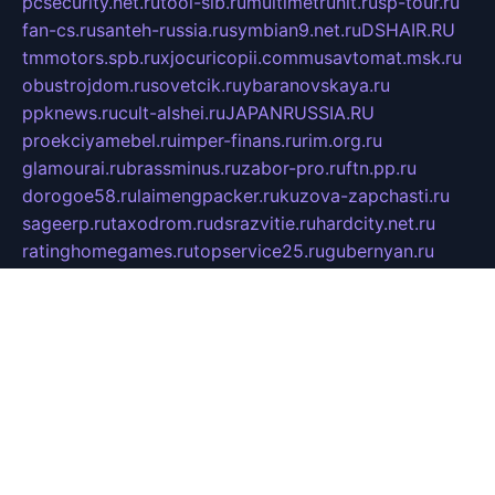
pcsecurity.net.ru
tool-sib.ru
multimetrunit.ru
sp-tour.ru
fan-cs.ru
santeh-russia.ru
symbian9.net.ru
DSHAIR.RU
tmmotors.spb.ru
xjocuricopii.com
musavtomat.msk.ru
obustrojdom.ru
sovetcik.ru
ybaranovskaya.ru
ppknews.ru
cult-alshei.ru
JAPANRUSSIA.RU
proekciyamebel.ru
imper-finans.ru
rim.org.ru
glamourai.ru
brassminus.ru
zabor-pro.ru
ftn.pp.ru
dorogoe58.ru
laimengpacker.ru
kuzova-zapchasti.ru
sageerp.ru
taxodrom.ru
dsrazvitie.ru
hardcity.net.ru
ratinghomegames.ru
topservice25.ru
gubernyan.ru
gtglasslined.ru
ii4.ru
tssport.spb.ru
andorra24.com
blackwallstreet.ru
oboimos.ru
optim-doors.com.ru
ikuch.ru
nycr.org.ru
npa21.ru
vremya-ch.spb.ru
desert000.ru
ivtorgi.ru
ifiori.ru
catalog-statei.ru
dcv.org.ru
spetsmaster174.ru
ipkameryhiseeu.ru
dum26.ru
ruspol.spb.ru
fr-opendp.ru
kam-solnyshko.ru
cheyenne-arapaho.ru
sevzapmetal.spb.ru
ted-lapidus.spb.ru
parasite-eliminator.ru