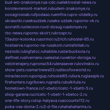
bud-em-znakomye.ru
a-cdc.ru
elektrostal-news.ru
korolevremont-market.ru
budem-znakomye.ru
oooagrosnab.ru
fpodaso.ru
emfire.ru
pro-otdelky.ru
ukrasotki.ru
seksuzbek.ru
seks-uzbek.ru
porno-vk.ru
sovratili.ru
olecoon.ru
vd-dosug.ru
adonyev.ru
rbc-news.ru
porno-skvirt.ru
krospr.ru
13autor-kolonka.ru
sormol.ru
2rich.ru
hostel-65.ru
hostserve.ru
porno-na-russkom.ru
mishinlab.ru
neznobi.ru
bigfatcc.ru
habble.ru
starbucksvia.ru
delfinet.ru
silvernano.ru
elestal.ru
vektor-doroga.ru
velotrenajery.ru
pronso54.ru
lenasever.ru
lovinskix.ru
show-pets.ru
smartnews03.ru
discofoxworld.ru
miraclecoon.ru
pongup.ru
hostel65.ru
liura.ru
glasspb.ru
firehunters.ru
gribowo.ru
gnalis.ru
bulkitula.ru
hometown-france.ru
1-xbeticricetc-1-xbetti-5.ru
shop-garena.ru
cricetc-1-xbetr-1-xbetcc-2.ru
one-life-story.ru
top-halyava.ru
accounts112.ru
poka-vse-doma-2.ru
3-d-file.ru
hahahaharms.ru