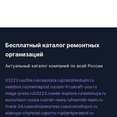
Бесплатный каталог ремонтных
организаций
Актуальный каталог компаний по всей России
03223.ru
ufille.ru
krasotata.ru
prazdnikdushi.ru
veetbox.ru
cinemapost.ru
ciam-fr.ru
kraft-you.ru
mega-press.ru
03223.ru
web-explore.ru
rastenuya.ru
eurovision-russia.ru
strah-news.ru
freeride-team.ru
itrack-24.ru
sexshopexpress.ru
autostudiopro.ru
alabuga-cityhotel.ru
pornv.ru
atlantpereezd.ru