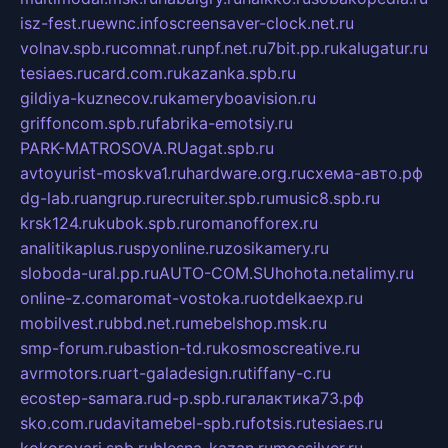
isz-fest.ru
ewnc.info
screensaver-clock.net.ru
volnav.spb.ru
comnat.ru
npf.net.ru
7bit.pp.ru
kalugatur.ru
tesiaes.ru
card.com.ru
kazanka.spb.ru
gildiya-kuznecov.ru
kameryboavision.ru
griffoncom.spb.ru
fabrika-emotsiy.ru
PARK-MATROSOVA.RU
agat.spb.ru
avtoyurist-moskva1.ru
hardware.org.ru
схема-авто.рф
dg-lab.ru
angrup.ru
recruiter.spb.ru
music8.spb.ru
krsk124.ru
kubok.spb.ru
romanofforex.ru
analitikaplus.ru
spyonline.ru
zosikamery.ru
sloboda-ural.pp.ru
AUTO-COM.SU
hohota.net
alimy.ru
online-z.com
aromat-vostoka.ru
otdelkaexp.ru
mobilvest.ru
bbd.net.ru
mebelshop.msk.ru
smp-forum.ru
bastion-td.ru
kosmoscreative.ru
avrmotors.ru
art-galadesign.ru
tiffany-c.ru
ecostep-samara.ru
d-p.spb.ru
галактика73.рф
sko.com.ru
davitamebel-spb.ru
fotsis.ru
tesiaes.ru