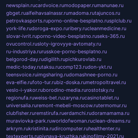
newsplain.ru
cardvoice.ru
modopaper.ru
manunae.ru
gbget.ru
alfeihavsalnassr.ru
madoma.ru
tajuncos.ru
petrovkasports.ru
porno-online-besplatno.ru
splclub.ru
york-life.ru
doroga-expo.ru
ribery.ru
cleanmedicine.ru
slovar-ivrit.ru
porno-video-besplatno.ru
seks-365.ru
ovucontrol.ru
sloty-igrovyye-avtomaty.ru
ru-industriya.ru
russkoe-porno-besplatno.ru
belgorod-day.ru
digilith.ru
pichkurovlab.ru
medic-today.ru
taksu.ru
comp123.ru
don-ykt.ru
teensvoice.ru
imgsharing.ru
domashnee-porno.ru
eva-elfie.ru
foto-tur.ru
biz-doska.ru
metropoltravel.ru
veslo-i-yakor.ru
borodino-media.ru
rostotsky.ru
regionufa.ru
weiss-bet.ru
zaryna.ru
casinotablet.ru
universalia.ru
remont-mebeli-moscow.ru
termomur.ru
clubfisher.ru
remstirufa.ru
erdamchi.ru
doramamama.ru
muraviovka-park.ru
worldofwoman.ru
clean-dreams.ru
arkrym.ru
kristinita.ru
dircomputer.ru
healthenter.ru
textexperts.ru
pivnaya-kruzhka.ru
kinofilmy-2021.ru