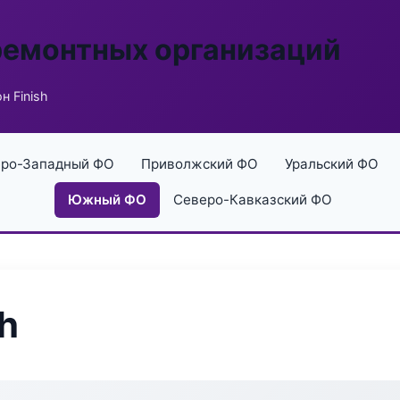
ремонтных организаций
н Finish
ро-Западный ФО
Приволжский ФО
Уральский ФО
Южный ФО
Северо-Кавказский ФО
h