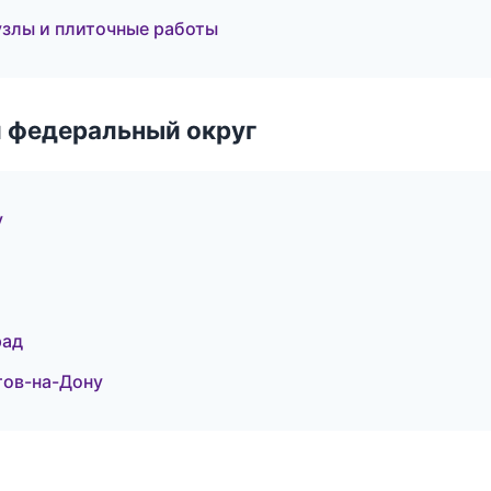
злы и плиточные работы
 федеральный округ
у
рад
тов-на-Дону