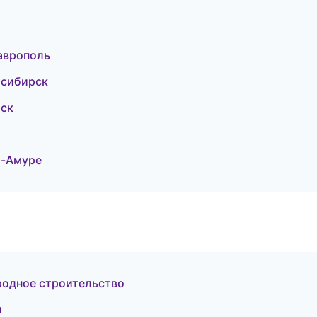
аврополь
осибирск
рск
а-Амуре
родное строительство
и