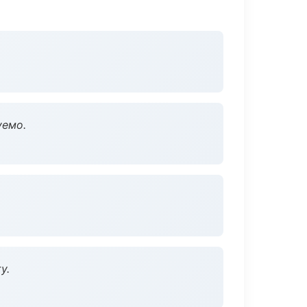
уемо.
у.