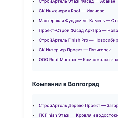
СтройАртель Этаж Фасад — Абакан
СК Инженерия Roof — Иваново
Мастерская Фундамент Камень — Ст
Проект-Строй Фасад АрхПро — Нов
СтройАртель Finish Pro — Новосиби
СК Интерьер Проект — Пятигорск
ООО Roof Монтаж — Комсомольск-н
Компании в Волгоград
СтройАртель Дерево Проект — Заго
ГК Finish Этаж — Кровля и водосток