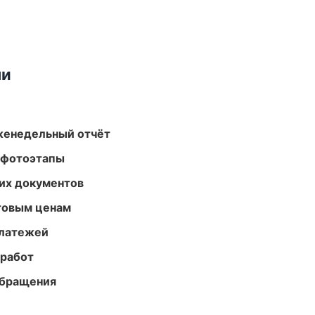
ми
женедельный отчёт
 фотоэтапы
их документов
птовым ценам
платежей
 работ
обращения