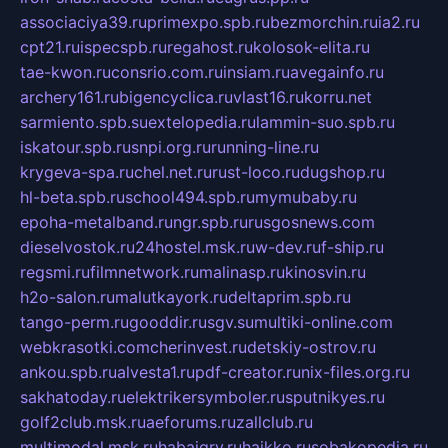
associaciya39.ru
primexpo.spb.ru
bezmorchin.ru
ia2.ru
cpt21.ru
ispecspb.ru
regahost.ru
kolosok-elita.ru
tae-kwon.ru
consrio.com.ru
insiam.ru
avegainfo.ru
archery161.ru
bigencyclica.ru
vlast16.ru
korru.net
sarmiento.spb.su
extelopedia.ru
lammin-suo.spb.ru
iskatour.spb.ru
snpi.org.ru
running-line.ru
krygeva-spa.ru
chel.net.ru
rust-loco.ru
dugshop.ru
hl-beta.spb.ru
school494.spb.ru
mymubaby.ru
epoha-metalband.ru
ngr.spb.ru
rusgosnews.com
dieselvostok.ru
24hostel.msk.ru
w-dev.ru
f-ship.ru
regsmi.ru
filmnetwork.ru
malinasp.ru
kinosvin.ru
h2o-salon.ru
malutkayork.ru
deltaprim.spb.ru
tango-perm.ru
gooddir.ru
sgv.su
multiki-online.com
webkrasotki.com
cherinvest.ru
detskiy-ostrov.ru
ankou.spb.ru
alvesta1.ru
pdf-creator.ru
nix-files.org.ru
sakhatoday.ru
elektrikersymboler.ru
sputnikyes.ru
golf2club.msk.ru
aeforums.ru
zallclub.ru
multimodal.msk.ru
habaigry.ru
haikko.ru
sobakopedia.ru