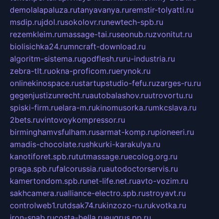
demolalapaluza.ru
tanyavanya.ru
remstir-tolyatti.ru
msdip.ru
jdol.ru
sokolovr.ru
newtech-spb.ru
rezemkleim.ru
massage-tai.ru
seonub.ru
zvonitut.ru
biolisichka24.ru
mncraft-download.ru
algoritm-sistema.ru
godflesh.ru
ru-industria.ru
zebra-tlt.ru
okna-proficom.ru
erynok.ru
onlinekinospace.ru
startupstudio-fefu.ru
zarges-ru.ru
gegenjustizunrecht.ru
autobalashov.ru
utrovortu.ru
spiski-firm.ru
elara-m.ru
kinomusorka.ru
mkcslava.ru
2bets.ru
vintovoykompressor.ru
birminghamvsfulham.ru
sarmat-komp.ru
pioneeri.ru
amadis-chocolate.ru
shkurki-karakulya.ru
kanotiforet.spb.ru
tutmassage.ru
ecolog.org.ru
praga.spb.ru
falcorussia.ru
autodoctorservis.ru
kamertondom.spb.ru
net-life.net.ru
avto-vozim.ru
sakhcamera.ru
alliance-electro.spb.ru
stroyavt.ru
controlweb1.ru
tdsak74.ru
kinzozo-ru.ru
kvotka.ru
iron-snab.ru
costa-bella.ru
eugrus.pp.ru