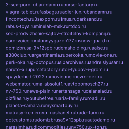
3-sex-porn.ru
ban-damn.ru
purse-factory.ru
viagra-tablet.ru
fasbags.ru
adler-jun.ru
bandamn.ru
fincontech.ru
3sexporn.ru
1mus.ru
darksand.ru
rebus-toys.ru
minelab-msk.ru
rtdco.ru
seo-prodvizhenie-sajtov-stroitelnyh-kompanij.ru
card-voice.ru
rulonnyygazon177.ru
snow-guard.ru
domizbrusa-9x12spb.ru
demaholding.ru
aalse.ru
a380club.ru
argentinamia.ru
perkoka.ru
movie-one.ru
perk-oka.ru
g-octopus.ru
sibarchives.ru
andreislyusar.ru
naruto-x.ru
pursefactory.ru
tor-lyubov-i-grom.ru
spayderhed-2022.ru
movieone.ru
evro-dez.ru
webamator.ru
ma-absolut1.ru
avtopomosch27.ru
nv-750.ru
news-plain.ru
nertansaga.ru
delanalad.ru
dizfiles.ru
youtubefree.ru
aria-family.ru
roadli.ru
planeta-samara.ru
mysmartbuy.ru
matrasy-kemerovo.ru
ashanet.ru
trade-farm.ru
dotcustoms.ru
domizbrusa9x12spb.ru
autodamp.ru
narasimha.ru
djcommodities.ru
nv750.ru
x-ton.ru