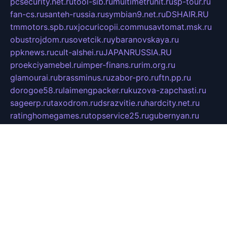
pcsecurity.net.ru
tool-sib.ru
multimetrunit.ru
sp-tour.ru
fan-cs.ru
santeh-russia.ru
symbian9.net.ru
DSHAIR.RU
tmmotors.spb.ru
xjocuricopii.com
musavtomat.msk.ru
obustrojdom.ru
sovetcik.ru
ybaranovskaya.ru
ppknews.ru
cult-alshei.ru
JAPANRUSSIA.RU
proekciyamebel.ru
imper-finans.ru
rim.org.ru
glamourai.ru
brassminus.ru
zabor-pro.ru
ftn.pp.ru
dorogoe58.ru
laimengpacker.ru
kuzova-zapchasti.ru
sageerp.ru
taxodrom.ru
dsrazvitie.ru
hardcity.net.ru
ratinghomegames.ru
topservice25.ru
gubernyan.ru
gtglasslined.ru
ii4.ru
tssport.spb.ru
andorra24.com
blackwallstreet.ru
oboimos.ru
optim-doors.com.ru
ikuch.ru
nycr.org.ru
npa21.ru
vremya-ch.spb.ru
desert000.ru
ivtorgi.ru
ifiori.ru
catalog-statei.ru
dcv.org.ru
spetsmaster174.ru
ipkameryhiseeu.ru
dum26.ru
ruspol.spb.ru
fr-opendp.ru
kam-solnyshko.ru
cheyenne-arapaho.ru
sevzapmetal.spb.ru
ted-lapidus.spb.ru
parasite-eliminator.ru