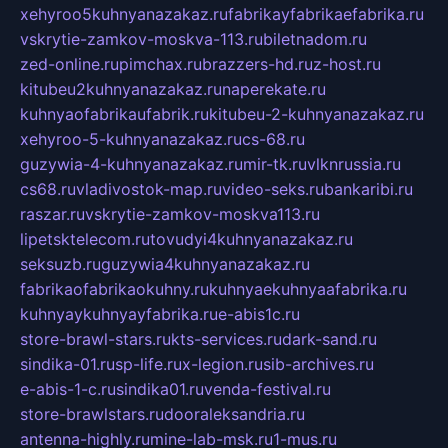
xehyroo5kuhnyanazakaz.ru
fabrikayfabrikaefabrika.ru
vskrytie-zamkov-moskva-113.ru
biletnadom.ru
zed-online.ru
pimchax.ru
brazzers-hd.ru
z-host.ru
kitubeu2kuhnyanazakaz.ru
naperekate.ru
kuhnyaofabrikaufabrik.ru
kitubeu-2-kuhnyanazakaz.ru
xehyroo-5-kuhnyanazakaz.ru
cs-68.ru
guzywia-4-kuhnyanazakaz.ru
mir-tk.ru
vlknrussia.ru
cs68.ru
vladivostok-map.ru
video-seks.ru
bankaribi.ru
raszar.ru
vskrytie-zamkov-moskva113.ru
lipetsktelecom.ru
tovudyi4kuhnyanazakaz.ru
seksuzb.ru
guzywia4kuhnyanazakaz.ru
fabrikaofabrikaokuhny.ru
kuhnyaekuhnyaafabrika.ru
kuhnyaykuhnyayfabrika.ru
e-abis1c.ru
store-brawl-stars.ru
kts-services.ru
dark-sand.ru
sindika-01.ru
sp-life.ru
x-legion.ru
sib-archives.ru
e-abis-1-c.ru
sindika01.ru
venda-festival.ru
store-brawlstars.ru
dooraleksandria.ru
antenna-highly.ru
mine-lab-msk.ru
1-mus.ru