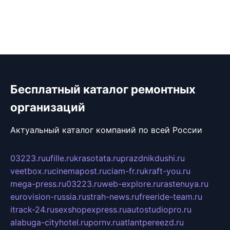
Бесплатный каталог ремонтных
организаций
Актуальный каталог компаний по всей России
03223.ru
ufille.ru
krasotata.ru
prazdnikdushi.ru
veetbox.ru
cinemapost.ru
ciam-fr.ru
kraft-you.ru
mega-press.ru
03223.ru
web-explore.ru
rastenuya.ru
eurovision-russia.ru
strah-news.ru
freeride-team.ru
itrack-24.ru
sexshopexpress.ru
autostudiopro.ru
alabuga-cityhotel.ru
pornv.ru
atlantpereezd.ru