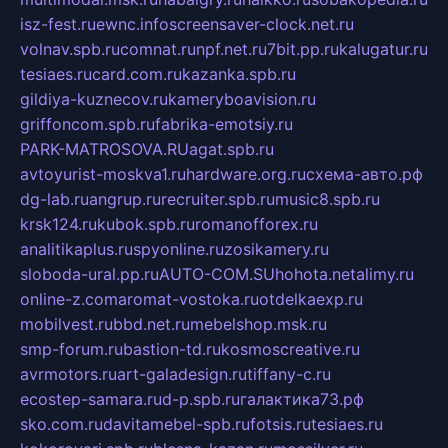
isz-fest.ru
ewnc.info
screensaver-clock.net.ru
volnav.spb.ru
comnat.ru
npf.net.ru
7bit.pp.ru
kalugatur.ru
tesiaes.ru
card.com.ru
kazanka.spb.ru
gildiya-kuznecov.ru
kameryboavision.ru
griffoncom.spb.ru
fabrika-emotsiy.ru
PARK-MATROSOVA.RU
agat.spb.ru
avtoyurist-moskva1.ru
hardware.org.ru
схема-авто.рф
dg-lab.ru
angrup.ru
recruiter.spb.ru
music8.spb.ru
krsk124.ru
kubok.spb.ru
romanofforex.ru
analitikaplus.ru
spyonline.ru
zosikamery.ru
sloboda-ural.pp.ru
AUTO-COM.SU
hohota.net
alimy.ru
online-z.com
aromat-vostoka.ru
otdelkaexp.ru
mobilvest.ru
bbd.net.ru
mebelshop.msk.ru
smp-forum.ru
bastion-td.ru
kosmoscreative.ru
avrmotors.ru
art-galadesign.ru
tiffany-c.ru
ecostep-samara.ru
d-p.spb.ru
галактика73.рф
sko.com.ru
davitamebel-spb.ru
fotsis.ru
tesiaes.ru