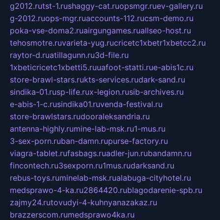
g2012.ru
tst-1.ru
shaggy-cat.ru
opsmgr.ru
ev-gallery.ru
g-2012.ru
ops-mgr.ru
accounts-112.ru
csm-demo.ru
poka-vse-doma2.ru
airgungames.ru
allseo-host.ru
tehosmotre.ru
varieta-yug.ru
cricetc1xbetr1xbetcc2.ru
raytor-d.ru
atillagunn.ru
3d-file.ru
1xbeticricetc1xbetti5.ru
uafoot-statti.ru
e-abis1c.ru
store-brawl-stars.ru
kts-services.ru
dark-sand.ru
sindika-01.ru
sp-life.ru
x-legion.ru
sib-archives.ru
e-abis-1-c.ru
sindika01.ru
venda-festival.ru
store-brawlstars.ru
dooraleksandria.ru
antenna-highly.ru
mine-lab-msk.ru
1-mus.ru
3-sex-porn.ru
ban-damn.ru
purse-factory.ru
viagra-tablet.ru
fasbags.ru
adler-jun.ru
bandamn.ru
fincontech.ru
3sexporn.ru
1mus.ru
darksand.ru
rebus-toys.ru
minelab-msk.ru
alabuga-cityhotel.ru
medsprawo-4-ka.ru
2864420.ru
blagodarenie-spb.ru
zajmy24.ru
tovudyi-4-kuhnyanazakaz.ru
brazzerscom.ru
medsprawo4ka.ru