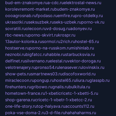
bud-em-znakomye.ru
a-cdc.ru
elektrostal-news.ru
korolevremont-market.ru
budem-znakomye.ru
oooagrosnab.ru
fpodaso.ru
emfire.ru
pro-otdelky.ru
ukrasotki.ru
seksuzbek.ru
seks-uzbek.ru
porno-vk.ru
sovratili.ru
olecoon.ru
vd-dosug.ru
adonyev.ru
rbc-news.ru
porno-skvirt.ru
krospr.ru
13autor-kolonka.ru
sormol.ru
2rich.ru
hostel-65.ru
hostserve.ru
porno-na-russkom.ru
mishinlab.ru
neznobi.ru
bigfatcc.ru
habble.ru
starbucksvia.ru
delfinet.ru
silvernano.ru
elestal.ru
vektor-doroga.ru
velotrenajery.ru
pronso54.ru
lenasever.ru
lovinskix.ru
show-pets.ru
smartnews03.ru
discofoxworld.ru
miraclecoon.ru
pongup.ru
hostel65.ru
liura.ru
glasspb.ru
firehunters.ru
gribowo.ru
gnalis.ru
bulkitula.ru
hometown-france.ru
1-xbeticricetc-1-xbetti-5.ru
shop-garena.ru
cricetc-1-xbetr-1-xbetcc-2.ru
one-life-story.ru
top-halyava.ru
accounts112.ru
poka-vse-doma-2.ru
3-d-file.ru
hahahaharms.ru