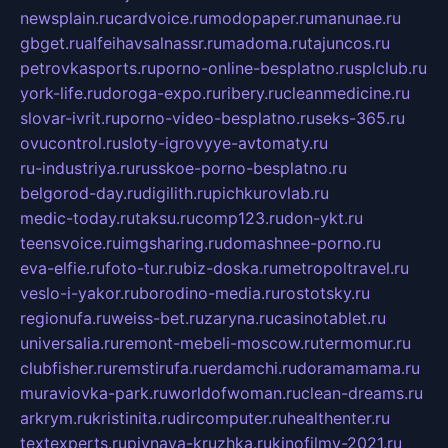
newsplain.ru
cardvoice.ru
modopaper.ru
manunae.ru
gbget.ru
alfeihavsalnassr.ru
madoma.ru
tajuncos.ru
petrovkasports.ru
porno-online-besplatno.ru
splclub.ru
york-life.ru
doroga-expo.ru
ribery.ru
cleanmedicine.ru
slovar-ivrit.ru
porno-video-besplatno.ru
seks-365.ru
ovucontrol.ru
sloty-igrovyye-avtomaty.ru
ru-industriya.ru
russkoe-porno-besplatno.ru
belgorod-day.ru
digilith.ru
pichkurovlab.ru
medic-today.ru
taksu.ru
comp123.ru
don-ykt.ru
teensvoice.ru
imgsharing.ru
domashnee-porno.ru
eva-elfie.ru
foto-tur.ru
biz-doska.ru
metropoltravel.ru
veslo-i-yakor.ru
borodino-media.ru
rostotsky.ru
regionufa.ru
weiss-bet.ru
zaryna.ru
casinotablet.ru
universalia.ru
remont-mebeli-moscow.ru
termomur.ru
clubfisher.ru
remstirufa.ru
erdamchi.ru
doramamama.ru
muraviovka-park.ru
worldofwoman.ru
clean-dreams.ru
arkrym.ru
kristinita.ru
dircomputer.ru
healthenter.ru
textexperts.ru
pivnaya-kruzhka.ru
kinofilmy-2021.ru