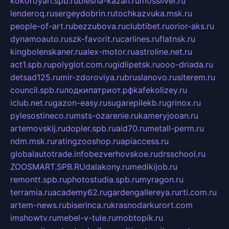
kokoroyari.spb.ru
blesna-kazan.ru
mossilver.ru
lenderoq.ru
sergeydobrin.ru
tochkazvuka.msk.ru
people-of-art.ru
bezzubova.ru
clubtibet.ru
orior-aks.ru
dynamoauto.ru
szk-favorit.ru
carlines.ru
flatnsk.ru
kingbolenskaner.ru
alex-motor.ru
astroline.net.ru
act1.spb.ru
polyglot.com.ru
gidlipetsk.ru
ooo-driada.ru
detsad125.ru
mir-zdoroviya.ru
bruslanovo.ru
siterem.ru
council.spb.ru
лодкипатриот.рф
kafekolizey.ru
iclub.net.ru
gazon-easy.ru
sugarepilekb.ru
grinox.ru
pylesostineco.ru
msts-ozarenie.ru
kameryjooan.ru
artemovskij.ru
dopler.spb.ru
aid70.ru
metall-perm.ru
ndm.msk.ru
ratingzooshop.ru
apiaccess.ru
globalautotrade.info
bezverhovskoe.ru
drsschool.ru
ZOOSMART.SPB.RU
dalakony.ru
medikijob.ru
remontt.spb.ru
photostudia.spb.ru
myragon.ru
terramia.ru
academy62.ru
gardengallereya.ru
rti.com.ru
artem-news.ru
biserinca.ru
krasnodarkurort.com
imshowtv.ru
mebel-v-tule.ru
mobtopik.ru