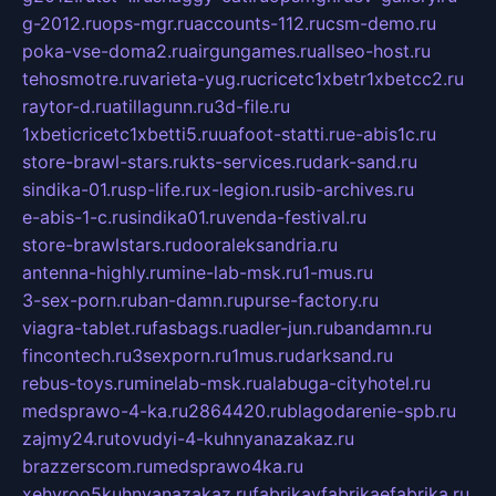
g-2012.ru
ops-mgr.ru
accounts-112.ru
csm-demo.ru
poka-vse-doma2.ru
airgungames.ru
allseo-host.ru
tehosmotre.ru
varieta-yug.ru
cricetc1xbetr1xbetcc2.ru
raytor-d.ru
atillagunn.ru
3d-file.ru
1xbeticricetc1xbetti5.ru
uafoot-statti.ru
e-abis1c.ru
store-brawl-stars.ru
kts-services.ru
dark-sand.ru
sindika-01.ru
sp-life.ru
x-legion.ru
sib-archives.ru
e-abis-1-c.ru
sindika01.ru
venda-festival.ru
store-brawlstars.ru
dooraleksandria.ru
antenna-highly.ru
mine-lab-msk.ru
1-mus.ru
3-sex-porn.ru
ban-damn.ru
purse-factory.ru
viagra-tablet.ru
fasbags.ru
adler-jun.ru
bandamn.ru
fincontech.ru
3sexporn.ru
1mus.ru
darksand.ru
rebus-toys.ru
minelab-msk.ru
alabuga-cityhotel.ru
medsprawo-4-ka.ru
2864420.ru
blagodarenie-spb.ru
zajmy24.ru
tovudyi-4-kuhnyanazakaz.ru
brazzerscom.ru
medsprawo4ka.ru
xehyroo5kuhnyanazakaz.ru
fabrikayfabrikaefabrika.ru