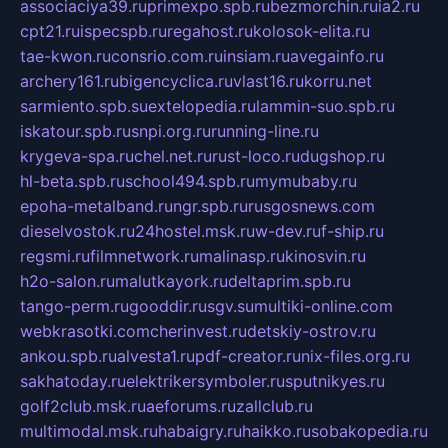
associaciya39.ru
primexpo.spb.ru
bezmorchin.ru
ia2.ru
cpt21.ru
ispecspb.ru
regahost.ru
kolosok-elita.ru
tae-kwon.ru
consrio.com.ru
insiam.ru
avegainfo.ru
archery161.ru
bigencyclica.ru
vlast16.ru
korru.net
sarmiento.spb.su
extelopedia.ru
lammin-suo.spb.ru
iskatour.spb.ru
snpi.org.ru
running-line.ru
krygeva-spa.ru
chel.net.ru
rust-loco.ru
dugshop.ru
hl-beta.spb.ru
school494.spb.ru
mymubaby.ru
epoha-metalband.ru
ngr.spb.ru
rusgosnews.com
dieselvostok.ru
24hostel.msk.ru
w-dev.ru
f-ship.ru
regsmi.ru
filmnetwork.ru
malinasp.ru
kinosvin.ru
h2o-salon.ru
malutkayork.ru
deltaprim.spb.ru
tango-perm.ru
gooddir.ru
sgv.su
multiki-online.com
webkrasotki.com
cherinvest.ru
detskiy-ostrov.ru
ankou.spb.ru
alvesta1.ru
pdf-creator.ru
nix-files.org.ru
sakhatoday.ru
elektrikersymboler.ru
sputnikyes.ru
golf2club.msk.ru
aeforums.ru
zallclub.ru
multimodal.msk.ru
habaigry.ru
haikko.ru
sobakopedia.ru