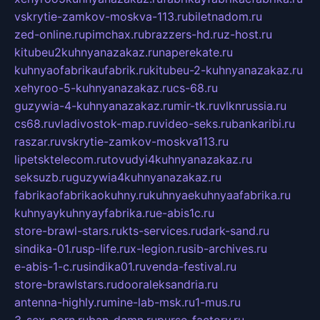
vskrytie-zamkov-moskva-113.ru
biletnadom.ru
zed-online.ru
pimchax.ru
brazzers-hd.ru
z-host.ru
kitubeu2kuhnyanazakaz.ru
naperekate.ru
kuhnyaofabrikaufabrik.ru
kitubeu-2-kuhnyanazakaz.ru
xehyroo-5-kuhnyanazakaz.ru
cs-68.ru
guzywia-4-kuhnyanazakaz.ru
mir-tk.ru
vlknrussia.ru
cs68.ru
vladivostok-map.ru
video-seks.ru
bankaribi.ru
raszar.ru
vskrytie-zamkov-moskva113.ru
lipetsktelecom.ru
tovudyi4kuhnyanazakaz.ru
seksuzb.ru
guzywia4kuhnyanazakaz.ru
fabrikaofabrikaokuhny.ru
kuhnyaekuhnyaafabrika.ru
kuhnyaykuhnyayfabrika.ru
e-abis1c.ru
store-brawl-stars.ru
kts-services.ru
dark-sand.ru
sindika-01.ru
sp-life.ru
x-legion.ru
sib-archives.ru
e-abis-1-c.ru
sindika01.ru
venda-festival.ru
store-brawlstars.ru
dooraleksandria.ru
antenna-highly.ru
mine-lab-msk.ru
1-mus.ru