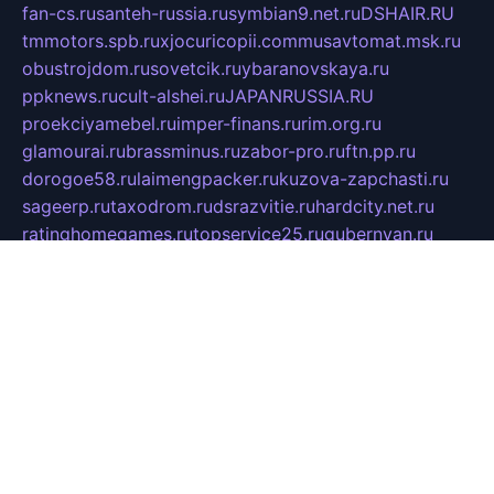
fan-cs.ru
santeh-russia.ru
symbian9.net.ru
DSHAIR.RU
tmmotors.spb.ru
xjocuricopii.com
musavtomat.msk.ru
obustrojdom.ru
sovetcik.ru
ybaranovskaya.ru
ppknews.ru
cult-alshei.ru
JAPANRUSSIA.RU
proekciyamebel.ru
imper-finans.ru
rim.org.ru
glamourai.ru
brassminus.ru
zabor-pro.ru
ftn.pp.ru
dorogoe58.ru
laimengpacker.ru
kuzova-zapchasti.ru
sageerp.ru
taxodrom.ru
dsrazvitie.ru
hardcity.net.ru
ratinghomegames.ru
topservice25.ru
gubernyan.ru
gtglasslined.ru
ii4.ru
tssport.spb.ru
andorra24.com
blackwallstreet.ru
oboimos.ru
optim-doors.com.ru
ikuch.ru
nycr.org.ru
npa21.ru
vremya-ch.spb.ru
desert000.ru
ivtorgi.ru
ifiori.ru
catalog-statei.ru
dcv.org.ru
spetsmaster174.ru
ipkameryhiseeu.ru
dum26.ru
ruspol.spb.ru
fr-opendp.ru
kam-solnyshko.ru
cheyenne-arapaho.ru
sevzapmetal.spb.ru
ted-lapidus.spb.ru
parasite-eliminator.ru
sigma-complete.ru
modernworld.ru
dama-moda.ru