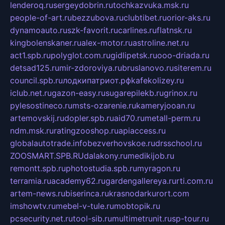
lenderoq.ru
sergeydobrin.ru
tochkazvuka.msk.ru
people-of-art.ru
bezzubova.ru
clubtibet.ru
orior-aks.ru
dynamoauto.ru
szk-favorit.ru
carlines.ru
flatnsk.ru
kingbolenskaner.ru
alex-motor.ru
astroline.net.ru
act1.spb.ru
polyglot.com.ru
gidlipetsk.ru
ooo-driada.ru
detsad125.ru
mir-zdoroviya.ru
bruslanovo.ru
siterem.ru
council.spb.ru
лодкипатриот.рф
kafekolizey.ru
iclub.net.ru
gazon-easy.ru
sugarepilekb.ru
grinox.ru
pylesostineco.ru
msts-ozarenie.ru
kameryjooan.ru
artemovskij.ru
dopler.spb.ru
aid70.ru
metall-perm.ru
ndm.msk.ru
ratingzooshop.ru
apiaccess.ru
globalautotrade.info
bezverhovskoe.ru
drsschool.ru
ZOOSMART.SPB.RU
dalakony.ru
medikijob.ru
remontt.spb.ru
photostudia.spb.ru
myragon.ru
terramia.ru
academy62.ru
gardengallereya.ru
rti.com.ru
artem-news.ru
biserinca.ru
krasnodarkurort.com
imshowtv.ru
mebel-v-tule.ru
mobtopik.ru
pcsecurity.net.ru
tool-sib.ru
multimetrunit.ru
sp-tour.ru