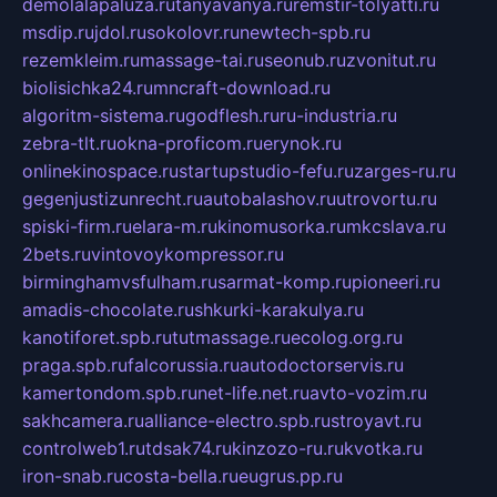
demolalapaluza.ru
tanyavanya.ru
remstir-tolyatti.ru
msdip.ru
jdol.ru
sokolovr.ru
newtech-spb.ru
rezemkleim.ru
massage-tai.ru
seonub.ru
zvonitut.ru
biolisichka24.ru
mncraft-download.ru
algoritm-sistema.ru
godflesh.ru
ru-industria.ru
zebra-tlt.ru
okna-proficom.ru
erynok.ru
onlinekinospace.ru
startupstudio-fefu.ru
zarges-ru.ru
gegenjustizunrecht.ru
autobalashov.ru
utrovortu.ru
spiski-firm.ru
elara-m.ru
kinomusorka.ru
mkcslava.ru
2bets.ru
vintovoykompressor.ru
birminghamvsfulham.ru
sarmat-komp.ru
pioneeri.ru
amadis-chocolate.ru
shkurki-karakulya.ru
kanotiforet.spb.ru
tutmassage.ru
ecolog.org.ru
praga.spb.ru
falcorussia.ru
autodoctorservis.ru
kamertondom.spb.ru
net-life.net.ru
avto-vozim.ru
sakhcamera.ru
alliance-electro.spb.ru
stroyavt.ru
controlweb1.ru
tdsak74.ru
kinzozo-ru.ru
kvotka.ru
iron-snab.ru
costa-bella.ru
eugrus.pp.ru