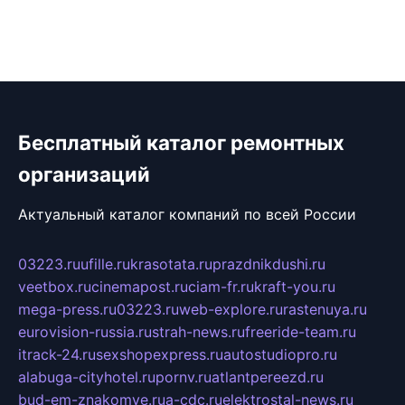
Бесплатный каталог ремонтных
организаций
Актуальный каталог компаний по всей России
03223.ru
ufille.ru
krasotata.ru
prazdnikdushi.ru
veetbox.ru
cinemapost.ru
ciam-fr.ru
kraft-you.ru
mega-press.ru
03223.ru
web-explore.ru
rastenuya.ru
eurovision-russia.ru
strah-news.ru
freeride-team.ru
itrack-24.ru
sexshopexpress.ru
autostudiopro.ru
alabuga-cityhotel.ru
pornv.ru
atlantpereezd.ru
bud-em-znakomye.ru
a-cdc.ru
elektrostal-news.ru