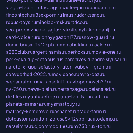
3-sex-porn.ru
ban-damn.ru
purse-factory.ru
viagra-tablet.ru
fasbags.ru
adler-jun.ru
bandamn.ru
fincontech.ru
3sexporn.ru
1mus.ru
darksand.ru
rebus-toys.ru
minelab-msk.ru
rtdco.ru
seo-prodvizhenie-sajtov-stroitelnyh-kompanij.ru
card-voice.ru
rulonnyygazon177.ru
snow-guard.ru
domizbrusa-9x12spb.ru
demaholding.ru
aalse.ru
a380club.ru
argentinamia.ru
perkoka.ru
movie-one.ru
perk-oka.ru
g-octopus.ru
sibarchives.ru
andreislyusar.ru
naruto-x.ru
pursefactory.ru
tor-lyubov-i-grom.ru
spayderhed-2022.ru
movieone.ru
evro-dez.ru
webamator.ru
ma-absolut1.ru
avtopomosch27.ru
nv-750.ru
news-plain.ru
nertansaga.ru
delanalad.ru
dizfiles.ru
youtubefree.ru
aria-family.ru
roadli.ru
planeta-samara.ru
mysmartbuy.ru
matrasy-kemerovo.ru
ashanet.ru
trade-farm.ru
dotcustoms.ru
domizbrusa9x12spb.ru
autodamp.ru
narasimha.ru
djcommodities.ru
nv750.ru
x-ton.ru