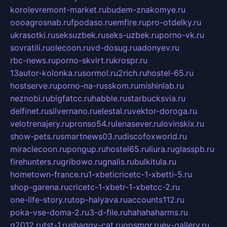
korolevremont-market.ru
budem-znakomye.ru
oooagrosnab.ru
fpodaso.ru
emfire.ru
pro-otdelky.ru
ukrasotki.ru
seksuzbek.ru
seks-uzbek.ru
porno-vk.ru
sovratili.ru
olecoon.ru
vd-dosug.ru
adonyev.ru
rbc-news.ru
porno-skvirt.ru
krospr.ru
13autor-kolonka.ru
sormol.ru
2rich.ru
hostel-65.ru
hostserve.ru
porno-na-russkom.ru
mishinlab.ru
neznobi.ru
bigfatcc.ru
habble.ru
starbucksvia.ru
delfinet.ru
silvernano.ru
elestal.ru
vektor-doroga.ru
velotrenajery.ru
pronso54.ru
lenasever.ru
lovinskix.ru
show-pets.ru
smartnews03.ru
discofoxworld.ru
miraclecoon.ru
pongup.ru
hostel65.ru
liura.ru
glasspb.ru
firehunters.ru
gribowo.ru
gnalis.ru
bulkitula.ru
hometown-france.ru
1-xbeticricetc-1-xbetti-5.ru
shop-garena.ru
cricetc-1-xbetr-1-xbetcc-2.ru
one-life-story.ru
top-halyava.ru
accounts112.ru
poka-vse-doma-2.ru
3-d-file.ru
hahahaharms.ru
g2012.ru
tst-1.ru
shaggy-cat.ru
opsmgr.ru
ev-gallery.ru