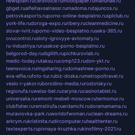
newsplain.ru
cardvoice.ru
modopaper.ru
manunae.ru
gbget.ru
alfeihavsalnassr.ru
madoma.ru
tajuncos.ru
petrovkasports.ru
porno-online-besplatno.ru
splclub.ru
york-life.ru
doroga-expo.ru
ribery.ru
cleanmedicine.ru
slovar-ivrit.ru
porno-video-besplatno.ru
seks-365.ru
ovucontrol.ru
sloty-igrovyye-avtomaty.ru
ru-industriya.ru
russkoe-porno-besplatno.ru
belgorod-day.ru
digilith.ru
pichkurovlab.ru
medic-today.ru
taksu.ru
comp123.ru
don-ykt.ru
teensvoice.ru
imgsharing.ru
domashnee-porno.ru
eva-elfie.ru
foto-tur.ru
biz-doska.ru
metropoltravel.ru
veslo-i-yakor.ru
borodino-media.ru
rostotsky.ru
regionufa.ru
weiss-bet.ru
zaryna.ru
casinotablet.ru
universalia.ru
remont-mebeli-moscow.ru
termomur.ru
clubfisher.ru
remstirufa.ru
erdamchi.ru
doramamama.ru
muraviovka-park.ru
worldofwoman.ru
clean-dreams.ru
arkrym.ru
kristinita.ru
dircomputer.ru
healthenter.ru
textexperts.ru
pivnaya-kruzhka.ru
kinofilmy-2021.ru