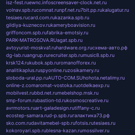
isz-fest.ru
ewnc.info
screensaver-clock.net.ru
volnav.spb.ru
comnat.ru
npf.net.ru
7bit.pp.ru
kalugatur.ru
tesiaes.ru
card.com.ru
kazanka.spb.ru
gildiya-kuznecov.ru
kameryboavision.ru
griffoncom.spb.ru
fabrika-emotsiy.ru
PARK-MATROSOVA.RU
agat.spb.ru
avtoyurist-moskva1.ru
hardware.org.ru
схема-авто.рф
dg-lab.ru
angrup.ru
recruiter.spb.ru
music8.spb.ru
krsk124.ru
kubok.spb.ru
romanofforex.ru
analitikaplus.ru
spyonline.ru
zosikamery.ru
sloboda-ural.pp.ru
AUTO-COM.SU
hohota.net
alimy.ru
online-z.com
aromat-vostoka.ru
otdelkaexp.ru
mobilvest.ru
bbd.net.ru
mebelshop.msk.ru
smp-forum.ru
bastion-td.ru
kosmoscreative.ru
avrmotors.ru
art-galadesign.ru
tiffany-c.ru
ecostep-samara.ru
d-p.spb.ru
галактика73.рф
sko.com.ru
davitamebel-spb.ru
fotsis.ru
tesiaes.ru
kokoroyari.spb.ru
blesna-kazan.ru
mossilver.ru