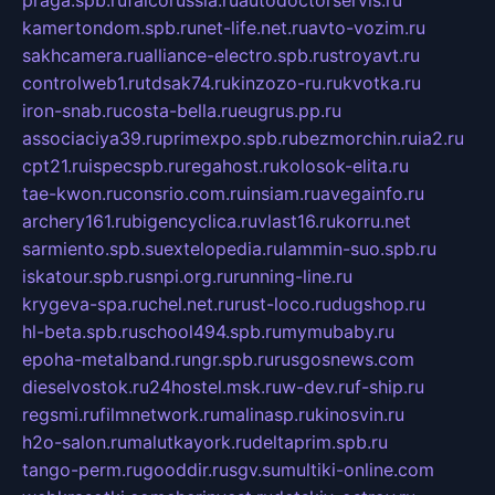
kamertondom.spb.ru
net-life.net.ru
avto-vozim.ru
sakhcamera.ru
alliance-electro.spb.ru
stroyavt.ru
controlweb1.ru
tdsak74.ru
kinzozo-ru.ru
kvotka.ru
iron-snab.ru
costa-bella.ru
eugrus.pp.ru
associaciya39.ru
primexpo.spb.ru
bezmorchin.ru
ia2.ru
cpt21.ru
ispecspb.ru
regahost.ru
kolosok-elita.ru
tae-kwon.ru
consrio.com.ru
insiam.ru
avegainfo.ru
archery161.ru
bigencyclica.ru
vlast16.ru
korru.net
sarmiento.spb.su
extelopedia.ru
lammin-suo.spb.ru
iskatour.spb.ru
snpi.org.ru
running-line.ru
krygeva-spa.ru
chel.net.ru
rust-loco.ru
dugshop.ru
hl-beta.spb.ru
school494.spb.ru
mymubaby.ru
epoha-metalband.ru
ngr.spb.ru
rusgosnews.com
dieselvostok.ru
24hostel.msk.ru
w-dev.ru
f-ship.ru
regsmi.ru
filmnetwork.ru
malinasp.ru
kinosvin.ru
h2o-salon.ru
malutkayork.ru
deltaprim.spb.ru
tango-perm.ru
gooddir.ru
sgv.su
multiki-online.com