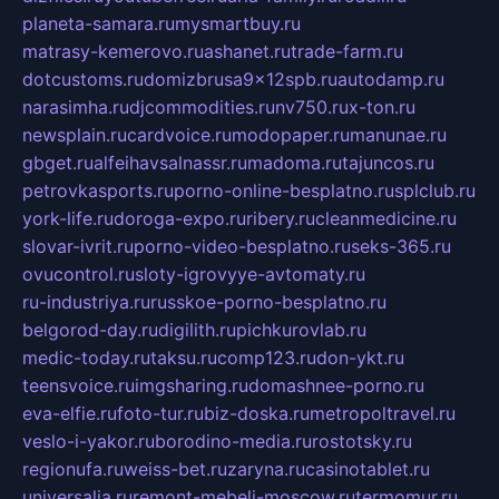
planeta-samara.ru
mysmartbuy.ru
matrasy-kemerovo.ru
ashanet.ru
trade-farm.ru
dotcustoms.ru
domizbrusa9x12spb.ru
autodamp.ru
narasimha.ru
djcommodities.ru
nv750.ru
x-ton.ru
newsplain.ru
cardvoice.ru
modopaper.ru
manunae.ru
gbget.ru
alfeihavsalnassr.ru
madoma.ru
tajuncos.ru
petrovkasports.ru
porno-online-besplatno.ru
splclub.ru
york-life.ru
doroga-expo.ru
ribery.ru
cleanmedicine.ru
slovar-ivrit.ru
porno-video-besplatno.ru
seks-365.ru
ovucontrol.ru
sloty-igrovyye-avtomaty.ru
ru-industriya.ru
russkoe-porno-besplatno.ru
belgorod-day.ru
digilith.ru
pichkurovlab.ru
medic-today.ru
taksu.ru
comp123.ru
don-ykt.ru
teensvoice.ru
imgsharing.ru
domashnee-porno.ru
eva-elfie.ru
foto-tur.ru
biz-doska.ru
metropoltravel.ru
veslo-i-yakor.ru
borodino-media.ru
rostotsky.ru
regionufa.ru
weiss-bet.ru
zaryna.ru
casinotablet.ru
universalia.ru
remont-mebeli-moscow.ru
termomur.ru