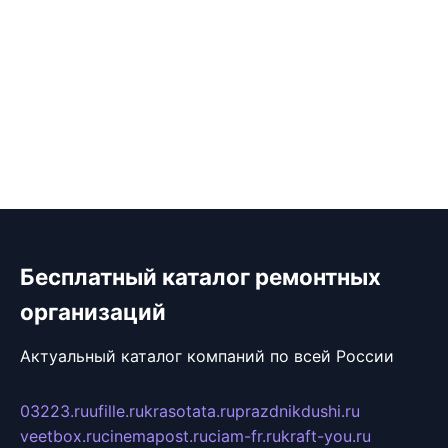
Бесплатный каталог ремонтных
организаций
Актуальный каталог компаний по всей России
03223.ru
ufille.ru
krasotata.ru
prazdnikdushi.ru
veetbox.ru
cinemapost.ru
ciam-fr.ru
kraft-you.ru