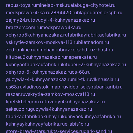
rebus-toys.ru
minelab-msk.ru
alabuga-cityhotel.ru
medsprawo-4-ka.ru
2864420.ru
blagodarenie-spb.ru
zajmy24.ru
tovudyi-4-kuhnyanazakaz.ru
brazzerscom.ru
medsprawo4ka.ru
xehyroo5kuhnyanazakaz.ru
fabrikayfabrikaefabrika.ru
vskrytie-zamkov-moskva-113.ru
biletnadom.ru
zed-online.ru
pimchax.ru
brazzers-hd.ru
z-host.ru
kitubeu2kuhnyanazakaz.ru
naperekate.ru
kuhnyaofabrikaufabrik.ru
kitubeu-2-kuhnyanazakaz.ru
xehyroo-5-kuhnyanazakaz.ru
cs-68.ru
guzywia-4-kuhnyanazakaz.ru
mir-tk.ru
vlknrussia.ru
cs68.ru
vladivostok-map.ru
video-seks.ru
bankaribi.ru
raszar.ru
vskrytie-zamkov-moskva113.ru
lipetsktelecom.ru
tovudyi4kuhnyanazakaz.ru
seksuzb.ru
guzywia4kuhnyanazakaz.ru
fabrikaofabrikaokuhny.ru
kuhnyaekuhnyaafabrika.ru
kuhnyaykuhnyayfabrika.ru
e-abis1c.ru
store-brawl-stars.ru
kts-services.ru
dark-sand.ru