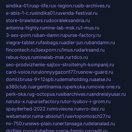
sindika-01.ru
sp-life.ru
x-legion.ru
sib-archives.ru
e-abis-1-c.ru
sindika01.ru
venda-festival.ru
store-brawlstars.ru
dooraleksandria.ru
antenna-highly.ru
mine-lab-msk.ru
1-mus.ru
3-sex-porn.ru
ban-damn.ru
purse-factory.ru
viagra-tablet.ru
fasbags.ru
adler-jun.ru
bandamn.ru
fincontech.ru
3sexporn.ru
1mus.ru
darksand.ru
rebus-toys.ru
minelab-msk.ru
rtdco.ru
seo-prodvizhenie-sajtov-stroitelnyh-kompanij.ru
card-voice.ru
rulonnyygazon177.ru
snow-guard.ru
domizbrusa-9x12spb.ru
demaholding.ru
aalse.ru
a380club.ru
argentinamia.ru
perkoka.ru
movie-one.ru
perk-oka.ru
g-octopus.ru
sibarchives.ru
andreislyusar.ru
naruto-x.ru
pursefactory.ru
tor-lyubov-i-grom.ru
spayderhed-2022.ru
movieone.ru
evro-dez.ru
webamator.ru
ma-absolut1.ru
avtopomosch27.ru
nv-750.ru
news-plain.ru
nertansaga.ru
delanalad.ru
dizfiles.ru
youtubefree.ru
aria-family.ru
roadli.ru