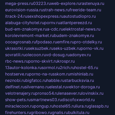
mega-press.ru
03223.ru
web-explore.ru
rastenuya.ru
eurovision-russia.ru
strah-news.ru
freeride-team.ru
itrack-24.ru
sexshopexpress.ru
autostudiopro.ru
alabuga-cityhotel.ru
pornv.ru
atlantpereezd.ru
bud-em-znakomye.ru
a-cdc.ru
elektrostal-news.ru
korolevremont-market.ru
budem-znakomye.ru
oooagrosnab.ru
fpodaso.ru
emfire.ru
pro-otdelky.ru
ukrasotki.ru
seksuzbek.ru
seks-uzbek.ru
porno-vk.ru
sovratili.ru
olecoon.ru
vd-dosug.ru
adonyev.ru
rbc-news.ru
porno-skvirt.ru
krospr.ru
13autor-kolonka.ru
sormol.ru
2rich.ru
hostel-65.ru
hostserve.ru
porno-na-russkom.ru
mishinlab.ru
neznobi.ru
bigfatcc.ru
habble.ru
starbucksvia.ru
delfinet.ru
silvernano.ru
elestal.ru
vektor-doroga.ru
velotrenajery.ru
pronso54.ru
lenasever.ru
lovinskix.ru
show-pets.ru
smartnews03.ru
discofoxworld.ru
miraclecoon.ru
pongup.ru
hostel65.ru
liura.ru
glasspb.ru
firehunters.ru
gribowo.ru
gnalis.ru
bulkitula.ru