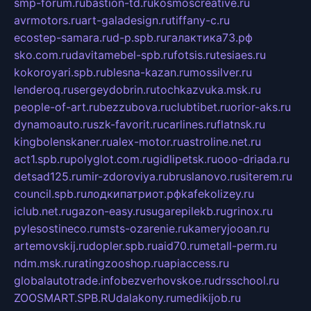
smp-forum.ru
bastion-td.ru
kosmoscreative.ru
avrmotors.ru
art-galadesign.ru
tiffany-c.ru
ecostep-samara.ru
d-p.spb.ru
галактика73.рф
sko.com.ru
davitamebel-spb.ru
fotsis.ru
tesiaes.ru
kokoroyari.spb.ru
blesna-kazan.ru
mossilver.ru
lenderoq.ru
sergeydobrin.ru
tochkazvuka.msk.ru
people-of-art.ru
bezzubova.ru
clubtibet.ru
orior-aks.ru
dynamoauto.ru
szk-favorit.ru
carlines.ru
flatnsk.ru
kingbolenskaner.ru
alex-motor.ru
astroline.net.ru
act1.spb.ru
polyglot.com.ru
gidlipetsk.ru
ooo-driada.ru
detsad125.ru
mir-zdoroviya.ru
bruslanovo.ru
siterem.ru
council.spb.ru
лодкипатриот.рф
kafekolizey.ru
iclub.net.ru
gazon-easy.ru
sugarepilekb.ru
grinox.ru
pylesostineco.ru
msts-ozarenie.ru
kameryjooan.ru
artemovskij.ru
dopler.spb.ru
aid70.ru
metall-perm.ru
ndm.msk.ru
ratingzooshop.ru
apiaccess.ru
globalautotrade.info
bezverhovskoe.ru
drsschool.ru
ZOOSMART.SPB.RU
dalakony.ru
medikijob.ru