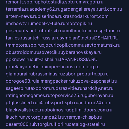
remontt.spb.ru
photostudia.spb.ru
myragon.ru
terramia.ru
academy62.ru
gardengallereya.ru
rti.com.ru
artem-news.ru
biserinca.ru
krasnodarkurort.com
imshowtv.ru
mebel-v-tule.ru
mobtopik.ru
pcsecurity.net.ru
tool-sib.ru
multimetrunit.ru
sp-tour.ru
fan-cs.ru
santeh-russia.ru
symbian9.net.ru
DSHAIR.RU
tmmotors.spb.ru
xjocuricopii.com
musavtomat.msk.ru
obustrojdom.ru
sovetcik.ru
ybaranovskaya.ru
ppknews.ru
cult-alshei.ru
JAPANRUSSIA.RU
proekciyamebel.ru
imper-finans.ru
rim.org.ru
glamourai.ru
brassminus.ru
zabor-pro.ru
ftn.pp.ru
dorogoe58.ru
laimengpacker.ru
kuzova-zapchasti.ru
sageerp.ru
taxodrom.ru
dsrazvitie.ru
hardcity.net.ru
ratinghomegames.ru
topservice25.ru
gubernyan.ru
gtglasslined.ru
ii4.ru
tssport.spb.ru
andorra24.com
blackwallstreet.ru
oboimos.ru
optim-doors.com.ru
ikuch.ru
nycr.org.ru
npa21.ru
vremya-ch.spb.ru
desert000.ru
ivtorgi.ru
ifiori.ru
catalog-statei.ru