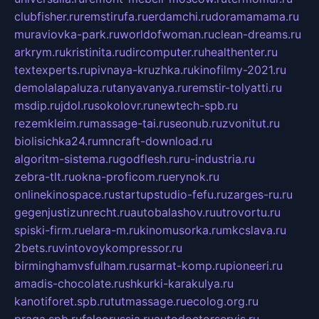
clubfisher.ru
remstirufa.ru
erdamchi.ru
doramamama.ru
muraviovka-park.ru
worldofwoman.ru
clean-dreams.ru
arkrym.ru
kristinita.ru
dircomputer.ru
healthenter.ru
textexperts.ru
pivnaya-kruzhka.ru
kinofilmy-2021.ru
demolalapaluza.ru
tanyavanya.ru
remstir-tolyatti.ru
msdip.ru
jdol.ru
sokolovr.ru
newtech-spb.ru
rezemkleim.ru
massage-tai.ru
seonub.ru
zvonitut.ru
biolisichka24.ru
mncraft-download.ru
algoritm-sistema.ru
godflesh.ru
ru-industria.ru
zebra-tlt.ru
okna-proficom.ru
erynok.ru
onlinekinospace.ru
startupstudio-fefu.ru
zarges-ru.ru
gegenjustizunrecht.ru
autobalashov.ru
utrovortu.ru
spiski-firm.ru
elara-m.ru
kinomusorka.ru
mkcslava.ru
2bets.ru
vintovoykompressor.ru
birminghamvsfulham.ru
sarmat-komp.ru
pioneeri.ru
amadis-chocolate.ru
shkurki-karakulya.ru
kanotiforet.spb.ru
tutmassage.ru
ecolog.org.ru
praga.spb.ru
falcorussia.ru
autodoctorservis.ru