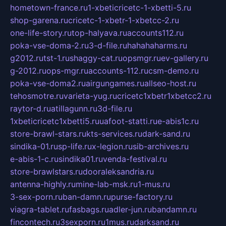
hometown-france.ru
1-xbeticricetc-1-xbetti-5.ru
shop-garena.ru
cricetc-1-xbetr-1-xbetcc-2.ru
one-life-story.ru
top-halyava.ru
accounts112.ru
poka-vse-doma-2.ru
3-d-file.ru
hahahaharms.ru
g2012.ru
tst-1.ru
shaggy-cat.ru
opsmgr.ru
ev-gallery.ru
g-2012.ru
ops-mgr.ru
accounts-112.ru
csm-demo.ru
poka-vse-doma2.ru
airgungames.ru
allseo-host.ru
tehosmotre.ru
varieta-yug.ru
cricetc1xbetr1xbetcc2.ru
raytor-d.ru
atillagunn.ru
3d-file.ru
1xbeticricetc1xbetti5.ru
uafoot-statti.ru
e-abis1c.ru
store-brawl-stars.ru
kts-services.ru
dark-sand.ru
sindika-01.ru
sp-life.ru
x-legion.ru
sib-archives.ru
e-abis-1-c.ru
sindika01.ru
venda-festival.ru
store-brawlstars.ru
dooraleksandria.ru
antenna-highly.ru
mine-lab-msk.ru
1-mus.ru
3-sex-porn.ru
ban-damn.ru
purse-factory.ru
viagra-tablet.ru
fasbags.ru
adler-jun.ru
bandamn.ru
fincontech.ru
3sexporn.ru
1mus.ru
darksand.ru