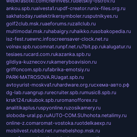
webkrasotki.com
cherinvest.ru
detskiy-ostrov.ru
ankou.spb.ru
alvesta1.ru
pdf-creator.ru
nix-files.org.ru
sakhatoday.ru
elektrikersymboler.ru
sputnikyes.ru
golf2club.msk.ru
aeforums.ru
zallclub.ru
multimodal.msk.ru
habaigry.ru
haikko.ru
sobakopedia.ru
isz-fest.ru
ewnc.info
screensaver-clock.net.ru
volnav.spb.ru
comnat.ru
npf.net.ru
7bit.pp.ru
kalugatur.ru
tesiaes.ru
card.com.ru
kazanka.spb.ru
gildiya-kuznecov.ru
kameryboavision.ru
griffoncom.spb.ru
fabrika-emotsiy.ru
PARK-MATROSOVA.RU
agat.spb.ru
avtoyurist-moskva1.ru
hardware.org.ru
схема-авто.рф
dg-lab.ru
angrup.ru
recruiter.spb.ru
music8.spb.ru
krsk124.ru
kubok.spb.ru
romanofforex.ru
analitikaplus.ru
spyonline.ru
zosikamery.ru
sloboda-ural.pp.ru
AUTO-COM.SU
hohota.net
alimy.ru
online-z.com
aromat-vostoka.ru
otdelkaexp.ru
mobilvest.ru
bbd.net.ru
mebelshop.msk.ru