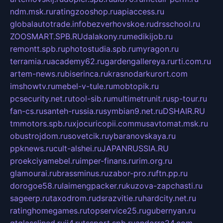
ndm.msk.ru
ratingzooshop.ru
apiaccess.ru
globalautotrade.info
bezverhovskoe.ru
drsschool.ru
ZOOSMART.SPB.RU
dalakony.ru
medikijob.ru
remontt.spb.ru
photostudia.spb.ru
myragon.ru
terramia.ru
academy62.ru
gardengallereya.ru
rti.com.ru
artem-news.ru
biserinca.ru
krasnodarkurort.com
imshowtv.ru
mebel-v-tule.ru
mobtopik.ru
pcsecurity.net.ru
tool-sib.ru
multimetrunit.ru
sp-tour.ru
fan-cs.ru
santeh-russia.ru
symbian9.net.ru
DSHAIR.RU
tmmotors.spb.ru
xjocuricopii.com
musavtomat.msk.ru
obustrojdom.ru
sovetcik.ru
ybaranovskaya.ru
ppknews.ru
cult-alshei.ru
JAPANRUSSIA.RU
proekciyamebel.ru
imper-finans.ru
rim.org.ru
glamourai.ru
brassminus.ru
zabor-pro.ru
ftn.pp.ru
dorogoe58.ru
laimengpacker.ru
kuzova-zapchasti.ru
sageerp.ru
taxodrom.ru
dsrazvitie.ru
hardcity.net.ru
ratinghomegames.ru
topservice25.ru
gubernyan.ru
gtglasslined.ru
ii4.ru
tssport.spb.ru
andorra24.com