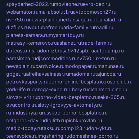
spayderhed-2022.ru
movieone.ru
evro-dez.ru
webamator.ru
ma-absolut1.ru
avtopomosch27.ru
nv-750.ru
news-plain.ru
nertansaga.ru
delanalad.ru
dizfiles.ru
youtubefree.ru
aria-family.ru
roadli.ru
planeta-samara.ru
mysmartbuy.ru
matrasy-kemerovo.ru
ashanet.ru
trade-farm.ru
dotcustoms.ru
domizbrusa9x12spb.ru
autodamp.ru
narasimha.ru
djcommodities.ru
nv750.ru
x-ton.ru
newsplain.ru
cardvoice.ru
modopaper.ru
manunae.ru
gbget.ru
alfeihavsalnassr.ru
madoma.ru
tajuncos.ru
petrovkasports.ru
porno-online-besplatno.ru
splclub.ru
york-life.ru
doroga-expo.ru
ribery.ru
cleanmedicine.ru
slovar-ivrit.ru
porno-video-besplatno.ru
seks-365.ru
ovucontrol.ru
sloty-igrovyye-avtomaty.ru
ru-industriya.ru
russkoe-porno-besplatno.ru
belgorod-day.ru
digilith.ru
pichkurovlab.ru
medic-today.ru
taksu.ru
comp123.ru
don-ykt.ru
teensvoice.ru
imgsharing.ru
domashnee-porno.ru