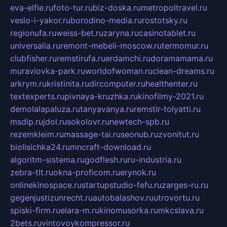
eva-elfie.ru
foto-tur.ru
biz-doska.ru
metropoltravel.ru
veslo-i-yakor.ru
borodino-media.ru
rostotsky.ru
regionufa.ru
weiss-bet.ru
zaryna.ru
casinotablet.ru
universalia.ru
remont-mebeli-moscow.ru
termomur.ru
clubfisher.ru
remstirufa.ru
erdamchi.ru
doramamama.ru
muraviovka-park.ru
worldofwoman.ru
clean-dreams.ru
arkrym.ru
kristinita.ru
dircomputer.ru
healthenter.ru
textexperts.ru
pivnaya-kruzhka.ru
kinofilmy-2021.ru
demolalapaluza.ru
tanyavanya.ru
remstir-tolyatti.ru
msdip.ru
jdol.ru
sokolovr.ru
newtech-spb.ru
rezemkleim.ru
massage-tai.ru
seonub.ru
zvonitut.ru
biolisichka24.ru
mncraft-download.ru
algoritm-sistema.ru
godflesh.ru
ru-industria.ru
zebra-tlt.ru
okna-proficom.ru
erynok.ru
onlinekinospace.ru
startupstudio-fefu.ru
zarges-ru.ru
gegenjustizunrecht.ru
autobalashov.ru
utrovortu.ru
spiski-firm.ru
elara-m.ru
kinomusorka.ru
mkcslava.ru
2bets.ru
vintovoykompressor.ru