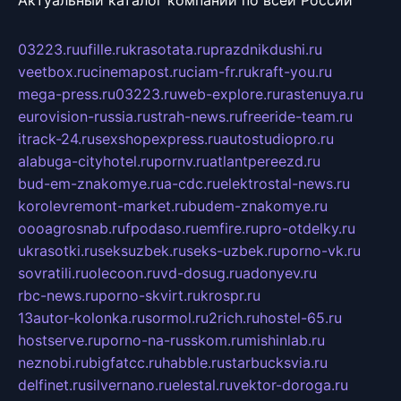
03223.ru
ufille.ru
krasotata.ru
prazdnikdushi.ru
veetbox.ru
cinemapost.ru
ciam-fr.ru
kraft-you.ru
mega-press.ru
03223.ru
web-explore.ru
rastenuya.ru
eurovision-russia.ru
strah-news.ru
freeride-team.ru
itrack-24.ru
sexshopexpress.ru
autostudiopro.ru
alabuga-cityhotel.ru
pornv.ru
atlantpereezd.ru
bud-em-znakomye.ru
a-cdc.ru
elektrostal-news.ru
korolevremont-market.ru
budem-znakomye.ru
oooagrosnab.ru
fpodaso.ru
emfire.ru
pro-otdelky.ru
ukrasotki.ru
seksuzbek.ru
seks-uzbek.ru
porno-vk.ru
sovratili.ru
olecoon.ru
vd-dosug.ru
adonyev.ru
rbc-news.ru
porno-skvirt.ru
krospr.ru
13autor-kolonka.ru
sormol.ru
2rich.ru
hostel-65.ru
hostserve.ru
porno-na-russkom.ru
mishinlab.ru
neznobi.ru
bigfatcc.ru
habble.ru
starbucksvia.ru
delfinet.ru
silvernano.ru
elestal.ru
vektor-doroga.ru