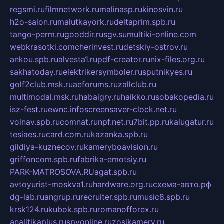
regsmi.ru
filmnetwork.ru
malinasp.ru
kinosvin.ru
h2o-salon.ru
malutkayork.ru
deltaprim.spb.ru
tango-perm.ru
gooddir.ru
sgv.su
multiki-online.com
webkrasotki.com
cherinvest.ru
detskiy-ostrov.ru
ankou.spb.ru
alvesta1.ru
pdf-creator.ru
nix-files.org.ru
sakhatoday.ru
elektrikersymboler.ru
sputnikyes.ru
golf2club.msk.ru
aeforums.ru
zallclub.ru
multimodal.msk.ru
habaigry.ru
haikko.ru
sobakopedia.ru
isz-fest.ru
ewnc.info
screensaver-clock.net.ru
volnav.spb.ru
comnat.ru
npf.net.ru
7bit.pp.ru
kalugatur.ru
tesiaes.ru
card.com.ru
kazanka.spb.ru
gildiya-kuznecov.ru
kameryboavision.ru
griffoncom.spb.ru
fabrika-emotsiy.ru
PARK-MATROSOVA.RU
agat.spb.ru
avtoyurist-moskva1.ru
hardware.org.ru
схема-авто.рф
dg-lab.ru
angrup.ru
recruiter.spb.ru
music8.spb.ru
krsk124.ru
kubok.spb.ru
romanofforex.ru
analitikaplus.ru
spyonline.ru
zosikamery.ru