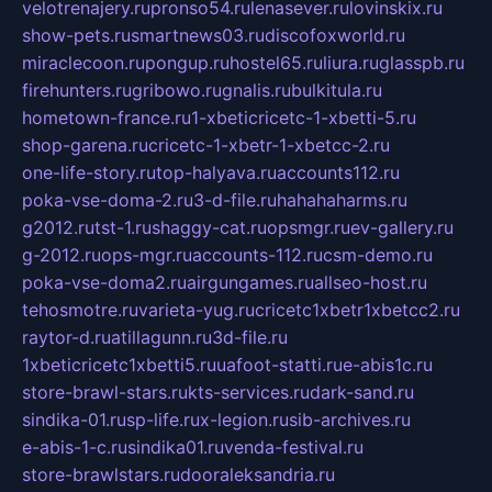
velotrenajery.ru
pronso54.ru
lenasever.ru
lovinskix.ru
show-pets.ru
smartnews03.ru
discofoxworld.ru
miraclecoon.ru
pongup.ru
hostel65.ru
liura.ru
glasspb.ru
firehunters.ru
gribowo.ru
gnalis.ru
bulkitula.ru
hometown-france.ru
1-xbeticricetc-1-xbetti-5.ru
shop-garena.ru
cricetc-1-xbetr-1-xbetcc-2.ru
one-life-story.ru
top-halyava.ru
accounts112.ru
poka-vse-doma-2.ru
3-d-file.ru
hahahaharms.ru
g2012.ru
tst-1.ru
shaggy-cat.ru
opsmgr.ru
ev-gallery.ru
g-2012.ru
ops-mgr.ru
accounts-112.ru
csm-demo.ru
poka-vse-doma2.ru
airgungames.ru
allseo-host.ru
tehosmotre.ru
varieta-yug.ru
cricetc1xbetr1xbetcc2.ru
raytor-d.ru
atillagunn.ru
3d-file.ru
1xbeticricetc1xbetti5.ru
uafoot-statti.ru
e-abis1c.ru
store-brawl-stars.ru
kts-services.ru
dark-sand.ru
sindika-01.ru
sp-life.ru
x-legion.ru
sib-archives.ru
e-abis-1-c.ru
sindika01.ru
venda-festival.ru
store-brawlstars.ru
dooraleksandria.ru