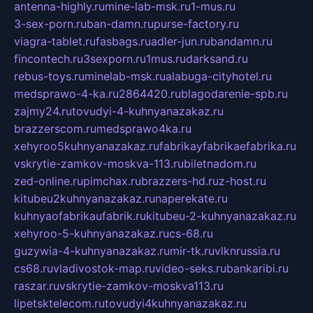
antenna-highly.ru
mine-lab-msk.ru
1-mus.ru
3-sex-porn.ru
ban-damn.ru
purse-factory.ru
viagra-tablet.ru
fasbags.ru
adler-jun.ru
bandamn.ru
fincontech.ru
3sexporn.ru
1mus.ru
darksand.ru
rebus-toys.ru
minelab-msk.ru
alabuga-cityhotel.ru
medsprawo-4-ka.ru
2864420.ru
blagodarenie-spb.ru
zajmy24.ru
tovudyi-4-kuhnyanazakaz.ru
brazzerscom.ru
medsprawo4ka.ru
xehyroo5kuhnyanazakaz.ru
fabrikayfabrikaefabrika.ru
vskrytie-zamkov-moskva-113.ru
biletnadom.ru
zed-online.ru
pimchax.ru
brazzers-hd.ru
z-host.ru
kitubeu2kuhnyanazakaz.ru
naperekate.ru
kuhnyaofabrikaufabrik.ru
kitubeu-2-kuhnyanazakaz.ru
xehyroo-5-kuhnyanazakaz.ru
cs-68.ru
guzywia-4-kuhnyanazakaz.ru
mir-tk.ru
vlknrussia.ru
cs68.ru
vladivostok-map.ru
video-seks.ru
bankaribi.ru
raszar.ru
vskrytie-zamkov-moskva113.ru
lipetsktelecom.ru
tovudyi4kuhnyanazakaz.ru