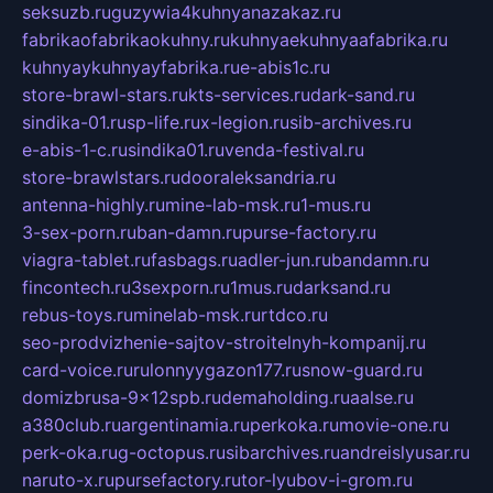
seksuzb.ru
guzywia4kuhnyanazakaz.ru
fabrikaofabrikaokuhny.ru
kuhnyaekuhnyaafabrika.ru
kuhnyaykuhnyayfabrika.ru
e-abis1c.ru
store-brawl-stars.ru
kts-services.ru
dark-sand.ru
sindika-01.ru
sp-life.ru
x-legion.ru
sib-archives.ru
e-abis-1-c.ru
sindika01.ru
venda-festival.ru
store-brawlstars.ru
dooraleksandria.ru
antenna-highly.ru
mine-lab-msk.ru
1-mus.ru
3-sex-porn.ru
ban-damn.ru
purse-factory.ru
viagra-tablet.ru
fasbags.ru
adler-jun.ru
bandamn.ru
fincontech.ru
3sexporn.ru
1mus.ru
darksand.ru
rebus-toys.ru
minelab-msk.ru
rtdco.ru
seo-prodvizhenie-sajtov-stroitelnyh-kompanij.ru
card-voice.ru
rulonnyygazon177.ru
snow-guard.ru
domizbrusa-9x12spb.ru
demaholding.ru
aalse.ru
a380club.ru
argentinamia.ru
perkoka.ru
movie-one.ru
perk-oka.ru
g-octopus.ru
sibarchives.ru
andreislyusar.ru
naruto-x.ru
pursefactory.ru
tor-lyubov-i-grom.ru