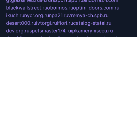
blackwallstreet.ru
oboimos.ru
optim-doors.com.ru
ikuch.ru
nycr.org.ru
npa21.ru
vremya-ch.spb.ru
desert000.ru
ivtorgi.ru
ifiori.ru
catalog-statei.ru
dcv.org.ru
spetsmaster174.ru
ipkameryhiseeu.ru
dum26.ru
ruspol.spb.ru
fr-opendp.ru
kam-solnyshko.ru
cheyenne-arapaho.ru
sevzapmetal.spb.ru
ted-lapidus.spb.ru
parasite-eliminator.ru
sigma-complete.ru
modernworld.ru
dama-moda.ru
eholot-group.ru
sk-nvkz.ru
DRONGOLD.RU
democratia2.ru
i-farmer.ru
mass-sport.org
jablonex.spb.ru
bookmess.ru
linkword.ru
refineua.com.ru
cs-spec.net.ru
altay-mebel.ru
DNK-THEATRE.RU
mechaniks.spb.ru
ipcamtechage.ru
skosta.ru
a-sun.ru
stroy-ldsp.ru
snowlands.org.ru
childrensshoes.ru
mrlizzy.ru
mebelsofiakrd.ru
bulizhenko.ru
rumantick.net.ru
mtszerno.ru
daily-fishing.ru
glushiteli-v-spb.ru
megasat.org.ru