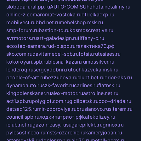
sloboda-ural.pp.ru
AUTO-COM.SU
hohota.net
alimy.ru
online-z.com
aromat-vostoka.ru
otdelkaexp.ru
mobilvest.ru
bbd.net.ru
mebelshop.msk.ru
smp-forum.ru
bastion-td.ru
kosmoscreative.ru
avrmotors.ru
art-galadesign.ru
tiffany-c.ru
ecostep-samara.ru
d-p.spb.ru
галактика73.рф
sko.com.ru
davitamebel-spb.ru
fotsis.ru
tesiaes.ru
kokoroyari.spb.ru
blesna-kazan.ru
mossilver.ru
lenderoq.ru
sergeydobrin.ru
tochkazvuka.msk.ru
people-of-art.ru
bezzubova.ru
clubtibet.ru
orior-aks.ru
dynamoauto.ru
szk-favorit.ru
carlines.ru
flatnsk.ru
kingbolenskaner.ru
alex-motor.ru
astroline.net.ru
act1.spb.ru
polyglot.com.ru
gidlipetsk.ru
ooo-driada.ru
detsad125.ru
mir-zdoroviya.ru
bruslanovo.ru
siterem.ru
council.spb.ru
лодкипатриот.рф
kafekolizey.ru
iclub.net.ru
gazon-easy.ru
sugarepilekb.ru
grinox.ru
pylesostineco.ru
msts-ozarenie.ru
kameryjooan.ru
artemovskij.ru
dopler.spb.ru
aid70.ru
metall-perm.ru