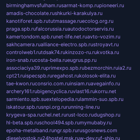
birminghamvsfulham.ru
sarmat-komp.ru
pioneeri.ru
amadis-chocolate.ru
shkurki-karakulya.ru
kanotiforet.spb.ru
tutmassage.ru
ecolog.org.ru
praga.spb.ru
falcorussia.ru
autodoctorservis.ru
kamertondom.spb.ru
net-life.net.ru
avto-vozim.ru
sakhcamera.ru
alliance-electro.spb.ru
stroyavt.ru
controlweb1.ru
tdsak74.ru
kinzozo-ru.ru
kvotka.ru
iron-snab.ru
costa-bella.ru
eugrus.pp.ru
associaciya39.ru
primexpo.spb.ru
bezmorchin.ru
ia2.ru
cpt21.ru
ispecspb.ru
regahost.ru
kolosok-elita.ru
tae-kwon.ru
consrio.com.ru
insiam.ru
avegainfo.ru
archery161.ru
bigencyclica.ru
vlast16.ru
korru.net
sarmiento.spb.su
extelopedia.ru
lammin-suo.spb.ru
iskatour.spb.ru
snpi.org.ru
running-line.ru
krygeva-spa.ru
chel.net.ru
rust-loco.ru
dugshop.ru
hl-beta.spb.ru
school494.spb.ru
mymubaby.ru
epoha-metalband.ru
ngr.spb.ru
rusgosnews.com
dieselvostok.ru
24hostel.msk.ru
w-dev.ru
f-ship.ru