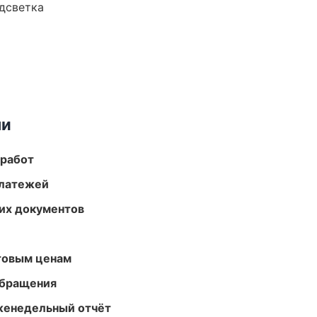
одсветка
ми
 работ
платежей
их документов
птовым ценам
обращения
женедельный отчёт