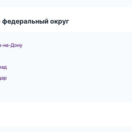
 федеральный округ
в-на-Дону
рад
дар