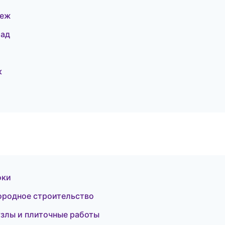
неж
рад
к
оки
ородное строительство
узлы и плиточные работы