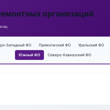
ремонтных организаций
асад
ро-Западный ФО
Приволжский ФО
Уральский ФО
Южный ФО
Северо-Кавказский ФО