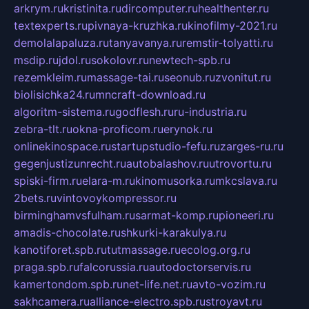
arkrym.ru
kristinita.ru
dircomputer.ru
healthenter.ru
textexperts.ru
pivnaya-kruzhka.ru
kinofilmy-2021.ru
demolalapaluza.ru
tanyavanya.ru
remstir-tolyatti.ru
msdip.ru
jdol.ru
sokolovr.ru
newtech-spb.ru
rezemkleim.ru
massage-tai.ru
seonub.ru
zvonitut.ru
biolisichka24.ru
mncraft-download.ru
algoritm-sistema.ru
godflesh.ru
ru-industria.ru
zebra-tlt.ru
okna-proficom.ru
erynok.ru
onlinekinospace.ru
startupstudio-fefu.ru
zarges-ru.ru
gegenjustizunrecht.ru
autobalashov.ru
utrovortu.ru
spiski-firm.ru
elara-m.ru
kinomusorka.ru
mkcslava.ru
2bets.ru
vintovoykompressor.ru
birminghamvsfulham.ru
sarmat-komp.ru
pioneeri.ru
amadis-chocolate.ru
shkurki-karakulya.ru
kanotiforet.spb.ru
tutmassage.ru
ecolog.org.ru
praga.spb.ru
falcorussia.ru
autodoctorservis.ru
kamertondom.spb.ru
net-life.net.ru
avto-vozim.ru
sakhcamera.ru
alliance-electro.spb.ru
stroyavt.ru