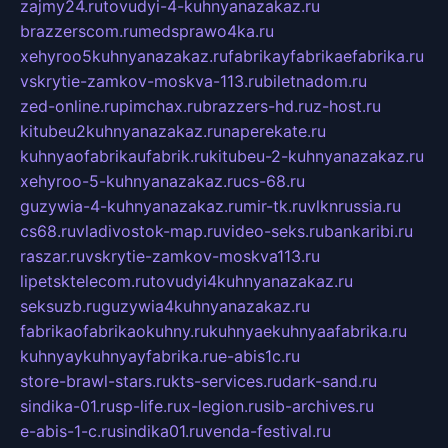
zajmy24.ru
tovudyi-4-kuhnyanazakaz.ru
brazzerscom.ru
medsprawo4ka.ru
xehyroo5kuhnyanazakaz.ru
fabrikayfabrikaefabrika.ru
vskrytie-zamkov-moskva-113.ru
biletnadom.ru
zed-online.ru
pimchax.ru
brazzers-hd.ru
z-host.ru
kitubeu2kuhnyanazakaz.ru
naperekate.ru
kuhnyaofabrikaufabrik.ru
kitubeu-2-kuhnyanazakaz.ru
xehyroo-5-kuhnyanazakaz.ru
cs-68.ru
guzywia-4-kuhnyanazakaz.ru
mir-tk.ru
vlknrussia.ru
cs68.ru
vladivostok-map.ru
video-seks.ru
bankaribi.ru
raszar.ru
vskrytie-zamkov-moskva113.ru
lipetsktelecom.ru
tovudyi4kuhnyanazakaz.ru
seksuzb.ru
guzywia4kuhnyanazakaz.ru
fabrikaofabrikaokuhny.ru
kuhnyaekuhnyaafabrika.ru
kuhnyaykuhnyayfabrika.ru
e-abis1c.ru
store-brawl-stars.ru
kts-services.ru
dark-sand.ru
sindika-01.ru
sp-life.ru
x-legion.ru
sib-archives.ru
e-abis-1-c.ru
sindika01.ru
venda-festival.ru