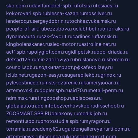
sko.com.ru
davitamebel-spb.ru
fotsis.ru
tesiaes.ru
kokoroyari.spb.ru
blesna-kazan.ru
mossilver.ru
lenderoq.ru
sergeydobrin.ru
tochkazvuka.msk.ru
people-of-art.ru
bezzubova.ru
clubtibet.ru
orior-aks.ru
dynamoauto.ru
szk-favorit.ru
carlines.ru
flatnsk.ru
kingbolenskaner.ru
alex-motor.ru
astroline.net.ru
act1.spb.ru
polyglot.com.ru
gidlipetsk.ru
ooo-driada.ru
detsad125.ru
mir-zdoroviya.ru
bruslanovo.ru
siterem.ru
council.spb.ru
лодкипатриот.рф
kafekolizey.ru
iclub.net.ru
gazon-easy.ru
sugarepilekb.ru
grinox.ru
pylesostineco.ru
msts-ozarenie.ru
kameryjooan.ru
artemovskij.ru
dopler.spb.ru
aid70.ru
metall-perm.ru
ndm.msk.ru
ratingzooshop.ru
apiaccess.ru
globalautotrade.info
bezverhovskoe.ru
drsschool.ru
ZOOSMART.SPB.RU
dalakony.ru
medikijob.ru
remontt.spb.ru
photostudia.spb.ru
myragon.ru
terramia.ru
academy62.ru
gardengallereya.ru
rti.com.ru
artem-news.ru
biserinca.ru
krasnodarkurort.com