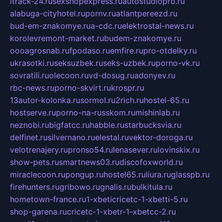
itrack-24.ru
sexshopexpress.ru
autostudiopro.ru
alabuga-cityhotel.ru
pornv.ru
atlantpereezd.ru
bud-em-znakomye.ru
a-cdc.ru
elektrostal-news.ru
korolevremont-market.ru
budem-znakomye.ru
oooagrosnab.ru
fpodaso.ru
emfire.ru
pro-otdelky.ru
ukrasotki.ru
seksuzbek.ru
seks-uzbek.ru
porno-vk.ru
sovratili.ru
olecoon.ru
vd-dosug.ru
adonyev.ru
rbc-news.ru
porno-skvirt.ru
krospr.ru
13autor-kolonka.ru
sormol.ru
2rich.ru
hostel-65.ru
hostserve.ru
porno-na-russkom.ru
mishinlab.ru
neznobi.ru
bigfatcc.ru
habble.ru
starbucksvia.ru
delfinet.ru
silvernano.ru
elestal.ru
vektor-doroga.ru
velotrenajery.ru
pronso54.ru
lenasever.ru
lovinskix.ru
show-pets.ru
smartnews03.ru
discofoxworld.ru
miraclecoon.ru
pongup.ru
hostel65.ru
liura.ru
glasspb.ru
firehunters.ru
gribowo.ru
gnalis.ru
bulkitula.ru
hometown-france.ru
1-xbeticricetc-1-xbetti-5.ru
shop-garena.ru
cricetc-1-xbetr-1-xbetcc-2.ru