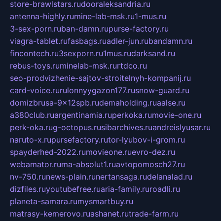
store-brawlstars.ru
dooraleksandria.ru
antenna-highly.ru
mine-lab-msk.ru
1-mus.ru
3-sex-porn.ru
ban-damn.ru
purse-factory.ru
viagra-tablet.ru
fasbags.ru
adler-jun.ru
bandamn.ru
fincontech.ru
3sexporn.ru
1mus.ru
darksand.ru
rebus-toys.ru
minelab-msk.ru
rtdco.ru
seo-prodvizhenie-sajtov-stroitelnyh-kompanij.ru
card-voice.ru
rulonnyygazon177.ru
snow-guard.ru
domizbrusa-9x12spb.ru
demaholding.ru
aalse.ru
a380club.ru
argentinamia.ru
perkoka.ru
movie-one.ru
perk-oka.ru
g-octopus.ru
sibarchives.ru
andreislyusar.ru
naruto-x.ru
pursefactory.ru
tor-lyubov-i-grom.ru
spayderhed-2022.ru
movieone.ru
evro-dez.ru
webamator.ru
ma-absolut1.ru
avtopomosch27.ru
nv-750.ru
news-plain.ru
nertansaga.ru
delanalad.ru
dizfiles.ru
youtubefree.ru
aria-family.ru
roadli.ru
planeta-samara.ru
mysmartbuy.ru
matrasy-kemerovo.ru
ashanet.ru
trade-farm.ru