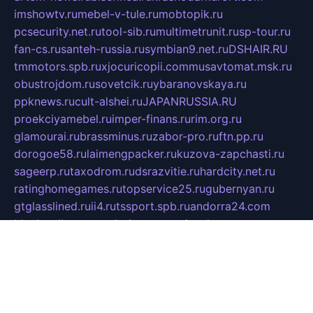
imshowtv.ru
mebel-v-tule.ru
mobtopik.ru
pcsecurity.net.ru
tool-sib.ru
multimetrunit.ru
sp-tour.ru
fan-cs.ru
santeh-russia.ru
symbian9.net.ru
DSHAIR.RU
tmmotors.spb.ru
xjocuricopii.com
musavtomat.msk.ru
obustrojdom.ru
sovetcik.ru
ybaranovskaya.ru
ppknews.ru
cult-alshei.ru
JAPANRUSSIA.RU
proekciyamebel.ru
imper-finans.ru
rim.org.ru
glamourai.ru
brassminus.ru
zabor-pro.ru
ftn.pp.ru
dorogoe58.ru
laimengpacker.ru
kuzova-zapchasti.ru
sageerp.ru
taxodrom.ru
dsrazvitie.ru
hardcity.net.ru
ratinghomegames.ru
topservice25.ru
gubernyan.ru
gtglasslined.ru
ii4.ru
tssport.spb.ru
andorra24.com
blackwallstreet.ru
oboimos.ru
optim-doors.com.ru
ikuch.ru
nycr.org.ru
npa21.ru
vremya-ch.spb.ru
desert000.ru
ivtorgi.ru
ifiori.ru
catalog-statei.ru
dcv.org.ru
spetsmaster174.ru
ipkameryhiseeu.ru
dum26.ru
ruspol.spb.ru
fr-opendp.ru
kam-solnyshko.ru
cheyenne-arapaho.ru
sevzapmetal.spb.ru