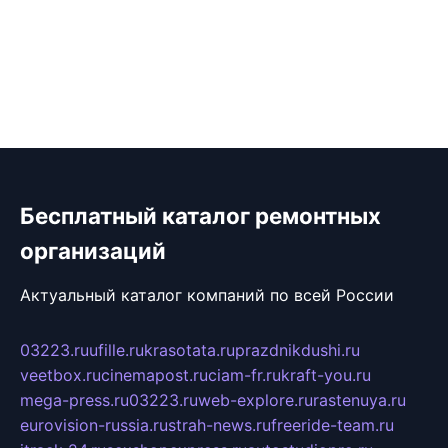
Бесплатный каталог ремонтных
организаций
Актуальный каталог компаний по всей России
03223.ru
ufille.ru
krasotata.ru
prazdnikdushi.ru
veetbox.ru
cinemapost.ru
ciam-fr.ru
kraft-you.ru
mega-press.ru
03223.ru
web-explore.ru
rastenuya.ru
eurovision-russia.ru
strah-news.ru
freeride-team.ru