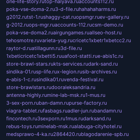
one-life-story.ru
top-halyava.ru
accounts112.ru
poka-vse-doma-2.ru
3-d-file.ru
hahahaharms.ru
g2012.ru
tst-1.ru
shaggy-cat.ru
opsmgr.ru
ev-gallery.ru
g-2012.ru
ops-mgr.ru
accounts-112.ru
csm-demo.ru
poka-vse-doma2.ru
airgungames.ru
allseo-host.ru
tehosmotre.ru
varieta-yug.ru
cricetc1xbetr1xbetcc2.ru
raytor-d.ru
atillagunn.ru
3d-file.ru
1xbeticricetc1xbetti5.ru
uafoot-statti.ru
e-abis1c.ru
store-brawl-stars.ru
kts-services.ru
dark-sand.ru
sindika-01.ru
sp-life.ru
x-legion.ru
sib-archives.ru
e-abis-1-c.ru
sindika01.ru
venda-festival.ru
store-brawlstars.ru
dooraleksandria.ru
antenna-highly.ru
mine-lab-msk.ru
1-mus.ru
3-sex-porn.ru
ban-damn.ru
purse-factory.ru
viagra-tablet.ru
fasbags.ru
adler-jun.ru
bandamn.ru
fincontech.ru
3sexporn.ru
1mus.ru
darksand.ru
rebus-toys.ru
minelab-msk.ru
alabuga-cityhotel.ru
medsprawo-4-ka.ru
2864420.ru
blagodarenie-spb.ru