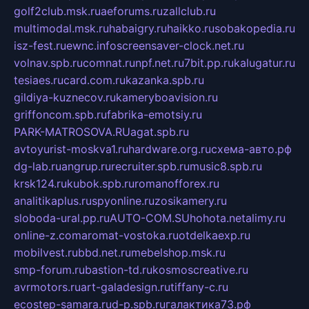
golf2club.msk.ru
aeforums.ru
zallclub.ru
multimodal.msk.ru
habaigry.ru
haikko.ru
sobakopedia.ru
isz-fest.ru
ewnc.info
screensaver-clock.net.ru
volnav.spb.ru
comnat.ru
npf.net.ru
7bit.pp.ru
kalugatur.ru
tesiaes.ru
card.com.ru
kazanka.spb.ru
gildiya-kuznecov.ru
kameryboavision.ru
griffoncom.spb.ru
fabrika-emotsiy.ru
PARK-MATROSOVA.RU
agat.spb.ru
avtoyurist-moskva1.ru
hardware.org.ru
схема-авто.рф
dg-lab.ru
angrup.ru
recruiter.spb.ru
music8.spb.ru
krsk124.ru
kubok.spb.ru
romanofforex.ru
analitikaplus.ru
spyonline.ru
zosikamery.ru
sloboda-ural.pp.ru
AUTO-COM.SU
hohota.net
alimy.ru
online-z.com
aromat-vostoka.ru
otdelkaexp.ru
mobilvest.ru
bbd.net.ru
mebelshop.msk.ru
smp-forum.ru
bastion-td.ru
kosmoscreative.ru
avrmotors.ru
art-galadesign.ru
tiffany-c.ru
ecostep-samara.ru
d-p.spb.ru
галактика73.рф