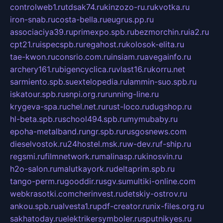
controlweb1.ru
tdsak74.ru
kinzozo-ru.ru
kvotka.ru
iron-snab.ru
costa-bella.ru
eugrus.pp.ru
associaciya39.ru
primexpo.spb.ru
bezmorchin.ru
ia2.ru
cpt21.ru
ispecspb.ru
regahost.ru
kolosok-elita.ru
tae-kwon.ru
consrio.com.ru
insiam.ru
avegainfo.ru
archery161.ru
bigencyclica.ru
vlast16.ru
korru.net
sarmiento.spb.su
extelopedia.ru
lammin-suo.spb.ru
iskatour.spb.ru
snpi.org.ru
running-line.ru
krygeva-spa.ru
chel.net.ru
rust-loco.ru
dugshop.ru
hl-beta.spb.ru
school494.spb.ru
mymubaby.ru
epoha-metalband.ru
ngr.spb.ru
rusgosnews.com
dieselvostok.ru
24hostel.msk.ru
w-dev.ru
f-ship.ru
regsmi.ru
filmnetwork.ru
malinasp.ru
kinosvin.ru
h2o-salon.ru
malutkayork.ru
deltaprim.spb.ru
tango-perm.ru
gooddir.ru
sgv.su
multiki-online.com
webkrasotki.com
cherinvest.ru
detskiy-ostrov.ru
ankou.spb.ru
alvesta1.ru
pdf-creator.ru
nix-files.org.ru
sakhatoday.ru
elektrikersymboler.ru
sputnikyes.ru