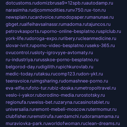
dotcustoms.ru
domizbrusa9x12spb.ru
autodamp.ru
narasimha.ru
djcommodities.ru
nv750.ru
x-ton.ru
newsplain.ru
cardvoice.ru
modopaper.ru
manunae.ru
gbget.ru
alfeihavsalnassr.ru
madoma.ru
tajuncos.ru
petrovkasports.ru
porno-online-besplatno.ru
splclub.ru
york-life.ru
doroga-expo.ru
ribery.ru
cleanmedicine.ru
slovar-ivrit.ru
porno-video-besplatno.ru
seks-365.ru
ovucontrol.ru
sloty-igrovyye-avtomaty.ru
ru-industriya.ru
russkoe-porno-besplatno.ru
belgorod-day.ru
digilith.ru
pichkurovlab.ru
medic-today.ru
taksu.ru
comp123.ru
don-ykt.ru
teensvoice.ru
imgsharing.ru
domashnee-porno.ru
eva-elfie.ru
foto-tur.ru
biz-doska.ru
metropoltravel.ru
veslo-i-yakor.ru
borodino-media.ru
rostotsky.ru
regionufa.ru
weiss-bet.ru
zaryna.ru
casinotablet.ru
universalia.ru
remont-mebeli-moscow.ru
termomur.ru
clubfisher.ru
remstirufa.ru
erdamchi.ru
doramamama.ru
muraviovka-park.ru
worldofwoman.ru
clean-dreams.ru