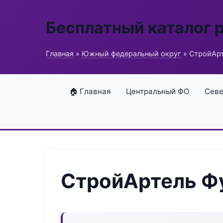
Бесплатный каталог 
Главная
»
Южный федеральный округ
» СтройАрт
🏠 Главная
Центральный ФО
Севе
СтройАртель Фу