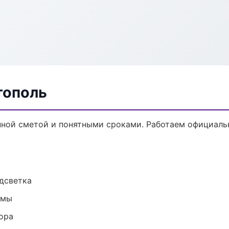
тополь
нной сметой и понятными сроками. Работаем официальн
одсветка
емы
ора