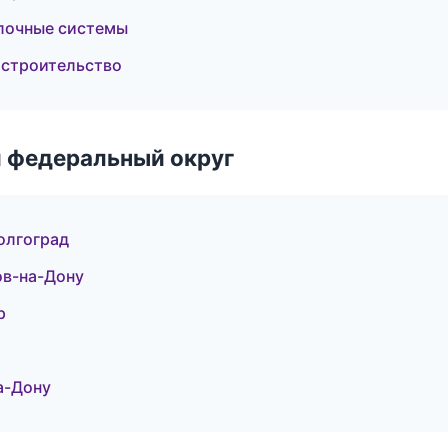
лочные системы
 строительство
 федеральный округ
олгоград
ов-на-Дону
р
а-Дону