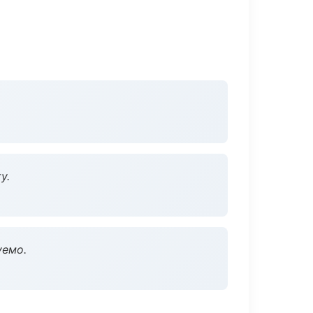
у.
уемо.