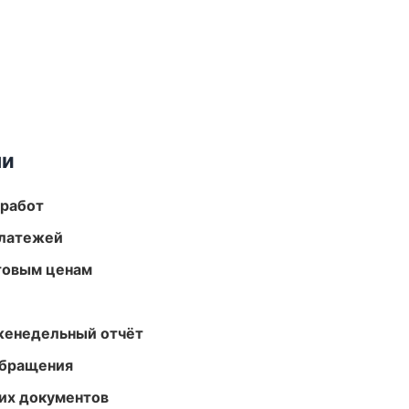
ми
 работ
платежей
птовым ценам
женедельный отчёт
обращения
их документов