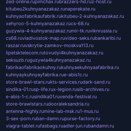
zed-online.ru
pimchax.ru
brazzers-hd.ru
z-host.ru
kitubeu2kuhnyanazakaz.ru
naperekate.ru
kuhnyaofabrikaufabrik.ru
kitubeu-2-kuhnyanazakaz.ru
xehyroo-5-kuhnyanazakaz.ru
cs-68.ru
guzywia-4-kuhnyanazakaz.ru
mir-tk.ru
vlknrussia.ru
cs68.ru
vladivostok-map.ru
video-seks.ru
bankaribi.ru
raszar.ru
vskrytie-zamkov-moskva113.ru
lipetsktelecom.ru
tovudyi4kuhnyanazakaz.ru
seksuzb.ru
guzywia4kuhnyanazakaz.ru
fabrikaofabrikaokuhny.ru
kuhnyaekuhnyaafabrika.ru
kuhnyaykuhnyayfabrika.ru
e-abis1c.ru
store-brawl-stars.ru
kts-services.ru
dark-sand.ru
sindika-01.ru
sp-life.ru
x-legion.ru
sib-archives.ru
e-abis-1-c.ru
sindika01.ru
venda-festival.ru
store-brawlstars.ru
dooraleksandria.ru
antenna-highly.ru
mine-lab-msk.ru
1-mus.ru
3-sex-porn.ru
ban-damn.ru
purse-factory.ru
viagra-tablet.ru
fasbags.ru
adler-jun.ru
bandamn.ru