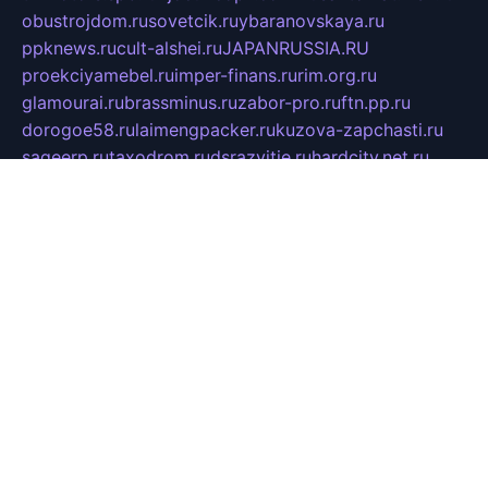
obustrojdom.ru
sovetcik.ru
ybaranovskaya.ru
ppknews.ru
cult-alshei.ru
JAPANRUSSIA.RU
proekciyamebel.ru
imper-finans.ru
rim.org.ru
glamourai.ru
brassminus.ru
zabor-pro.ru
ftn.pp.ru
dorogoe58.ru
laimengpacker.ru
kuzova-zapchasti.ru
sageerp.ru
taxodrom.ru
dsrazvitie.ru
hardcity.net.ru
ratinghomegames.ru
topservice25.ru
gubernyan.ru
gtglasslined.ru
ii4.ru
tssport.spb.ru
andorra24.com
blackwallstreet.ru
oboimos.ru
optim-doors.com.ru
ikuch.ru
nycr.org.ru
npa21.ru
vremya-ch.spb.ru
desert000.ru
ivtorgi.ru
ifiori.ru
catalog-statei.ru
dcv.org.ru
spetsmaster174.ru
ipkameryhiseeu.ru
dum26.ru
ruspol.spb.ru
fr-opendp.ru
kam-solnyshko.ru
cheyenne-arapaho.ru
sevzapmetal.spb.ru
ted-lapidus.spb.ru
parasite-eliminator.ru
sigma-complete.ru
modernworld.ru
dama-moda.ru
eholot-group.ru
sk-nvkz.ru
DRONGOLD.RU
democratia2.ru
i-farmer.ru
mass-sport.org