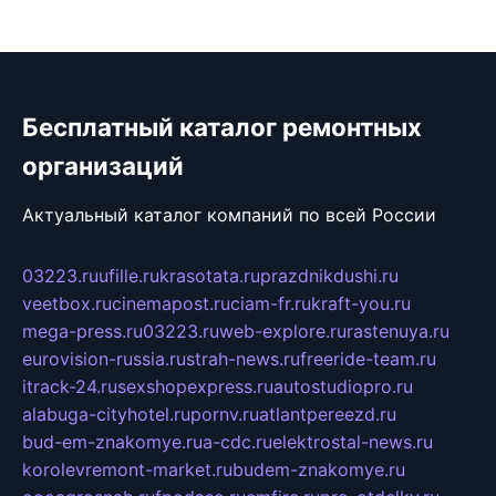
Бесплатный каталог ремонтных
организаций
Актуальный каталог компаний по всей России
03223.ru
ufille.ru
krasotata.ru
prazdnikdushi.ru
veetbox.ru
cinemapost.ru
ciam-fr.ru
kraft-you.ru
mega-press.ru
03223.ru
web-explore.ru
rastenuya.ru
eurovision-russia.ru
strah-news.ru
freeride-team.ru
itrack-24.ru
sexshopexpress.ru
autostudiopro.ru
alabuga-cityhotel.ru
pornv.ru
atlantpereezd.ru
bud-em-znakomye.ru
a-cdc.ru
elektrostal-news.ru
korolevremont-market.ru
budem-znakomye.ru