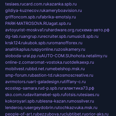
tesiaes.ru
card.com.ru
kazanka.spb.ru
gildiya-kuznecov.ru
kameryboavision.ru
griffoncom.spb.ru
fabrika-emotsiy.ru
PARK-MATROSOVA.RU
agat.spb.ru
avtoyurist-moskva1.ru
hardware.org.ru
схема-авто.рф
dg-lab.ru
angrup.ru
recruiter.spb.ru
music8.spb.ru
krsk124.ru
kubok.spb.ru
romanofforex.ru
analitikaplus.ru
spyonline.ru
zosikamery.ru
sloboda-ural.pp.ru
AUTO-COM.SU
hohota.net
alimy.ru
online-z.com
aromat-vostoka.ru
otdelkaexp.ru
mobilvest.ru
bbd.net.ru
mebelshop.msk.ru
smp-forum.ru
bastion-td.ru
kosmoscreative.ru
avrmotors.ru
art-galadesign.ru
tiffany-c.ru
ecostep-samara.ru
d-p.spb.ru
галактика73.рф
sko.com.ru
davitamebel-spb.ru
fotsis.ru
tesiaes.ru
kokoroyari.spb.ru
blesna-kazan.ru
mossilver.ru
lenderoq.ru
sergeydobrin.ru
tochkazvuka.msk.ru
people-of-art.ru
bezzubova.ru
clubtibet.ru
orior-aks.ru