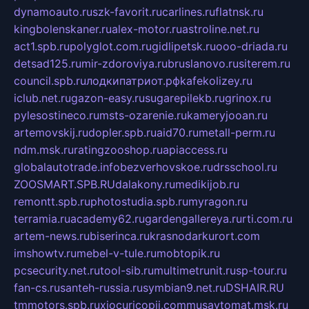
dynamoauto.ru
szk-favorit.ru
carlines.ru
flatnsk.ru
kingbolenskaner.ru
alex-motor.ru
astroline.net.ru
act1.spb.ru
polyglot.com.ru
gidlipetsk.ru
ooo-driada.ru
detsad125.ru
mir-zdoroviya.ru
bruslanovo.ru
siterem.ru
council.spb.ru
лодкипатриот.рф
kafekolizey.ru
iclub.net.ru
gazon-easy.ru
sugarepilekb.ru
grinox.ru
pylesostineco.ru
msts-ozarenie.ru
kameryjooan.ru
artemovskij.ru
dopler.spb.ru
aid70.ru
metall-perm.ru
ndm.msk.ru
ratingzooshop.ru
apiaccess.ru
globalautotrade.info
bezverhovskoe.ru
drsschool.ru
ZOOSMART.SPB.RU
dalakony.ru
medikijob.ru
remontt.spb.ru
photostudia.spb.ru
myragon.ru
terramia.ru
academy62.ru
gardengallereya.ru
rti.com.ru
artem-news.ru
biserinca.ru
krasnodarkurort.com
imshowtv.ru
mebel-v-tule.ru
mobtopik.ru
pcsecurity.net.ru
tool-sib.ru
multimetrunit.ru
sp-tour.ru
fan-cs.ru
santeh-russia.ru
symbian9.net.ru
DSHAIR.RU
tmmotors.spb.ru
xjocuricopii.com
musavtomat.msk.ru