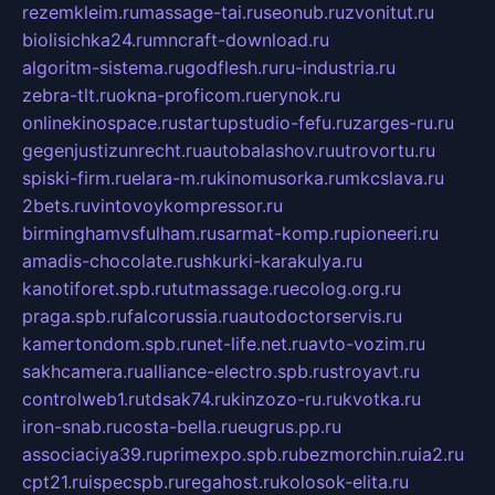
rezemkleim.ru
massage-tai.ru
seonub.ru
zvonitut.ru
biolisichka24.ru
mncraft-download.ru
algoritm-sistema.ru
godflesh.ru
ru-industria.ru
zebra-tlt.ru
okna-proficom.ru
erynok.ru
onlinekinospace.ru
startupstudio-fefu.ru
zarges-ru.ru
gegenjustizunrecht.ru
autobalashov.ru
utrovortu.ru
spiski-firm.ru
elara-m.ru
kinomusorka.ru
mkcslava.ru
2bets.ru
vintovoykompressor.ru
birminghamvsfulham.ru
sarmat-komp.ru
pioneeri.ru
amadis-chocolate.ru
shkurki-karakulya.ru
kanotiforet.spb.ru
tutmassage.ru
ecolog.org.ru
praga.spb.ru
falcorussia.ru
autodoctorservis.ru
kamertondom.spb.ru
net-life.net.ru
avto-vozim.ru
sakhcamera.ru
alliance-electro.spb.ru
stroyavt.ru
controlweb1.ru
tdsak74.ru
kinzozo-ru.ru
kvotka.ru
iron-snab.ru
costa-bella.ru
eugrus.pp.ru
associaciya39.ru
primexpo.spb.ru
bezmorchin.ru
ia2.ru
cpt21.ru
ispecspb.ru
regahost.ru
kolosok-elita.ru