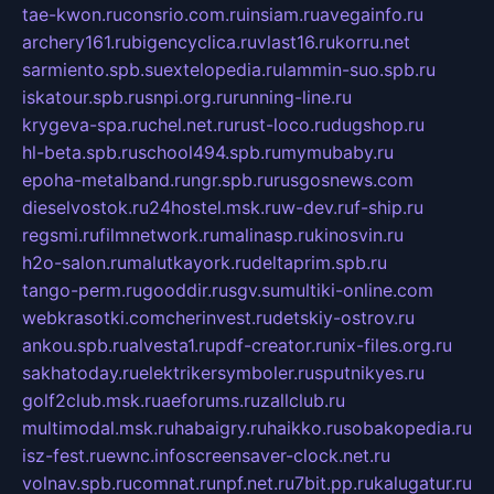
tae-kwon.ru
consrio.com.ru
insiam.ru
avegainfo.ru
archery161.ru
bigencyclica.ru
vlast16.ru
korru.net
sarmiento.spb.su
extelopedia.ru
lammin-suo.spb.ru
iskatour.spb.ru
snpi.org.ru
running-line.ru
krygeva-spa.ru
chel.net.ru
rust-loco.ru
dugshop.ru
hl-beta.spb.ru
school494.spb.ru
mymubaby.ru
epoha-metalband.ru
ngr.spb.ru
rusgosnews.com
dieselvostok.ru
24hostel.msk.ru
w-dev.ru
f-ship.ru
regsmi.ru
filmnetwork.ru
malinasp.ru
kinosvin.ru
h2o-salon.ru
malutkayork.ru
deltaprim.spb.ru
tango-perm.ru
gooddir.ru
sgv.su
multiki-online.com
webkrasotki.com
cherinvest.ru
detskiy-ostrov.ru
ankou.spb.ru
alvesta1.ru
pdf-creator.ru
nix-files.org.ru
sakhatoday.ru
elektrikersymboler.ru
sputnikyes.ru
golf2club.msk.ru
aeforums.ru
zallclub.ru
multimodal.msk.ru
habaigry.ru
haikko.ru
sobakopedia.ru
isz-fest.ru
ewnc.info
screensaver-clock.net.ru
volnav.spb.ru
comnat.ru
npf.net.ru
7bit.pp.ru
kalugatur.ru