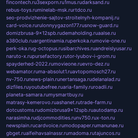
fincontech.ru
3sexporn.ru
1mus.ru
darksand.ru
rebus-toys.ru
minelab-msk.ru
rtdco.ru
seo-prodvizhenie-sajtov-stroitelnyh-kompanij.ru
card-voice.ru
rulonnyygazon177.ru
snow-guard.ru
domizbrusa-9x12spb.ru
demaholding.ru
aalse.ru
a380club.ru
argentinamia.ru
perkoka.ru
movie-one.ru
perk-oka.ru
g-octopus.ru
sibarchives.ru
andreislyusar.ru
naruto-x.ru
pursefactory.ru
tor-lyubov-i-grom.ru
spayderhed-2022.ru
movieone.ru
evro-dez.ru
webamator.ru
ma-absolut1.ru
avtopomosch27.ru
nv-750.ru
news-plain.ru
nertansaga.ru
delanalad.ru
dizfiles.ru
youtubefree.ru
aria-family.ru
roadli.ru
planeta-samara.ru
mysmartbuy.ru
matrasy-kemerovo.ru
ashanet.ru
trade-farm.ru
dotcustoms.ru
domizbrusa9x12spb.ru
autodamp.ru
narasimha.ru
djcommodities.ru
nv750.ru
x-ton.ru
newsplain.ru
cardvoice.ru
modopaper.ru
manunae.ru
gbget.ru
alfeihavsalnassr.ru
madoma.ru
tajuncos.ru