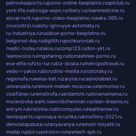
petrovkasports.ru
porno-online-besplatno.ru
splclub.ru
york-life.ru
doroga-expo.ru
ribery.ru
cleanmedicine.ru
slovar-ivrit.ru
porno-video-besplatno.ru
seks-365.ru
ovucontrol.ru
sloty-igrovyye-avtomaty.ru
ru-industriya.ru
russkoe-porno-besplatno.ru
belgorod-day.ru
digilith.ru
pichkurovlab.ru
medic-today.ru
taksu.ru
comp123.ru
don-ykt.ru
teensvoice.ru
imgsharing.ru
domashnee-porno.ru
eva-elfie.ru
foto-tur.ru
biz-doska.ru
metropoltravel.ru
veslo-i-yakor.ru
borodino-media.ru
rostotsky.ru
regionufa.ru
weiss-bet.ru
zaryna.ru
casinotablet.ru
universalia.ru
remont-mebeli-moscow.ru
termomur.ru
clubfisher.ru
remstirufa.ru
erdamchi.ru
doramamama.ru
muraviovka-park.ru
worldofwoman.ru
clean-dreams.ru
arkrym.ru
kristinita.ru
dircomputer.ru
healthenter.ru
textexperts.ru
pivnaya-kruzhka.ru
kinofilmy-2021.ru
demolalapaluza.ru
tanyavanya.ru
remstir-tolyatti.ru
msdip.ru
jdol.ru
sokolovr.ru
newtech-spb.ru