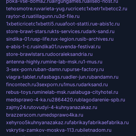
poka-vse-doma2.ru
airgungames.ru
allseo-host.ru
tehosmotre.ru
varieta-yug.ru
cricetc1xbetr1xbetcc2.ru
raytor-d.ru
atillagunn.ru
3d-file.ru
1xbeticricetc1xbetti5.ru
uafoot-statti.ru
e-abis1c.ru
store-brawl-stars.ru
kts-services.ru
dark-sand.ru
sindika-01.ru
sp-life.ru
x-legion.ru
sib-archives.ru
e-abis-1-c.ru
sindika01.ru
venda-festival.ru
store-brawlstars.ru
dooraleksandria.ru
antenna-highly.ru
mine-lab-msk.ru
1-mus.ru
3-sex-porn.ru
ban-damn.ru
purse-factory.ru
viagra-tablet.ru
fasbags.ru
adler-jun.ru
bandamn.ru
fincontech.ru
3sexporn.ru
1mus.ru
darksand.ru
rebus-toys.ru
minelab-msk.ru
alabuga-cityhotel.ru
medsprawo-4-ka.ru
2864420.ru
blagodarenie-spb.ru
zajmy24.ru
tovudyi-4-kuhnyanazakaz.ru
brazzerscom.ru
medsprawo4ka.ru
xehyroo5kuhnyanazakaz.ru
fabrikayfabrikaefabrika.ru
vskrytie-zamkov-moskva-113.ru
biletnadom.ru