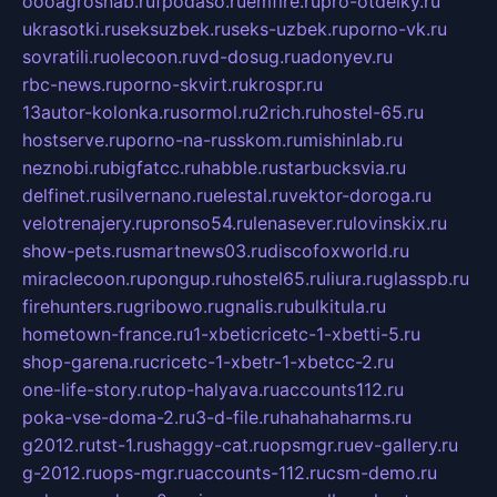
oooagrosnab.ru
fpodaso.ru
emfire.ru
pro-otdelky.ru
ukrasotki.ru
seksuzbek.ru
seks-uzbek.ru
porno-vk.ru
sovratili.ru
olecoon.ru
vd-dosug.ru
adonyev.ru
rbc-news.ru
porno-skvirt.ru
krospr.ru
13autor-kolonka.ru
sormol.ru
2rich.ru
hostel-65.ru
hostserve.ru
porno-na-russkom.ru
mishinlab.ru
neznobi.ru
bigfatcc.ru
habble.ru
starbucksvia.ru
delfinet.ru
silvernano.ru
elestal.ru
vektor-doroga.ru
velotrenajery.ru
pronso54.ru
lenasever.ru
lovinskix.ru
show-pets.ru
smartnews03.ru
discofoxworld.ru
miraclecoon.ru
pongup.ru
hostel65.ru
liura.ru
glasspb.ru
firehunters.ru
gribowo.ru
gnalis.ru
bulkitula.ru
hometown-france.ru
1-xbeticricetc-1-xbetti-5.ru
shop-garena.ru
cricetc-1-xbetr-1-xbetcc-2.ru
one-life-story.ru
top-halyava.ru
accounts112.ru
poka-vse-doma-2.ru
3-d-file.ru
hahahaharms.ru
g2012.ru
tst-1.ru
shaggy-cat.ru
opsmgr.ru
ev-gallery.ru
g-2012.ru
ops-mgr.ru
accounts-112.ru
csm-demo.ru