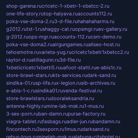
shop-garena.ru
cricetc-1-xbetr-1-xbetcc-2.ru
one-life-story.ru
top-halyava.ru
accounts112.ru
poka-vse-doma-2.ru
3-d-file.ru
hahahaharms.ru
g2012.ru
tst-1.ru
shaggy-cat.ru
opsmgr.ru
ev-gallery.ru
g-2012.ru
ops-mgr.ru
accounts-112.ru
csm-demo.ru
poka-vse-doma2.ru
airgungames.ru
allseo-host.ru
tehosmotre.ru
varieta-yug.ru
cricetc1xbetr1xbetcc2.ru
raytor-d.ru
atillagunn.ru
3d-file.ru
1xbeticricetc1xbetti5.ru
uafoot-statti.ru
e-abis1c.ru
store-brawl-stars.ru
kts-services.ru
dark-sand.ru
sindika-01.ru
sp-life.ru
x-legion.ru
sib-archives.ru
e-abis-1-c.ru
sindika01.ru
venda-festival.ru
store-brawlstars.ru
dooraleksandria.ru
antenna-highly.ru
mine-lab-msk.ru
1-mus.ru
3-sex-porn.ru
ban-damn.ru
purse-factory.ru
viagra-tablet.ru
fasbags.ru
adler-jun.ru
bandamn.ru
fincontech.ru
3sexporn.ru
1mus.ru
darksand.ru
rebus-toys.ru
minelab-msk.ru
alabuga-cityhotel.ru