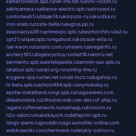
kamertondom.spb.ru
net-life.net.ru
avto-vozim.ru
sakhcamera.ru
alliance-electro.spb.ru
stroyavt.ru
controlweb1.ru
tdsak74.ru
kinzozo-ru.ru
kvotka.ru
iron-snab.ru
costa-bella.ru
eugrus.pp.ru
associaciya39.ru
primexpo.spb.ru
bezmorchin.ru
ia2.ru
cpt21.ru
ispecspb.ru
regahost.ru
kolosok-elita.ru
tae-kwon.ru
consrio.com.ru
insiam.ru
avegainfo.ru
archery161.ru
bigencyclica.ru
vlast16.ru
korru.net
sarmiento.spb.su
extelopedia.ru
lammin-suo.spb.ru
iskatour.spb.ru
snpi.org.ru
running-line.ru
krygeva-spa.ru
chel.net.ru
rust-loco.ru
dugshop.ru
hl-beta.spb.ru
school494.spb.ru
mymubaby.ru
epoha-metalband.ru
ngr.spb.ru
rusgosnews.com
dieselvostok.ru
24hostel.msk.ru
w-dev.ru
f-ship.ru
regsmi.ru
filmnetwork.ru
malinasp.ru
kinosvin.ru
h2o-salon.ru
malutkayork.ru
deltaprim.spb.ru
tango-perm.ru
gooddir.ru
sgv.su
multiki-online.com
webkrasotki.com
cherinvest.ru
detskiy-ostrov.ru