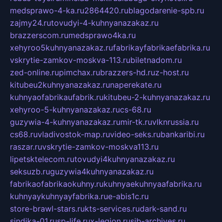
medsprawo-4-ka.ru
2864420.ru
blagodarenie-spb.ru
zajmy24.ru
tovudyi-4-kuhnyanazakaz.ru
brazzerscom.ru
medsprawo4ka.ru
xehyroo5kuhnyanazakaz.ru
fabrikayfabrikaefabrika.ru
vskrytie-zamkov-moskva-113.ru
biletnadom.ru
zed-online.ru
pimchax.ru
brazzers-hd.ru
z-host.ru
kitubeu2kuhnyanazakaz.ru
naperekate.ru
kuhnyaofabrikaufabrik.ru
kitubeu-2-kuhnyanazakaz.ru
xehyroo-5-kuhnyanazakaz.ru
cs-68.ru
guzywia-4-kuhnyanazakaz.ru
mir-tk.ru
vlknrussia.ru
cs68.ru
vladivostok-map.ru
video-seks.ru
bankaribi.ru
raszar.ru
vskrytie-zamkov-moskva113.ru
lipetsktelecom.ru
tovudyi4kuhnyanazakaz.ru
seksuzb.ru
guzywia4kuhnyanazakaz.ru
fabrikaofabrikaokuhny.ru
kuhnyaekuhnyaafabrika.ru
kuhnyaykuhnyayfabrika.ru
e-abis1c.ru
store-brawl-stars.ru
kts-services.ru
dark-sand.ru
sindika-01.ru
sp-life.ru
x-legion.ru
sib-archives.ru