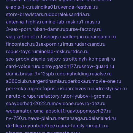
e-abis-1-c.ru
sindika01.ru
venda-festival.ru
store-brawlstars.ru
dooraleksandria.ru
antenna-highly.ru
mine-lab-msk.ru
1-mus.ru
3-sex-porn.ru
ban-damn.ru
purse-factory.ru
viagra-tablet.ru
fasbags.ru
adler-jun.ru
bandamn.ru
fincontech.ru
3sexporn.ru
1mus.ru
darksand.ru
rebus-toys.ru
minelab-msk.ru
rtdco.ru
seo-prodvizhenie-sajtov-stroitelnyh-kompanij.ru
card-voice.ru
rulonnyygazon177.ru
snow-guard.ru
domizbrusa-9x12spb.ru
demaholding.ru
aalse.ru
a380club.ru
argentinamia.ru
perkoka.ru
movie-one.ru
perk-oka.ru
g-octopus.ru
sibarchives.ru
andreislyusar.ru
naruto-x.ru
pursefactory.ru
tor-lyubov-i-grom.ru
spayderhed-2022.ru
movieone.ru
evro-dez.ru
webamator.ru
ma-absolut1.ru
avtopomosch27.ru
nv-750.ru
news-plain.ru
nertansaga.ru
delanalad.ru
dizfiles.ru
youtubefree.ru
aria-family.ru
roadli.ru