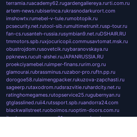
terramia.ru
academy62.ru
gardengallereya.ru
rti.com.ru
artem-news.ru
biserinca.ru
krasnodarkurort.com
imshowtv.ru
mebel-v-tule.ru
mobtopik.ru
pcsecurity.net.ru
tool-sib.ru
multimetrunit.ru
sp-tour.ru
fan-cs.ru
santeh-russia.ru
symbian9.net.ru
DSHAIR.RU
tmmotors.spb.ru
xjocuricopii.com
musavtomat.msk.ru
obustrojdom.ru
sovetcik.ru
ybaranovskaya.ru
ppknews.ru
cult-alshei.ru
JAPANRUSSIA.RU
proekciyamebel.ru
imper-finans.ru
rim.org.ru
glamourai.ru
brassminus.ru
zabor-pro.ru
ftn.pp.ru
dorogoe58.ru
laimengpacker.ru
kuzova-zapchasti.ru
sageerp.ru
taxodrom.ru
dsrazvitie.ru
hardcity.net.ru
ratinghomegames.ru
topservice25.ru
gubernyan.ru
gtglasslined.ru
ii4.ru
tssport.spb.ru
andorra24.com
blackwallstreet.ru
oboimos.ru
optim-doors.com.ru
ikuch.ru
nycr.org.ru
npa21.ru
vremya-ch.spb.ru
desert000.ru
ivtorgi.ru
ifiori.ru
catalog-statei.ru
dcv.org.ru
spetsmaster174.ru
ipkameryhiseeu.ru