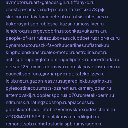
avrmotors.ru
art-galadesign.ru
tiffany-c.ru
ecostep-samara.ru
d-p.spb.ru
галактика73.рф
sko.com.ru
davitamebel-spb.ru
fotsis.ru
tesiaes.ru
kokoroyari.spb.ru
blesna-kazan.ru
mossilver.ru
lenderoq.ru
sergeydobrin.ru
tochkazvuka.msk.ru
people-of-art.ru
bezzubova.ru
clubtibet.ru
orior-aks.ru
dynamoauto.ru
szk-favorit.ru
carlines.ru
flatnsk.ru
kingbolenskaner.ru
alex-motor.ru
astroline.net.ru
act1.spb.ru
polyglot.com.ru
gidlipetsk.ru
ooo-driada.ru
detsad125.ru
mir-zdoroviya.ru
bruslanovo.ru
siterem.ru
council.spb.ru
лодкипатриот.рф
kafekolizey.ru
iclub.net.ru
gazon-easy.ru
sugarepilekb.ru
grinox.ru
pylesostineco.ru
msts-ozarenie.ru
kameryjooan.ru
artemovskij.ru
dopler.spb.ru
aid70.ru
metall-perm.ru
ndm.msk.ru
ratingzooshop.ru
apiaccess.ru
globalautotrade.info
bezverhovskoe.ru
drsschool.ru
ZOOSMART.SPB.RU
dalakony.ru
medikijob.ru
remontt.spb.ru
photostudia.spb.ru
myragon.ru