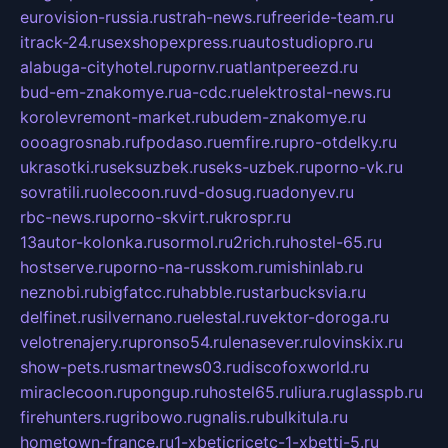
eurovision-russia.ru
strah-news.ru
freeride-team.ru
itrack-24.ru
sexshopexpress.ru
autostudiopro.ru
alabuga-cityhotel.ru
pornv.ru
atlantpereezd.ru
bud-em-znakomye.ru
a-cdc.ru
elektrostal-news.ru
korolevremont-market.ru
budem-znakomye.ru
oooagrosnab.ru
fpodaso.ru
emfire.ru
pro-otdelky.ru
ukrasotki.ru
seksuzbek.ru
seks-uzbek.ru
porno-vk.ru
sovratili.ru
olecoon.ru
vd-dosug.ru
adonyev.ru
rbc-news.ru
porno-skvirt.ru
krospr.ru
13autor-kolonka.ru
sormol.ru
2rich.ru
hostel-65.ru
hostserve.ru
porno-na-russkom.ru
mishinlab.ru
neznobi.ru
bigfatcc.ru
habble.ru
starbucksvia.ru
delfinet.ru
silvernano.ru
elestal.ru
vektor-doroga.ru
velotrenajery.ru
pronso54.ru
lenasever.ru
lovinskix.ru
show-pets.ru
smartnews03.ru
discofoxworld.ru
miraclecoon.ru
pongup.ru
hostel65.ru
liura.ru
glasspb.ru
firehunters.ru
gribowo.ru
gnalis.ru
bulkitula.ru
hometown-france.ru
1-xbeticricetc-1-xbetti-5.ru