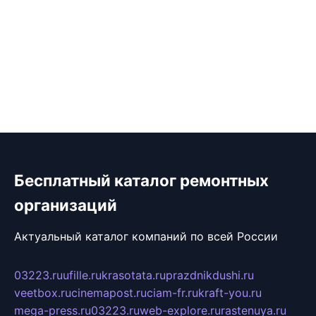
Бесплатный каталог ремонтных
организаций
Актуальный каталог компаний по всей России
03223.ru
ufille.ru
krasotata.ru
prazdnikdushi.ru
veetbox.ru
cinemapost.ru
ciam-fr.ru
kraft-you.ru
mega-press.ru
03223.ru
web-explore.ru
rastenuya.ru