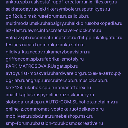
ankou.spb.ru
alvesta1.ru
pdf-creator.ru
nix-files.org.ru
sakhatoday.ru
elektrikersymboler.ru
sputnikyes.ru
golf2club.msk.ru
aeforums.ru
zallclub.ru
multimodal.msk.ru
habaigry.ru
haikko.ru
sobakopedia.ru
isz-fest.ru
ewnc.info
screensaver-clock.net.ru
volnav.spb.ru
comnat.ru
npf.net.ru
7bit.pp.ru
kalugatur.ru
tesiaes.ru
card.com.ru
kazanka.spb.ru
gildiya-kuznecov.ru
kameryboavision.ru
griffoncom.spb.ru
fabrika-emotsiy.ru
PARK-MATROSOVA.RU
agat.spb.ru
avtoyurist-moskva1.ru
hardware.org.ru
схема-авто.рф
dg-lab.ru
angrup.ru
recruiter.spb.ru
music8.spb.ru
krsk124.ru
kubok.spb.ru
romanofforex.ru
analitikaplus.ru
spyonline.ru
zosikamery.ru
sloboda-ural.pp.ru
AUTO-COM.SU
hohota.net
alimy.ru
online-z.com
aromat-vostoka.ru
otdelkaexp.ru
mobilvest.ru
bbd.net.ru
mebelshop.msk.ru
smp-forum.ru
bastion-td.ru
kosmoscreative.ru