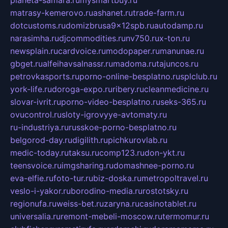
planeta-samara.ru
mysmartbuy.ru
matrasy-kemerovo.ru
ashanet.ru
trade-farm.ru
dotcustoms.ru
domizbrusa9x12spb.ru
autodamp.ru
narasimha.ru
djcommodities.ru
nv750.ru
x-ton.ru
newsplain.ru
cardvoice.ru
modopaper.ru
manunae.ru
gbget.ru
alfeihavsalnassr.ru
madoma.ru
tajuncos.ru
petrovkasports.ru
porno-online-besplatno.ru
splclub.ru
york-life.ru
doroga-expo.ru
ribery.ru
cleanmedicine.ru
slovar-ivrit.ru
porno-video-besplatno.ru
seks-365.ru
ovucontrol.ru
sloty-igrovyye-avtomaty.ru
ru-industriya.ru
russkoe-porno-besplatno.ru
belgorod-day.ru
digilith.ru
pichkurovlab.ru
medic-today.ru
taksu.ru
comp123.ru
don-ykt.ru
teensvoice.ru
imgsharing.ru
domashnee-porno.ru
eva-elfie.ru
foto-tur.ru
biz-doska.ru
metropoltravel.ru
veslo-i-yakor.ru
borodino-media.ru
rostotsky.ru
regionufa.ru
weiss-bet.ru
zaryna.ru
casinotablet.ru
universalia.ru
remont-mebeli-moscow.ru
termomur.ru