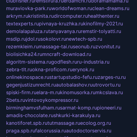
clubfisher.ru
remstirufa.ru
erdamchi.ru
doramamama.ru
muraviovka-park.ru
worldofwoman.ru
clean-dreams.ru
arkrym.ru
kristinita.ru
dircomputer.ru
healthenter.ru
textexperts.ru
pivnaya-kruzhka.ru
kinofilmy-2021.ru
demolalapaluza.ru
tanyavanya.ru
remstir-tolyatti.ru
msdip.ru
jdol.ru
sokolovr.ru
newtech-spb.ru
rezemkleim.ru
massage-tai.ru
seonub.ru
zvonitut.ru
biolisichka24.ru
mncraft-download.ru
algoritm-sistema.ru
godflesh.ru
ru-industria.ru
zebra-tlt.ru
okna-proficom.ru
erynok.ru
onlinekinospace.ru
startupstudio-fefu.ru
zarges-ru.ru
gegenjustizunrecht.ru
autobalashov.ru
utrovortu.ru
spiski-firm.ru
elara-m.ru
kinomusorka.ru
mkcslava.ru
2bets.ru
vintovoykompressor.ru
birminghamvsfulham.ru
sarmat-komp.ru
pioneeri.ru
amadis-chocolate.ru
shkurki-karakulya.ru
kanotiforet.spb.ru
tutmassage.ru
ecolog.org.ru
praga.spb.ru
falcorussia.ru
autodoctorservis.ru