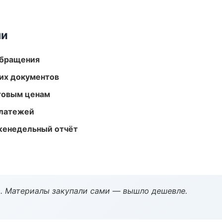
ми
обращения
их документов
птовым ценам
платежей
женедельный отчёт
. Материалы закупали сами — вышло дешевле.