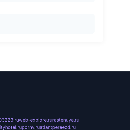
03223.ru
web-explore.ru
rastenuya.ru
tyhotel.ru
pornv.ru
atlantpereezd.ru