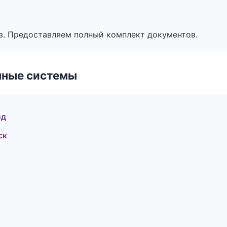
в. Предоставляем полный комплект документов.
чные системы
од
ск