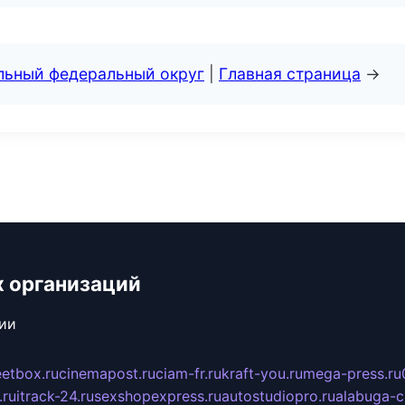
альный федеральный округ
|
Главная страница
→
х организаций
сии
eetbox.ru
cinemapost.ru
ciam-fr.ru
kraft-you.ru
mega-press.ru
.ru
itrack-24.ru
sexshopexpress.ru
autostudiopro.ru
alabuga-ci