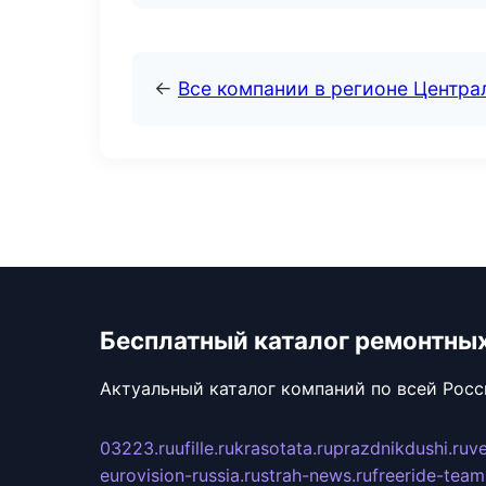
←
Все компании в регионе Центр
Бесплатный каталог ремонтны
Актуальный каталог компаний по всей Рос
03223.ru
ufille.ru
krasotata.ru
prazdnikdushi.ru
v
eurovision-russia.ru
strah-news.ru
freeride-team