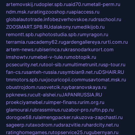
artemovskij.ru
dopler.spb.ru
aid70.ru
metall-perm.ru
ndm.msk.ru
ratingzooshop.ru
apiaccess.ru
globalautotrade.info
bezverhovskoe.ru
drsschool.ru
ZOOSMART.SPB.RU
dalakony.ru
medikijob.ru
remontt.spb.ru
photostudia.spb.ru
myragon.ru
terramia.ru
academy62.ru
gardengallereya.ru
rti.com.ru
artem-news.ru
biserinca.ru
krasnodarkurort.com
imshowtv.ru
mebel-v-tule.ru
mobtopik.ru
pcsecurity.net.ru
tool-sib.ru
multimetrunit.ru
sp-tour.ru
fan-cs.ru
santeh-russia.ru
symbian9.net.ru
DSHAIR.RU
tmmotors.spb.ru
xjocuricopii.com
musavtomat.msk.ru
obustrojdom.ru
sovetcik.ru
ybaranovskaya.ru
ppknews.ru
cult-alshei.ru
JAPANRUSSIA.RU
proekciyamebel.ru
imper-finans.ru
rim.org.ru
glamourai.ru
brassminus.ru
zabor-pro.ru
ftn.pp.ru
dorogoe58.ru
laimengpacker.ru
kuzova-zapchasti.ru
sageerp.ru
taxodrom.ru
dsrazvitie.ru
hardcity.net.ru
ratinghomegames.ru
topservice25.ru
gubernyan.ru