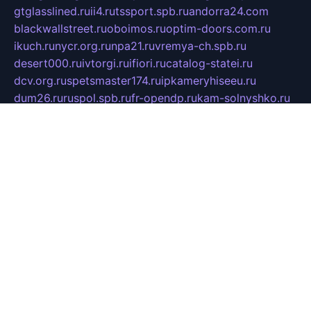
gtglasslined.ru
ii4.ru
tssport.spb.ru
andorra24.com
blackwallstreet.ru
oboimos.ru
optim-doors.com.ru
ikuch.ru
nycr.org.ru
npa21.ru
vremya-ch.spb.ru
desert000.ru
ivtorgi.ru
ifiori.ru
catalog-statei.ru
dcv.org.ru
spetsmaster174.ru
ipkameryhiseeu.ru
dum26.ru
ruspol.spb.ru
fr-opendp.ru
kam-solnyshko.ru
cheyenne-arapaho.ru
sevzapmetal.spb.ru
ted-lapidus.spb.ru
parasite-eliminator.ru
sigma-complete.ru
modernworld.ru
dama-moda.ru
eholot-group.ru
sk-nvkz.ru
DRONGOLD.RU
democratia2.ru
i-farmer.ru
mass-sport.org
jablonex.spb.ru
bookmess.ru
linkword.ru
refineua.com.ru
cs-spec.net.ru
altay-mebel.ru
DNK-THEATRE.RU
mechaniks.spb.ru
ipcamtechage.ru
skosta.ru
a-sun.ru
stroy-ldsp.ru
snowlands.org.ru
childrensshoes.ru
mrlizzy.ru
mebelsofiakrd.ru
bulizhenko.ru
rumantick.net.ru
mtszerno.ru
daily-fishing.ru
glushiteli-v-spb.ru
megasat.org.ru