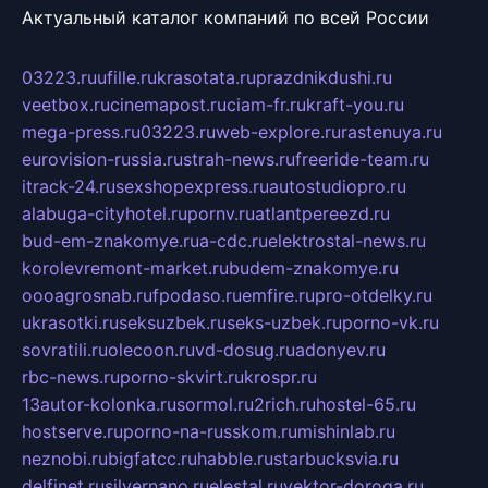
Актуальный каталог компаний по всей России
03223.ru
ufille.ru
krasotata.ru
prazdnikdushi.ru
veetbox.ru
cinemapost.ru
ciam-fr.ru
kraft-you.ru
mega-press.ru
03223.ru
web-explore.ru
rastenuya.ru
eurovision-russia.ru
strah-news.ru
freeride-team.ru
itrack-24.ru
sexshopexpress.ru
autostudiopro.ru
alabuga-cityhotel.ru
pornv.ru
atlantpereezd.ru
bud-em-znakomye.ru
a-cdc.ru
elektrostal-news.ru
korolevremont-market.ru
budem-znakomye.ru
oooagrosnab.ru
fpodaso.ru
emfire.ru
pro-otdelky.ru
ukrasotki.ru
seksuzbek.ru
seks-uzbek.ru
porno-vk.ru
sovratili.ru
olecoon.ru
vd-dosug.ru
adonyev.ru
rbc-news.ru
porno-skvirt.ru
krospr.ru
13autor-kolonka.ru
sormol.ru
2rich.ru
hostel-65.ru
hostserve.ru
porno-na-russkom.ru
mishinlab.ru
neznobi.ru
bigfatcc.ru
habble.ru
starbucksvia.ru
delfinet.ru
silvernano.ru
elestal.ru
vektor-doroga.ru