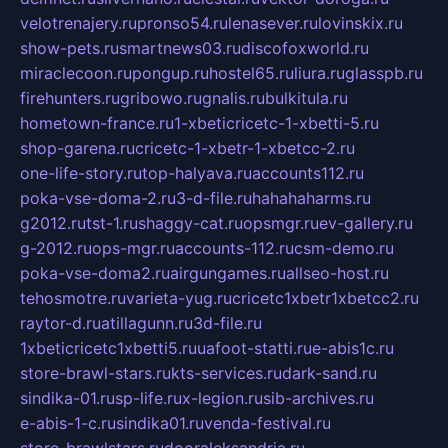
velotrenajery.ru
pronso54.ru
lenasever.ru
lovinskix.ru
show-pets.ru
smartnews03.ru
discofoxworld.ru
miraclecoon.ru
pongup.ru
hostel65.ru
liura.ru
glasspb.ru
firehunters.ru
gribowo.ru
gnalis.ru
bulkitula.ru
hometown-france.ru
1-xbeticricetc-1-xbetti-5.ru
shop-garena.ru
cricetc-1-xbetr-1-xbetcc-2.ru
one-life-story.ru
top-halyava.ru
accounts112.ru
poka-vse-doma-2.ru
3-d-file.ru
hahahaharms.ru
g2012.ru
tst-1.ru
shaggy-cat.ru
opsmgr.ru
ev-gallery.ru
g-2012.ru
ops-mgr.ru
accounts-112.ru
csm-demo.ru
poka-vse-doma2.ru
airgungames.ru
allseo-host.ru
tehosmotre.ru
varieta-yug.ru
cricetc1xbetr1xbetcc2.ru
raytor-d.ru
atillagunn.ru
3d-file.ru
1xbeticricetc1xbetti5.ru
uafoot-statti.ru
e-abis1c.ru
store-brawl-stars.ru
kts-services.ru
dark-sand.ru
sindika-01.ru
sp-life.ru
x-legion.ru
sib-archives.ru
e-abis-1-c.ru
sindika01.ru
venda-festival.ru