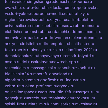
teensvoice.ru
imgsharing.ru
domashnee-porno.ru
eva-elfie.ru
foto-tur.ru
biz-doska.ru
metropoltravel.ru
veslo-i-yakor.ru
borodino-media.ru
rostotsky.ru
regionufa.ru
weiss-bet.ru
zaryna.ru
casinotablet.ru
universalia.ru
remont-mebeli-moscow.ru
termomur.ru
clubfisher.ru
remstirufa.ru
erdamchi.ru
doramamama.ru
muraviovka-park.ru
worldofwoman.ru
clean-dreams.ru
arkrym.ru
kristinita.ru
dircomputer.ru
healthenter.ru
textexperts.ru
pivnaya-kruzhka.ru
kinofilmy-2021.ru
demolalapaluza.ru
tanyavanya.ru
remstir-tolyatti.ru
msdip.ru
jdol.ru
sokolovr.ru
newtech-spb.ru
rezemkleim.ru
massage-tai.ru
seonub.ru
zvonitut.ru
biolisichka24.ru
mncraft-download.ru
algoritm-sistema.ru
godflesh.ru
ru-industria.ru
zebra-tlt.ru
okna-proficom.ru
erynok.ru
onlinekinospace.ru
startupstudio-fefu.ru
zarges-ru.ru
gegenjustizunrecht.ru
autobalashov.ru
utrovortu.ru
spiski-firm.ru
elara-m.ru
kinomusorka.ru
mkcslava.ru