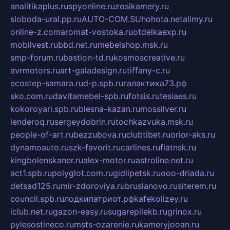
analitikaplus.ru
spyonline.ru
zosikamery.ru
sloboda-ural.pp.ru
AUTO-COM.SU
hohota.net
alimy.ru
online-z.com
aromat-vostoka.ru
otdelkaexp.ru
mobilvest.ru
bbd.net.ru
mebelshop.msk.ru
smp-forum.ru
bastion-td.ru
kosmoscreative.ru
avrmotors.ru
art-galadesign.ru
tiffany-c.ru
ecostep-samara.ru
d-p.spb.ru
галактика73.рф
sko.com.ru
davitamebel-spb.ru
fotsis.ru
tesiaes.ru
kokoroyari.spb.ru
blesna-kazan.ru
mossilver.ru
lenderoq.ru
sergeydobrin.ru
tochkazvuka.msk.ru
people-of-art.ru
bezzubova.ru
clubtibet.ru
orior-aks.ru
dynamoauto.ru
szk-favorit.ru
carlines.ru
flatnsk.ru
kingbolenskaner.ru
alex-motor.ru
astroline.net.ru
act1.spb.ru
polyglot.com.ru
gidlipetsk.ru
ooo-driada.ru
detsad125.ru
mir-zdoroviya.ru
bruslanovo.ru
siterem.ru
council.spb.ru
лодкипатриот.рф
kafekolizey.ru
iclub.net.ru
gazon-easy.ru
sugarepilekb.ru
grinox.ru
pylesostineco.ru
msts-ozarenie.ru
kameryjooan.ru