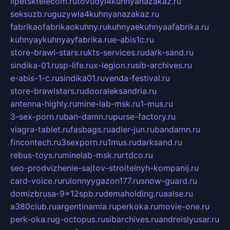
lipetsktelecom.ru
tovudyi4kuhnyanazakaz.ru
seksuzb.ru
guzywia4kuhnyanazakaz.ru
fabrikaofabrikaokuhny.ru
kuhnyaekuhnyaafabrika.ru
kuhnyaykuhnyayfabrika.ru
e-abis1c.ru
store-brawl-stars.ru
kts-services.ru
dark-sand.ru
sindika-01.ru
sp-life.ru
x-legion.ru
sib-archives.ru
e-abis-1-c.ru
sindika01.ru
venda-festival.ru
store-brawlstars.ru
dooraleksandria.ru
antenna-highly.ru
mine-lab-msk.ru
1-mus.ru
3-sex-porn.ru
ban-damn.ru
purse-factory.ru
viagra-tablet.ru
fasbags.ru
adler-jun.ru
bandamn.ru
fincontech.ru
3sexporn.ru
1mus.ru
darksand.ru
rebus-toys.ru
minelab-msk.ru
rtdco.ru
seo-prodvizhenie-sajtov-stroitelnyh-kompanij.ru
card-voice.ru
rulonnyygazon177.ru
snow-guard.ru
domizbrusa-9x12spb.ru
demaholding.ru
aalse.ru
a380club.ru
argentinamia.ru
perkoka.ru
movie-one.ru
perk-oka.ru
g-octopus.ru
sibarchives.ru
andreislyusar.ru