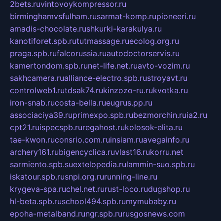
2bets.ru
vintovoykompressor.ru
birminghamvsfulham.ru
sarmat-komp.ru
pioneeri.ru
amadis-chocolate.ru
shkurki-karakulya.ru
kanotiforet.spb.ru
tutmassage.ru
ecolog.org.ru
praga.spb.ru
falcorussia.ru
autodoctorservis.ru
kamertondom.spb.ru
net-life.net.ru
avto-vozim.ru
sakhcamera.ru
alliance-electro.spb.ru
stroyavt.ru
controlweb1.ru
tdsak74.ru
kinzozo-ru.ru
kvotka.ru
iron-snab.ru
costa-bella.ru
eugrus.pp.ru
associaciya39.ru
primexpo.spb.ru
bezmorchin.ru
ia2.ru
cpt21.ru
ispecspb.ru
regahost.ru
kolosok-elita.ru
tae-kwon.ru
consrio.com.ru
insiam.ru
avegainfo.ru
archery161.ru
bigencyclica.ru
vlast16.ru
korru.net
sarmiento.spb.su
extelopedia.ru
lammin-suo.spb.ru
iskatour.spb.ru
snpi.org.ru
running-line.ru
krygeva-spa.ru
chel.net.ru
rust-loco.ru
dugshop.ru
hl-beta.spb.ru
school494.spb.ru
mymubaby.ru
epoha-metalband.ru
ngr.spb.ru
rusgosnews.com