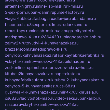
store-brawlstars.ru
dooraleksandria.ru
antenna-highly.ru
mine-lab-msk.ru
1-mus.ru
3-sex-porn.ru
ban-damn.ru
purse-factory.ru
viagra-tablet.ru
fasbags.ru
adler-jun.ru
bandamn.ru
fincontech.ru
3sexporn.ru
1mus.ru
darksand.ru
rebus-toys.ru
minelab-msk.ru
alabuga-cityhotel.ru
medsprawo-4-ka.ru
2864420.ru
blagodarenie-spb.ru
zajmy24.ru
tovudyi-4-kuhnyanazakaz.ru
brazzerscom.ru
medsprawo4ka.ru
xehyroo5kuhnyanazakaz.ru
fabrikayfabrikaefabrika.ru
vskrytie-zamkov-moskva-113.ru
biletnadom.ru
zed-online.ru
pimchax.ru
brazzers-hd.ru
z-host.ru
kitubeu2kuhnyanazakaz.ru
naperekate.ru
kuhnyaofabrikaufabrik.ru
kitubeu-2-kuhnyanazakaz.ru
xehyroo-5-kuhnyanazakaz.ru
cs-68.ru
guzywia-4-kuhnyanazakaz.ru
mir-tk.ru
vlknrussia.ru
cs68.ru
vladivostok-map.ru
video-seks.ru
bankaribi.ru
raszar.ru
vskrytie-zamkov-moskva113.ru