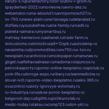
naruto-x.ru
pursefactory.ru
tor-lyubov-i-grom.ru
spayderhed-2022.ru
movieone.ru
evro-dez.ru
webamator.ru
ma-absolut1.ru
avtopomosch27.ru
nv-750.ru
news-plain.ru
nertansaga.ru
delanalad.ru
dizfiles.ru
youtubefree.ru
aria-family.ru
roadli.ru
planeta-samara.ru
mysmartbuy.ru
matrasy-kemerovo.ru
ashanet.ru
trade-farm.ru
dotcustoms.ru
domizbrusa9x12spb.ru
autodamp.ru
narasimha.ru
djcommodities.ru
nv750.ru
x-ton.ru
newsplain.ru
cardvoice.ru
modopaper.ru
manunae.ru
gbget.ru
alfeihavsalnassr.ru
madoma.ru
tajuncos.ru
petrovkasports.ru
porno-online-besplatno.ru
splclub.ru
york-life.ru
doroga-expo.ru
ribery.ru
cleanmedicine.ru
slovar-ivrit.ru
porno-video-besplatno.ru
seks-365.ru
ovucontrol.ru
sloty-igrovyye-avtomaty.ru
ru-industriya.ru
russkoe-porno-besplatno.ru
belgorod-day.ru
digilith.ru
pichkurovlab.ru
medic-today.ru
taksu.ru
comp123.ru
don-ykt.ru