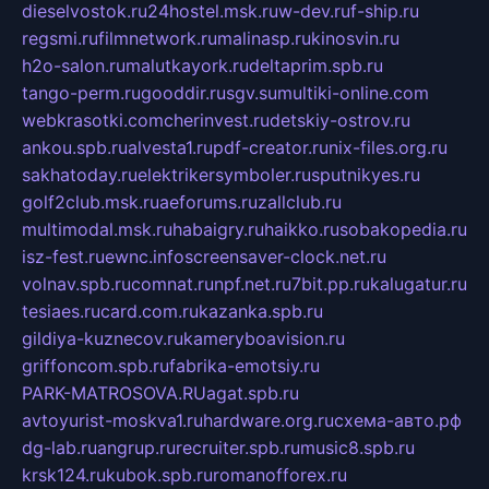
dieselvostok.ru
24hostel.msk.ru
w-dev.ru
f-ship.ru
regsmi.ru
filmnetwork.ru
malinasp.ru
kinosvin.ru
h2o-salon.ru
malutkayork.ru
deltaprim.spb.ru
tango-perm.ru
gooddir.ru
sgv.su
multiki-online.com
webkrasotki.com
cherinvest.ru
detskiy-ostrov.ru
ankou.spb.ru
alvesta1.ru
pdf-creator.ru
nix-files.org.ru
sakhatoday.ru
elektrikersymboler.ru
sputnikyes.ru
golf2club.msk.ru
aeforums.ru
zallclub.ru
multimodal.msk.ru
habaigry.ru
haikko.ru
sobakopedia.ru
isz-fest.ru
ewnc.info
screensaver-clock.net.ru
volnav.spb.ru
comnat.ru
npf.net.ru
7bit.pp.ru
kalugatur.ru
tesiaes.ru
card.com.ru
kazanka.spb.ru
gildiya-kuznecov.ru
kameryboavision.ru
griffoncom.spb.ru
fabrika-emotsiy.ru
PARK-MATROSOVA.RU
agat.spb.ru
avtoyurist-moskva1.ru
hardware.org.ru
схема-авто.рф
dg-lab.ru
angrup.ru
recruiter.spb.ru
music8.spb.ru
krsk124.ru
kubok.spb.ru
romanofforex.ru