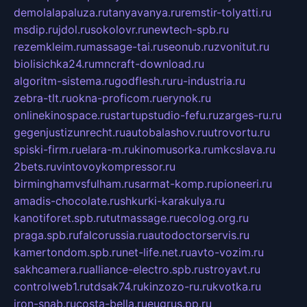
demolalapaluza.ru
tanyavanya.ru
remstir-tolyatti.ru
msdip.ru
jdol.ru
sokolovr.ru
newtech-spb.ru
rezemkleim.ru
massage-tai.ru
seonub.ru
zvonitut.ru
biolisichka24.ru
mncraft-download.ru
algoritm-sistema.ru
godflesh.ru
ru-industria.ru
zebra-tlt.ru
okna-proficom.ru
erynok.ru
onlinekinospace.ru
startupstudio-fefu.ru
zarges-ru.ru
gegenjustizunrecht.ru
autobalashov.ru
utrovortu.ru
spiski-firm.ru
elara-m.ru
kinomusorka.ru
mkcslava.ru
2bets.ru
vintovoykompressor.ru
birminghamvsfulham.ru
sarmat-komp.ru
pioneeri.ru
amadis-chocolate.ru
shkurki-karakulya.ru
kanotiforet.spb.ru
tutmassage.ru
ecolog.org.ru
praga.spb.ru
falcorussia.ru
autodoctorservis.ru
kamertondom.spb.ru
net-life.net.ru
avto-vozim.ru
sakhcamera.ru
alliance-electro.spb.ru
stroyavt.ru
controlweb1.ru
tdsak74.ru
kinzozo-ru.ru
kvotka.ru
iron-snab.ru
costa-bella.ru
eugrus.pp.ru