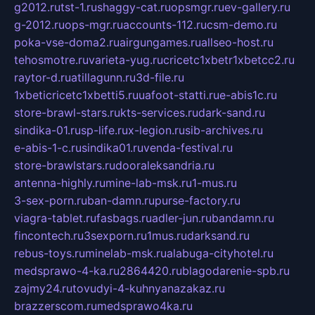
g2012.ru
tst-1.ru
shaggy-cat.ru
opsmgr.ru
ev-gallery.ru
g-2012.ru
ops-mgr.ru
accounts-112.ru
csm-demo.ru
poka-vse-doma2.ru
airgungames.ru
allseo-host.ru
tehosmotre.ru
varieta-yug.ru
cricetc1xbetr1xbetcc2.ru
raytor-d.ru
atillagunn.ru
3d-file.ru
1xbeticricetc1xbetti5.ru
uafoot-statti.ru
e-abis1c.ru
store-brawl-stars.ru
kts-services.ru
dark-sand.ru
sindika-01.ru
sp-life.ru
x-legion.ru
sib-archives.ru
e-abis-1-c.ru
sindika01.ru
venda-festival.ru
store-brawlstars.ru
dooraleksandria.ru
antenna-highly.ru
mine-lab-msk.ru
1-mus.ru
3-sex-porn.ru
ban-damn.ru
purse-factory.ru
viagra-tablet.ru
fasbags.ru
adler-jun.ru
bandamn.ru
fincontech.ru
3sexporn.ru
1mus.ru
darksand.ru
rebus-toys.ru
minelab-msk.ru
alabuga-cityhotel.ru
medsprawo-4-ka.ru
2864420.ru
blagodarenie-spb.ru
zajmy24.ru
tovudyi-4-kuhnyanazakaz.ru
brazzerscom.ru
medsprawo4ka.ru