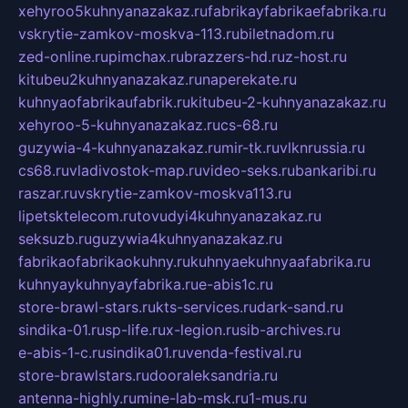
xehyroo5kuhnyanazakaz.ru
fabrikayfabrikaefabrika.ru
vskrytie-zamkov-moskva-113.ru
biletnadom.ru
zed-online.ru
pimchax.ru
brazzers-hd.ru
z-host.ru
kitubeu2kuhnyanazakaz.ru
naperekate.ru
kuhnyaofabrikaufabrik.ru
kitubeu-2-kuhnyanazakaz.ru
xehyroo-5-kuhnyanazakaz.ru
cs-68.ru
guzywia-4-kuhnyanazakaz.ru
mir-tk.ru
vlknrussia.ru
cs68.ru
vladivostok-map.ru
video-seks.ru
bankaribi.ru
raszar.ru
vskrytie-zamkov-moskva113.ru
lipetsktelecom.ru
tovudyi4kuhnyanazakaz.ru
seksuzb.ru
guzywia4kuhnyanazakaz.ru
fabrikaofabrikaokuhny.ru
kuhnyaekuhnyaafabrika.ru
kuhnyaykuhnyayfabrika.ru
e-abis1c.ru
store-brawl-stars.ru
kts-services.ru
dark-sand.ru
sindika-01.ru
sp-life.ru
x-legion.ru
sib-archives.ru
e-abis-1-c.ru
sindika01.ru
venda-festival.ru
store-brawlstars.ru
dooraleksandria.ru
antenna-highly.ru
mine-lab-msk.ru
1-mus.ru