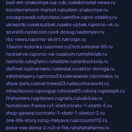
bud-em-znakomye.ru
a-cdc.ru
elektrostal-news.ru
korolevremont-market.ru
budem-znakomye.ru
oooagrosnab.ru
fpodaso.ru
emfire.ru
pro-otdelky.ru
ukrasotki.ru
seksuzbek.ru
seks-uzbek.ru
porno-vk.ru
sovratili.ru
olecoon.ru
vd-dosug.ru
adonyev.ru
rbc-news.ru
porno-skvirt.ru
krospr.ru
13autor-kolonka.ru
sormol.ru
2rich.ru
hostel-65.ru
hostserve.ru
porno-na-russkom.ru
mishinlab.ru
neznobi.ru
bigfatcc.ru
habble.ru
starbucksvia.ru
delfinet.ru
silvernano.ru
elestal.ru
vektor-doroga.ru
velotrenajery.ru
pronso54.ru
lenasever.ru
lovinskix.ru
show-pets.ru
smartnews03.ru
discofoxworld.ru
miraclecoon.ru
pongup.ru
hostel65.ru
liura.ru
glasspb.ru
firehunters.ru
gribowo.ru
gnalis.ru
bulkitula.ru
hometown-france.ru
1-xbeticricetc-1-xbetti-5.ru
shop-garena.ru
cricetc-1-xbetr-1-xbetcc-2.ru
one-life-story.ru
top-halyava.ru
accounts112.ru
poka-vse-doma-2.ru
3-d-file.ru
hahahaharms.ru