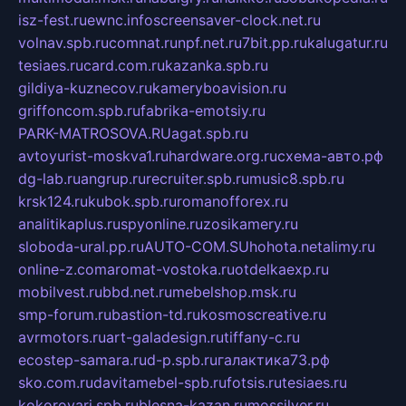
isz-fest.ru
ewnc.info
screensaver-clock.net.ru
volnav.spb.ru
comnat.ru
npf.net.ru
7bit.pp.ru
kalugatur.ru
tesiaes.ru
card.com.ru
kazanka.spb.ru
gildiya-kuznecov.ru
kameryboavision.ru
griffoncom.spb.ru
fabrika-emotsiy.ru
PARK-MATROSOVA.RU
agat.spb.ru
avtoyurist-moskva1.ru
hardware.org.ru
схема-авто.рф
dg-lab.ru
angrup.ru
recruiter.spb.ru
music8.spb.ru
krsk124.ru
kubok.spb.ru
romanofforex.ru
analitikaplus.ru
spyonline.ru
zosikamery.ru
sloboda-ural.pp.ru
AUTO-COM.SU
hohota.net
alimy.ru
online-z.com
aromat-vostoka.ru
otdelkaexp.ru
mobilvest.ru
bbd.net.ru
mebelshop.msk.ru
smp-forum.ru
bastion-td.ru
kosmoscreative.ru
avrmotors.ru
art-galadesign.ru
tiffany-c.ru
ecostep-samara.ru
d-p.spb.ru
галактика73.рф
sko.com.ru
davitamebel-spb.ru
fotsis.ru
tesiaes.ru
kokoroyari.spb.ru
blesna-kazan.ru
mossilver.ru