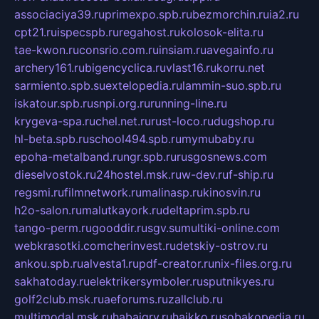
associaciya39.ru
primexpo.spb.ru
bezmorchin.ru
ia2.ru
cpt21.ru
ispecspb.ru
regahost.ru
kolosok-elita.ru
tae-kwon.ru
consrio.com.ru
insiam.ru
avegainfo.ru
archery161.ru
bigencyclica.ru
vlast16.ru
korru.net
sarmiento.spb.su
extelopedia.ru
lammin-suo.spb.ru
iskatour.spb.ru
snpi.org.ru
running-line.ru
krygeva-spa.ru
chel.net.ru
rust-loco.ru
dugshop.ru
hl-beta.spb.ru
school494.spb.ru
mymubaby.ru
epoha-metalband.ru
ngr.spb.ru
rusgosnews.com
dieselvostok.ru
24hostel.msk.ru
w-dev.ru
f-ship.ru
regsmi.ru
filmnetwork.ru
malinasp.ru
kinosvin.ru
h2o-salon.ru
malutkayork.ru
deltaprim.spb.ru
tango-perm.ru
gooddir.ru
sgv.su
multiki-online.com
webkrasotki.com
cherinvest.ru
detskiy-ostrov.ru
ankou.spb.ru
alvesta1.ru
pdf-creator.ru
nix-files.org.ru
sakhatoday.ru
elektrikersymboler.ru
sputnikyes.ru
golf2club.msk.ru
aeforums.ru
zallclub.ru
multimodal.msk.ru
habaigry.ru
haikko.ru
sobakopedia.ru