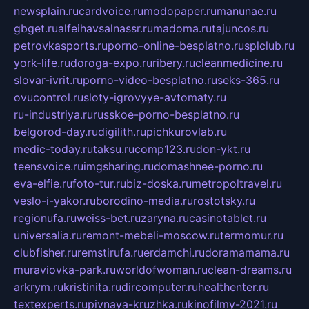
newsplain.ru
cardvoice.ru
modopaper.ru
manunae.ru
gbget.ru
alfeihavsalnassr.ru
madoma.ru
tajuncos.ru
petrovkasports.ru
porno-online-besplatno.ru
splclub.ru
york-life.ru
doroga-expo.ru
ribery.ru
cleanmedicine.ru
slovar-ivrit.ru
porno-video-besplatno.ru
seks-365.ru
ovucontrol.ru
sloty-igrovyye-avtomaty.ru
ru-industriya.ru
russkoe-porno-besplatno.ru
belgorod-day.ru
digilith.ru
pichkurovlab.ru
medic-today.ru
taksu.ru
comp123.ru
don-ykt.ru
teensvoice.ru
imgsharing.ru
domashnee-porno.ru
eva-elfie.ru
foto-tur.ru
biz-doska.ru
metropoltravel.ru
veslo-i-yakor.ru
borodino-media.ru
rostotsky.ru
regionufa.ru
weiss-bet.ru
zaryna.ru
casinotablet.ru
universalia.ru
remont-mebeli-moscow.ru
termomur.ru
clubfisher.ru
remstirufa.ru
erdamchi.ru
doramamama.ru
muraviovka-park.ru
worldofwoman.ru
clean-dreams.ru
arkrym.ru
kristinita.ru
dircomputer.ru
healthenter.ru
textexperts.ru
pivnaya-kruzhka.ru
kinofilmy-2021.ru