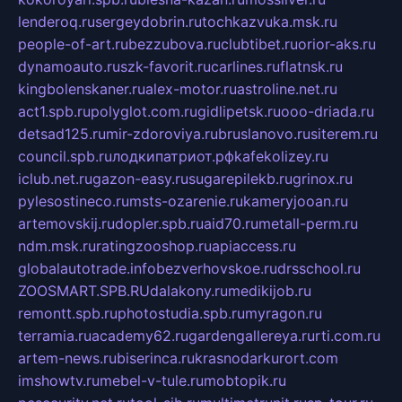
lenderoq.ru
sergeydobrin.ru
tochkazvuka.msk.ru
people-of-art.ru
bezzubova.ru
clubtibet.ru
orior-aks.ru
dynamoauto.ru
szk-favorit.ru
carlines.ru
flatnsk.ru
kingbolenskaner.ru
alex-motor.ru
astroline.net.ru
act1.spb.ru
polyglot.com.ru
gidlipetsk.ru
ooo-driada.ru
detsad125.ru
mir-zdoroviya.ru
bruslanovo.ru
siterem.ru
council.spb.ru
лодкипатриот.рф
kafekolizey.ru
iclub.net.ru
gazon-easy.ru
sugarepilekb.ru
grinox.ru
pylesostineco.ru
msts-ozarenie.ru
kameryjooan.ru
artemovskij.ru
dopler.spb.ru
aid70.ru
metall-perm.ru
ndm.msk.ru
ratingzooshop.ru
apiaccess.ru
globalautotrade.info
bezverhovskoe.ru
drsschool.ru
ZOOSMART.SPB.RU
dalakony.ru
medikijob.ru
remontt.spb.ru
photostudia.spb.ru
myragon.ru
terramia.ru
academy62.ru
gardengallereya.ru
rti.com.ru
artem-news.ru
biserinca.ru
krasnodarkurort.com
imshowtv.ru
mebel-v-tule.ru
mobtopik.ru