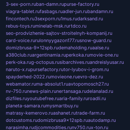
3-sex-porn.ru
ban-damn.ru
purse-factory.ru
viagra-tablet.ru
fasbags.ru
adler-jun.ru
bandamn.ru
fincontech.ru
3sexporn.ru
1mus.ru
darksand.ru
rebus-toys.ru
minelab-msk.ru
rtdco.ru
seo-prodvizhenie-sajtov-stroitelnyh-kompanij.ru
card-voice.ru
rulonnyygazon177.ru
snow-guard.ru
domizbrusa-9x12spb.ru
demaholding.ru
aalse.ru
a380club.ru
argentinamia.ru
perkoka.ru
movie-one.ru
perk-oka.ru
g-octopus.ru
sibarchives.ru
andreislyusar.ru
naruto-x.ru
pursefactory.ru
tor-lyubov-i-grom.ru
spayderhed-2022.ru
movieone.ru
evro-dez.ru
webamator.ru
ma-absolut1.ru
avtopomosch27.ru
nv-750.ru
news-plain.ru
nertansaga.ru
delanalad.ru
dizfiles.ru
youtubefree.ru
aria-family.ru
roadli.ru
planeta-samara.ru
mysmartbuy.ru
matrasy-kemerovo.ru
ashanet.ru
trade-farm.ru
dotcustoms.ru
domizbrusa9x12spb.ru
autodamp.ru
narasimha.ru
djcommodities.ru
nv750.ru
x-ton.ru