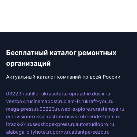
Бесплатный каталог ремонтных
организаций
Актуальный каталог компаний по всей России
03223.ru
ufille.ru
krasotata.ru
prazdnikdushi.ru
veetbox.ru
cinemapost.ru
ciam-fr.ru
kraft-you.ru
mega-press.ru
03223.ru
web-explore.ru
rastenuya.ru
eurovision-russia.ru
strah-news.ru
freeride-team.ru
itrack-24.ru
sexshopexpress.ru
autostudiopro.ru
alabuga-cityhotel.ru
pornv.ru
atlantpereezd.ru