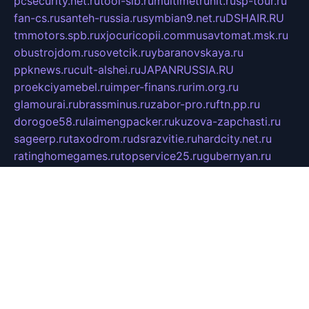
pcsecurity.net.ru
tool-sib.ru
multimetrunit.ru
sp-tour.ru
fan-cs.ru
santeh-russia.ru
symbian9.net.ru
DSHAIR.RU
tmmotors.spb.ru
xjocuricopii.com
musavtomat.msk.ru
obustrojdom.ru
sovetcik.ru
ybaranovskaya.ru
ppknews.ru
cult-alshei.ru
JAPANRUSSIA.RU
proekciyamebel.ru
imper-finans.ru
rim.org.ru
glamourai.ru
brassminus.ru
zabor-pro.ru
ftn.pp.ru
dorogoe58.ru
laimengpacker.ru
kuzova-zapchasti.ru
sageerp.ru
taxodrom.ru
dsrazvitie.ru
hardcity.net.ru
ratinghomegames.ru
topservice25.ru
gubernyan.ru
gtglasslined.ru
ii4.ru
tssport.spb.ru
andorra24.com
blackwallstreet.ru
oboimos.ru
optim-doors.com.ru
ikuch.ru
nycr.org.ru
npa21.ru
vremya-ch.spb.ru
desert000.ru
ivtorgi.ru
ifiori.ru
catalog-statei.ru
dcv.org.ru
spetsmaster174.ru
ipkameryhiseeu.ru
dum26.ru
ruspol.spb.ru
fr-opendp.ru
kam-solnyshko.ru
cheyenne-arapaho.ru
sevzapmetal.spb.ru
ted-lapidus.spb.ru
parasite-eliminator.ru