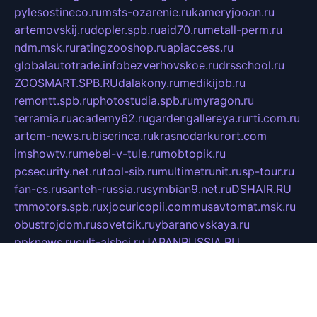
pylesostineco.ru
msts-ozarenie.ru
kameryjooan.ru
artemovskij.ru
dopler.spb.ru
aid70.ru
metall-perm.ru
ndm.msk.ru
ratingzooshop.ru
apiaccess.ru
globalautotrade.info
bezverhovskoe.ru
drsschool.ru
ZOOSMART.SPB.RU
dalakony.ru
medikijob.ru
remontt.spb.ru
photostudia.spb.ru
myragon.ru
terramia.ru
academy62.ru
gardengallereya.ru
rti.com.ru
artem-news.ru
biserinca.ru
krasnodarkurort.com
imshowtv.ru
mebel-v-tule.ru
mobtopik.ru
pcsecurity.net.ru
tool-sib.ru
multimetrunit.ru
sp-tour.ru
fan-cs.ru
santeh-russia.ru
symbian9.net.ru
DSHAIR.RU
tmmotors.spb.ru
xjocuricopii.com
musavtomat.msk.ru
obustrojdom.ru
sovetcik.ru
ybaranovskaya.ru
ppknews.ru
cult-alshei.ru
JAPANRUSSIA.RU
proekciyamebel.ru
imper-finans.ru
rim.org.ru
glamourai.ru
brassminus.ru
zabor-pro.ru
ftn.pp.ru
dorogoe58.ru
laimengpacker.ru
kuzova-zapchasti.ru
sageerp.ru
taxodrom.ru
dsrazvitie.ru
hardcity.net.ru