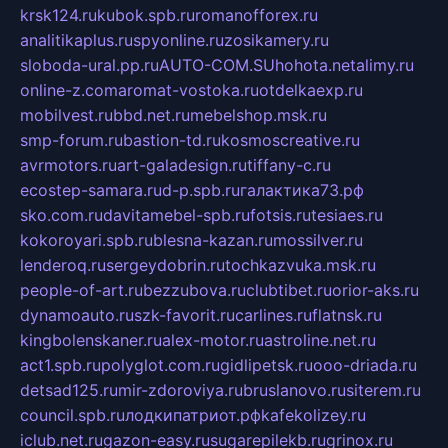
krsk124.ru
kubok.spb.ru
romanofforex.ru
analitikaplus.ru
spyonline.ru
zosikamery.ru
sloboda-ural.pp.ru
AUTO-COM.SU
hohota.net
alimy.ru
online-z.com
aromat-vostoka.ru
otdelkaexp.ru
mobilvest.ru
bbd.net.ru
mebelshop.msk.ru
smp-forum.ru
bastion-td.ru
kosmoscreative.ru
avrmotors.ru
art-galadesign.ru
tiffany-c.ru
ecostep-samara.ru
d-p.spb.ru
галактика73.рф
sko.com.ru
davitamebel-spb.ru
fotsis.ru
tesiaes.ru
kokoroyari.spb.ru
blesna-kazan.ru
mossilver.ru
lenderoq.ru
sergeydobrin.ru
tochkazvuka.msk.ru
people-of-art.ru
bezzubova.ru
clubtibet.ru
orior-aks.ru
dynamoauto.ru
szk-favorit.ru
carlines.ru
flatnsk.ru
kingbolenskaner.ru
alex-motor.ru
astroline.net.ru
act1.spb.ru
polyglot.com.ru
gidlipetsk.ru
ooo-driada.ru
detsad125.ru
mir-zdoroviya.ru
bruslanovo.ru
siterem.ru
council.spb.ru
лодкипатриот.рф
kafekolizey.ru
iclub.net.ru
gazon-easy.ru
sugarepilekb.ru
grinox.ru