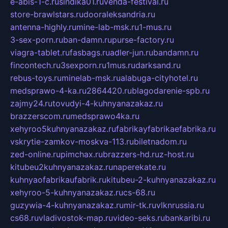
e-abis-1-c.ru
sindika01.ru
venda-festival.ru
store-brawlstars.ru
dooraleksandria.ru
antenna-highly.ru
mine-lab-msk.ru
1-mus.ru
3-sex-porn.ru
ban-damn.ru
purse-factory.ru
viagra-tablet.ru
fasbags.ru
adler-jun.ru
bandamn.ru
fincontech.ru
3sexporn.ru
1mus.ru
darksand.ru
rebus-toys.ru
minelab-msk.ru
alabuga-cityhotel.ru
medsprawo-4-ka.ru
2864420.ru
blagodarenie-spb.ru
zajmy24.ru
tovudyi-4-kuhnyanazakaz.ru
brazzerscom.ru
medsprawo4ka.ru
xehyroo5kuhnyanazakaz.ru
fabrikayfabrikaefabrika.ru
vskrytie-zamkov-moskva-113.ru
biletnadom.ru
zed-online.ru
pimchax.ru
brazzers-hd.ru
z-host.ru
kitubeu2kuhnyanazakaz.ru
naperekate.ru
kuhnyaofabrikaufabrik.ru
kitubeu-2-kuhnyanazakaz.ru
xehyroo-5-kuhnyanazakaz.ru
cs-68.ru
guzywia-4-kuhnyanazakaz.ru
mir-tk.ru
vlknrussia.ru
cs68.ru
vladivostok-map.ru
video-seks.ru
bankaribi.ru