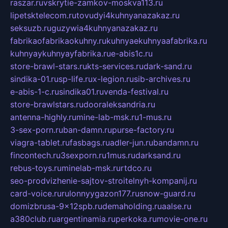
raszar.ru
vskrytie-zamkov-moskva113.ru
lipetsktelecom.ru
tovudyi4kuhnyanazakaz.ru
seksuzb.ru
guzywia4kuhnyanazakaz.ru
fabrikaofabrikaokuhny.ru
kuhnyaekuhnyaafabrika.ru
kuhnyaykuhnyayfabrika.ru
e-abis1c.ru
store-brawl-stars.ru
kts-services.ru
dark-sand.ru
sindika-01.ru
sp-life.ru
x-legion.ru
sib-archives.ru
e-abis-1-c.ru
sindika01.ru
venda-festival.ru
store-brawlstars.ru
dooraleksandria.ru
antenna-highly.ru
mine-lab-msk.ru
1-mus.ru
3-sex-porn.ru
ban-damn.ru
purse-factory.ru
viagra-tablet.ru
fasbags.ru
adler-jun.ru
bandamn.ru
fincontech.ru
3sexporn.ru
1mus.ru
darksand.ru
rebus-toys.ru
minelab-msk.ru
rtdco.ru
seo-prodvizhenie-sajtov-stroitelnyh-kompanij.ru
card-voice.ru
rulonnyygazon177.ru
snow-guard.ru
domizbrusa-9x12spb.ru
demaholding.ru
aalse.ru
a380club.ru
argentinamia.ru
perkoka.ru
movie-one.ru