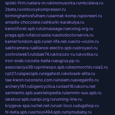
spiski-firm.ru
elara-m.ru
kinomusorka.ru
mkcslava.ru
2bets.ru
vintovoykompressor.ru
birminghamvsfulham.ru
sarmat-komp.ru
pioneeri.ru
amadis-chocolate.ru
shkurki-karakulya.ru
kanotiforet.spb.ru
tutmassage.ru
ecolog.org.ru
praga.spb.ru
falcorussia.ru
autodoctorservis.ru
kamertondom.spb.ru
net-life.net.ru
avto-vozim.ru
sakhcamera.ru
alliance-electro.spb.ru
stroyavt.ru
controlweb1.ru
tdsak74.ru
kinzozo-ru.ru
kvotka.ru
iron-snab.ru
costa-bella.ru
eugrus.pp.ru
associaciya39.ru
primexpo.spb.ru
bezmorchin.ru
ia2.ru
cpt21.ru
ispecspb.ru
regahost.ru
kolosok-elita.ru
tae-kwon.ru
consrio.com.ru
insiam.ru
avegainfo.ru
archery161.ru
bigencyclica.ru
vlast16.ru
korru.net
sarmiento.spb.su
extelopedia.ru
lammin-suo.spb.ru
iskatour.spb.ru
snpi.org.ru
running-line.ru
krygeva-spa.ru
chel.net.ru
rust-loco.ru
dugshop.ru
hl-beta.spb.ru
school494.spb.ru
mymubaby.ru