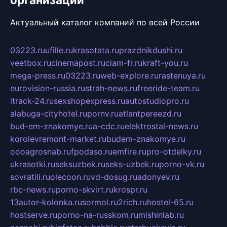
Актуальный каталог компаний по всей России
03223.ru
ufille.ru
krasotata.ru
prazdnikdushi.ru
veetbox.ru
cinemapost.ru
ciam-fr.ru
kraft-you.ru
mega-press.ru
03223.ru
web-explore.ru
rastenuya.ru
eurovision-russia.ru
strah-news.ru
freeride-team.ru
itrack-24.ru
sexshopexpress.ru
autostudiopro.ru
alabuga-cityhotel.ru
pornv.ru
atlantpereezd.ru
bud-em-znakomye.ru
a-cdc.ru
elektrostal-news.ru
korolevremont-market.ru
budem-znakomye.ru
oooagrosnab.ru
fpodaso.ru
emfire.ru
pro-otdelky.ru
ukrasotki.ru
seksuzbek.ru
seks-uzbek.ru
porno-vk.ru
sovratili.ru
olecoon.ru
vd-dosug.ru
adonyev.ru
rbc-news.ru
porno-skvirt.ru
krospr.ru
13autor-kolonka.ru
sormol.ru
2rich.ru
hostel-65.ru
hostserve.ru
porno-na-russkom.ru
mishinlab.ru