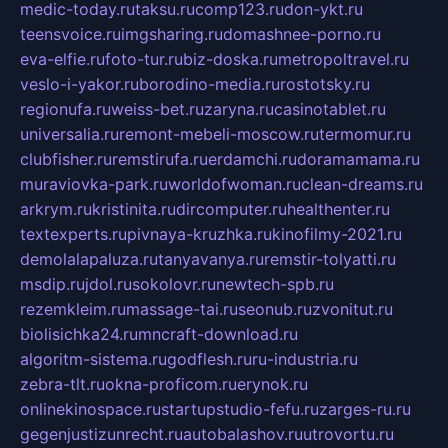
medic-today.ru
taksu.ru
comp123.ru
don-ykt.ru
teensvoice.ru
imgsharing.ru
domashnee-porno.ru
eva-elfie.ru
foto-tur.ru
biz-doska.ru
metropoltravel.ru
veslo-i-yakor.ru
borodino-media.ru
rostotsky.ru
regionufa.ru
weiss-bet.ru
zaryna.ru
casinotablet.ru
universalia.ru
remont-mebeli-moscow.ru
termomur.ru
clubfisher.ru
remstirufa.ru
erdamchi.ru
doramamama.ru
muraviovka-park.ru
worldofwoman.ru
clean-dreams.ru
arkrym.ru
kristinita.ru
dircomputer.ru
healthenter.ru
textexperts.ru
pivnaya-kruzhka.ru
kinofilmy-2021.ru
demolalapaluza.ru
tanyavanya.ru
remstir-tolyatti.ru
msdip.ru
jdol.ru
sokolovr.ru
newtech-spb.ru
rezemkleim.ru
massage-tai.ru
seonub.ru
zvonitut.ru
biolisichka24.ru
mncraft-download.ru
algoritm-sistema.ru
godflesh.ru
ru-industria.ru
zebra-tlt.ru
okna-proficom.ru
erynok.ru
onlinekinospace.ru
startupstudio-fefu.ru
zarges-ru.ru
gegenjustizunrecht.ru
autobalashov.ru
utrovortu.ru