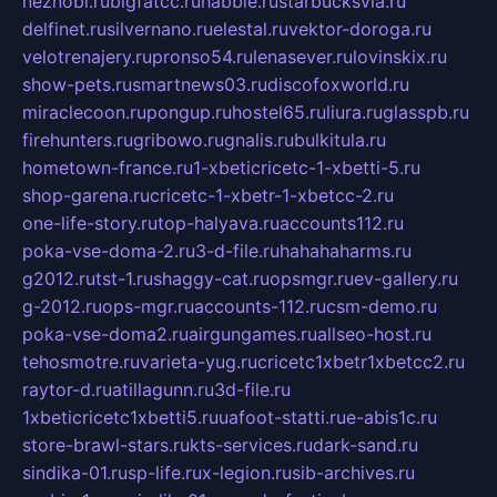
neznobi.ru
bigfatcc.ru
habble.ru
starbucksvia.ru
delfinet.ru
silvernano.ru
elestal.ru
vektor-doroga.ru
velotrenajery.ru
pronso54.ru
lenasever.ru
lovinskix.ru
show-pets.ru
smartnews03.ru
discofoxworld.ru
miraclecoon.ru
pongup.ru
hostel65.ru
liura.ru
glasspb.ru
firehunters.ru
gribowo.ru
gnalis.ru
bulkitula.ru
hometown-france.ru
1-xbeticricetc-1-xbetti-5.ru
shop-garena.ru
cricetc-1-xbetr-1-xbetcc-2.ru
one-life-story.ru
top-halyava.ru
accounts112.ru
poka-vse-doma-2.ru
3-d-file.ru
hahahaharms.ru
g2012.ru
tst-1.ru
shaggy-cat.ru
opsmgr.ru
ev-gallery.ru
g-2012.ru
ops-mgr.ru
accounts-112.ru
csm-demo.ru
poka-vse-doma2.ru
airgungames.ru
allseo-host.ru
tehosmotre.ru
varieta-yug.ru
cricetc1xbetr1xbetcc2.ru
raytor-d.ru
atillagunn.ru
3d-file.ru
1xbeticricetc1xbetti5.ru
uafoot-statti.ru
e-abis1c.ru
store-brawl-stars.ru
kts-services.ru
dark-sand.ru
sindika-01.ru
sp-life.ru
x-legion.ru
sib-archives.ru