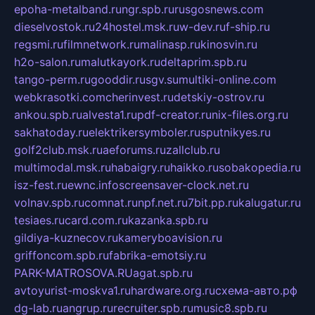
epoha-metalband.ru
ngr.spb.ru
rusgosnews.com
dieselvostok.ru
24hostel.msk.ru
w-dev.ru
f-ship.ru
regsmi.ru
filmnetwork.ru
malinasp.ru
kinosvin.ru
h2o-salon.ru
malutkayork.ru
deltaprim.spb.ru
tango-perm.ru
gooddir.ru
sgv.su
multiki-online.com
webkrasotki.com
cherinvest.ru
detskiy-ostrov.ru
ankou.spb.ru
alvesta1.ru
pdf-creator.ru
nix-files.org.ru
sakhatoday.ru
elektrikersymboler.ru
sputnikyes.ru
golf2club.msk.ru
aeforums.ru
zallclub.ru
multimodal.msk.ru
habaigry.ru
haikko.ru
sobakopedia.ru
isz-fest.ru
ewnc.info
screensaver-clock.net.ru
volnav.spb.ru
comnat.ru
npf.net.ru
7bit.pp.ru
kalugatur.ru
tesiaes.ru
card.com.ru
kazanka.spb.ru
gildiya-kuznecov.ru
kameryboavision.ru
griffoncom.spb.ru
fabrika-emotsiy.ru
PARK-MATROSOVA.RU
agat.spb.ru
avtoyurist-moskva1.ru
hardware.org.ru
схема-авто.рф
dg-lab.ru
angrup.ru
recruiter.spb.ru
music8.spb.ru