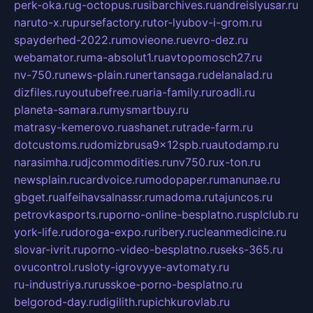
perk-oka.ru
g-octopus.ru
sibarchives.ru
andreislyusar.ru
naruto-x.ru
pursefactory.ru
tor-lyubov-i-grom.ru
spayderhed-2022.ru
movieone.ru
evro-dez.ru
webamator.ru
ma-absolut1.ru
avtopomosch27.ru
nv-750.ru
news-plain.ru
nertansaga.ru
delanalad.ru
dizfiles.ru
youtubefree.ru
aria-family.ru
roadli.ru
planeta-samara.ru
mysmartbuy.ru
matrasy-kemerovo.ru
ashanet.ru
trade-farm.ru
dotcustoms.ru
domizbrusa9x12spb.ru
autodamp.ru
narasimha.ru
djcommodities.ru
nv750.ru
x-ton.ru
newsplain.ru
cardvoice.ru
modopaper.ru
manunae.ru
gbget.ru
alfeihavsalnassr.ru
madoma.ru
tajuncos.ru
petrovkasports.ru
porno-online-besplatno.ru
splclub.ru
york-life.ru
doroga-expo.ru
ribery.ru
cleanmedicine.ru
slovar-ivrit.ru
porno-video-besplatno.ru
seks-365.ru
ovucontrol.ru
sloty-igrovyye-avtomaty.ru
ru-industriya.ru
russkoe-porno-besplatno.ru
belgorod-day.ru
digilith.ru
pichkurovlab.ru