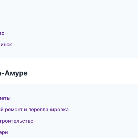
во
бинск
а-Амуре
меты
й ремонт и перепланировка
троительство
ери