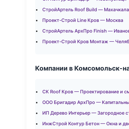
СтройАртель Roof Build — Махачкала
Проект-Строй Line Кров — Москва
СтройАртель АрхПро Finish — Ивано
Проект-Строй Кров Монтаж — Челя
Компании в Комсомольск-н
СК Roof Кров — Проектирование и с
ООО Бригадир АрхПро — Капитальны
ИП Дерево Интерьер — Загородное с
ИнжСтрой Контур Бетон — Окна и дв