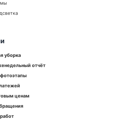
емы
одсветка
ми
ая уборка
женедельный отчёт
 фотоэтапы
платежей
птовым ценам
обращения
 работ