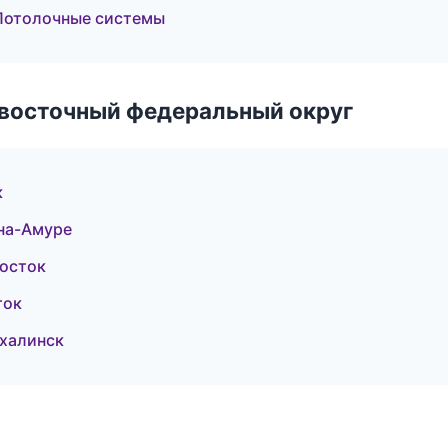
Потолочные системы
евосточный федеральный округ
к
на-Амуре
восток
ток
халинск