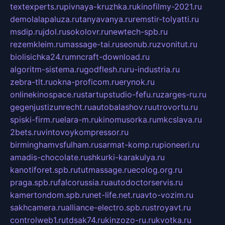
textexperts.ru
pivnaya-kruzhka.ru
kinofilmy-2021.ru
demolalapaluza.ru
tanyavanya.ru
remstir-tolyatti.ru
msdip.ru
jdol.ru
sokolovr.ru
newtech-spb.ru
rezemkleim.ru
massage-tai.ru
seonub.ru
zvonitut.ru
biolisichka24.ru
mncraft-download.ru
algoritm-sistema.ru
godflesh.ru
ru-industria.ru
zebra-tlt.ru
okna-proficom.ru
erynok.ru
onlinekinospace.ru
startupstudio-fefu.ru
zarges-ru.ru
gegenjustizunrecht.ru
autobalashov.ru
utrovortu.ru
spiski-firm.ru
elara-m.ru
kinomusorka.ru
mkcslava.ru
2bets.ru
vintovoykompressor.ru
birminghamvsfulham.ru
sarmat-komp.ru
pioneeri.ru
amadis-chocolate.ru
shkurki-karakulya.ru
kanotiforet.spb.ru
tutmassage.ru
ecolog.org.ru
praga.spb.ru
falcorussia.ru
autodoctorservis.ru
kamertondom.spb.ru
net-life.net.ru
avto-vozim.ru
sakhcamera.ru
alliance-electro.spb.ru
stroyavt.ru
controlweb1.ru
tdsak74.ru
kinzozo-ru.ru
kvotka.ru