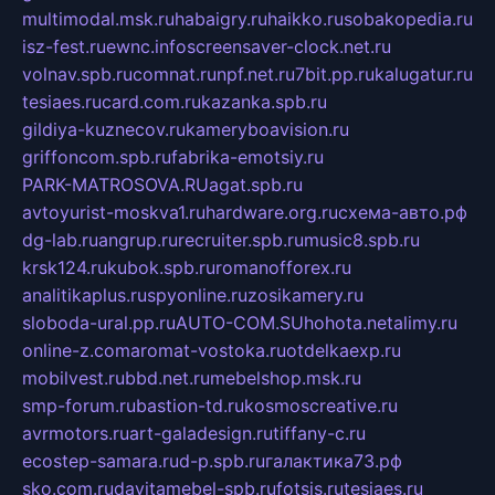
multimodal.msk.ru
habaigry.ru
haikko.ru
sobakopedia.ru
isz-fest.ru
ewnc.info
screensaver-clock.net.ru
volnav.spb.ru
comnat.ru
npf.net.ru
7bit.pp.ru
kalugatur.ru
tesiaes.ru
card.com.ru
kazanka.spb.ru
gildiya-kuznecov.ru
kameryboavision.ru
griffoncom.spb.ru
fabrika-emotsiy.ru
PARK-MATROSOVA.RU
agat.spb.ru
avtoyurist-moskva1.ru
hardware.org.ru
схема-авто.рф
dg-lab.ru
angrup.ru
recruiter.spb.ru
music8.spb.ru
krsk124.ru
kubok.spb.ru
romanofforex.ru
analitikaplus.ru
spyonline.ru
zosikamery.ru
sloboda-ural.pp.ru
AUTO-COM.SU
hohota.net
alimy.ru
online-z.com
aromat-vostoka.ru
otdelkaexp.ru
mobilvest.ru
bbd.net.ru
mebelshop.msk.ru
smp-forum.ru
bastion-td.ru
kosmoscreative.ru
avrmotors.ru
art-galadesign.ru
tiffany-c.ru
ecostep-samara.ru
d-p.spb.ru
галактика73.рф
sko.com.ru
davitamebel-spb.ru
fotsis.ru
tesiaes.ru