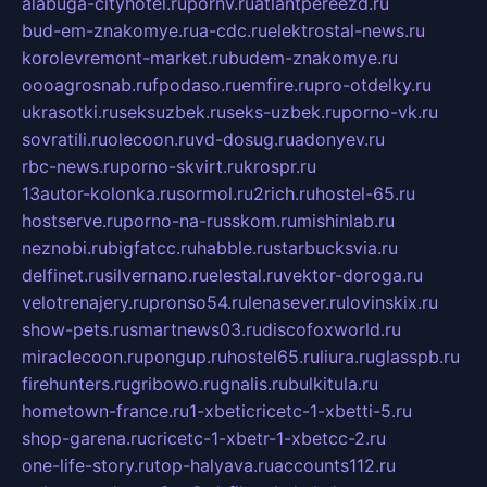
alabuga-cityhotel.ru
pornv.ru
atlantpereezd.ru
bud-em-znakomye.ru
a-cdc.ru
elektrostal-news.ru
korolevremont-market.ru
budem-znakomye.ru
oooagrosnab.ru
fpodaso.ru
emfire.ru
pro-otdelky.ru
ukrasotki.ru
seksuzbek.ru
seks-uzbek.ru
porno-vk.ru
sovratili.ru
olecoon.ru
vd-dosug.ru
adonyev.ru
rbc-news.ru
porno-skvirt.ru
krospr.ru
13autor-kolonka.ru
sormol.ru
2rich.ru
hostel-65.ru
hostserve.ru
porno-na-russkom.ru
mishinlab.ru
neznobi.ru
bigfatcc.ru
habble.ru
starbucksvia.ru
delfinet.ru
silvernano.ru
elestal.ru
vektor-doroga.ru
velotrenajery.ru
pronso54.ru
lenasever.ru
lovinskix.ru
show-pets.ru
smartnews03.ru
discofoxworld.ru
miraclecoon.ru
pongup.ru
hostel65.ru
liura.ru
glasspb.ru
firehunters.ru
gribowo.ru
gnalis.ru
bulkitula.ru
hometown-france.ru
1-xbeticricetc-1-xbetti-5.ru
shop-garena.ru
cricetc-1-xbetr-1-xbetcc-2.ru
one-life-story.ru
top-halyava.ru
accounts112.ru