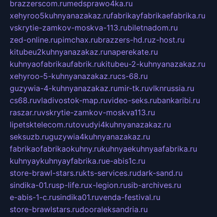
brazzerscom.ru
medsprawo4ka.ru
xehyroo5kuhnyanazakaz.ru
fabrikayfabrikaefabrika.ru
vskrytie-zamkov-moskva-113.ru
biletnadom.ru
zed-online.ru
pimchax.ru
brazzers-hd.ru
z-host.ru
kitubeu2kuhnyanazakaz.ru
naperekate.ru
kuhnyaofabrikaufabrik.ru
kitubeu-2-kuhnyanazakaz.ru
xehyroo-5-kuhnyanazakaz.ru
cs-68.ru
guzywia-4-kuhnyanazakaz.ru
mir-tk.ru
vlknrussia.ru
cs68.ru
vladivostok-map.ru
video-seks.ru
bankaribi.ru
raszar.ru
vskrytie-zamkov-moskva113.ru
lipetsktelecom.ru
tovudyi4kuhnyanazakaz.ru
seksuzb.ru
guzywia4kuhnyanazakaz.ru
fabrikaofabrikaokuhny.ru
kuhnyaekuhnyaafabrika.ru
kuhnyaykuhnyayfabrika.ru
e-abis1c.ru
store-brawl-stars.ru
kts-services.ru
dark-sand.ru
sindika-01.ru
sp-life.ru
x-legion.ru
sib-archives.ru
e-abis-1-c.ru
sindika01.ru
venda-festival.ru
store-brawlstars.ru
dooraleksandria.ru