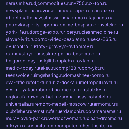
narasimha.ru
djcommodities.ru
nv750.ru
x-ton.ru
newsplain.ru
cardvoice.ru
modopaper.ru
manunae.ru
gbget.ru
alfeihavsalnassr.ru
madoma.ru
tajuncos.ru
petrovkasports.ru
porno-online-besplatno.ru
splclub.ru
york-life.ru
doroga-expo.ru
ribery.ru
cleanmedicine.ru
slovar-ivrit.ru
porno-video-besplatno.ru
seks-365.ru
ovucontrol.ru
sloty-igrovyye-avtomaty.ru
ru-industriya.ru
russkoe-porno-besplatno.ru
belgorod-day.ru
digilith.ru
pichkurovlab.ru
medic-today.ru
taksu.ru
comp123.ru
don-ykt.ru
teensvoice.ru
imgsharing.ru
domashnee-porno.ru
eva-elfie.ru
foto-tur.ru
biz-doska.ru
metropoltravel.ru
veslo-i-yakor.ru
borodino-media.ru
rostotsky.ru
regionufa.ru
weiss-bet.ru
zaryna.ru
casinotablet.ru
universalia.ru
remont-mebeli-moscow.ru
termomur.ru
clubfisher.ru
remstirufa.ru
erdamchi.ru
doramamama.ru
muraviovka-park.ru
worldofwoman.ru
clean-dreams.ru
arkrym.ru
kristinita.ru
dircomputer.ru
healthenter.ru