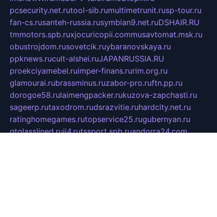
pcsecurity.net.ru
tool-sib.ru
multimetrunit.ru
sp-tour.ru
fan-cs.ru
santeh-russia.ru
symbian9.net.ru
DSHAIR.RU
tmmotors.spb.ru
xjocuricopii.com
musavtomat.msk.ru
obustrojdom.ru
sovetcik.ru
ybaranovskaya.ru
ppknews.ru
cult-alshei.ru
JAPANRUSSIA.RU
proekciyamebel.ru
imper-finans.ru
rim.org.ru
glamourai.ru
brassminus.ru
zabor-pro.ru
ftn.pp.ru
dorogoe58.ru
laimengpacker.ru
kuzova-zapchasti.ru
sageerp.ru
taxodrom.ru
dsrazvitie.ru
hardcity.net.ru
ratinghomegames.ru
topservice25.ru
gubernyan.ru
gtglasslined.ru
ii4.ru
tssport.spb.ru
andorra24.com
blackwallstreet.ru
oboimos.ru
optim-doors.com.ru
ikuch.ru
nycr.org.ru
npa21.ru
vremya-ch.spb.ru
desert000.ru
ivtorgi.ru
ifiori.ru
catalog-statei.ru
dcv.org.ru
spetsmaster174.ru
ipkameryhiseeu.ru
dum26.ru
ruspol.spb.ru
fr-opendp.ru
kam-solnyshko.ru
cheyenne-arapaho.ru
sevzapmetal.spb.ru
ted-lapidus.spb.ru
parasite-eliminator.ru