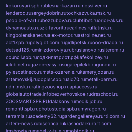
kokoroyari.spb.ru
blesna-kazan.ru
mossilver.ru
lenderoq.ru
sergeydobrin.ru
tochkazvuka.msk.ru
people-of-art.ru
bezzubova.ru
clubtibet.ru
orior-aks.ru
dynamoauto.ru
szk-favorit.ru
carlines.ru
flatnsk.ru
kingbolenskaner.ru
alex-motor.ru
astroline.net.ru
act1.spb.ru
polyglot.com.ru
gidlipetsk.ru
ooo-driada.ru
detsad125.ru
mir-zdoroviya.ru
bruslanovo.ru
siterem.ru
council.spb.ru
лодкипатриот.рф
kafekolizey.ru
iclub.net.ru
gazon-easy.ru
sugarepilekb.ru
grinox.ru
pylesostineco.ru
msts-ozarenie.ru
kameryjooan.ru
artemovskij.ru
dopler.spb.ru
aid70.ru
metall-perm.ru
ndm.msk.ru
ratingzooshop.ru
apiaccess.ru
globalautotrade.info
bezverhovskoe.ru
drsschool.ru
ZOOSMART.SPB.RU
dalakony.ru
medikijob.ru
remontt.spb.ru
photostudia.spb.ru
myragon.ru
terramia.ru
academy62.ru
gardengallereya.ru
rti.com.ru
artem-news.ru
biserinca.ru
krasnodarkurort.com
imshowtv.ru
mebel-v-tule.ru
mobtopik.ru