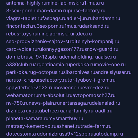
antenna-highly.ru
mine-lab-msk.ru
1-mus.ru
3-sex-porn.ru
ban-damn.ru
purse-factory.ru
viagra-tablet.ru
fasbags.ru
adler-jun.ru
bandamn.ru
fincontech.ru
3sexporn.ru
1mus.ru
darksand.ru
rebus-toys.ru
minelab-msk.ru
rtdco.ru
seo-prodvizhenie-sajtov-stroitelnyh-kompanij.ru
card-voice.ru
rulonnyygazon177.ru
snow-guard.ru
domizbrusa-9x12spb.ru
demaholding.ru
aalse.ru
a380club.ru
argentinamia.ru
perkoka.ru
movie-one.ru
perk-oka.ru
g-octopus.ru
sibarchives.ru
andreislyusar.ru
naruto-x.ru
pursefactory.ru
tor-lyubov-i-grom.ru
spayderhed-2022.ru
movieone.ru
evro-dez.ru
webamator.ru
ma-absolut1.ru
avtopomosch27.ru
nv-750.ru
news-plain.ru
nertansaga.ru
delanalad.ru
dizfiles.ru
youtubefree.ru
aria-family.ru
roadli.ru
planeta-samara.ru
mysmartbuy.ru
matrasy-kemerovo.ru
ashanet.ru
trade-farm.ru
dotcustoms.ru
domizbrusa9x12spb.ru
autodamp.ru