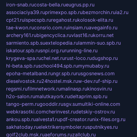
iron-snab.ru
costa-bella.ru
eugrus.pp.ru
associaciya39.ru
primexpo.spb.ru
bezmorchin.ru
ia2.ru
cpt21.ru
ispecspb.ru
regahost.ru
kolosok-elita.ru
tae-kwon.ru
consrio.com.ru
insiam.ru
avegainfo.ru
archery161.ru
bigencyclica.ru
vlast16.ru
korru.net
sarmiento.spb.su
extelopedia.ru
lammin-suo.spb.ru
iskatour.spb.ru
snpi.org.ru
running-line.ru
krygeva-spa.ru
chel.net.ru
rust-loco.ru
dugshop.ru
hl-beta.spb.ru
school494.spb.ru
mymubaby.ru
epoha-metalband.ru
ngr.spb.ru
rusgosnews.com
dieselvostok.ru
24hostel.msk.ru
w-dev.ru
f-ship.ru
regsmi.ru
filmnetwork.ru
malinasp.ru
kinosvin.ru
h2o-salon.ru
malutkayork.ru
deltaprim.spb.ru
tango-perm.ru
gooddir.ru
sgv.su
multiki-online.com
webkrasotki.com
cherinvest.ru
detskiy-ostrov.ru
ankou.spb.ru
alvesta1.ru
pdf-creator.ru
nix-files.org.ru
sakhatoday.ru
elektrikersymboler.ru
sputnikyes.ru
golf2club.msk.ru
aeforums.ru
zallclub.ru