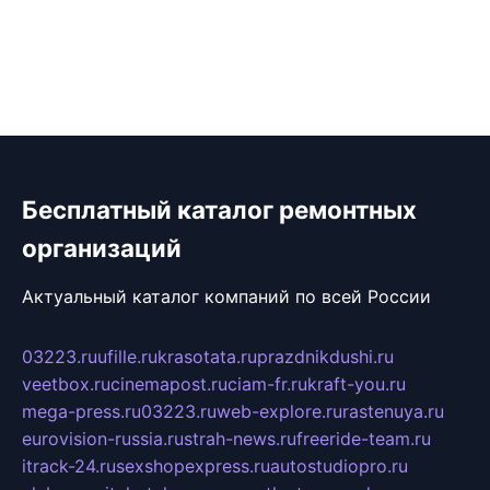
Бесплатный каталог ремонтных
организаций
Актуальный каталог компаний по всей России
03223.ru
ufille.ru
krasotata.ru
prazdnikdushi.ru
veetbox.ru
cinemapost.ru
ciam-fr.ru
kraft-you.ru
mega-press.ru
03223.ru
web-explore.ru
rastenuya.ru
eurovision-russia.ru
strah-news.ru
freeride-team.ru
itrack-24.ru
sexshopexpress.ru
autostudiopro.ru