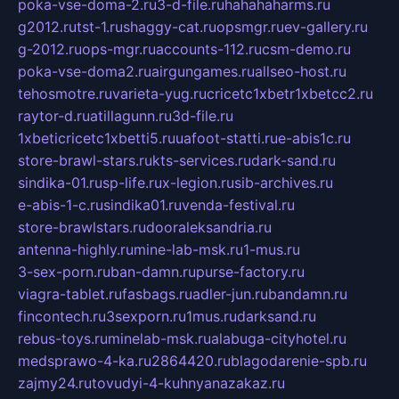
poka-vse-doma-2.ru
3-d-file.ru
hahahaharms.ru
g2012.ru
tst-1.ru
shaggy-cat.ru
opsmgr.ru
ev-gallery.ru
g-2012.ru
ops-mgr.ru
accounts-112.ru
csm-demo.ru
poka-vse-doma2.ru
airgungames.ru
allseo-host.ru
tehosmotre.ru
varieta-yug.ru
cricetc1xbetr1xbetcc2.ru
raytor-d.ru
atillagunn.ru
3d-file.ru
1xbeticricetc1xbetti5.ru
uafoot-statti.ru
e-abis1c.ru
store-brawl-stars.ru
kts-services.ru
dark-sand.ru
sindika-01.ru
sp-life.ru
x-legion.ru
sib-archives.ru
e-abis-1-c.ru
sindika01.ru
venda-festival.ru
store-brawlstars.ru
dooraleksandria.ru
antenna-highly.ru
mine-lab-msk.ru
1-mus.ru
3-sex-porn.ru
ban-damn.ru
purse-factory.ru
viagra-tablet.ru
fasbags.ru
adler-jun.ru
bandamn.ru
fincontech.ru
3sexporn.ru
1mus.ru
darksand.ru
rebus-toys.ru
minelab-msk.ru
alabuga-cityhotel.ru
medsprawo-4-ka.ru
2864420.ru
blagodarenie-spb.ru
zajmy24.ru
tovudyi-4-kuhnyanazakaz.ru