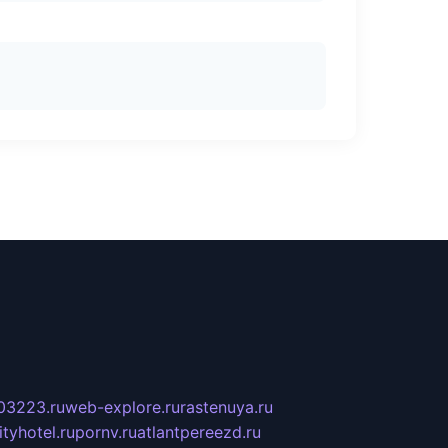
03223.ru
web-explore.ru
rastenuya.ru
tyhotel.ru
pornv.ru
atlantpereezd.ru