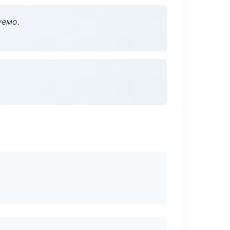
уемо.