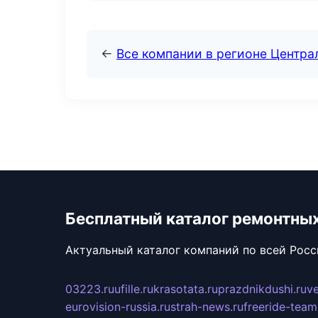
←
Все компании в регионе Центр
Бесплатный каталог ремонтны
Актуальный каталог компаний по всей Рос
03223.ru
ufille.ru
krasotata.ru
prazdnikdushi.ru
v
eurovision-russia.ru
strah-news.ru
freeride-team