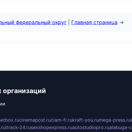
альный федеральный округ
|
Главная страница
→
х организаций
сии
eetbox.ru
cinemapost.ru
ciam-fr.ru
kraft-you.ru
mega-press.ru
.ru
itrack-24.ru
sexshopexpress.ru
autostudiopro.ru
alabuga-ci