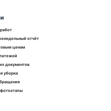
ми
 работ
женедельный отчёт
птовым ценам
платежей
их документов
ая уборка
обращения
 фотоэтапы