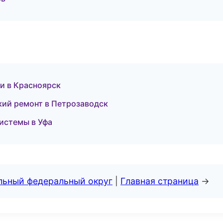
и в Красноярск
ий ремонт в Петрозаводск
истемы в Уфа
альный федеральный округ
|
Главная страница
→