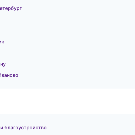
етербург
ик
ону
Иваново
и благоустройство