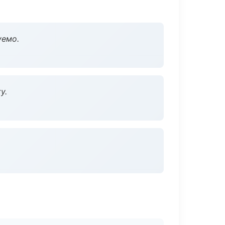
уемо.
у.