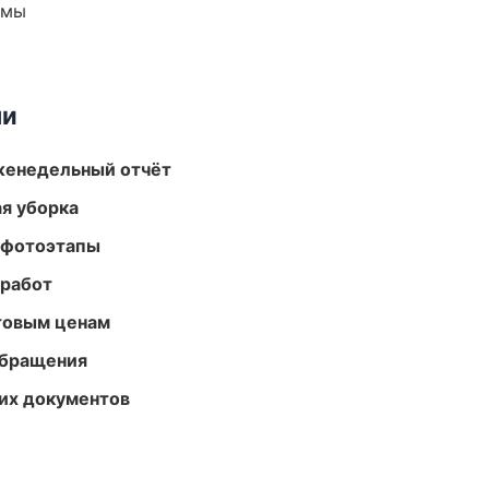
емы
ми
женедельный отчёт
ая уборка
 фотоэтапы
 работ
птовым ценам
обращения
их документов