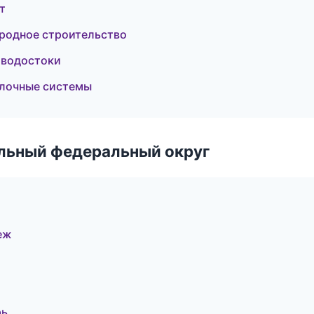
т
родное строительство
 водостоки
лочные системы
альный федеральный округ
еж
рь