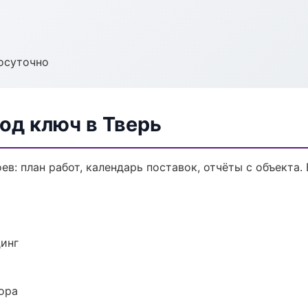
осуточно
од ключ в Тверь
в: план работ, календарь поставок, отчёты с объекта. 
динг
ора