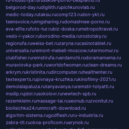
ru-industriya.ru
russkoe-porno-besplatno.ru
belgorod-day.ru
digilith.ru
pichkurovlab.ru
medic-today.ru
taksu.ru
comp123.ru
don-ykt.ru
teensvoice.ru
imgsharing.ru
domashnee-porno.ru
eva-elfie.ru
foto-tur.ru
biz-doska.ru
metropoltravel.ru
veslo-i-yakor.ru
borodino-media.ru
rostotsky.ru
regionufa.ru
weiss-bet.ru
zaryna.ru
casinotablet.ru
universalia.ru
remont-mebeli-moscow.ru
termomur.ru
clubfisher.ru
remstirufa.ru
erdamchi.ru
doramamama.ru
muraviovka-park.ru
worldofwoman.ru
clean-dreams.ru
arkrym.ru
kristinita.ru
dircomputer.ru
healthenter.ru
textexperts.ru
pivnaya-kruzhka.ru
kinofilmy-2021.ru
demolalapaluza.ru
tanyavanya.ru
remstir-tolyatti.ru
msdip.ru
jdol.ru
sokolovr.ru
newtech-spb.ru
rezemkleim.ru
massage-tai.ru
seonub.ru
zvonitut.ru
biolisichka24.ru
mncraft-download.ru
algoritm-sistema.ru
godflesh.ru
ru-industria.ru
zebra-tlt.ru
okna-proficom.ru
erynok.ru