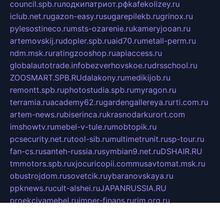
council.spb.ru
лодкипатриот.рф
kafekolizey.ru
iclub.net.ru
gazon-easy.ru
sugarepilekb.ru
grinox.ru
pylesostineco.ru
msts-ozarenie.ru
kameryjooan.ru
artemovskij.ru
dopler.spb.ru
aid70.ru
metall-perm.ru
ndm.msk.ru
ratingzooshop.ru
apiaccess.ru
globalautotrade.info
bezverhovskoe.ru
drsschool.ru
ZOOSMART.SPB.RU
dalakony.ru
medikijob.ru
remontt.spb.ru
photostudia.spb.ru
myragon.ru
terramia.ru
academy62.ru
gardengallereya.ru
rti.com.ru
artem-news.ru
biserinca.ru
krasnodarkurort.com
imshowtv.ru
mebel-v-tule.ru
mobtopik.ru
pcsecurity.net.ru
tool-sib.ru
multimetrunit.ru
sp-tour.ru
fan-cs.ru
santeh-russia.ru
symbian9.net.ru
DSHAIR.RU
tmmotors.spb.ru
xjocuricopii.com
musavtomat.msk.ru
obustrojdom.ru
sovetcik.ru
ybaranovskaya.ru
ppknews.ru
cult-alshei.ru
JAPANRUSSIA.RU
proekciyamebel.ru
imper-finans.ru
rim.org.ru
glamourai.ru
brassminus.ru
zabor-pro.ru
ftn.pp.ru