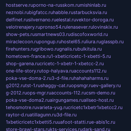
hostserve.ru
porno-na-russkom.ru
mishinlab.ru
neznobi.ru
bigfatcc.ru
habble.ru
starbucksvia.ru
delfinet.ru
silvernano.ru
elestal.ru
vektor-doroga.ru
velotrenajery.ru
pronso54.ru
lenasever.ru
lovinskix.ru
show-pets.ru
smartnews03.ru
discofoxworld.ru
miraclecoon.ru
pongup.ru
hostel65.ru
liura.ru
glasspb.ru
firehunters.ru
gribowo.ru
gnalis.ru
bulkitula.ru
hometown-france.ru
1-xbeticricetc-1-xbetti-5.ru
shop-garena.ru
cricetc-1-xbetr-1-xbetcc-2.ru
one-life-story.ru
top-halyava.ru
accounts112.ru
poka-vse-doma-2.ru
3-d-file.ru
hahahaharms.ru
g2012.ru
tst-1.ru
shaggy-cat.ru
opsmgr.ru
ev-gallery.ru
g-2012.ru
ops-mgr.ru
accounts-112.ru
csm-demo.ru
poka-vse-doma2.ru
airgungames.ru
allseo-host.ru
tehosmotre.ru
varieta-yug.ru
cricetc1xbetr1xbetcc2.ru
raytor-d.ru
atillagunn.ru
3d-file.ru
1xbeticricetc1xbetti5.ru
uafoot-statti.ru
e-abis1c.ru
store-brawl-stars.ru
kts-services.ru
dark-sand.ru