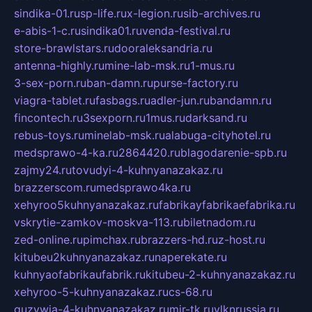
sindika-01.ru
sp-life.ru
x-legion.ru
sib-archives.ru
e-abis-1-c.ru
sindika01.ru
venda-festival.ru
store-brawlstars.ru
dooraleksandria.ru
antenna-highly.ru
mine-lab-msk.ru
1-mus.ru
3-sex-porn.ru
ban-damn.ru
purse-factory.ru
viagra-tablet.ru
fasbags.ru
adler-jun.ru
bandamn.ru
fincontech.ru
3sexporn.ru
1mus.ru
darksand.ru
rebus-toys.ru
minelab-msk.ru
alabuga-cityhotel.ru
medsprawo-4-ka.ru
2864420.ru
blagodarenie-spb.ru
zajmy24.ru
tovudyi-4-kuhnyanazakaz.ru
brazzerscom.ru
medsprawo4ka.ru
xehyroo5kuhnyanazakaz.ru
fabrikayfabrikaefabrika.ru
vskrytie-zamkov-moskva-113.ru
biletnadom.ru
zed-online.ru
pimchax.ru
brazzers-hd.ru
z-host.ru
kitubeu2kuhnyanazakaz.ru
naperekate.ru
kuhnyaofabrikaufabrik.ru
kitubeu-2-kuhnyanazakaz.ru
xehyroo-5-kuhnyanazakaz.ru
cs-68.ru
guzywia-4-kuhnyanazakaz.ru
mir-tk.ru
vlknrussia.ru