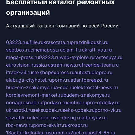
Бесплатный каталог ремонтных
организаций
Актуальный каталог компаний по всей России
03223.ru
ufille.ru
krasotata.ru
prazdnikdushi.ru
veetbox.ru
cinemapost.ru
ciam-fr.ru
kraft-you.ru
mega-press.ru
03223.ru
web-explore.ru
rastenuya.ru
eurovision-russia.ru
strah-news.ru
freeride-team.ru
itrack-24.ru
sexshopexpress.ru
autostudiopro.ru
alabuga-cityhotel.ru
pornv.ru
atlantpereezd.ru
bud-em-znakomye.ru
a-cdc.ru
elektrostal-news.ru
korolevremont-market.ru
budem-znakomye.ru
oooagrosnab.ru
fpodaso.ru
emfire.ru
pro-otdelky.ru
ukrasotki.ru
seksuzbek.ru
seks-uzbek.ru
porno-vk.ru
sovratili.ru
olecoon.ru
vd-dosug.ru
adonyev.ru
rbc-news.ru
porno-skvirt.ru
krospr.ru
13autor-kolonka.ru
sormol.ru
2rich.ru
hostel-65.ru