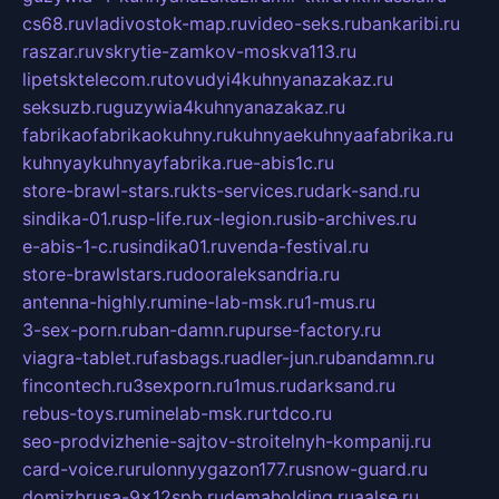
cs68.ru
vladivostok-map.ru
video-seks.ru
bankaribi.ru
raszar.ru
vskrytie-zamkov-moskva113.ru
lipetsktelecom.ru
tovudyi4kuhnyanazakaz.ru
seksuzb.ru
guzywia4kuhnyanazakaz.ru
fabrikaofabrikaokuhny.ru
kuhnyaekuhnyaafabrika.ru
kuhnyaykuhnyayfabrika.ru
e-abis1c.ru
store-brawl-stars.ru
kts-services.ru
dark-sand.ru
sindika-01.ru
sp-life.ru
x-legion.ru
sib-archives.ru
e-abis-1-c.ru
sindika01.ru
venda-festival.ru
store-brawlstars.ru
dooraleksandria.ru
antenna-highly.ru
mine-lab-msk.ru
1-mus.ru
3-sex-porn.ru
ban-damn.ru
purse-factory.ru
viagra-tablet.ru
fasbags.ru
adler-jun.ru
bandamn.ru
fincontech.ru
3sexporn.ru
1mus.ru
darksand.ru
rebus-toys.ru
minelab-msk.ru
rtdco.ru
seo-prodvizhenie-sajtov-stroitelnyh-kompanij.ru
card-voice.ru
rulonnyygazon177.ru
snow-guard.ru
domizbrusa-9x12spb.ru
demaholding.ru
aalse.ru