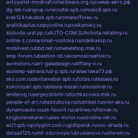
avtoyurist-moskva1.ru
hardware.org.ru
схема-авто.рф
dg-lab.ru
angrup.ru
recruiter.spb.ru
music8.spb.ru
krsk124.ru
kubok.spb.ru
romanofforex.ru
analitikaplus.ru
spyonline.ru
zosikamery.ru
sloboda-ural.pp.ru
AUTO-COM.SU
hohota.net
alimy.ru
online-z.com
aromat-vostoka.ru
otdelkaexp.ru
mobilvest.ru
bbd.net.ru
mebelshop.msk.ru
smp-forum.ru
bastion-td.ru
kosmoscreative.ru
avrmotors.ru
art-galadesign.ru
tiffany-c.ru
ecostep-samara.ru
d-p.spb.ru
галактика73.рф
sko.com.ru
davitamebel-spb.ru
fotsis.ru
tesiaes.ru
kokoroyari.spb.ru
blesna-kazan.ru
mossilver.ru
lenderoq.ru
sergeydobrin.ru
tochkazvuka.msk.ru
people-of-art.ru
bezzubova.ru
clubtibet.ru
orior-aks.ru
dynamoauto.ru
szk-favorit.ru
carlines.ru
flatnsk.ru
kingbolenskaner.ru
alex-motor.ru
astroline.net.ru
act1.spb.ru
polyglot.com.ru
gidlipetsk.ru
ooo-driada.ru
detsad125.ru
mir-zdoroviya.ru
bruslanovo.ru
siterem.ru