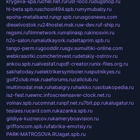
krygeva-spa.ru
chel.net.ru
rust-loco.ru
dugshop.ru
hl-beta.spb.ru
school494.spb.ru
mymubaby.ru
epoha-metalband.ru
ngr.spb.ru
rusgosnews.com
dieselvostok.ru
24hostel.msk.ru
w-dev.ru
f-ship.ru
regsmi.ru
filmnetwork.ru
malinasp.ru
kinosvin.ru
h2o-salon.ru
malutkayork.ru
deltaprim.spb.ru
tango-perm.ru
gooddir.ru
sgv.su
multiki-online.com
webkrasotki.com
cherinvest.ru
detskiy-ostrov.ru
ankou.spb.ru
alvesta1.ru
pdf-creator.ru
nix-files.org.ru
sakhatoday.ru
elektrikersymboler.ru
sputnikyes.ru
golf2club.msk.ru
aeforums.ru
zallclub.ru
multimodal.msk.ru
habaigry.ru
haikko.ru
sobakopedia.ru
isz-fest.ru
ewnc.info
screensaver-clock.net.ru
volnav.spb.ru
comnat.ru
npf.net.ru
7bit.pp.ru
kalugatur.ru
tesiaes.ru
card.com.ru
kazanka.spb.ru
gildiya-kuznecov.ru
kameryboavision.ru
griffoncom.spb.ru
fabrika-emotsiy.ru
PARK-MATROSOVA.RU
agat.spb.ru