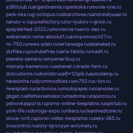
a380club.ru
argentinamia.ru
perkoka.ru
movie-one.ru
perk-oka.ru
g-octopus.ru
sibarchives.ru
andreislyusar.ru
naruto-x.ru
pursefactory.ru
tor-lyubov-i-grom.ru
spayderhed-2022.ru
movieone.ru
evro-dez.ru
webamator.ru
ma-absolut1.ru
avtopomosch27.ru
nv-750.ru
news-plain.ru
nertansaga.ru
delanalad.ru
dizfiles.ru
youtubefree.ru
aria-family.ru
roadli.ru
planeta-samara.ru
mysmartbuy.ru
matrasy-kemerovo.ru
ashanet.ru
trade-farm.ru
dotcustoms.ru
domizbrusa9x12spb.ru
autodamp.ru
narasimha.ru
djcommodities.ru
nv750.ru
x-ton.ru
newsplain.ru
cardvoice.ru
modopaper.ru
manunae.ru
gbget.ru
alfeihavsalnassr.ru
madoma.ru
tajuncos.ru
petrovkasports.ru
porno-online-besplatno.ru
splclub.ru
york-life.ru
doroga-expo.ru
ribery.ru
cleanmedicine.ru
slovar-ivrit.ru
porno-video-besplatno.ru
seks-365.ru
ovucontrol.ru
sloty-igrovyye-avtomaty.ru