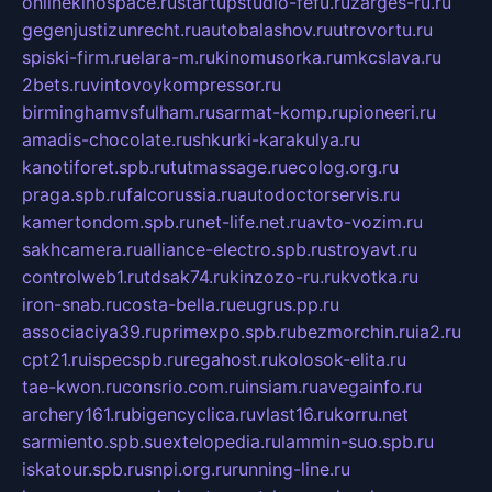
onlinekinospace.ru
startupstudio-fefu.ru
zarges-ru.ru
gegenjustizunrecht.ru
autobalashov.ru
utrovortu.ru
spiski-firm.ru
elara-m.ru
kinomusorka.ru
mkcslava.ru
2bets.ru
vintovoykompressor.ru
birminghamvsfulham.ru
sarmat-komp.ru
pioneeri.ru
amadis-chocolate.ru
shkurki-karakulya.ru
kanotiforet.spb.ru
tutmassage.ru
ecolog.org.ru
praga.spb.ru
falcorussia.ru
autodoctorservis.ru
kamertondom.spb.ru
net-life.net.ru
avto-vozim.ru
sakhcamera.ru
alliance-electro.spb.ru
stroyavt.ru
controlweb1.ru
tdsak74.ru
kinzozo-ru.ru
kvotka.ru
iron-snab.ru
costa-bella.ru
eugrus.pp.ru
associaciya39.ru
primexpo.spb.ru
bezmorchin.ru
ia2.ru
cpt21.ru
ispecspb.ru
regahost.ru
kolosok-elita.ru
tae-kwon.ru
consrio.com.ru
insiam.ru
avegainfo.ru
archery161.ru
bigencyclica.ru
vlast16.ru
korru.net
sarmiento.spb.su
extelopedia.ru
lammin-suo.spb.ru
iskatour.spb.ru
snpi.org.ru
running-line.ru