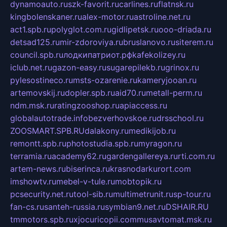
dynamoauto.ru
szk-favorit.ru
carlines.ru
flatnsk.ru
kingbolenskaner.ru
alex-motor.ru
astroline.net.ru
act1.spb.ru
polyglot.com.ru
gidlipetsk.ru
ooo-driada.ru
detsad125.ru
mir-zdoroviya.ru
bruslanovo.ru
siterem.ru
council.spb.ru
лодкипатриот.рф
kafekolizey.ru
iclub.net.ru
gazon-easy.ru
sugarepilekb.ru
grinox.ru
pylesostineco.ru
msts-ozarenie.ru
kameryjooan.ru
artemovskij.ru
dopler.spb.ru
aid70.ru
metall-perm.ru
ndm.msk.ru
ratingzooshop.ru
apiaccess.ru
globalautotrade.info
bezverhovskoe.ru
drsschool.ru
ZOOSMART.SPB.RU
dalakony.ru
medikijob.ru
remontt.spb.ru
photostudia.spb.ru
myragon.ru
terramia.ru
academy62.ru
gardengallereya.ru
rti.com.ru
artem-news.ru
biserinca.ru
krasnodarkurort.com
imshowtv.ru
mebel-v-tule.ru
mobtopik.ru
pcsecurity.net.ru
tool-sib.ru
multimetrunit.ru
sp-tour.ru
fan-cs.ru
santeh-russia.ru
symbian9.net.ru
DSHAIR.RU
tmmotors.spb.ru
xjocuricopii.com
musavtomat.msk.ru