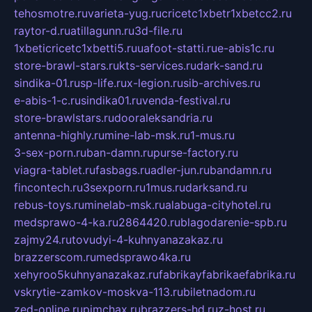
tehosmotre.ru
varieta-yug.ru
cricetc1xbetr1xbetcc2.ru
raytor-d.ru
atillagunn.ru
3d-file.ru
1xbeticricetc1xbetti5.ru
uafoot-statti.ru
e-abis1c.ru
store-brawl-stars.ru
kts-services.ru
dark-sand.ru
sindika-01.ru
sp-life.ru
x-legion.ru
sib-archives.ru
e-abis-1-c.ru
sindika01.ru
venda-festival.ru
store-brawlstars.ru
dooraleksandria.ru
antenna-highly.ru
mine-lab-msk.ru
1-mus.ru
3-sex-porn.ru
ban-damn.ru
purse-factory.ru
viagra-tablet.ru
fasbags.ru
adler-jun.ru
bandamn.ru
fincontech.ru
3sexporn.ru
1mus.ru
darksand.ru
rebus-toys.ru
minelab-msk.ru
alabuga-cityhotel.ru
medsprawo-4-ka.ru
2864420.ru
blagodarenie-spb.ru
zajmy24.ru
tovudyi-4-kuhnyanazakaz.ru
brazzerscom.ru
medsprawo4ka.ru
xehyroo5kuhnyanazakaz.ru
fabrikayfabrikaefabrika.ru
vskrytie-zamkov-moskva-113.ru
biletnadom.ru
zed-online.ru
pimchax.ru
brazzers-hd.ru
z-host.ru