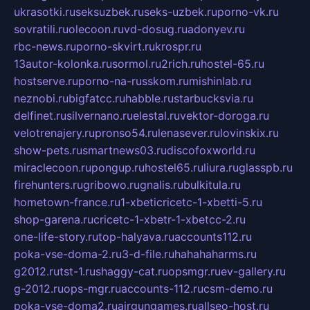
ukrasotki.ru
seksuzbek.ru
seks-uzbek.ru
porno-vk.ru
sovratili.ru
olecoon.ru
vd-dosug.ru
adonyev.ru
rbc-news.ru
porno-skvirt.ru
krospr.ru
13autor-kolonka.ru
sormol.ru
2rich.ru
hostel-65.ru
hostserve.ru
porno-na-russkom.ru
mishinlab.ru
neznobi.ru
bigfatcc.ru
habble.ru
starbucksvia.ru
delfinet.ru
silvernano.ru
elestal.ru
vektor-doroga.ru
velotrenajery.ru
pronso54.ru
lenasever.ru
lovinskix.ru
show-pets.ru
smartnews03.ru
discofoxworld.ru
miraclecoon.ru
pongup.ru
hostel65.ru
liura.ru
glasspb.ru
firehunters.ru
gribowo.ru
gnalis.ru
bulkitula.ru
hometown-france.ru
1-xbeticricetc-1-xbetti-5.ru
shop-garena.ru
cricetc-1-xbetr-1-xbetcc-2.ru
one-life-story.ru
top-halyava.ru
accounts112.ru
poka-vse-doma-2.ru
3-d-file.ru
hahahaharms.ru
g2012.ru
tst-1.ru
shaggy-cat.ru
opsmgr.ru
ev-gallery.ru
g-2012.ru
ops-mgr.ru
accounts-112.ru
csm-demo.ru
poka-vse-doma2.ru
airgungames.ru
allseo-host.ru