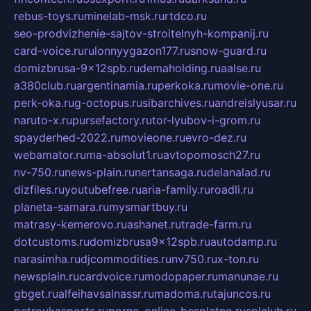
rebus-toys.ru
minelab-msk.ru
rtdco.ru
seo-prodvizhenie-sajtov-stroitelnyh-kompanij.ru
card-voice.ru
rulonnyygazon177.ru
snow-guard.ru
domizbrusa-9x12spb.ru
demaholding.ru
aalse.ru
a380club.ru
argentinamia.ru
perkoka.ru
movie-one.ru
perk-oka.ru
g-octopus.ru
sibarchives.ru
andreislyusar.ru
naruto-x.ru
pursefactory.ru
tor-lyubov-i-grom.ru
spayderhed-2022.ru
movieone.ru
evro-dez.ru
webamator.ru
ma-absolut1.ru
avtopomosch27.ru
nv-750.ru
news-plain.ru
nertansaga.ru
delanalad.ru
dizfiles.ru
youtubefree.ru
aria-family.ru
roadli.ru
planeta-samara.ru
mysmartbuy.ru
matrasy-kemerovo.ru
ashanet.ru
trade-farm.ru
dotcustoms.ru
domizbrusa9x12spb.ru
autodamp.ru
narasimha.ru
djcommodities.ru
nv750.ru
x-ton.ru
newsplain.ru
cardvoice.ru
modopaper.ru
manunae.ru
gbget.ru
alfeihavsalnassr.ru
madoma.ru
tajuncos.ru
petrovkasports.ru
porno-online-besplatno.ru
splclub.ru