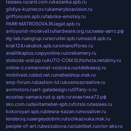
tesiaes.ru
card.com.ru
kazanka.spb.ru
gildiya-kuznecov.ru
kameryboavision.ru
griffoncom.spb.ru
fabrika-emotsiy.ru
PARK-MATROSOVA.RU
agat.spb.ru
avtoyurist-moskva1.ru
hardware.org.ru
схема-авто.рф
dg-lab.ru
angrup.ru
recruiter.spb.ru
music8.spb.ru
krsk124.ru
kubok.spb.ru
romanofforex.ru
analitikaplus.ru
spyonline.ru
zosikamery.ru
sloboda-ural.pp.ru
AUTO-COM.SU
hohota.net
alimy.ru
online-z.com
aromat-vostoka.ru
otdelkaexp.ru
mobilvest.ru
bbd.net.ru
mebelshop.msk.ru
smp-forum.ru
bastion-td.ru
kosmoscreative.ru
avrmotors.ru
art-galadesign.ru
tiffany-c.ru
ecostep-samara.ru
d-p.spb.ru
галактика73.рф
sko.com.ru
davitamebel-spb.ru
fotsis.ru
tesiaes.ru
kokoroyari.spb.ru
blesna-kazan.ru
mossilver.ru
lenderoq.ru
sergeydobrin.ru
tochkazvuka.msk.ru
people-of-art.ru
bezzubova.ru
clubtibet.ru
orior-aks.ru