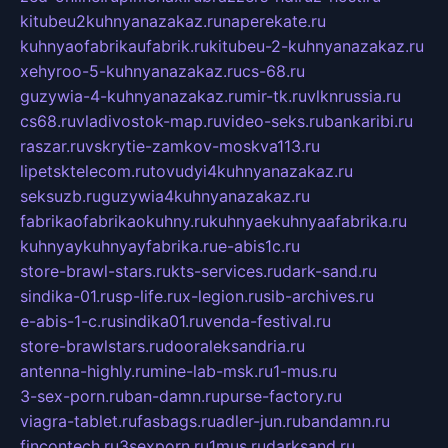
kitubeu2kuhnyanazakaz.ru
naperekate.ru
kuhnyaofabrikaufabrik.ru
kitubeu-2-kuhnyanazakaz.ru
xehyroo-5-kuhnyanazakaz.ru
cs-68.ru
guzywia-4-kuhnyanazakaz.ru
mir-tk.ru
vlknrussia.ru
cs68.ru
vladivostok-map.ru
video-seks.ru
bankaribi.ru
raszar.ru
vskrytie-zamkov-moskva113.ru
lipetsktelecom.ru
tovudyi4kuhnyanazakaz.ru
seksuzb.ru
guzywia4kuhnyanazakaz.ru
fabrikaofabrikaokuhny.ru
kuhnyaekuhnyaafabrika.ru
kuhnyaykuhnyayfabrika.ru
e-abis1c.ru
store-brawl-stars.ru
kts-services.ru
dark-sand.ru
sindika-01.ru
sp-life.ru
x-legion.ru
sib-archives.ru
e-abis-1-c.ru
sindika01.ru
venda-festival.ru
store-brawlstars.ru
dooraleksandria.ru
antenna-highly.ru
mine-lab-msk.ru
1-mus.ru
3-sex-porn.ru
ban-damn.ru
purse-factory.ru
viagra-tablet.ru
fasbags.ru
adler-jun.ru
bandamn.ru
fincontech.ru
3sexporn.ru
1mus.ru
darksand.ru