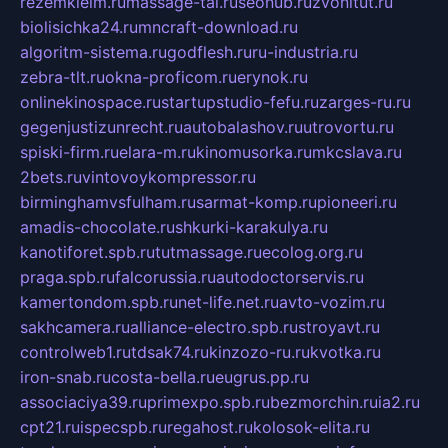
rezemkleim.ru
massage-tai.ru
seonub.ru
zvonitut.ru
biolisichka24.ru
mncraft-download.ru
algoritm-sistema.ru
godflesh.ru
ru-industria.ru
zebra-tlt.ru
okna-proficom.ru
erynok.ru
onlinekinospace.ru
startupstudio-fefu.ru
zarges-ru.ru
gegenjustizunrecht.ru
autobalashov.ru
utrovortu.ru
spiski-firm.ru
elara-m.ru
kinomusorka.ru
mkcslava.ru
2bets.ru
vintovoykompressor.ru
birminghamvsfulham.ru
sarmat-komp.ru
pioneeri.ru
amadis-chocolate.ru
shkurki-karakulya.ru
kanotiforet.spb.ru
tutmassage.ru
ecolog.org.ru
praga.spb.ru
falcorussia.ru
autodoctorservis.ru
kamertondom.spb.ru
net-life.net.ru
avto-vozim.ru
sakhcamera.ru
alliance-electro.spb.ru
stroyavt.ru
controlweb1.ru
tdsak74.ru
kinzozo-ru.ru
kvotka.ru
iron-snab.ru
costa-bella.ru
eugrus.pp.ru
associaciya39.ru
primexpo.spb.ru
bezmorchin.ru
ia2.ru
cpt21.ru
ispecspb.ru
regahost.ru
kolosok-elita.ru