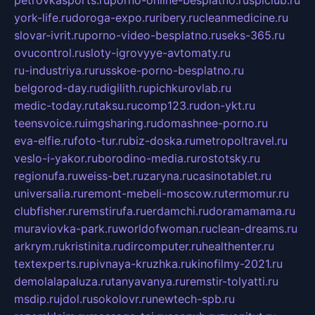
york-life.ru
doroga-expo.ru
ribery.ru
cleanmedicine.ru
slovar-ivrit.ru
porno-video-besplatno.ru
seks-365.ru
ovucontrol.ru
sloty-igrovyye-avtomaty.ru
ru-industriya.ru
russkoe-porno-besplatno.ru
belgorod-day.ru
digilith.ru
pichkurovlab.ru
medic-today.ru
taksu.ru
comp123.ru
don-ykt.ru
teensvoice.ru
imgsharing.ru
domashnee-porno.ru
eva-elfie.ru
foto-tur.ru
biz-doska.ru
metropoltravel.ru
veslo-i-yakor.ru
borodino-media.ru
rostotsky.ru
regionufa.ru
weiss-bet.ru
zaryna.ru
casinotablet.ru
universalia.ru
remont-mebeli-moscow.ru
termomur.ru
clubfisher.ru
remstirufa.ru
erdamchi.ru
doramamama.ru
muraviovka-park.ru
worldofwoman.ru
clean-dreams.ru
arkrym.ru
kristinita.ru
dircomputer.ru
healthenter.ru
textexperts.ru
pivnaya-kruzhka.ru
kinofilmy-2021.ru
demolalapaluza.ru
tanyavanya.ru
remstir-tolyatti.ru
msdip.ru
jdol.ru
sokolovr.ru
newtech-spb.ru