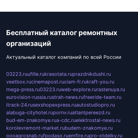
Бесплатный каталог ремонтных
организаций
Актуальный каталог компаний по всей России
03223.ru
ufille.ru
krasotata.ru
prazdnikdushi.ru
veetbox.ru
cinemapost.ru
ciam-fr.ru
kraft-you.ru
mega-press.ru
03223.ru
web-explore.ru
rastenuya.ru
eurovision-russia.ru
strah-news.ru
freeride-team.ru
itrack-24.ru
sexshopexpress.ru
autostudiopro.ru
alabuga-cityhotel.ru
pornv.ru
atlantpereezd.ru
bud-em-znakomye.ru
a-cdc.ru
elektrostal-news.ru
korolevremont-market.ru
budem-znakomye.ru
oooagrosnab.ru
fpodaso.ru
emfire.ru
pro-otdelky.ru