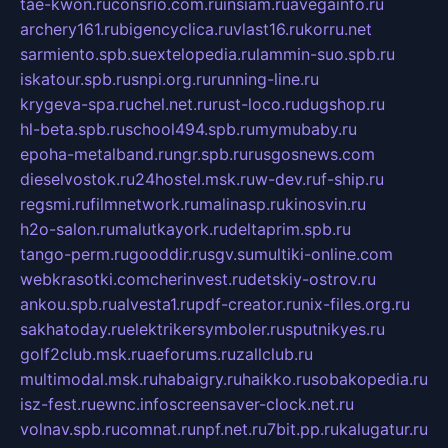
tae-kwon.ru
consrio.com.ru
insiam.ru
avegainfo.ru
archery161.ru
bigencyclica.ru
vlast16.ru
korru.net
sarmiento.spb.su
extelopedia.ru
lammin-suo.spb.ru
iskatour.spb.ru
snpi.org.ru
running-line.ru
krygeva-spa.ru
chel.net.ru
rust-loco.ru
dugshop.ru
hl-beta.spb.ru
school494.spb.ru
mymubaby.ru
epoha-metalband.ru
ngr.spb.ru
rusgosnews.com
dieselvostok.ru
24hostel.msk.ru
w-dev.ru
f-ship.ru
regsmi.ru
filmnetwork.ru
malinasp.ru
kinosvin.ru
h2o-salon.ru
malutkayork.ru
deltaprim.spb.ru
tango-perm.ru
gooddir.ru
sgv.su
multiki-online.com
webkrasotki.com
cherinvest.ru
detskiy-ostrov.ru
ankou.spb.ru
alvesta1.ru
pdf-creator.ru
nix-files.org.ru
sakhatoday.ru
elektrikersymboler.ru
sputnikyes.ru
golf2club.msk.ru
aeforums.ru
zallclub.ru
multimodal.msk.ru
habaigry.ru
haikko.ru
sobakopedia.ru
isz-fest.ru
ewnc.info
screensaver-clock.net.ru
volnav.spb.ru
comnat.ru
npf.net.ru
7bit.pp.ru
kalugatur.ru