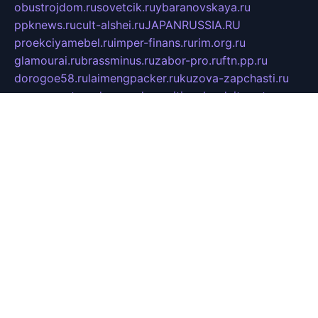
obustrojdom.ru
sovetcik.ru
ybaranovskaya.ru
ppknews.ru
cult-alshei.ru
JAPANRUSSIA.RU
proekciyamebel.ru
imper-finans.ru
rim.org.ru
glamourai.ru
brassminus.ru
zabor-pro.ru
ftn.pp.ru
dorogoe58.ru
laimengpacker.ru
kuzova-zapchasti.ru
sageerp.ru
taxodrom.ru
dsrazvitie.ru
hardcity.net.ru
ratinghomegames.ru
topservice25.ru
gubernyan.ru
gtglasslined.ru
ii4.ru
tssport.spb.ru
andorra24.com
blackwallstreet.ru
oboimos.ru
optim-doors.com.ru
ikuch.ru
nycr.org.ru
npa21.ru
vremya-ch.spb.ru
desert000.ru
ivtorgi.ru
ifiori.ru
catalog-statei.ru
dcv.org.ru
spetsmaster174.ru
ipkameryhiseeu.ru
dum26.ru
ruspol.spb.ru
fr-opendp.ru
kam-solnyshko.ru
cheyenne-arapaho.ru
sevzapmetal.spb.ru
ted-lapidus.spb.ru
parasite-eliminator.ru
sigma-complete.ru
modernworld.ru
dama-moda.ru
eholot-group.ru
sk-nvkz.ru
DRONGOLD.RU
democratia2.ru
i-farmer.ru
mass-sport.org