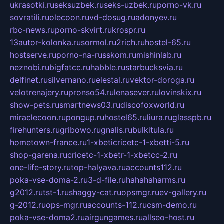
ukrasotki.ru
seksuzbek.ru
seks-uzbek.ru
porno-vk.ru
sovratili.ru
olecoon.ru
vd-dosug.ru
adonyev.ru
rbc-news.ru
porno-skvirt.ru
krospr.ru
13autor-kolonka.ru
sormol.ru
2rich.ru
hostel-65.ru
hostserve.ru
porno-na-russkom.ru
mishinlab.ru
neznobi.ru
bigfatcc.ru
habble.ru
starbucksvia.ru
delfinet.ru
silvernano.ru
elestal.ru
vektor-doroga.ru
velotrenajery.ru
pronso54.ru
lenasever.ru
lovinskix.ru
show-pets.ru
smartnews03.ru
discofoxworld.ru
miraclecoon.ru
pongup.ru
hostel65.ru
liura.ru
glasspb.ru
firehunters.ru
gribowo.ru
gnalis.ru
bulkitula.ru
hometown-france.ru
1-xbeticricetc-1-xbetti-5.ru
shop-garena.ru
cricetc-1-xbetr-1-xbetcc-2.ru
one-life-story.ru
top-halyava.ru
accounts112.ru
poka-vse-doma-2.ru
3-d-file.ru
hahahaharms.ru
g2012.ru
tst-1.ru
shaggy-cat.ru
opsmgr.ru
ev-gallery.ru
g-2012.ru
ops-mgr.ru
accounts-112.ru
csm-demo.ru
poka-vse-doma2.ru
airgungames.ru
allseo-host.ru