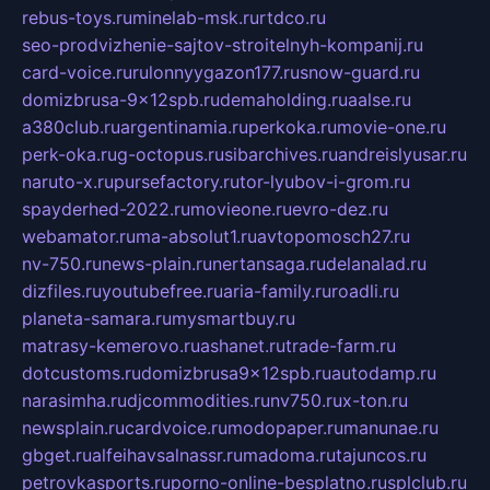
rebus-toys.ru
minelab-msk.ru
rtdco.ru
seo-prodvizhenie-sajtov-stroitelnyh-kompanij.ru
card-voice.ru
rulonnyygazon177.ru
snow-guard.ru
domizbrusa-9x12spb.ru
demaholding.ru
aalse.ru
a380club.ru
argentinamia.ru
perkoka.ru
movie-one.ru
perk-oka.ru
g-octopus.ru
sibarchives.ru
andreislyusar.ru
naruto-x.ru
pursefactory.ru
tor-lyubov-i-grom.ru
spayderhed-2022.ru
movieone.ru
evro-dez.ru
webamator.ru
ma-absolut1.ru
avtopomosch27.ru
nv-750.ru
news-plain.ru
nertansaga.ru
delanalad.ru
dizfiles.ru
youtubefree.ru
aria-family.ru
roadli.ru
planeta-samara.ru
mysmartbuy.ru
matrasy-kemerovo.ru
ashanet.ru
trade-farm.ru
dotcustoms.ru
domizbrusa9x12spb.ru
autodamp.ru
narasimha.ru
djcommodities.ru
nv750.ru
x-ton.ru
newsplain.ru
cardvoice.ru
modopaper.ru
manunae.ru
gbget.ru
alfeihavsalnassr.ru
madoma.ru
tajuncos.ru
petrovkasports.ru
porno-online-besplatno.ru
splclub.ru