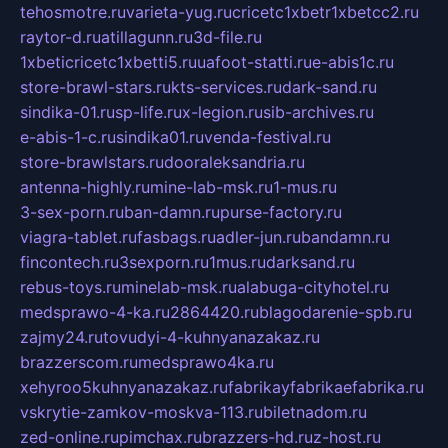
tehosmotre.ru
varieta-yug.ru
cricetc1xbetr1xbetcc2.ru
raytor-d.ru
atillagunn.ru
3d-file.ru
1xbeticricetc1xbetti5.ru
uafoot-statti.ru
e-abis1c.ru
store-brawl-stars.ru
kts-services.ru
dark-sand.ru
sindika-01.ru
sp-life.ru
x-legion.ru
sib-archives.ru
e-abis-1-c.ru
sindika01.ru
venda-festival.ru
store-brawlstars.ru
dooraleksandria.ru
antenna-highly.ru
mine-lab-msk.ru
1-mus.ru
3-sex-porn.ru
ban-damn.ru
purse-factory.ru
viagra-tablet.ru
fasbags.ru
adler-jun.ru
bandamn.ru
fincontech.ru
3sexporn.ru
1mus.ru
darksand.ru
rebus-toys.ru
minelab-msk.ru
alabuga-cityhotel.ru
medsprawo-4-ka.ru
2864420.ru
blagodarenie-spb.ru
zajmy24.ru
tovudyi-4-kuhnyanazakaz.ru
brazzerscom.ru
medsprawo4ka.ru
xehyroo5kuhnyanazakaz.ru
fabrikayfabrikaefabrika.ru
vskrytie-zamkov-moskva-113.ru
biletnadom.ru
zed-online.ru
pimchax.ru
brazzers-hd.ru
z-host.ru