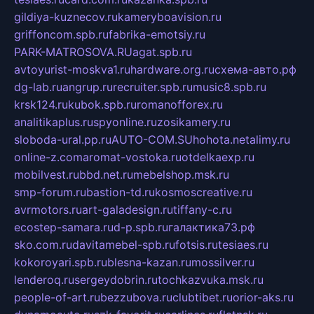
gildiya-kuznecov.ru
kameryboavision.ru
griffoncom.spb.ru
fabrika-emotsiy.ru
PARK-MATROSOVA.RU
agat.spb.ru
avtoyurist-moskva1.ru
hardware.org.ru
схема-авто.рф
dg-lab.ru
angrup.ru
recruiter.spb.ru
music8.spb.ru
krsk124.ru
kubok.spb.ru
romanofforex.ru
analitikaplus.ru
spyonline.ru
zosikamery.ru
sloboda-ural.pp.ru
AUTO-COM.SU
hohota.net
alimy.ru
online-z.com
aromat-vostoka.ru
otdelkaexp.ru
mobilvest.ru
bbd.net.ru
mebelshop.msk.ru
smp-forum.ru
bastion-td.ru
kosmoscreative.ru
avrmotors.ru
art-galadesign.ru
tiffany-c.ru
ecostep-samara.ru
d-p.spb.ru
галактика73.рф
sko.com.ru
davitamebel-spb.ru
fotsis.ru
tesiaes.ru
kokoroyari.spb.ru
blesna-kazan.ru
mossilver.ru
lenderoq.ru
sergeydobrin.ru
tochkazvuka.msk.ru
people-of-art.ru
bezzubova.ru
clubtibet.ru
orior-aks.ru