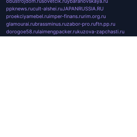
obustrojdom.ru
sovetcik.ru
ybaranovskaya.ru
ppknews.ru
cult-alshei.ru
JAPANRUSSIA.RU
proekciyamebel.ru
imper-finans.ru
rim.org.ru
glamourai.ru
brassminus.ru
zabor-pro.ru
ftn.pp.ru
dorogoe58.ru
laimengpacker.ru
kuzova-zapchasti.ru
sageerp.ru
taxodrom.ru
dsrazvitie.ru
hardcity.net.ru
ratinghomegames.ru
topservice25.ru
gubernyan.ru
gtglasslined.ru
ii4.ru
tssport.spb.ru
andorra24.com
blackwallstreet.ru
oboimos.ru
optim-doors.com.ru
ikuch.ru
nycr.org.ru
npa21.ru
vremya-ch.spb.ru
desert000.ru
ivtorgi.ru
ifiori.ru
catalog-statei.ru
dcv.org.ru
spetsmaster174.ru
ipkameryhiseeu.ru
dum26.ru
ruspol.spb.ru
fr-opendp.ru
kam-solnyshko.ru
cheyenne-arapaho.ru
sevzapmetal.spb.ru
ted-lapidus.spb.ru
parasite-eliminator.ru
sigma-complete.ru
modernworld.ru
dama-moda.ru
eholot-group.ru
sk-nvkz.ru
DRONGOLD.RU
democratia2.ru
i-farmer.ru
mass-sport.org