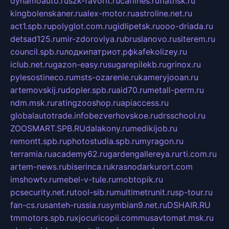
dynamoauto.ru
szk-favorit.ru
carlines.ru
flatnsk.ru
kingbolenskaner.ru
alex-motor.ru
astroline.net.ru
act1.spb.ru
polyglot.com.ru
gidlipetsk.ru
ooo-driada.ru
detsad125.ru
mir-zdoroviya.ru
bruslanovo.ru
siterem.ru
council.spb.ru
лодкипатриот.рф
kafekolizey.ru
iclub.net.ru
gazon-easy.ru
sugarepilekb.ru
grinox.ru
pylesostineco.ru
msts-ozarenie.ru
kameryjooan.ru
artemovskij.ru
dopler.spb.ru
aid70.ru
metall-perm.ru
ndm.msk.ru
ratingzooshop.ru
apiaccess.ru
globalautotrade.info
bezverhovskoe.ru
drsschool.ru
ZOOSMART.SPB.RU
dalakony.ru
medikijob.ru
remontt.spb.ru
photostudia.spb.ru
myragon.ru
terramia.ru
academy62.ru
gardengallereya.ru
rti.com.ru
artem-news.ru
biserinca.ru
krasnodarkurort.com
imshowtv.ru
mebel-v-tule.ru
mobtopik.ru
pcsecurity.net.ru
tool-sib.ru
multimetrunit.ru
sp-tour.ru
fan-cs.ru
santeh-russia.ru
symbian9.net.ru
DSHAIR.RU
tmmotors.spb.ru
xjocuricopii.com
musavtomat.msk.ru