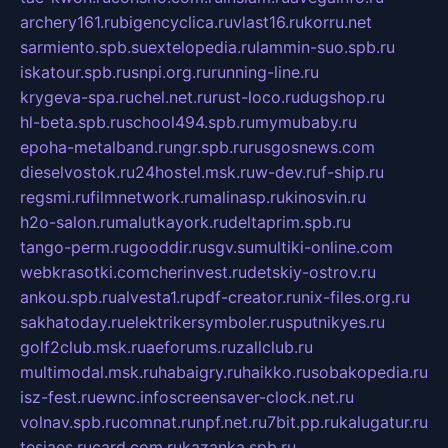
archery161.ru
bigencyclica.ru
vlast16.ru
korru.net
sarmiento.spb.su
extelopedia.ru
lammin-suo.spb.ru
iskatour.spb.ru
snpi.org.ru
running-line.ru
krygeva-spa.ru
chel.net.ru
rust-loco.ru
dugshop.ru
hl-beta.spb.ru
school494.spb.ru
mymubaby.ru
epoha-metalband.ru
ngr.spb.ru
rusgosnews.com
dieselvostok.ru
24hostel.msk.ru
w-dev.ru
f-ship.ru
regsmi.ru
filmnetwork.ru
malinasp.ru
kinosvin.ru
h2o-salon.ru
malutkayork.ru
deltaprim.spb.ru
tango-perm.ru
gooddir.ru
sgv.su
multiki-online.com
webkrasotki.com
cherinvest.ru
detskiy-ostrov.ru
ankou.spb.ru
alvesta1.ru
pdf-creator.ru
nix-files.org.ru
sakhatoday.ru
elektrikersymboler.ru
sputnikyes.ru
golf2club.msk.ru
aeforums.ru
zallclub.ru
multimodal.msk.ru
habaigry.ru
haikko.ru
sobakopedia.ru
isz-fest.ru
ewnc.info
screensaver-clock.net.ru
volnav.spb.ru
comnat.ru
npf.net.ru
7bit.pp.ru
kalugatur.ru
tesiaes.ru
card.com.ru
kazanka.spb.ru