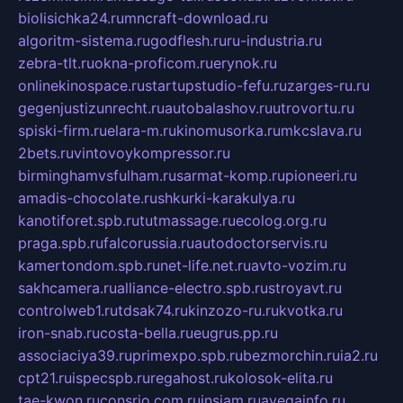
biolisichka24.ru
mncraft-download.ru
algoritm-sistema.ru
godflesh.ru
ru-industria.ru
zebra-tlt.ru
okna-proficom.ru
erynok.ru
onlinekinospace.ru
startupstudio-fefu.ru
zarges-ru.ru
gegenjustizunrecht.ru
autobalashov.ru
utrovortu.ru
spiski-firm.ru
elara-m.ru
kinomusorka.ru
mkcslava.ru
2bets.ru
vintovoykompressor.ru
birminghamvsfulham.ru
sarmat-komp.ru
pioneeri.ru
amadis-chocolate.ru
shkurki-karakulya.ru
kanotiforet.spb.ru
tutmassage.ru
ecolog.org.ru
praga.spb.ru
falcorussia.ru
autodoctorservis.ru
kamertondom.spb.ru
net-life.net.ru
avto-vozim.ru
sakhcamera.ru
alliance-electro.spb.ru
stroyavt.ru
controlweb1.ru
tdsak74.ru
kinzozo-ru.ru
kvotka.ru
iron-snab.ru
costa-bella.ru
eugrus.pp.ru
associaciya39.ru
primexpo.spb.ru
bezmorchin.ru
ia2.ru
cpt21.ru
ispecspb.ru
regahost.ru
kolosok-elita.ru
tae-kwon.ru
consrio.com.ru
insiam.ru
avegainfo.ru