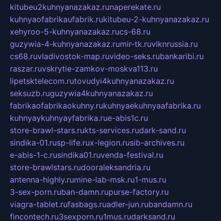
kitubeu2kuhnyanazakaz.ru
naperekate.ru
kuhnyaofabrikaufabrik.ru
kitubeu-2-kuhnyanazakaz.ru
xehyroo-5-kuhnyanazakaz.ru
cs-68.ru
guzywia-4-kuhnyanazakaz.ru
mir-tk.ru
vlknrussia.ru
cs68.ru
vladivostok-map.ru
video-seks.ru
bankaribi.ru
raszar.ru
vskrytie-zamkov-moskva113.ru
lipetsktelecom.ru
tovudyi4kuhnyanazakaz.ru
seksuzb.ru
guzywia4kuhnyanazakaz.ru
fabrikaofabrikaokuhny.ru
kuhnyaekuhnyaafabrika.ru
kuhnyaykuhnyayfabrika.ru
e-abis1c.ru
store-brawl-stars.ru
kts-services.ru
dark-sand.ru
sindika-01.ru
sp-life.ru
x-legion.ru
sib-archives.ru
e-abis-1-c.ru
sindika01.ru
venda-festival.ru
store-brawlstars.ru
dooraleksandria.ru
antenna-highly.ru
mine-lab-msk.ru
1-mus.ru
3-sex-porn.ru
ban-damn.ru
purse-factory.ru
viagra-tablet.ru
fasbags.ru
adler-jun.ru
bandamn.ru
fincontech.ru
3sexporn.ru
1mus.ru
darksand.ru