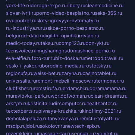
york-life.ru
doroga-expo.ru
ribery.ru
cleanmedicine.ru
slovar-ivrit.ru
porno-video-besplatno.ru
seks-365.ru
ovucontrol.ru
sloty-igrovyye-avtomaty.ru
ru-industriya.ru
russkoe-porno-besplatno.ru
belgorod-day.ru
digilith.ru
pichkurovlab.ru
medic-today.ru
taksu.ru
comp123.ru
don-ykt.ru
teensvoice.ru
imgsharing.ru
domashnee-porno.ru
eva-elfie.ru
foto-tur.ru
biz-doska.ru
metropoltravel.ru
veslo-i-yakor.ru
borodino-media.ru
rostotsky.ru
regionufa.ru
weiss-bet.ru
zaryna.ru
casinotablet.ru
universalia.ru
remont-mebeli-moscow.ru
termomur.ru
clubfisher.ru
remstirufa.ru
erdamchi.ru
doramamama.ru
muraviovka-park.ru
worldofwoman.ru
clean-dreams.ru
arkrym.ru
kristinita.ru
dircomputer.ru
healthenter.ru
textexperts.ru
pivnaya-kruzhka.ru
kinofilmy-2021.ru
demolalapaluza.ru
tanyavanya.ru
remstir-tolyatti.ru
msdip.ru
jdol.ru
sokolovr.ru
newtech-spb.ru
rezemkleim.ru
massage-tai.ru
seonub.ru
zvonitut.ru