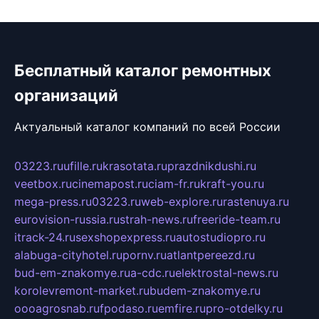
Бесплатный каталог ремонтных
организаций
Актуальный каталог компаний по всей России
03223.ru
ufille.ru
krasotata.ru
prazdnikdushi.ru
veetbox.ru
cinemapost.ru
ciam-fr.ru
kraft-you.ru
mega-press.ru
03223.ru
web-explore.ru
rastenuya.ru
eurovision-russia.ru
strah-news.ru
freeride-team.ru
itrack-24.ru
sexshopexpress.ru
autostudiopro.ru
alabuga-cityhotel.ru
pornv.ru
atlantpereezd.ru
bud-em-znakomye.ru
a-cdc.ru
elektrostal-news.ru
korolevremont-market.ru
budem-znakomye.ru
oooagrosnab.ru
fpodaso.ru
emfire.ru
pro-otdelky.ru