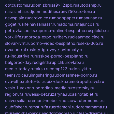
dotcustoms.ru
domizbrusa9x12spb.ru
autodamp.ru
narasimha.ru
djcommodities.ru
nv750.ru
x-ton.ru
newsplain.ru
cardvoice.ru
modopaper.ru
manunae.ru
gbget.ru
alfeihavsalnassr.ru
madoma.ru
tajuncos.ru
petrovkasports.ru
porno-online-besplatno.ru
splclub.ru
york-life.ru
doroga-expo.ru
ribery.ru
cleanmedicine.ru
slovar-ivrit.ru
porno-video-besplatno.ru
seks-365.ru
ovucontrol.ru
sloty-igrovyye-avtomaty.ru
ru-industriya.ru
russkoe-porno-besplatno.ru
belgorod-day.ru
digilith.ru
pichkurovlab.ru
medic-today.ru
taksu.ru
comp123.ru
don-ykt.ru
teensvoice.ru
imgsharing.ru
domashnee-porno.ru
eva-elfie.ru
foto-tur.ru
biz-doska.ru
metropoltravel.ru
veslo-i-yakor.ru
borodino-media.ru
rostotsky.ru
regionufa.ru
weiss-bet.ru
zaryna.ru
casinotablet.ru
universalia.ru
remont-mebeli-moscow.ru
termomur.ru
clubfisher.ru
remstirufa.ru
erdamchi.ru
doramamama.ru
muraviovka-park.ru
worldofwoman.ru
clean-dreams.ru