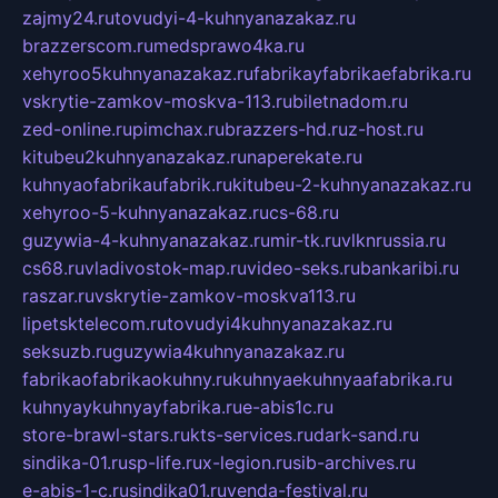
zajmy24.ru
tovudyi-4-kuhnyanazakaz.ru
brazzerscom.ru
medsprawo4ka.ru
xehyroo5kuhnyanazakaz.ru
fabrikayfabrikaefabrika.ru
vskrytie-zamkov-moskva-113.ru
biletnadom.ru
zed-online.ru
pimchax.ru
brazzers-hd.ru
z-host.ru
kitubeu2kuhnyanazakaz.ru
naperekate.ru
kuhnyaofabrikaufabrik.ru
kitubeu-2-kuhnyanazakaz.ru
xehyroo-5-kuhnyanazakaz.ru
cs-68.ru
guzywia-4-kuhnyanazakaz.ru
mir-tk.ru
vlknrussia.ru
cs68.ru
vladivostok-map.ru
video-seks.ru
bankaribi.ru
raszar.ru
vskrytie-zamkov-moskva113.ru
lipetsktelecom.ru
tovudyi4kuhnyanazakaz.ru
seksuzb.ru
guzywia4kuhnyanazakaz.ru
fabrikaofabrikaokuhny.ru
kuhnyaekuhnyaafabrika.ru
kuhnyaykuhnyayfabrika.ru
e-abis1c.ru
store-brawl-stars.ru
kts-services.ru
dark-sand.ru
sindika-01.ru
sp-life.ru
x-legion.ru
sib-archives.ru
e-abis-1-c.ru
sindika01.ru
venda-festival.ru