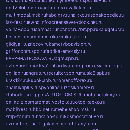
sakhatoday.ru
elektrikersymboler.ru
sputnikyes.ru
golf2club.msk.ru
aeforums.ru
zallclub.ru
multimodal.msk.ru
habaigry.ru
haikko.ru
sobakopedia.ru
isz-fest.ru
ewnc.info
screensaver-clock.net.ru
volnav.spb.ru
comnat.ru
npf.net.ru
7bit.pp.ru
kalugatur.ru
tesiaes.ru
card.com.ru
kazanka.spb.ru
gildiya-kuznecov.ru
kameryboavision.ru
griffoncom.spb.ru
fabrika-emotsiy.ru
PARK-MATROSOVA.RU
agat.spb.ru
avtoyurist-moskva1.ru
hardware.org.ru
схема-авто.рф
dg-lab.ru
angrup.ru
recruiter.spb.ru
music8.spb.ru
krsk124.ru
kubok.spb.ru
romanofforex.ru
analitikaplus.ru
spyonline.ru
zosikamery.ru
sloboda-ural.pp.ru
AUTO-COM.SU
hohota.net
alimy.ru
online-z.com
aromat-vostoka.ru
otdelkaexp.ru
mobilvest.ru
bbd.net.ru
mebelshop.msk.ru
smp-forum.ru
bastion-td.ru
kosmoscreative.ru
avrmotors.ru
art-galadesign.ru
tiffany-c.ru