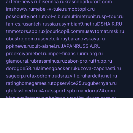
artem-news.ru
biserinca.ru
krasnodarkurort.com
imshowtv.ru
mebel-v-tule.ru
mobtopik.ru
pcsecurity.net.ru
tool-sib.ru
multimetrunit.ru
sp-tour.ru
fan-cs.ru
santeh-russia.ru
symbian9.net.ru
DSHAIR.RU
tmmotors.spb.ru
xjocuricopii.com
musavtomat.msk.ru
obustrojdom.ru
sovetcik.ru
ybaranovskaya.ru
ppknews.ru
cult-alshei.ru
JAPANRUSSIA.RU
proekciyamebel.ru
imper-finans.ru
rim.org.ru
glamourai.ru
brassminus.ru
zabor-pro.ru
ftn.pp.ru
dorogoe58.ru
laimengpacker.ru
kuzova-zapchasti.ru
sageerp.ru
taxodrom.ru
dsrazvitie.ru
hardcity.net.ru
ratinghomegames.ru
topservice25.ru
gubernyan.ru
gtglasslined.ru
ii4.ru
tssport.spb.ru
andorra24.com
blackwallstreet.ru
oboimos.ru
optim-doors.com.ru
ikuch.ru
nycr.org.ru
npa21.ru
vremya-ch.spb.ru
desert000.ru
ivtorgi.ru
ifiori.ru
catalog-statei.ru
dcv.org.ru
spetsmaster174.ru
ipkameryhiseeu.ru
dum26.ru
ruspol.spb.ru
fr-opendp.ru
kam-solnyshko.ru