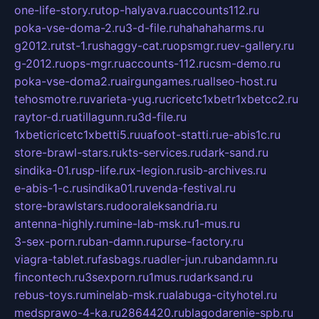
one-life-story.ru
top-halyava.ru
accounts112.ru
poka-vse-doma-2.ru
3-d-file.ru
hahahaharms.ru
g2012.ru
tst-1.ru
shaggy-cat.ru
opsmgr.ru
ev-gallery.ru
g-2012.ru
ops-mgr.ru
accounts-112.ru
csm-demo.ru
poka-vse-doma2.ru
airgungames.ru
allseo-host.ru
tehosmotre.ru
varieta-yug.ru
cricetc1xbetr1xbetcc2.ru
raytor-d.ru
atillagunn.ru
3d-file.ru
1xbeticricetc1xbetti5.ru
uafoot-statti.ru
e-abis1c.ru
store-brawl-stars.ru
kts-services.ru
dark-sand.ru
sindika-01.ru
sp-life.ru
x-legion.ru
sib-archives.ru
e-abis-1-c.ru
sindika01.ru
venda-festival.ru
store-brawlstars.ru
dooraleksandria.ru
antenna-highly.ru
mine-lab-msk.ru
1-mus.ru
3-sex-porn.ru
ban-damn.ru
purse-factory.ru
viagra-tablet.ru
fasbags.ru
adler-jun.ru
bandamn.ru
fincontech.ru
3sexporn.ru
1mus.ru
darksand.ru
rebus-toys.ru
minelab-msk.ru
alabuga-cityhotel.ru
medsprawo-4-ka.ru
2864420.ru
blagodarenie-spb.ru