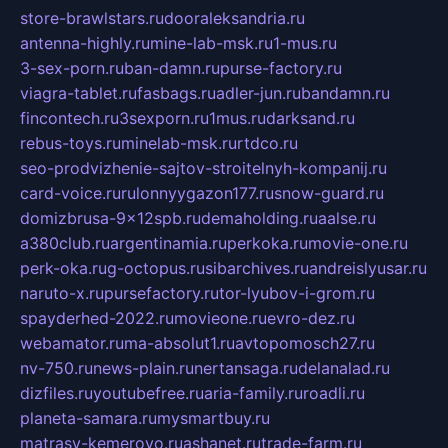
store-brawlstars.ru
dooraleksandria.ru
antenna-highly.ru
mine-lab-msk.ru
1-mus.ru
3-sex-porn.ru
ban-damn.ru
purse-factory.ru
viagra-tablet.ru
fasbags.ru
adler-jun.ru
bandamn.ru
fincontech.ru
3sexporn.ru
1mus.ru
darksand.ru
rebus-toys.ru
minelab-msk.ru
rtdco.ru
seo-prodvizhenie-sajtov-stroitelnyh-kompanij.ru
card-voice.ru
rulonnyygazon177.ru
snow-guard.ru
domizbrusa-9x12spb.ru
demaholding.ru
aalse.ru
a380club.ru
argentinamia.ru
perkoka.ru
movie-one.ru
perk-oka.ru
g-octopus.ru
sibarchives.ru
andreislyusar.ru
naruto-x.ru
pursefactory.ru
tor-lyubov-i-grom.ru
spayderhed-2022.ru
movieone.ru
evro-dez.ru
webamator.ru
ma-absolut1.ru
avtopomosch27.ru
nv-750.ru
news-plain.ru
nertansaga.ru
delanalad.ru
dizfiles.ru
youtubefree.ru
aria-family.ru
roadli.ru
planeta-samara.ru
mysmartbuy.ru
matrasy-kemerovo.ru
ashanet.ru
trade-farm.ru