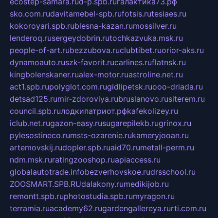
ecostep-samara.ru
d-p.spb.ru
галактика73.рф
sko.com.ru
davitamebel-spb.ru
fotsis.ru
tesiaes.ru
kokoroyari.spb.ru
blesna-kazan.ru
mossilver.ru
lenderoq.ru
sergeydobrin.ru
tochkazvuka.msk.ru
people-of-art.ru
bezzubova.ru
clubtibet.ru
orior-aks.ru
dynamoauto.ru
szk-favorit.ru
carlines.ru
flatnsk.ru
kingbolenskaner.ru
alex-motor.ru
astroline.net.ru
act1.spb.ru
polyglot.com.ru
gidlipetsk.ru
ooo-driada.ru
detsad125.ru
mir-zdoroviya.ru
bruslanovo.ru
siterem.ru
council.spb.ru
лодкипатриот.рф
kafekolizey.ru
iclub.net.ru
gazon-easy.ru
sugarepilekb.ru
grinox.ru
pylesostineco.ru
msts-ozarenie.ru
kameryjooan.ru
artemovskij.ru
dopler.spb.ru
aid70.ru
metall-perm.ru
ndm.msk.ru
ratingzooshop.ru
apiaccess.ru
globalautotrade.info
bezverhovskoe.ru
drsschool.ru
ZOOSMART.SPB.RU
dalakony.ru
medikijob.ru
remontt.spb.ru
photostudia.spb.ru
myragon.ru
terramia.ru
academy62.ru
gardengallereya.ru
rti.com.ru