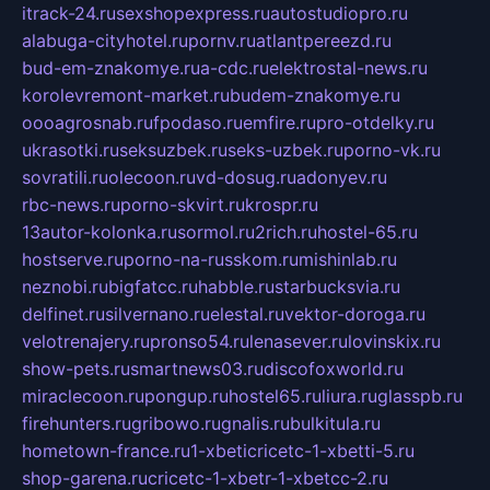
itrack-24.ru
sexshopexpress.ru
autostudiopro.ru
alabuga-cityhotel.ru
pornv.ru
atlantpereezd.ru
bud-em-znakomye.ru
a-cdc.ru
elektrostal-news.ru
korolevremont-market.ru
budem-znakomye.ru
oooagrosnab.ru
fpodaso.ru
emfire.ru
pro-otdelky.ru
ukrasotki.ru
seksuzbek.ru
seks-uzbek.ru
porno-vk.ru
sovratili.ru
olecoon.ru
vd-dosug.ru
adonyev.ru
rbc-news.ru
porno-skvirt.ru
krospr.ru
13autor-kolonka.ru
sormol.ru
2rich.ru
hostel-65.ru
hostserve.ru
porno-na-russkom.ru
mishinlab.ru
neznobi.ru
bigfatcc.ru
habble.ru
starbucksvia.ru
delfinet.ru
silvernano.ru
elestal.ru
vektor-doroga.ru
velotrenajery.ru
pronso54.ru
lenasever.ru
lovinskix.ru
show-pets.ru
smartnews03.ru
discofoxworld.ru
miraclecoon.ru
pongup.ru
hostel65.ru
liura.ru
glasspb.ru
firehunters.ru
gribowo.ru
gnalis.ru
bulkitula.ru
hometown-france.ru
1-xbeticricetc-1-xbetti-5.ru
shop-garena.ru
cricetc-1-xbetr-1-xbetcc-2.ru