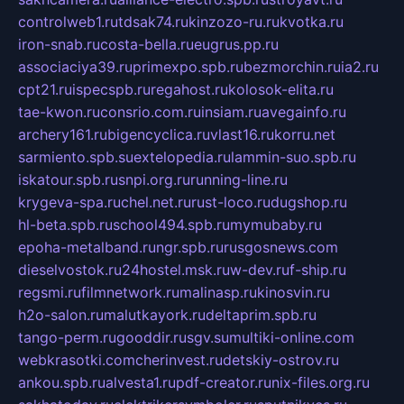
controlweb1.ru
tdsak74.ru
kinzozo-ru.ru
kvotka.ru
iron-snab.ru
costa-bella.ru
eugrus.pp.ru
associaciya39.ru
primexpo.spb.ru
bezmorchin.ru
ia2.ru
cpt21.ru
ispecspb.ru
regahost.ru
kolosok-elita.ru
tae-kwon.ru
consrio.com.ru
insiam.ru
avegainfo.ru
archery161.ru
bigencyclica.ru
vlast16.ru
korru.net
sarmiento.spb.su
extelopedia.ru
lammin-suo.spb.ru
iskatour.spb.ru
snpi.org.ru
running-line.ru
krygeva-spa.ru
chel.net.ru
rust-loco.ru
dugshop.ru
hl-beta.spb.ru
school494.spb.ru
mymubaby.ru
epoha-metalband.ru
ngr.spb.ru
rusgosnews.com
dieselvostok.ru
24hostel.msk.ru
w-dev.ru
f-ship.ru
regsmi.ru
filmnetwork.ru
malinasp.ru
kinosvin.ru
h2o-salon.ru
malutkayork.ru
deltaprim.spb.ru
tango-perm.ru
gooddir.ru
sgv.su
multiki-online.com
webkrasotki.com
cherinvest.ru
detskiy-ostrov.ru
ankou.spb.ru
alvesta1.ru
pdf-creator.ru
nix-files.org.ru