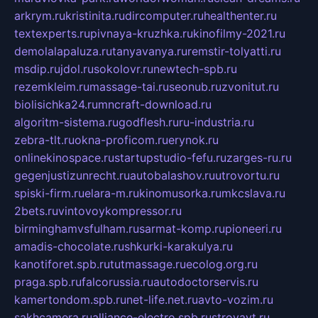
arkrym.ru
kristinita.ru
dircomputer.ru
healthenter.ru
textexperts.ru
pivnaya-kruzhka.ru
kinofilmy-2021.ru
demolalapaluza.ru
tanyavanya.ru
remstir-tolyatti.ru
msdip.ru
jdol.ru
sokolovr.ru
newtech-spb.ru
rezemkleim.ru
massage-tai.ru
seonub.ru
zvonitut.ru
biolisichka24.ru
mncraft-download.ru
algoritm-sistema.ru
godflesh.ru
ru-industria.ru
zebra-tlt.ru
okna-proficom.ru
erynok.ru
onlinekinospace.ru
startupstudio-fefu.ru
zarges-ru.ru
gegenjustizunrecht.ru
autobalashov.ru
utrovortu.ru
spiski-firm.ru
elara-m.ru
kinomusorka.ru
mkcslava.ru
2bets.ru
vintovoykompressor.ru
birminghamvsfulham.ru
sarmat-komp.ru
pioneeri.ru
amadis-chocolate.ru
shkurki-karakulya.ru
kanotiforet.spb.ru
tutmassage.ru
ecolog.org.ru
praga.spb.ru
falcorussia.ru
autodoctorservis.ru
kamertondom.spb.ru
net-life.net.ru
avto-vozim.ru
sakhcamera.ru
alliance-electro.spb.ru
stroyavt.ru