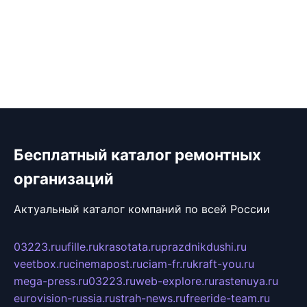
Бесплатный каталог ремонтных
организаций
Актуальный каталог компаний по всей России
03223.ru
ufille.ru
krasotata.ru
prazdnikdushi.ru
veetbox.ru
cinemapost.ru
ciam-fr.ru
kraft-you.ru
mega-press.ru
03223.ru
web-explore.ru
rastenuya.ru
eurovision-russia.ru
strah-news.ru
freeride-team.ru