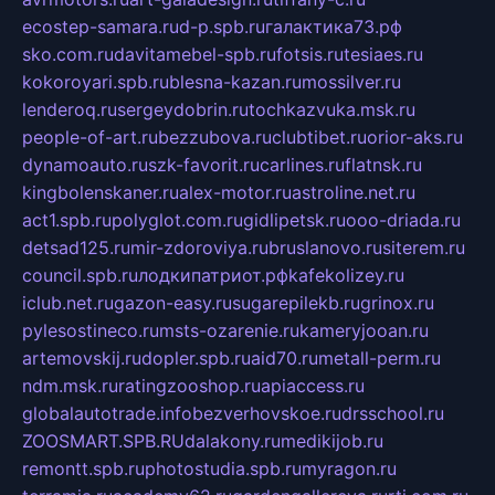
ecostep-samara.ru
d-p.spb.ru
галактика73.рф
sko.com.ru
davitamebel-spb.ru
fotsis.ru
tesiaes.ru
kokoroyari.spb.ru
blesna-kazan.ru
mossilver.ru
lenderoq.ru
sergeydobrin.ru
tochkazvuka.msk.ru
people-of-art.ru
bezzubova.ru
clubtibet.ru
orior-aks.ru
dynamoauto.ru
szk-favorit.ru
carlines.ru
flatnsk.ru
kingbolenskaner.ru
alex-motor.ru
astroline.net.ru
act1.spb.ru
polyglot.com.ru
gidlipetsk.ru
ooo-driada.ru
detsad125.ru
mir-zdoroviya.ru
bruslanovo.ru
siterem.ru
council.spb.ru
лодкипатриот.рф
kafekolizey.ru
iclub.net.ru
gazon-easy.ru
sugarepilekb.ru
grinox.ru
pylesostineco.ru
msts-ozarenie.ru
kameryjooan.ru
artemovskij.ru
dopler.spb.ru
aid70.ru
metall-perm.ru
ndm.msk.ru
ratingzooshop.ru
apiaccess.ru
globalautotrade.info
bezverhovskoe.ru
drsschool.ru
ZOOSMART.SPB.RU
dalakony.ru
medikijob.ru
remontt.spb.ru
photostudia.spb.ru
myragon.ru