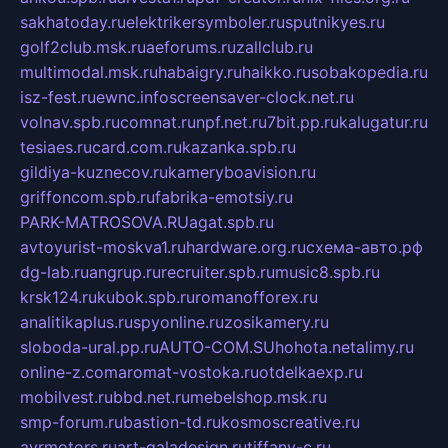
sakhatoday.ru
elektrikersymboler.ru
sputnikyes.ru
golf2club.msk.ru
aeforums.ru
zallclub.ru
multimodal.msk.ru
habaigry.ru
haikko.ru
sobakopedia.ru
isz-fest.ru
ewnc.info
screensaver-clock.net.ru
volnav.spb.ru
comnat.ru
npf.net.ru
7bit.pp.ru
kalugatur.ru
tesiaes.ru
card.com.ru
kazanka.spb.ru
gildiya-kuznecov.ru
kameryboavision.ru
griffoncom.spb.ru
fabrika-emotsiy.ru
PARK-MATROSOVA.RU
agat.spb.ru
avtoyurist-moskva1.ru
hardware.org.ru
схема-авто.рф
dg-lab.ru
angrup.ru
recruiter.spb.ru
music8.spb.ru
krsk124.ru
kubok.spb.ru
romanofforex.ru
analitikaplus.ru
spyonline.ru
zosikamery.ru
sloboda-ural.pp.ru
AUTO-COM.SU
hohota.net
alimy.ru
online-z.com
aromat-vostoka.ru
otdelkaexp.ru
mobilvest.ru
bbd.net.ru
mebelshop.msk.ru
smp-forum.ru
bastion-td.ru
kosmoscreative.ru
avrmotors.ru
art-galadesign.ru
tiffany-c.ru