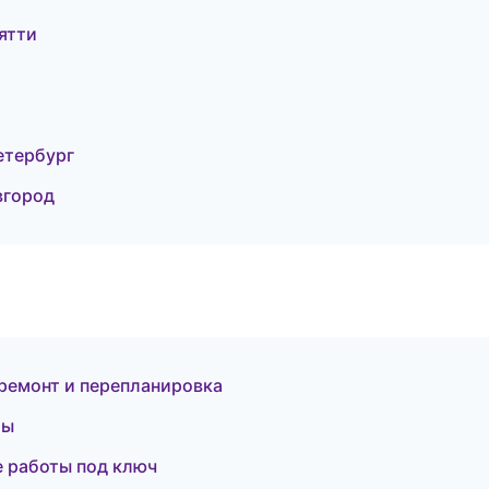
ятти
етербург
вгород
ремонт и перепланировка
мы
 работы под ключ