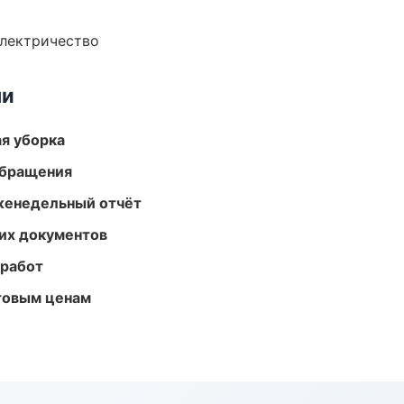
электричество
ми
ая уборка
обращения
женедельный отчёт
их документов
 работ
птовым ценам