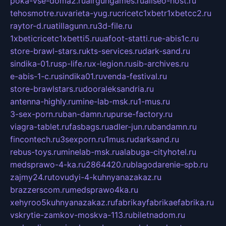
poka-vse-doma2.ru
airgungames.ru
allseo-host.ru
tehosmotre.ru
varieta-yug.ru
cricetc1xbetr1xbetcc2.ru
raytor-d.ru
atillagunn.ru
3d-file.ru
1xbeticricetc1xbetti5.ru
uafoot-statti.ru
e-abis1c.ru
store-brawl-stars.ru
kts-services.ru
dark-sand.ru
sindika-01.ru
sp-life.ru
x-legion.ru
sib-archives.ru
e-abis-1-c.ru
sindika01.ru
venda-festival.ru
store-brawlstars.ru
dooraleksandria.ru
antenna-highly.ru
mine-lab-msk.ru
1-mus.ru
3-sex-porn.ru
ban-damn.ru
purse-factory.ru
viagra-tablet.ru
fasbags.ru
adler-jun.ru
bandamn.ru
fincontech.ru
3sexporn.ru
1mus.ru
darksand.ru
rebus-toys.ru
minelab-msk.ru
alabuga-cityhotel.ru
medsprawo-4-ka.ru
2864420.ru
blagodarenie-spb.ru
zajmy24.ru
tovudyi-4-kuhnyanazakaz.ru
brazzerscom.ru
medsprawo4ka.ru
xehyroo5kuhnyanazakaz.ru
fabrikayfabrikaefabrika.ru
vskrytie-zamkov-moskva-113.ru
biletnadom.ru