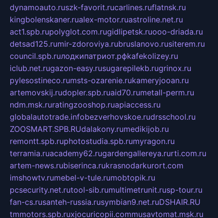
dynamoauto.ru
szk-favorit.ru
carlines.ru
flatnsk.ru
kingbolenskaner.ru
alex-motor.ru
astroline.net.ru
act1.spb.ru
polyglot.com.ru
gidlipetsk.ru
ooo-driada.ru
detsad125.ru
mir-zdoroviya.ru
bruslanovo.ru
siterem.ru
council.spb.ru
лодкипатриот.рф
kafekolizey.ru
iclub.net.ru
gazon-easy.ru
sugarepilekb.ru
grinox.ru
pylesostineco.ru
msts-ozarenie.ru
kameryjooan.ru
artemovskij.ru
dopler.spb.ru
aid70.ru
metall-perm.ru
ndm.msk.ru
ratingzooshop.ru
apiaccess.ru
globalautotrade.info
bezverhovskoe.ru
drsschool.ru
ZOOSMART.SPB.RU
dalakony.ru
medikijob.ru
remontt.spb.ru
photostudia.spb.ru
myragon.ru
terramia.ru
academy62.ru
gardengallereya.ru
rti.com.ru
artem-news.ru
biserinca.ru
krasnodarkurort.com
imshowtv.ru
mebel-v-tule.ru
mobtopik.ru
pcsecurity.net.ru
tool-sib.ru
multimetrunit.ru
sp-tour.ru
fan-cs.ru
santeh-russia.ru
symbian9.net.ru
DSHAIR.RU
tmmotors.spb.ru
xjocuricopii.com
musavtomat.msk.ru