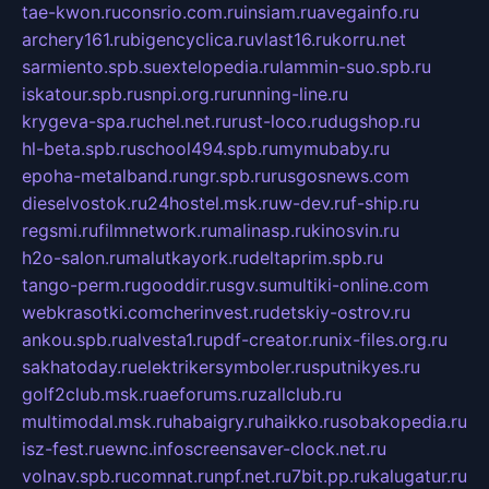
tae-kwon.ru
consrio.com.ru
insiam.ru
avegainfo.ru
archery161.ru
bigencyclica.ru
vlast16.ru
korru.net
sarmiento.spb.su
extelopedia.ru
lammin-suo.spb.ru
iskatour.spb.ru
snpi.org.ru
running-line.ru
krygeva-spa.ru
chel.net.ru
rust-loco.ru
dugshop.ru
hl-beta.spb.ru
school494.spb.ru
mymubaby.ru
epoha-metalband.ru
ngr.spb.ru
rusgosnews.com
dieselvostok.ru
24hostel.msk.ru
w-dev.ru
f-ship.ru
regsmi.ru
filmnetwork.ru
malinasp.ru
kinosvin.ru
h2o-salon.ru
malutkayork.ru
deltaprim.spb.ru
tango-perm.ru
gooddir.ru
sgv.su
multiki-online.com
webkrasotki.com
cherinvest.ru
detskiy-ostrov.ru
ankou.spb.ru
alvesta1.ru
pdf-creator.ru
nix-files.org.ru
sakhatoday.ru
elektrikersymboler.ru
sputnikyes.ru
golf2club.msk.ru
aeforums.ru
zallclub.ru
multimodal.msk.ru
habaigry.ru
haikko.ru
sobakopedia.ru
isz-fest.ru
ewnc.info
screensaver-clock.net.ru
volnav.spb.ru
comnat.ru
npf.net.ru
7bit.pp.ru
kalugatur.ru