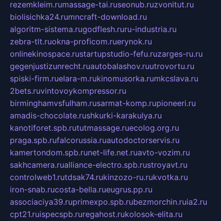
rezemkleim.ru
massage-tai.ru
seonub.ru
zvonitut.ru
biolisichka24.ru
mncraft-download.ru
algoritm-sistema.ru
godflesh.ru
ru-industria.ru
zebra-tlt.ru
okna-proficom.ru
erynok.ru
onlinekinospace.ru
startupstudio-fefu.ru
zarges-ru.ru
gegenjustizunrecht.ru
autobalashov.ru
utrovortu.ru
spiski-firm.ru
elara-m.ru
kinomusorka.ru
mkcslava.ru
2bets.ru
vintovoykompressor.ru
birminghamvsfulham.ru
sarmat-komp.ru
pioneeri.ru
amadis-chocolate.ru
shkurki-karakulya.ru
kanotiforet.spb.ru
tutmassage.ru
ecolog.org.ru
praga.spb.ru
falcorussia.ru
autodoctorservis.ru
kamertondom.spb.ru
net-life.net.ru
avto-vozim.ru
sakhcamera.ru
alliance-electro.spb.ru
stroyavt.ru
controlweb1.ru
tdsak74.ru
kinzozo-ru.ru
kvotka.ru
iron-snab.ru
costa-bella.ru
eugrus.pp.ru
associaciya39.ru
primexpo.spb.ru
bezmorchin.ru
ia2.ru
cpt21.ru
ispecspb.ru
regahost.ru
kolosok-elita.ru