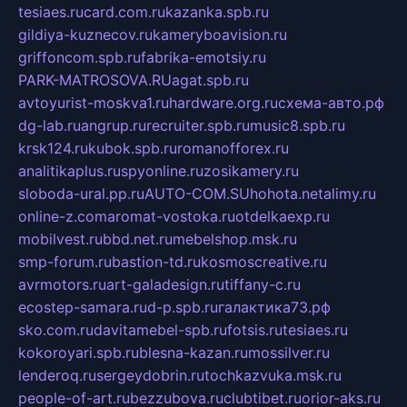
tesiaes.ru
card.com.ru
kazanka.spb.ru
gildiya-kuznecov.ru
kameryboavision.ru
griffoncom.spb.ru
fabrika-emotsiy.ru
PARK-MATROSOVA.RU
agat.spb.ru
avtoyurist-moskva1.ru
hardware.org.ru
схема-авто.рф
dg-lab.ru
angrup.ru
recruiter.spb.ru
music8.spb.ru
krsk124.ru
kubok.spb.ru
romanofforex.ru
analitikaplus.ru
spyonline.ru
zosikamery.ru
sloboda-ural.pp.ru
AUTO-COM.SU
hohota.net
alimy.ru
online-z.com
aromat-vostoka.ru
otdelkaexp.ru
mobilvest.ru
bbd.net.ru
mebelshop.msk.ru
smp-forum.ru
bastion-td.ru
kosmoscreative.ru
avrmotors.ru
art-galadesign.ru
tiffany-c.ru
ecostep-samara.ru
d-p.spb.ru
галактика73.рф
sko.com.ru
davitamebel-spb.ru
fotsis.ru
tesiaes.ru
kokoroyari.spb.ru
blesna-kazan.ru
mossilver.ru
lenderoq.ru
sergeydobrin.ru
tochkazvuka.msk.ru
people-of-art.ru
bezzubova.ru
clubtibet.ru
orior-aks.ru