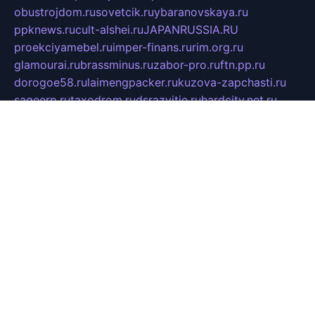
obustrojdom.ru
sovetcik.ru
ybaranovskaya.ru
ppknews.ru
cult-alshei.ru
JAPANRUSSIA.RU
proekciyamebel.ru
imper-finans.ru
rim.org.ru
glamourai.ru
brassminus.ru
zabor-pro.ru
ftn.pp.ru
dorogoe58.ru
laimengpacker.ru
kuzova-zapchasti.ru
sageerp.ru
taxodrom.ru
dsrazvitie.ru
hardcity.net.ru
ratinghomegames.ru
topservice25.ru
gubernyan.ru
gtglasslined.ru
ii4.ru
tssport.spb.ru
andorra24.com
blackwallstreet.ru
oboimos.ru
optim-doors.com.ru
ikuch.ru
nycr.org.ru
npa21.ru
vremya-ch.spb.ru
desert000.ru
ivtorgi.ru
ifiori.ru
catalog-statei.ru
dcv.org.ru
spetsmaster174.ru
ipkameryhiseeu.ru
dum26.ru
ruspol.spb.ru
fr-opendp.ru
kam-solnyshko.ru
cheyenne-arapaho.ru
sevzapmetal.spb.ru
ted-lapidus.spb.ru
parasite-eliminator.ru
sigma-complete.ru
modernworld.ru
dama-moda.ru
eholot-group.ru
sk-nvkz.ru
DRONGOLD.RU
democratia2.ru
i-farmer.ru
mass-sport.org