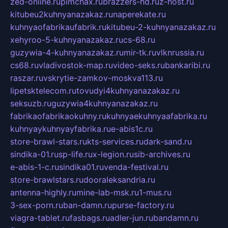
zed-online.ru
pimchax.ru
brazzers-hd.ru
z-host.ru
kitubeu2kuhnyanazakaz.ru
naperekate.ru
kuhnyaofabrikaufabrik.ru
kitubeu-2-kuhnyanazakaz.ru
xehyroo-5-kuhnyanazakaz.ru
cs-68.ru
guzywia-4-kuhnyanazakaz.ru
mir-tk.ru
vlknrussia.ru
cs68.ru
vladivostok-map.ru
video-seks.ru
bankaribi.ru
raszar.ru
vskrytie-zamkov-moskva113.ru
lipetsktelecom.ru
tovudyi4kuhnyanazakaz.ru
seksuzb.ru
guzywia4kuhnyanazakaz.ru
fabrikaofabrikaokuhny.ru
kuhnyaekuhnyaafabrika.ru
kuhnyaykuhnyayfabrika.ru
e-abis1c.ru
store-brawl-stars.ru
kts-services.ru
dark-sand.ru
sindika-01.ru
sp-life.ru
x-legion.ru
sib-archives.ru
e-abis-1-c.ru
sindika01.ru
venda-festival.ru
store-brawlstars.ru
dooraleksandria.ru
antenna-highly.ru
mine-lab-msk.ru
1-mus.ru
3-sex-porn.ru
ban-damn.ru
purse-factory.ru
viagra-tablet.ru
fasbags.ru
adler-jun.ru
bandamn.ru