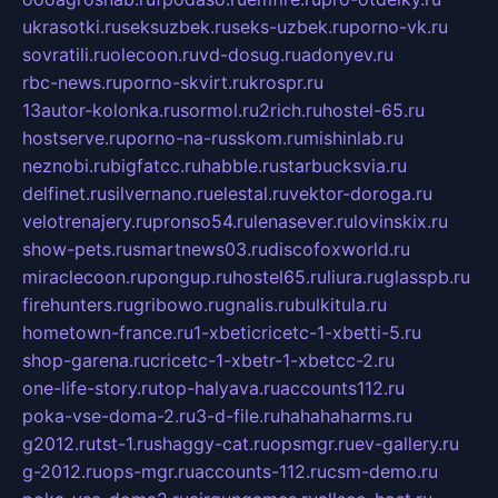
ukrasotki.ru
seksuzbek.ru
seks-uzbek.ru
porno-vk.ru
sovratili.ru
olecoon.ru
vd-dosug.ru
adonyev.ru
rbc-news.ru
porno-skvirt.ru
krospr.ru
13autor-kolonka.ru
sormol.ru
2rich.ru
hostel-65.ru
hostserve.ru
porno-na-russkom.ru
mishinlab.ru
neznobi.ru
bigfatcc.ru
habble.ru
starbucksvia.ru
delfinet.ru
silvernano.ru
elestal.ru
vektor-doroga.ru
velotrenajery.ru
pronso54.ru
lenasever.ru
lovinskix.ru
show-pets.ru
smartnews03.ru
discofoxworld.ru
miraclecoon.ru
pongup.ru
hostel65.ru
liura.ru
glasspb.ru
firehunters.ru
gribowo.ru
gnalis.ru
bulkitula.ru
hometown-france.ru
1-xbeticricetc-1-xbetti-5.ru
shop-garena.ru
cricetc-1-xbetr-1-xbetcc-2.ru
one-life-story.ru
top-halyava.ru
accounts112.ru
poka-vse-doma-2.ru
3-d-file.ru
hahahaharms.ru
g2012.ru
tst-1.ru
shaggy-cat.ru
opsmgr.ru
ev-gallery.ru
g-2012.ru
ops-mgr.ru
accounts-112.ru
csm-demo.ru