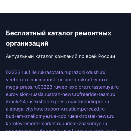
Бесплатный каталог ремонтных
организаций
Актуальный каталог компаний по всей России
03223.ru
ufille.ru
krasotata.ru
prazdnikdushi.ru
veetbox.ru
cinemapost.ru
ciam-fr.ru
kraft-you.ru
mega-press.ru
03223.ru
web-explore.ru
rastenuya.ru
eurovision-russia.ru
strah-news.ru
freeride-team.ru
itrack-24.ru
sexshopexpress.ru
autostudiopro.ru
alabuga-cityhotel.ru
pornv.ru
atlantpereezd.ru
bud-em-znakomye.ru
a-cdc.ru
elektrostal-news.ru
korolevremont-market.ru
budem-znakomye.ru
oooagrosnab.ru
fpodaso.ru
emfire.ru
pro-otdelky.ru