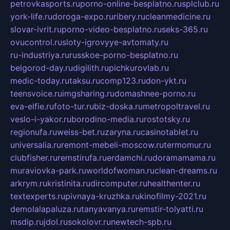
petrovkasports.ru
porno-online-besplatno.ru
splclub.ru
york-life.ru
doroga-expo.ru
ribery.ru
cleanmedicine.ru
slovar-ivrit.ru
porno-video-besplatno.ru
seks-365.ru
ovucontrol.ru
sloty-igrovyye-avtomaty.ru
ru-industriya.ru
russkoe-porno-besplatno.ru
belgorod-day.ru
digilith.ru
pichkurovlab.ru
medic-today.ru
taksu.ru
comp123.ru
don-ykt.ru
teensvoice.ru
imgsharing.ru
domashnee-porno.ru
eva-elfie.ru
foto-tur.ru
biz-doska.ru
metropoltravel.ru
veslo-i-yakor.ru
borodino-media.ru
rostotsky.ru
regionufa.ru
weiss-bet.ru
zaryna.ru
casinotablet.ru
universalia.ru
remont-mebeli-moscow.ru
termomur.ru
clubfisher.ru
remstirufa.ru
erdamchi.ru
doramamama.ru
muraviovka-park.ru
worldofwoman.ru
clean-dreams.ru
arkrym.ru
kristinita.ru
dircomputer.ru
healthenter.ru
textexperts.ru
pivnaya-kruzhka.ru
kinofilmy-2021.ru
demolalapaluza.ru
tanyavanya.ru
remstir-tolyatti.ru
msdip.ru
jdol.ru
sokolovr.ru
newtech-spb.ru