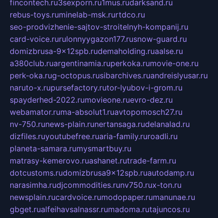
fincontech.ru
3sexporn.ru
1mus.ru
darksand.ru
rebus-toys.ru
minelab-msk.ru
rtdco.ru
seo-prodvizhenie-sajtov-stroitelnyh-kompanij.ru
card-voice.ru
rulonnyygazon177.ru
snow-guard.ru
domizbrusa-9x12spb.ru
demaholding.ru
aalse.ru
a380club.ru
argentinamia.ru
perkoka.ru
movie-one.ru
perk-oka.ru
g-octopus.ru
sibarchives.ru
andreislyusar.ru
naruto-x.ru
pursefactory.ru
tor-lyubov-i-grom.ru
spayderhed-2022.ru
movieone.ru
evro-dez.ru
webamator.ru
ma-absolut1.ru
avtopomosch27.ru
nv-750.ru
news-plain.ru
nertansaga.ru
delanalad.ru
dizfiles.ru
youtubefree.ru
aria-family.ru
roadli.ru
planeta-samara.ru
mysmartbuy.ru
matrasy-kemerovo.ru
ashanet.ru
trade-farm.ru
dotcustoms.ru
domizbrusa9x12spb.ru
autodamp.ru
narasimha.ru
djcommodities.ru
nv750.ru
x-ton.ru
newsplain.ru
cardvoice.ru
modopaper.ru
manunae.ru
gbget.ru
alfeihavsalnassr.ru
madoma.ru
tajuncos.ru