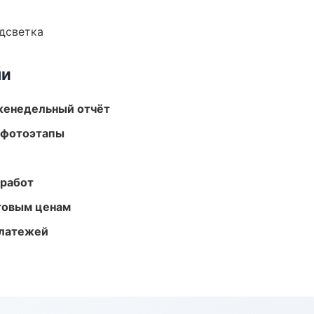
одсветка
ми
женедельный отчёт
 фотоэтапы
 работ
птовым ценам
платежей