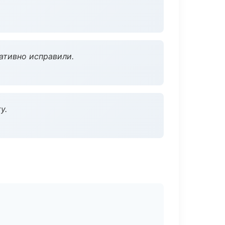
ативно исправили.
у.