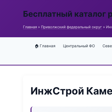
Бесплатный каталог 
Главная
»
Приволжский федеральный округ
» Ин
🏠 Главная
Центральный ФО
Севе
ИнжСтрой Каме