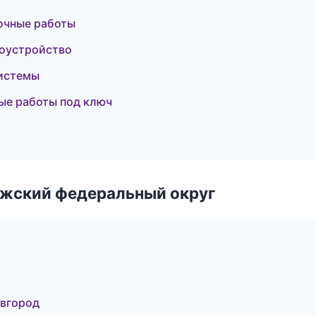
очные работы
гоустройство
истемы
ые работы под ключ
лжский федеральный округ
овгород