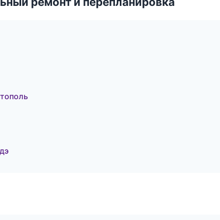
ьный ремонт и перепланировка
стополь
дэ