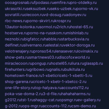
oooagrosnab.ru
fpodaso.ru
emfire.ru
pro-otdelky.ru
ukrasotki.ru
seksuzbek.ru
seks-uzbek.ru
porno-vk.ru
sovratili.ru
olecoon.ru
vd-dosug.ru
adonyev.ru
rbc-news.ru
porno-skvirt.ru
krospr.ru
13autor-kolonka.ru
sormol.ru
2rich.ru
hostel-65.ru
hostserve.ru
porno-na-russkom.ru
mishinlab.ru
neznobi.ru
bigfatcc.ru
habble.ru
starbucksvia.ru
delfinet.ru
silvernano.ru
elestal.ru
vektor-doroga.ru
velotrenajery.ru
pronso54.ru
lenasever.ru
lovinskix.ru
show-pets.ru
smartnews03.ru
discofoxworld.ru
miraclecoon.ru
pongup.ru
hostel65.ru
liura.ru
glasspb.ru
firehunters.ru
gribowo.ru
gnalis.ru
bulkitula.ru
hometown-france.ru
1-xbeticricetc-1-xbetti-5.ru
shop-garena.ru
cricetc-1-xbetr-1-xbetcc-2.ru
one-life-story.ru
top-halyava.ru
accounts112.ru
poka-vse-doma-2.ru
3-d-file.ru
hahahaharms.ru
g2012.ru
tst-1.ru
shaggy-cat.ru
opsmgr.ru
ev-gallery.ru
g-2012.ru
ops-mgr.ru
accounts-112.ru
csm-demo.ru