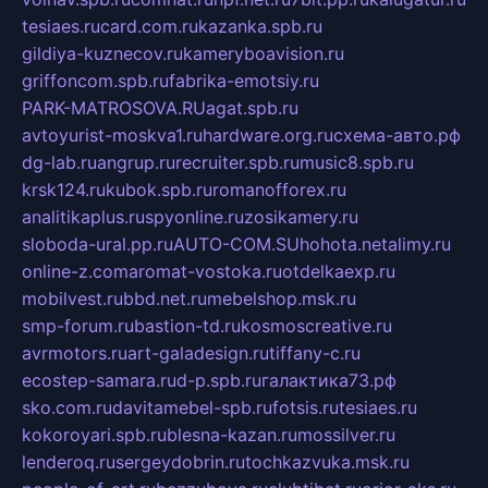
tesiaes.ru
card.com.ru
kazanka.spb.ru
gildiya-kuznecov.ru
kameryboavision.ru
griffoncom.spb.ru
fabrika-emotsiy.ru
PARK-MATROSOVA.RU
agat.spb.ru
avtoyurist-moskva1.ru
hardware.org.ru
схема-авто.рф
dg-lab.ru
angrup.ru
recruiter.spb.ru
music8.spb.ru
krsk124.ru
kubok.spb.ru
romanofforex.ru
analitikaplus.ru
spyonline.ru
zosikamery.ru
sloboda-ural.pp.ru
AUTO-COM.SU
hohota.net
alimy.ru
online-z.com
aromat-vostoka.ru
otdelkaexp.ru
mobilvest.ru
bbd.net.ru
mebelshop.msk.ru
smp-forum.ru
bastion-td.ru
kosmoscreative.ru
avrmotors.ru
art-galadesign.ru
tiffany-c.ru
ecostep-samara.ru
d-p.spb.ru
галактика73.рф
sko.com.ru
davitamebel-spb.ru
fotsis.ru
tesiaes.ru
kokoroyari.spb.ru
blesna-kazan.ru
mossilver.ru
lenderoq.ru
sergeydobrin.ru
tochkazvuka.msk.ru