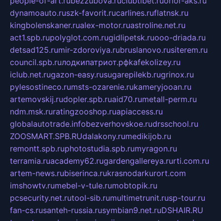
people-of-art.ru
bezzubova.ru
clubtibet.ru
orior-aks.ru
dynamoauto.ru
szk-favorit.ru
carlines.ru
flatnsk.ru
kingbolenskaner.ru
alex-motor.ru
astroline.net.ru
act1.spb.ru
polyglot.com.ru
gidlipetsk.ru
ooo-driada.ru
detsad125.ru
mir-zdoroviya.ru
bruslanovo.ru
siterem.ru
council.spb.ru
лодкипатриот.рф
kafekolizey.ru
iclub.net.ru
gazon-easy.ru
sugarepilekb.ru
grinox.ru
pylesostineco.ru
msts-ozarenie.ru
kameryjooan.ru
artemovskij.ru
dopler.spb.ru
aid70.ru
metall-perm.ru
ndm.msk.ru
ratingzooshop.ru
apiaccess.ru
globalautotrade.info
bezverhovskoe.ru
drsschool.ru
ZOOSMART.SPB.RU
dalakony.ru
medikijob.ru
remontt.spb.ru
photostudia.spb.ru
myragon.ru
terramia.ru
academy62.ru
gardengallereya.ru
rti.com.ru
artem-news.ru
biserinca.ru
krasnodarkurort.com
imshowtv.ru
mebel-v-tule.ru
mobtopik.ru
pcsecurity.net.ru
tool-sib.ru
multimetrunit.ru
sp-tour.ru
fan-cs.ru
santeh-russia.ru
symbian9.net.ru
DSHAIR.RU