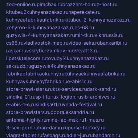
zed-online.ru
pimchax.ru
brazzers-hd.ru
z-host.ru
kitubeu2kuhnyanazakaz.ru
naperekate.ru
kuhnyaofabrikaufabrik.ru
kitubeu-2-kuhnyanazakaz.ru
xehyroo-5-kuhnyanazakaz.ru
cs-68.ru
guzywia-4-kuhnyanazakaz.ru
mir-tk.ru
vlknrussia.ru
cs68.ru
vladivostok-map.ru
video-seks.ru
bankaribi.ru
raszar.ru
vskrytie-zamkov-moskva113.ru
lipetsktelecom.ru
tovudyi4kuhnyanazakaz.ru
seksuzb.ru
guzywia4kuhnyanazakaz.ru
fabrikaofabrikaokuhny.ru
kuhnyaekuhnyaafabrika.ru
kuhnyaykuhnyayfabrika.ru
e-abis1c.ru
store-brawl-stars.ru
kts-services.ru
dark-sand.ru
sindika-01.ru
sp-life.ru
x-legion.ru
sib-archives.ru
e-abis-1-c.ru
sindika01.ru
venda-festival.ru
store-brawlstars.ru
dooraleksandria.ru
antenna-highly.ru
mine-lab-msk.ru
1-mus.ru
3-sex-porn.ru
ban-damn.ru
purse-factory.ru
viagra-tablet.ru
fasbags.ru
adler-jun.ru
bandamn.ru