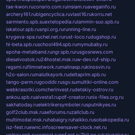
tae-kwon.ru
consrio.com.ru
insiam.ru
avegainfo.ru
archery161.ru
bigencyclica.ru
vlast16.ru
korru.net
sarmiento.spb.su
extelopedia.ru
lammin-suo.spb.ru
iskatour.spb.ru
snpi.org.ru
running-line.ru
krygeva-spa.ru
chel.net.ru
rust-loco.ru
dugshop.ru
hl-beta.spb.ru
school494.spb.ru
mymubaby.ru
epoha-metalband.ru
ngr.spb.ru
rusgosnews.com
dieselvostok.ru
24hostel.msk.ru
w-dev.ru
f-ship.ru
regsmi.ru
filmnetwork.ru
malinasp.ru
kinosvin.ru
h2o-salon.ru
malutkayork.ru
deltaprim.spb.ru
tango-perm.ru
gooddir.ru
sgv.su
multiki-online.com
webkrasotki.com
cherinvest.ru
detskiy-ostrov.ru
ankou.spb.ru
alvesta1.ru
pdf-creator.ru
nix-files.org.ru
sakhatoday.ru
elektrikersymboler.ru
sputnikyes.ru
golf2club.msk.ru
aeforums.ru
zallclub.ru
multimodal.msk.ru
habaigry.ru
haikko.ru
sobakopedia.ru
isz-fest.ru
ewnc.info
screensaver-clock.net.ru
volnav.spb.ru
comnat.ru
npf.net.ru
7bit.pp.ru
kalugatur.ru