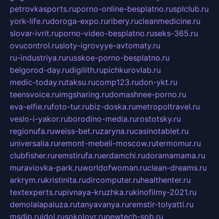
petrovkasports.ru
porno-online-besplatno.ru
splclub.ru
york-life.ru
doroga-expo.ru
ribery.ru
cleanmedicine.ru
slovar-ivrit.ru
porno-video-besplatno.ru
seks-365.ru
ovucontrol.ru
sloty-igrovyye-avtomaty.ru
ru-industriya.ru
russkoe-porno-besplatno.ru
belgorod-day.ru
digilith.ru
pichkurovlab.ru
medic-today.ru
taksu.ru
comp123.ru
don-ykt.ru
teensvoice.ru
imgsharing.ru
domashnee-porno.ru
eva-elfie.ru
foto-tur.ru
biz-doska.ru
metropoltravel.ru
veslo-i-yakor.ru
borodino-media.ru
rostotsky.ru
regionufa.ru
weiss-bet.ru
zaryna.ru
casinotablet.ru
universalia.ru
remont-mebeli-moscow.ru
termomur.ru
clubfisher.ru
remstirufa.ru
erdamchi.ru
doramamama.ru
muraviovka-park.ru
worldofwoman.ru
clean-dreams.ru
arkrym.ru
kristinita.ru
dircomputer.ru
healthenter.ru
textexperts.ru
pivnaya-kruzhka.ru
kinofilmy-2021.ru
demolalapaluza.ru
tanyavanya.ru
remstir-tolyatti.ru
msdip.ru
jdol.ru
sokolovr.ru
newtech-spb.ru