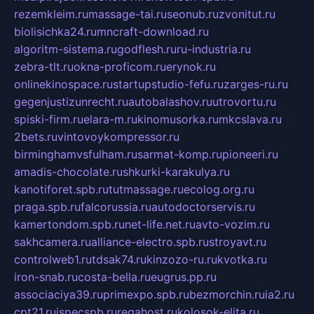
rezemkleim.ru
massage-tai.ru
seonub.ru
zvonitut.ru
biolisichka24.ru
mncraft-download.ru
algoritm-sistema.ru
godflesh.ru
ru-industria.ru
zebra-tlt.ru
okna-proficom.ru
erynok.ru
onlinekinospace.ru
startupstudio-fefu.ru
zarges-ru.ru
gegenjustizunrecht.ru
autobalashov.ru
utrovortu.ru
spiski-firm.ru
elara-m.ru
kinomusorka.ru
mkcslava.ru
2bets.ru
vintovoykompressor.ru
birminghamvsfulham.ru
sarmat-komp.ru
pioneeri.ru
amadis-chocolate.ru
shkurki-karakulya.ru
kanotiforet.spb.ru
tutmassage.ru
ecolog.org.ru
praga.spb.ru
falcorussia.ru
autodoctorservis.ru
kamertondom.spb.ru
net-life.net.ru
avto-vozim.ru
sakhcamera.ru
alliance-electro.spb.ru
stroyavt.ru
controlweb1.ru
tdsak74.ru
kinzozo-ru.ru
kvotka.ru
iron-snab.ru
costa-bella.ru
eugrus.pp.ru
associaciya39.ru
primexpo.spb.ru
bezmorchin.ru
ia2.ru
cpt21.ru
ispecspb.ru
regahost.ru
kolosok-elita.ru