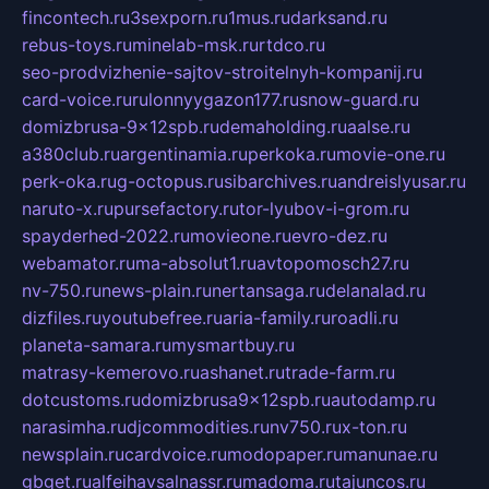
fincontech.ru
3sexporn.ru
1mus.ru
darksand.ru
rebus-toys.ru
minelab-msk.ru
rtdco.ru
seo-prodvizhenie-sajtov-stroitelnyh-kompanij.ru
card-voice.ru
rulonnyygazon177.ru
snow-guard.ru
domizbrusa-9x12spb.ru
demaholding.ru
aalse.ru
a380club.ru
argentinamia.ru
perkoka.ru
movie-one.ru
perk-oka.ru
g-octopus.ru
sibarchives.ru
andreislyusar.ru
naruto-x.ru
pursefactory.ru
tor-lyubov-i-grom.ru
spayderhed-2022.ru
movieone.ru
evro-dez.ru
webamator.ru
ma-absolut1.ru
avtopomosch27.ru
nv-750.ru
news-plain.ru
nertansaga.ru
delanalad.ru
dizfiles.ru
youtubefree.ru
aria-family.ru
roadli.ru
planeta-samara.ru
mysmartbuy.ru
matrasy-kemerovo.ru
ashanet.ru
trade-farm.ru
dotcustoms.ru
domizbrusa9x12spb.ru
autodamp.ru
narasimha.ru
djcommodities.ru
nv750.ru
x-ton.ru
newsplain.ru
cardvoice.ru
modopaper.ru
manunae.ru
gbget.ru
alfeihavsalnassr.ru
madoma.ru
tajuncos.ru