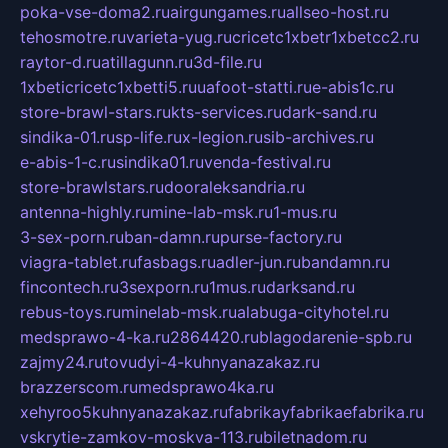
poka-vse-doma2.ru
airgungames.ru
allseo-host.ru
tehosmotre.ru
varieta-yug.ru
cricetc1xbetr1xbetcc2.ru
raytor-d.ru
atillagunn.ru
3d-file.ru
1xbeticricetc1xbetti5.ru
uafoot-statti.ru
e-abis1c.ru
store-brawl-stars.ru
kts-services.ru
dark-sand.ru
sindika-01.ru
sp-life.ru
x-legion.ru
sib-archives.ru
e-abis-1-c.ru
sindika01.ru
venda-festival.ru
store-brawlstars.ru
dooraleksandria.ru
antenna-highly.ru
mine-lab-msk.ru
1-mus.ru
3-sex-porn.ru
ban-damn.ru
purse-factory.ru
viagra-tablet.ru
fasbags.ru
adler-jun.ru
bandamn.ru
fincontech.ru
3sexporn.ru
1mus.ru
darksand.ru
rebus-toys.ru
minelab-msk.ru
alabuga-cityhotel.ru
medsprawo-4-ka.ru
2864420.ru
blagodarenie-spb.ru
zajmy24.ru
tovudyi-4-kuhnyanazakaz.ru
brazzerscom.ru
medsprawo4ka.ru
xehyroo5kuhnyanazakaz.ru
fabrikayfabrikaefabrika.ru
vskrytie-zamkov-moskva-113.ru
biletnadom.ru