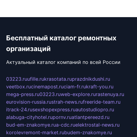
Бесплатный каталог ремонтных
организаций
Актуальный каталог компаний по всей России
03223.ru
ufille.ru
krasotata.ru
prazdnikdushi.ru
veetbox.ru
cinemapost.ru
ciam-fr.ru
kraft-you.ru
mega-press.ru
03223.ru
web-explore.ru
rastenuya.ru
eurovision-russia.ru
strah-news.ru
freeride-team.ru
itrack-24.ru
sexshopexpress.ru
autostudiopro.ru
alabuga-cityhotel.ru
pornv.ru
atlantpereezd.ru
bud-em-znakomye.ru
a-cdc.ru
elektrostal-news.ru
korolevremont-market.ru
budem-znakomye.ru