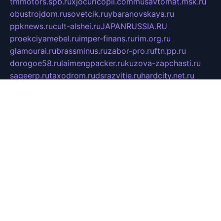
tmmotors.spb.ru
xjocuricopii.com
musavtomat.msk.ru
obustrojdom.ru
sovetcik.ru
ybaranovskaya.ru
ppknews.ru
cult-alshei.ru
JAPANRUSSIA.RU
proekciyamebel.ru
imper-finans.ru
rim.org.ru
glamourai.ru
brassminus.ru
zabor-pro.ru
ftn.pp.ru
dorogoe58.ru
laimengpacker.ru
kuzova-zapchasti.ru
sageerp.ru
taxodrom.ru
dsrazvitie.ru
hardcity.net.ru
ratinghomegames.ru
topservice25.ru
gubernyan.ru
gtglasslined.ru
ii4.ru
tssport.spb.ru
andorra24.com
blackwallstreet.ru
oboimos.ru
optim-doors.com.ru
ikuch.ru
nycr.org.ru
npa21.ru
vremya-ch.spb.ru
desert000.ru
ivtorgi.ru
ifiori.ru
catalog-statei.ru
dcv.org.ru
spetsmaster174.ru
ipkameryhiseeu.ru
dum26.ru
ruspol.spb.ru
fr-opendp.ru
kam-solnyshko.ru
cheyenne-arapaho.ru
sevzapmetal.spb.ru
ted-lapidus.spb.ru
parasite-eliminator.ru
sigma-complete.ru
modernworld.ru
dama-moda.ru
eholot-group.ru
sk-nvkz.ru
DRONGOLD.RU