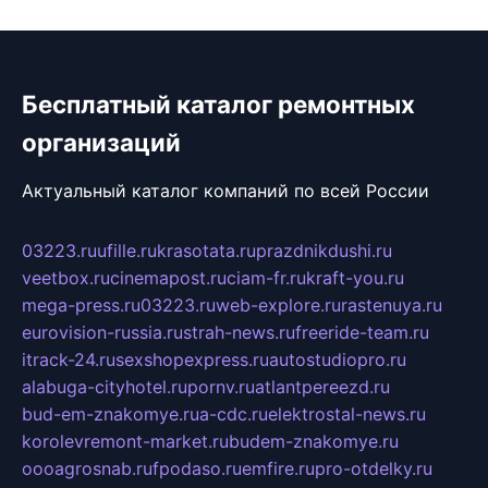
Бесплатный каталог ремонтных
организаций
Актуальный каталог компаний по всей России
03223.ru
ufille.ru
krasotata.ru
prazdnikdushi.ru
veetbox.ru
cinemapost.ru
ciam-fr.ru
kraft-you.ru
mega-press.ru
03223.ru
web-explore.ru
rastenuya.ru
eurovision-russia.ru
strah-news.ru
freeride-team.ru
itrack-24.ru
sexshopexpress.ru
autostudiopro.ru
alabuga-cityhotel.ru
pornv.ru
atlantpereezd.ru
bud-em-znakomye.ru
a-cdc.ru
elektrostal-news.ru
korolevremont-market.ru
budem-znakomye.ru
oooagrosnab.ru
fpodaso.ru
emfire.ru
pro-otdelky.ru