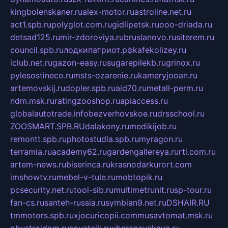
kingbolenskaner.ru
alex-motor.ru
astroline.net.ru
act1.spb.ru
polyglot.com.ru
gidlipetsk.ru
ooo-driada.ru
detsad125.ru
mir-zdoroviya.ru
bruslanovo.ru
siterem.ru
council.spb.ru
лодкипатриот.рф
kafekolizey.ru
iclub.net.ru
gazon-easy.ru
sugarepilekb.ru
grinox.ru
pylesostineco.ru
msts-ozarenie.ru
kameryjooan.ru
artemovskij.ru
dopler.spb.ru
aid70.ru
metall-perm.ru
ndm.msk.ru
ratingzooshop.ru
apiaccess.ru
globalautotrade.info
bezverhovskoe.ru
drsschool.ru
ZOOSMART.SPB.RU
dalakony.ru
medikijob.ru
remontt.spb.ru
photostudia.spb.ru
myragon.ru
terramia.ru
academy62.ru
gardengallereya.ru
rti.com.ru
artem-news.ru
biserinca.ru
krasnodarkurort.com
imshowtv.ru
mebel-v-tule.ru
mobtopik.ru
pcsecurity.net.ru
tool-sib.ru
multimetrunit.ru
sp-tour.ru
fan-cs.ru
santeh-russia.ru
symbian9.net.ru
DSHAIR.RU
tmmotors.spb.ru
xjocuricopii.com
musavtomat.msk.ru