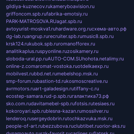
gildiya-kuznecov.ru
kameryboavision.ru
griffoncom.spb.ru
fabrika-emotsiy.ru
PARK-MATROSOVA.RU
agat.spb.ru
avtoyurist-moskva1.ru
hardware.org.ru
схема-авто.рф
dg-lab.ru
angrup.ru
recruiter.spb.ru
music8.spb.ru
krsk124.ru
kubok.spb.ru
romanofforex.ru
analitikaplus.ru
spyonline.ru
zosikamery.ru
sloboda-ural.pp.ru
AUTO-COM.SU
hohota.net
alimy.ru
online-z.com
aromat-vostoka.ru
otdelkaexp.ru
mobilvest.ru
bbd.net.ru
mebelshop.msk.ru
smp-forum.ru
bastion-td.ru
kosmoscreative.ru
avrmotors.ru
art-galadesign.ru
tiffany-c.ru
ecostep-samara.ru
d-p.spb.ru
галактика73.рф
sko.com.ru
davitamebel-spb.ru
fotsis.ru
tesiaes.ru
kokoroyari.spb.ru
blesna-kazan.ru
mossilver.ru
lenderoq.ru
sergeydobrin.ru
tochkazvuka.msk.ru
people-of-art.ru
bezzubova.ru
clubtibet.ru
orior-aks.ru
dynamoauto.ru
szk-favorit.ru
carlines.ru
flatnsk.ru