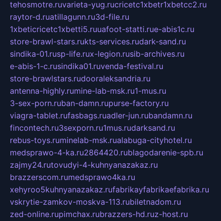
tehosmotre.ru
varieta-yug.ru
cricetc1xbetr1xbetcc2.ru
raytor-d.ru
atillagunn.ru
3d-file.ru
1xbeticricetc1xbetti5.ru
uafoot-statti.ru
e-abis1c.ru
store-brawl-stars.ru
kts-services.ru
dark-sand.ru
sindika-01.ru
sp-life.ru
x-legion.ru
sib-archives.ru
e-abis-1-c.ru
sindika01.ru
venda-festival.ru
store-brawlstars.ru
dooraleksandria.ru
antenna-highly.ru
mine-lab-msk.ru
1-mus.ru
3-sex-porn.ru
ban-damn.ru
purse-factory.ru
viagra-tablet.ru
fasbags.ru
adler-jun.ru
bandamn.ru
fincontech.ru
3sexporn.ru
1mus.ru
darksand.ru
rebus-toys.ru
minelab-msk.ru
alabuga-cityhotel.ru
medsprawo-4-ka.ru
2864420.ru
blagodarenie-spb.ru
zajmy24.ru
tovudyi-4-kuhnyanazakaz.ru
brazzerscom.ru
medsprawo4ka.ru
xehyroo5kuhnyanazakaz.ru
fabrikayfabrikaefabrika.ru
vskrytie-zamkov-moskva-113.ru
biletnadom.ru
zed-online.ru
pimchax.ru
brazzers-hd.ru
z-host.ru