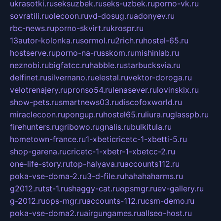
ukrasotki.ru
seksuzbek.ru
seks-uzbek.ru
porno-vk.ru
sovratili.ru
olecoon.ru
vd-dosug.ru
adonyev.ru
rbc-news.ru
porno-skvirt.ru
krospr.ru
13autor-kolonka.ru
sormol.ru
2rich.ru
hostel-65.ru
hostserve.ru
porno-na-russkom.ru
mishinlab.ru
neznobi.ru
bigfatcc.ru
habble.ru
starbucksvia.ru
delfinet.ru
silvernano.ru
elestal.ru
vektor-doroga.ru
velotrenajery.ru
pronso54.ru
lenasever.ru
lovinskix.ru
show-pets.ru
smartnews03.ru
discofoxworld.ru
miraclecoon.ru
pongup.ru
hostel65.ru
liura.ru
glasspb.ru
firehunters.ru
gribowo.ru
gnalis.ru
bulkitula.ru
hometown-france.ru
1-xbeticricetc-1-xbetti-5.ru
shop-garena.ru
cricetc-1-xbetr-1-xbetcc-2.ru
one-life-story.ru
top-halyava.ru
accounts112.ru
poka-vse-doma-2.ru
3-d-file.ru
hahahaharms.ru
g2012.ru
tst-1.ru
shaggy-cat.ru
opsmgr.ru
ev-gallery.ru
g-2012.ru
ops-mgr.ru
accounts-112.ru
csm-demo.ru
poka-vse-doma2.ru
airgungames.ru
allseo-host.ru