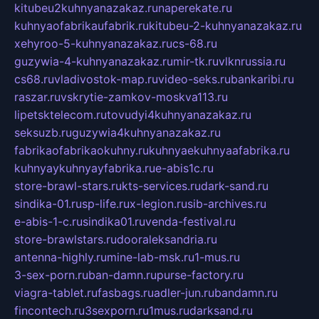
kitubeu2kuhnyanazakaz.ru
naperekate.ru
kuhnyaofabrikaufabrik.ru
kitubeu-2-kuhnyanazakaz.ru
xehyroo-5-kuhnyanazakaz.ru
cs-68.ru
guzywia-4-kuhnyanazakaz.ru
mir-tk.ru
vlknrussia.ru
cs68.ru
vladivostok-map.ru
video-seks.ru
bankaribi.ru
raszar.ru
vskrytie-zamkov-moskva113.ru
lipetsktelecom.ru
tovudyi4kuhnyanazakaz.ru
seksuzb.ru
guzywia4kuhnyanazakaz.ru
fabrikaofabrikaokuhny.ru
kuhnyaekuhnyaafabrika.ru
kuhnyaykuhnyayfabrika.ru
e-abis1c.ru
store-brawl-stars.ru
kts-services.ru
dark-sand.ru
sindika-01.ru
sp-life.ru
x-legion.ru
sib-archives.ru
e-abis-1-c.ru
sindika01.ru
venda-festival.ru
store-brawlstars.ru
dooraleksandria.ru
antenna-highly.ru
mine-lab-msk.ru
1-mus.ru
3-sex-porn.ru
ban-damn.ru
purse-factory.ru
viagra-tablet.ru
fasbags.ru
adler-jun.ru
bandamn.ru
fincontech.ru
3sexporn.ru
1mus.ru
darksand.ru