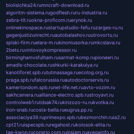
biolisichka24.ru
mncraft-download.ru
algoritm-sistema.ru
godflesh.ru
ru-industria.ru
zebra-tlt.ru
okna-proficom.ru
erynok.ru
onlinekinospace.ru
startupstudio-fefu.ru
zarges-ru.ru
gegenjustizunrecht.ru
autobalashov.ru
utrovortu.ru
spiski-firm.ru
elara-m.ru
kinomusorka.ru
mkcslava.ru
2bets.ru
vintovoykompressor.ru
birminghamvsfulham.ru
sarmat-komp.ru
pioneeri.ru
amadis-chocolate.ru
shkurki-karakulya.ru
kanotiforet.spb.ru
tutmassage.ru
ecolog.org.ru
praga.spb.ru
falcorussia.ru
autodoctorservis.ru
kamertondom.spb.ru
net-life.net.ru
avto-vozim.ru
sakhcamera.ru
alliance-electro.spb.ru
stroyavt.ru
controlweb1.ru
tdsak74.ru
kinzozo-ru.ru
kvotka.ru
iron-snab.ru
costa-bella.ru
eugrus.pp.ru
associaciya39.ru
primexpo.spb.ru
bezmorchin.ru
ia2.ru
cpt21.ru
ispecspb.ru
regahost.ru
kolosok-elita.ru
tae-kwon.ru
consrio.com.ru
insiam.ru
avegainfo.ru