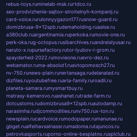
rebus-toys.ru
minelab-msk.ru
rtdco.ru
seo-prodvizhenie-sajtov-stroitelnyh-kompanij.ru
card-voice.ru
rulonnyygazon177.ru
snow-guard.ru
domizbrusa-9x12spb.ru
demaholding.ru
aalse.ru
a380club.ru
argentinamia.ru
perkoka.ru
movie-one.ru
perk-oka.ru
g-octopus.ru
sibarchives.ru
andreislyusar.ru
naruto-x.ru
pursefactory.ru
tor-lyubov-i-grom.ru
spayderhed-2022.ru
movieone.ru
evro-dez.ru
webamator.ru
ma-absolut1.ru
avtopomosch27.ru
nv-750.ru
news-plain.ru
nertansaga.ru
delanalad.ru
dizfiles.ru
youtubefree.ru
aria-family.ru
roadli.ru
planeta-samara.ru
mysmartbuy.ru
matrasy-kemerovo.ru
ashanet.ru
trade-farm.ru
dotcustoms.ru
domizbrusa9x12spb.ru
autodamp.ru
narasimha.ru
djcommodities.ru
nv750.ru
x-ton.ru
newsplain.ru
cardvoice.ru
modopaper.ru
manunae.ru
gbget.ru
alfeihavsalnassr.ru
madoma.ru
tajuncos.ru
petrovkasports.ru
porno-online-besplatno.ru
splclub.ru