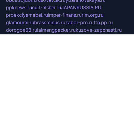
obustrojdom.ru
sovetcik.ru
ybaranovskaya.ru
ppknews.ru
cult-alshei.ru
JAPANRUSSIA.RU
proekciyamebel.ru
imper-finans.ru
rim.org.ru
glamourai.ru
brassminus.ru
zabor-pro.ru
ftn.pp.ru
dorogoe58.ru
laimengpacker.ru
kuzova-zapchasti.ru
sageerp.ru
taxodrom.ru
dsrazvitie.ru
hardcity.net.ru
ratinghomegames.ru
topservice25.ru
gubernyan.ru
gtglasslined.ru
ii4.ru
tssport.spb.ru
andorra24.com
blackwallstreet.ru
oboimos.ru
optim-doors.com.ru
ikuch.ru
nycr.org.ru
npa21.ru
vremya-ch.spb.ru
desert000.ru
ivtorgi.ru
ifiori.ru
catalog-statei.ru
dcv.org.ru
spetsmaster174.ru
ipkameryhiseeu.ru
dum26.ru
ruspol.spb.ru
fr-opendp.ru
kam-solnyshko.ru
cheyenne-arapaho.ru
sevzapmetal.spb.ru
ted-lapidus.spb.ru
parasite-eliminator.ru
sigma-complete.ru
modernworld.ru
dama-moda.ru
eholot-group.ru
sk-nvkz.ru
DRONGOLD.RU
democratia2.ru
i-farmer.ru
mass-sport.org