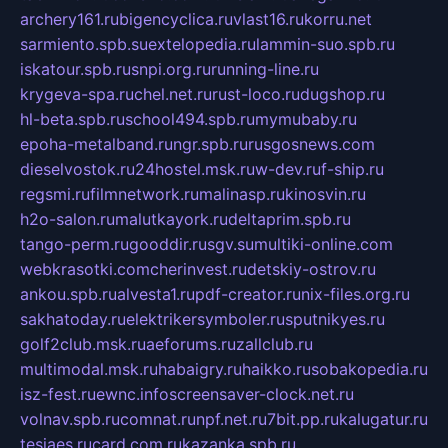
archery161.ru
bigencyclica.ru
vlast16.ru
korru.net
sarmiento.spb.su
extelopedia.ru
lammin-suo.spb.ru
iskatour.spb.ru
snpi.org.ru
running-line.ru
krygeva-spa.ru
chel.net.ru
rust-loco.ru
dugshop.ru
hl-beta.spb.ru
school494.spb.ru
mymubaby.ru
epoha-metalband.ru
ngr.spb.ru
rusgosnews.com
dieselvostok.ru
24hostel.msk.ru
w-dev.ru
f-ship.ru
regsmi.ru
filmnetwork.ru
malinasp.ru
kinosvin.ru
h2o-salon.ru
malutkayork.ru
deltaprim.spb.ru
tango-perm.ru
gooddir.ru
sgv.su
multiki-online.com
webkrasotki.com
cherinvest.ru
detskiy-ostrov.ru
ankou.spb.ru
alvesta1.ru
pdf-creator.ru
nix-files.org.ru
sakhatoday.ru
elektrikersymboler.ru
sputnikyes.ru
golf2club.msk.ru
aeforums.ru
zallclub.ru
multimodal.msk.ru
habaigry.ru
haikko.ru
sobakopedia.ru
isz-fest.ru
ewnc.info
screensaver-clock.net.ru
volnav.spb.ru
comnat.ru
npf.net.ru
7bit.pp.ru
kalugatur.ru
tesiaes.ru
card.com.ru
kazanka.spb.ru