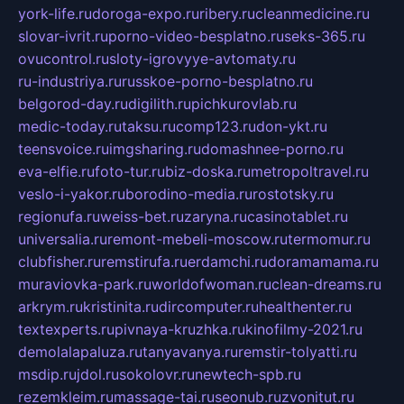
york-life.ru
doroga-expo.ru
ribery.ru
cleanmedicine.ru
slovar-ivrit.ru
porno-video-besplatno.ru
seks-365.ru
ovucontrol.ru
sloty-igrovyye-avtomaty.ru
ru-industriya.ru
russkoe-porno-besplatno.ru
belgorod-day.ru
digilith.ru
pichkurovlab.ru
medic-today.ru
taksu.ru
comp123.ru
don-ykt.ru
teensvoice.ru
imgsharing.ru
domashnee-porno.ru
eva-elfie.ru
foto-tur.ru
biz-doska.ru
metropoltravel.ru
veslo-i-yakor.ru
borodino-media.ru
rostotsky.ru
regionufa.ru
weiss-bet.ru
zaryna.ru
casinotablet.ru
universalia.ru
remont-mebeli-moscow.ru
termomur.ru
clubfisher.ru
remstirufa.ru
erdamchi.ru
doramamama.ru
muraviovka-park.ru
worldofwoman.ru
clean-dreams.ru
arkrym.ru
kristinita.ru
dircomputer.ru
healthenter.ru
textexperts.ru
pivnaya-kruzhka.ru
kinofilmy-2021.ru
demolalapaluza.ru
tanyavanya.ru
remstir-tolyatti.ru
msdip.ru
jdol.ru
sokolovr.ru
newtech-spb.ru
rezemkleim.ru
massage-tai.ru
seonub.ru
zvonitut.ru