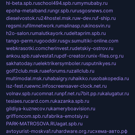
hl-beta.spb.ru
school494.spb.ru
mymubaby.ru
epoha-metalband.ru
ngr.spb.ru
rusgosnews.com
dieselvostok.ru
24hostel.msk.ru
w-dev.ru
f-ship.ru
regsmi.ru
filmnetwork.ru
malinasp.ru
kinosvin.ru
h2o-salon.ru
malutkayork.ru
deltaprim.spb.ru
tango-perm.ru
gooddir.ru
sgv.su
multiki-online.com
webkrasotki.com
cherinvest.ru
detskiy-ostrov.ru
ankou.spb.ru
alvesta1.ru
pdf-creator.ru
nix-files.org.ru
sakhatoday.ru
elektrikersymboler.ru
sputnikyes.ru
golf2club.msk.ru
aeforums.ru
zallclub.ru
multimodal.msk.ru
habaigry.ru
haikko.ru
sobakopedia.ru
isz-fest.ru
ewnc.info
screensaver-clock.net.ru
volnav.spb.ru
comnat.ru
npf.net.ru
7bit.pp.ru
kalugatur.ru
tesiaes.ru
card.com.ru
kazanka.spb.ru
gildiya-kuznecov.ru
kameryboavision.ru
griffoncom.spb.ru
fabrika-emotsiy.ru
PARK-MATROSOVA.RU
agat.spb.ru
avtoyurist-moskva1.ru
hardware.org.ru
схема-авто.рф