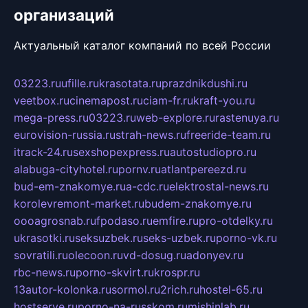
организаций
Актуальный каталог компаний по всей России
03223.ru
ufille.ru
krasotata.ru
prazdnikdushi.ru
veetbox.ru
cinemapost.ru
ciam-fr.ru
kraft-you.ru
mega-press.ru
03223.ru
web-explore.ru
rastenuya.ru
eurovision-russia.ru
strah-news.ru
freeride-team.ru
itrack-24.ru
sexshopexpress.ru
autostudiopro.ru
alabuga-cityhotel.ru
pornv.ru
atlantpereezd.ru
bud-em-znakomye.ru
a-cdc.ru
elektrostal-news.ru
korolevremont-market.ru
budem-znakomye.ru
oooagrosnab.ru
fpodaso.ru
emfire.ru
pro-otdelky.ru
ukrasotki.ru
seksuzbek.ru
seks-uzbek.ru
porno-vk.ru
sovratili.ru
olecoon.ru
vd-dosug.ru
adonyev.ru
rbc-news.ru
porno-skvirt.ru
krospr.ru
13autor-kolonka.ru
sormol.ru
2rich.ru
hostel-65.ru
hostserve.ru
porno-na-russkom.ru
mishinlab.ru