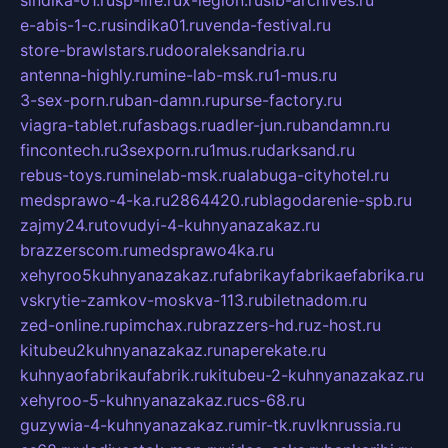
sindika-01.ru
sp-life.ru
x-legion.ru
sib-archives.ru
e-abis-1-c.ru
sindika01.ru
venda-festival.ru
store-brawlstars.ru
dooraleksandria.ru
antenna-highly.ru
mine-lab-msk.ru
1-mus.ru
3-sex-porn.ru
ban-damn.ru
purse-factory.ru
viagra-tablet.ru
fasbags.ru
adler-jun.ru
bandamn.ru
fincontech.ru
3sexporn.ru
1mus.ru
darksand.ru
rebus-toys.ru
minelab-msk.ru
alabuga-cityhotel.ru
medsprawo-4-ka.ru
2864420.ru
blagodarenie-spb.ru
zajmy24.ru
tovudyi-4-kuhnyanazakaz.ru
brazzerscom.ru
medsprawo4ka.ru
xehyroo5kuhnyanazakaz.ru
fabrikayfabrikaefabrika.ru
vskrytie-zamkov-moskva-113.ru
biletnadom.ru
zed-online.ru
pimchax.ru
brazzers-hd.ru
z-host.ru
kitubeu2kuhnyanazakaz.ru
naperekate.ru
kuhnyaofabrikaufabrik.ru
kitubeu-2-kuhnyanazakaz.ru
xehyroo-5-kuhnyanazakaz.ru
cs-68.ru
guzywia-4-kuhnyanazakaz.ru
mir-tk.ru
vlknrussia.ru