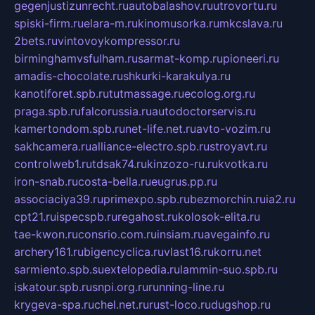
gegenjustizunrecht.ru
autobalashov.ru
utrovortu.ru
spiski-firm.ru
elara-m.ru
kinomusorka.ru
mkcslava.ru
2bets.ru
vintovoykompressor.ru
birminghamvsfulham.ru
sarmat-komp.ru
pioneeri.ru
amadis-chocolate.ru
shkurki-karakulya.ru
kanotiforet.spb.ru
tutmassage.ru
ecolog.org.ru
praga.spb.ru
falcorussia.ru
autodoctorservis.ru
kamertondom.spb.ru
net-life.net.ru
avto-vozim.ru
sakhcamera.ru
alliance-electro.spb.ru
stroyavt.ru
controlweb1.ru
tdsak74.ru
kinzozo-ru.ru
kvotka.ru
iron-snab.ru
costa-bella.ru
eugrus.pp.ru
associaciya39.ru
primexpo.spb.ru
bezmorchin.ru
ia2.ru
cpt21.ru
ispecspb.ru
regahost.ru
kolosok-elita.ru
tae-kwon.ru
consrio.com.ru
insiam.ru
avegainfo.ru
archery161.ru
bigencyclica.ru
vlast16.ru
korru.net
sarmiento.spb.su
extelopedia.ru
lammin-suo.spb.ru
iskatour.spb.ru
snpi.org.ru
running-line.ru
krygeva-spa.ru
chel.net.ru
rust-loco.ru
dugshop.ru