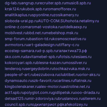
dg-lab.ru
angrup.ru
recruiter.spb.ru
music8.spb.ru
krsk124.ru
kubok.spb.ru
romanofforex.ru
analitikaplus.ru
spyonline.ru
zosikamery.ru
sloboda-ural.pp.ru
AUTO-COM.SU
hohota.net
alimy.ru
online-z.com
aromat-vostoka.ru
otdelkaexp.ru
mobilvest.ru
bbd.net.ru
mebelshop.msk.ru
smp-forum.ru
bastion-td.ru
kosmoscreative.ru
avrmotors.ru
art-galadesign.ru
tiffany-c.ru
ecostep-samara.ru
d-p.spb.ru
галактика73.рф
sko.com.ru
davitamebel-spb.ru
fotsis.ru
tesiaes.ru
kokoroyari.spb.ru
blesna-kazan.ru
mossilver.ru
lenderoq.ru
sergeydobrin.ru
tochkazvuka.msk.ru
people-of-art.ru
bezzubova.ru
clubtibet.ru
orior-aks.ru
dynamoauto.ru
szk-favorit.ru
carlines.ru
flatnsk.ru
kingbolenskaner.ru
alex-motor.ru
astroline.net.ru
act1.spb.ru
polyglot.com.ru
gidlipetsk.ru
ooo-driada.ru
detsad125.ru
mir-zdoroviya.ru
bruslanovo.ru
siterem.ru
council.spb.ru
лодкипатриот.рф
kafekolizey.ru