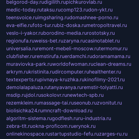
belgorod-day.ru
digilith.ru
pichkurovlab.ru
medic-today.ru
taksu.ru
comp123.ru
don-ykt.ru
teensvoice.ru
imgsharing.ru
domashnee-porno.ru
eva-elfie.ru
foto-tur.ru
biz-doska.ru
metropoltravel.ru
veslo-i-yakor.ru
borodino-media.ru
rostotsky.ru
regionufa.ru
weiss-bet.ru
zaryna.ru
casinotablet.ru
universalia.ru
remont-mebeli-moscow.ru
termomur.ru
clubfisher.ru
remstirufa.ru
erdamchi.ru
doramamama.ru
muraviovka-park.ru
worldofwoman.ru
clean-dreams.ru
arkrym.ru
kristinita.ru
dircomputer.ru
healthenter.ru
textexperts.ru
pivnaya-kruzhka.ru
kinofilmy-2021.ru
demolalapaluza.ru
tanyavanya.ru
remstir-tolyatti.ru
msdip.ru
jdol.ru
sokolovr.ru
newtech-spb.ru
rezemkleim.ru
massage-tai.ru
seonub.ru
zvonitut.ru
biolisichka24.ru
mncraft-download.ru
algoritm-sistema.ru
godflesh.ru
ru-industria.ru
zebra-tlt.ru
okna-proficom.ru
erynok.ru
onlinekinospace.ru
startupstudio-fefu.ru
zarges-ru.ru