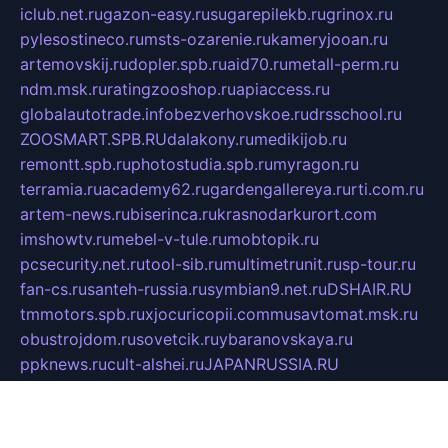
iclub.net.ru
gazon-easy.ru
sugarepilekb.ru
grinox.ru
pylesostineco.ru
msts-ozarenie.ru
kameryjooan.ru
artemovskij.ru
dopler.spb.ru
aid70.ru
metall-perm.ru
ndm.msk.ru
ratingzooshop.ru
apiaccess.ru
globalautotrade.info
bezverhovskoe.ru
drsschool.ru
ZOOSMART.SPB.RU
dalakony.ru
medikijob.ru
remontt.spb.ru
photostudia.spb.ru
myragon.ru
terramia.ru
academy62.ru
gardengallereya.ru
rti.com.ru
artem-news.ru
biserinca.ru
krasnodarkurort.com
imshowtv.ru
mebel-v-tule.ru
mobtopik.ru
pcsecurity.net.ru
tool-sib.ru
multimetrunit.ru
sp-tour.ru
fan-cs.ru
santeh-russia.ru
symbian9.net.ru
DSHAIR.RU
tmmotors.spb.ru
xjocuricopii.com
musavtomat.msk.ru
obustrojdom.ru
sovetcik.ru
ybaranovskaya.ru
ppknews.ru
cult-alshei.ru
JAPANRUSSIA.RU
proekciyamebel.ru
imper-finans.ru
rim.org.ru
glamourai.ru
brassminus.ru
zabor-pro.ru
ftn.pp.ru
dorogoe58.ru
laimengpacker.ru
kuzova-zapchasti.ru