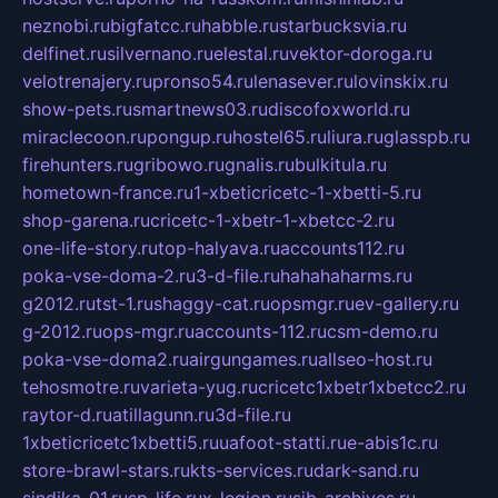
neznobi.ru
bigfatcc.ru
habble.ru
starbucksvia.ru
delfinet.ru
silvernano.ru
elestal.ru
vektor-doroga.ru
velotrenajery.ru
pronso54.ru
lenasever.ru
lovinskix.ru
show-pets.ru
smartnews03.ru
discofoxworld.ru
miraclecoon.ru
pongup.ru
hostel65.ru
liura.ru
glasspb.ru
firehunters.ru
gribowo.ru
gnalis.ru
bulkitula.ru
hometown-france.ru
1-xbeticricetc-1-xbetti-5.ru
shop-garena.ru
cricetc-1-xbetr-1-xbetcc-2.ru
one-life-story.ru
top-halyava.ru
accounts112.ru
poka-vse-doma-2.ru
3-d-file.ru
hahahaharms.ru
g2012.ru
tst-1.ru
shaggy-cat.ru
opsmgr.ru
ev-gallery.ru
g-2012.ru
ops-mgr.ru
accounts-112.ru
csm-demo.ru
poka-vse-doma2.ru
airgungames.ru
allseo-host.ru
tehosmotre.ru
varieta-yug.ru
cricetc1xbetr1xbetcc2.ru
raytor-d.ru
atillagunn.ru
3d-file.ru
1xbeticricetc1xbetti5.ru
uafoot-statti.ru
e-abis1c.ru
store-brawl-stars.ru
kts-services.ru
dark-sand.ru