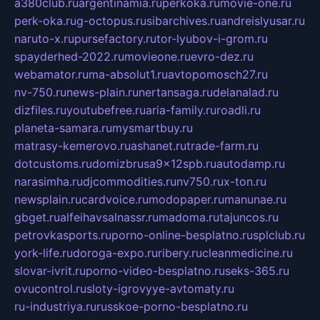
a380club.ru
argentinamia.ru
perkoka.ru
movie-one.ru
perk-oka.ru
g-octopus.ru
sibarchives.ru
andreislyusar.ru
naruto-x.ru
pursefactory.ru
tor-lyubov-i-grom.ru
spayderhed-2022.ru
movieone.ru
evro-dez.ru
webamator.ru
ma-absolut1.ru
avtopomosch27.ru
nv-750.ru
news-plain.ru
nertansaga.ru
delanalad.ru
dizfiles.ru
youtubefree.ru
aria-family.ru
roadli.ru
planeta-samara.ru
mysmartbuy.ru
matrasy-kemerovo.ru
ashanet.ru
trade-farm.ru
dotcustoms.ru
domizbrusa9x12spb.ru
autodamp.ru
narasimha.ru
djcommodities.ru
nv750.ru
x-ton.ru
newsplain.ru
cardvoice.ru
modopaper.ru
manunae.ru
gbget.ru
alfeihavsalnassr.ru
madoma.ru
tajuncos.ru
petrovkasports.ru
porno-online-besplatno.ru
splclub.ru
york-life.ru
doroga-expo.ru
ribery.ru
cleanmedicine.ru
slovar-ivrit.ru
porno-video-besplatno.ru
seks-365.ru
ovucontrol.ru
sloty-igrovyye-avtomaty.ru
ru-industriya.ru
russkoe-porno-besplatno.ru