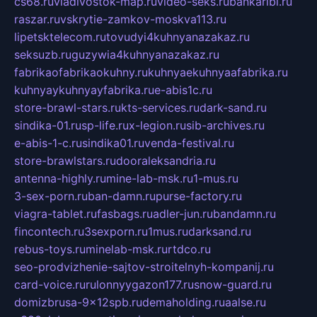
cs68.ru
vladivostok-map.ru
video-seks.ru
bankaribi.ru
raszar.ru
vskrytie-zamkov-moskva113.ru
lipetsktelecom.ru
tovudyi4kuhnyanazakaz.ru
seksuzb.ru
guzywia4kuhnyanazakaz.ru
fabrikaofabrikaokuhny.ru
kuhnyaekuhnyaafabrika.ru
kuhnyaykuhnyayfabrika.ru
e-abis1c.ru
store-brawl-stars.ru
kts-services.ru
dark-sand.ru
sindika-01.ru
sp-life.ru
x-legion.ru
sib-archives.ru
e-abis-1-c.ru
sindika01.ru
venda-festival.ru
store-brawlstars.ru
dooraleksandria.ru
antenna-highly.ru
mine-lab-msk.ru
1-mus.ru
3-sex-porn.ru
ban-damn.ru
purse-factory.ru
viagra-tablet.ru
fasbags.ru
adler-jun.ru
bandamn.ru
fincontech.ru
3sexporn.ru
1mus.ru
darksand.ru
rebus-toys.ru
minelab-msk.ru
rtdco.ru
seo-prodvizhenie-sajtov-stroitelnyh-kompanij.ru
card-voice.ru
rulonnyygazon177.ru
snow-guard.ru
domizbrusa-9x12spb.ru
demaholding.ru
aalse.ru