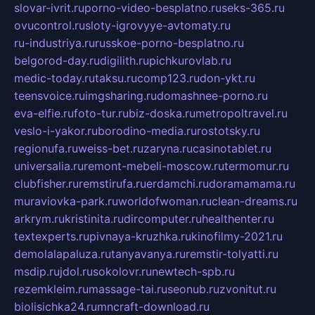
slovar-ivrit.ru
porno-video-besplatno.ru
seks-365.ru
ovucontrol.ru
sloty-igrovyye-avtomaty.ru
ru-industriya.ru
russkoe-porno-besplatno.ru
belgorod-day.ru
digilith.ru
pichkurovlab.ru
medic-today.ru
taksu.ru
comp123.ru
don-ykt.ru
teensvoice.ru
imgsharing.ru
domashnee-porno.ru
eva-elfie.ru
foto-tur.ru
biz-doska.ru
metropoltravel.ru
veslo-i-yakor.ru
borodino-media.ru
rostotsky.ru
regionufa.ru
weiss-bet.ru
zaryna.ru
casinotablet.ru
universalia.ru
remont-mebeli-moscow.ru
termomur.ru
clubfisher.ru
remstirufa.ru
erdamchi.ru
doramamama.ru
muraviovka-park.ru
worldofwoman.ru
clean-dreams.ru
arkrym.ru
kristinita.ru
dircomputer.ru
healthenter.ru
textexperts.ru
pivnaya-kruzhka.ru
kinofilmy-2021.ru
demolalapaluza.ru
tanyavanya.ru
remstir-tolyatti.ru
msdip.ru
jdol.ru
sokolovr.ru
newtech-spb.ru
rezemkleim.ru
massage-tai.ru
seonub.ru
zvonitut.ru
biolisichka24.ru
mncraft-download.ru