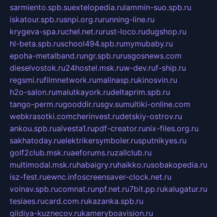
sarmiento.spb.su
extelopedia.ru
lammin-suo.spb.ru
iskatour.spb.ru
snpi.org.ru
running-line.ru
krygeva-spa.ru
chel.net.ru
rust-loco.ru
dugshop.ru
hl-beta.spb.ru
school494.spb.ru
mymubaby.ru
epoha-metalband.ru
ngr.spb.ru
rusgosnews.com
dieselvostok.ru
24hostel.msk.ru
w-dev.ru
f-ship.ru
regsmi.ru
filmnetwork.ru
malinasp.ru
kinosvin.ru
h2o-salon.ru
malutkayork.ru
deltaprim.spb.ru
tango-perm.ru
gooddir.ru
sgv.su
multiki-online.com
webkrasotki.com
cherinvest.ru
detskiy-ostrov.ru
ankou.spb.ru
alvesta1.ru
pdf-creator.ru
nix-files.org.ru
sakhatoday.ru
elektrikersymboler.ru
sputnikyes.ru
golf2club.msk.ru
aeforums.ru
zallclub.ru
multimodal.msk.ru
habaigry.ru
haikko.ru
sobakopedia.ru
isz-fest.ru
ewnc.info
screensaver-clock.net.ru
volnav.spb.ru
comnat.ru
npf.net.ru
7bit.pp.ru
kalugatur.ru
tesiaes.ru
card.com.ru
kazanka.spb.ru
gildiya-kuznecov.ru
kameryboavision.ru