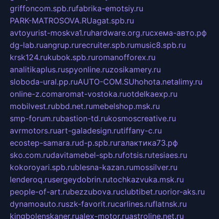
griffoncom.spb.ru
fabrika-emotsiy.ru
PARK-MATROSOVA.RU
agat.spb.ru
avtoyurist-moskva1.ru
hardware.org.ru
схема-авто.рф
dg-lab.ru
angrup.ru
recruiter.spb.ru
music8.spb.ru
krsk124.ru
kubok.spb.ru
romanofforex.ru
analitikaplus.ru
spyonline.ru
zosikamery.ru
sloboda-ural.pp.ru
AUTO-COM.SU
hohota.net
alimy.ru
online-z.com
aromat-vostoka.ru
otdelkaexp.ru
mobilvest.ru
bbd.net.ru
mebelshop.msk.ru
smp-forum.ru
bastion-td.ru
kosmoscreative.ru
avrmotors.ru
art-galadesign.ru
tiffany-c.ru
ecostep-samara.ru
d-p.spb.ru
галактика73.рф
sko.com.ru
davitamebel-spb.ru
fotsis.ru
tesiaes.ru
kokoroyari.spb.ru
blesna-kazan.ru
mossilver.ru
lenderoq.ru
sergeydobrin.ru
tochkazvuka.msk.ru
people-of-art.ru
bezzubova.ru
clubtibet.ru
orior-aks.ru
dynamoauto.ru
szk-favorit.ru
carlines.ru
flatnsk.ru
kingbolenskaner.ru
alex-motor.ru
astroline.net.ru