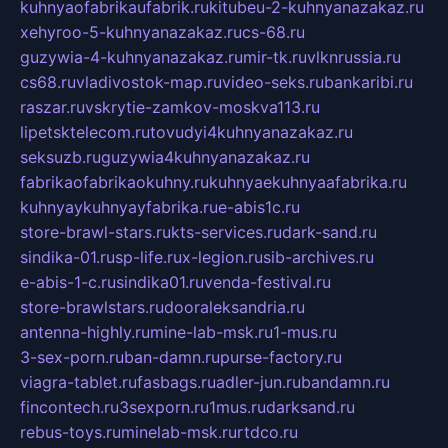
kuhnyaofabrikaufabrik.ru
kitubeu-2-kuhnyanazakaz.ru
xehyroo-5-kuhnyanazakaz.ru
cs-68.ru
guzywia-4-kuhnyanazakaz.ru
mir-tk.ru
vlknrussia.ru
cs68.ru
vladivostok-map.ru
video-seks.ru
bankaribi.ru
raszar.ru
vskrytie-zamkov-moskva113.ru
lipetsktelecom.ru
tovudyi4kuhnyanazakaz.ru
seksuzb.ru
guzywia4kuhnyanazakaz.ru
fabrikaofabrikaokuhny.ru
kuhnyaekuhnyaafabrika.ru
kuhnyaykuhnyayfabrika.ru
e-abis1c.ru
store-brawl-stars.ru
kts-services.ru
dark-sand.ru
sindika-01.ru
sp-life.ru
x-legion.ru
sib-archives.ru
e-abis-1-c.ru
sindika01.ru
venda-festival.ru
store-brawlstars.ru
dooraleksandria.ru
antenna-highly.ru
mine-lab-msk.ru
1-mus.ru
3-sex-porn.ru
ban-damn.ru
purse-factory.ru
viagra-tablet.ru
fasbags.ru
adler-jun.ru
bandamn.ru
fincontech.ru
3sexporn.ru
1mus.ru
darksand.ru
rebus-toys.ru
minelab-msk.ru
rtdco.ru