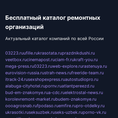
Бесплатный каталог ремонтных
организаций
Актуальный каталог компаний по всей России
03223.ru
ufille.ru
krasotata.ru
prazdnikdushi.ru
veetbox.ru
cinemapost.ru
ciam-fr.ru
kraft-you.ru
mega-press.ru
03223.ru
web-explore.ru
rastenuya.ru
eurovision-russia.ru
strah-news.ru
freeride-team.ru
itrack-24.ru
sexshopexpress.ru
autostudiopro.ru
alabuga-cityhotel.ru
pornv.ru
atlantpereezd.ru
bud-em-znakomye.ru
a-cdc.ru
elektrostal-news.ru
korolevremont-market.ru
budem-znakomye.ru
oooagrosnab.ru
fpodaso.ru
emfire.ru
pro-otdelky.ru
ukrasotki.ru
seksuzbek.ru
seks-uzbek.ru
porno-vk.ru