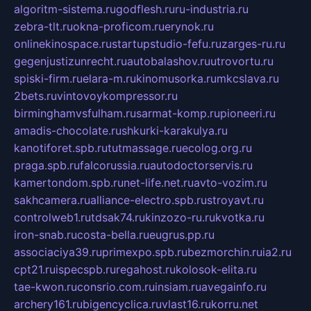
algoritm-sistema.ru
godflesh.ru
ru-industria.ru
zebra-tlt.ru
okna-proficom.ru
erynok.ru
onlinekinospace.ru
startupstudio-fefu.ru
zarges-ru.ru
gegenjustizunrecht.ru
autobalashov.ru
utrovortu.ru
spiski-firm.ru
elara-m.ru
kinomusorka.ru
mkcslava.ru
2bets.ru
vintovoykompressor.ru
birminghamvsfulham.ru
sarmat-komp.ru
pioneeri.ru
amadis-chocolate.ru
shkurki-karakulya.ru
kanotiforet.spb.ru
tutmassage.ru
ecolog.org.ru
praga.spb.ru
falcorussia.ru
autodoctorservis.ru
kamertondom.spb.ru
net-life.net.ru
avto-vozim.ru
sakhcamera.ru
alliance-electro.spb.ru
stroyavt.ru
controlweb1.ru
tdsak74.ru
kinzozo-ru.ru
kvotka.ru
iron-snab.ru
costa-bella.ru
eugrus.pp.ru
associaciya39.ru
primexpo.spb.ru
bezmorchin.ru
ia2.ru
cpt21.ru
ispecspb.ru
regahost.ru
kolosok-elita.ru
tae-kwon.ru
consrio.com.ru
insiam.ru
avegainfo.ru
archery161.ru
bigencyclica.ru
vlast16.ru
korru.net