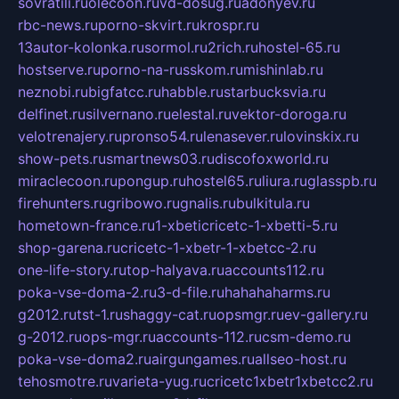
sovratili.ru
olecoon.ru
vd-dosug.ru
adonyev.ru
rbc-news.ru
porno-skvirt.ru
krospr.ru
13autor-kolonka.ru
sormol.ru
2rich.ru
hostel-65.ru
hostserve.ru
porno-na-russkom.ru
mishinlab.ru
neznobi.ru
bigfatcc.ru
habble.ru
starbucksvia.ru
delfinet.ru
silvernano.ru
elestal.ru
vektor-doroga.ru
velotrenajery.ru
pronso54.ru
lenasever.ru
lovinskix.ru
show-pets.ru
smartnews03.ru
discofoxworld.ru
miraclecoon.ru
pongup.ru
hostel65.ru
liura.ru
glasspb.ru
firehunters.ru
gribowo.ru
gnalis.ru
bulkitula.ru
hometown-france.ru
1-xbeticricetc-1-xbetti-5.ru
shop-garena.ru
cricetc-1-xbetr-1-xbetcc-2.ru
one-life-story.ru
top-halyava.ru
accounts112.ru
poka-vse-doma-2.ru
3-d-file.ru
hahahaharms.ru
g2012.ru
tst-1.ru
shaggy-cat.ru
opsmgr.ru
ev-gallery.ru
g-2012.ru
ops-mgr.ru
accounts-112.ru
csm-demo.ru
poka-vse-doma2.ru
airgungames.ru
allseo-host.ru
tehosmotre.ru
varieta-yug.ru
cricetc1xbetr1xbetcc2.ru