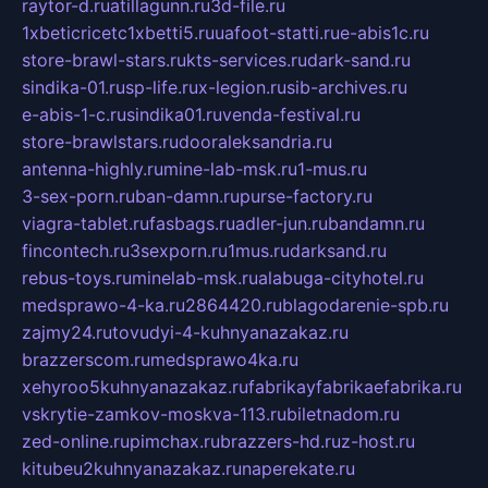
raytor-d.ru
atillagunn.ru
3d-file.ru
1xbeticricetc1xbetti5.ru
uafoot-statti.ru
e-abis1c.ru
store-brawl-stars.ru
kts-services.ru
dark-sand.ru
sindika-01.ru
sp-life.ru
x-legion.ru
sib-archives.ru
e-abis-1-c.ru
sindika01.ru
venda-festival.ru
store-brawlstars.ru
dooraleksandria.ru
antenna-highly.ru
mine-lab-msk.ru
1-mus.ru
3-sex-porn.ru
ban-damn.ru
purse-factory.ru
viagra-tablet.ru
fasbags.ru
adler-jun.ru
bandamn.ru
fincontech.ru
3sexporn.ru
1mus.ru
darksand.ru
rebus-toys.ru
minelab-msk.ru
alabuga-cityhotel.ru
medsprawo-4-ka.ru
2864420.ru
blagodarenie-spb.ru
zajmy24.ru
tovudyi-4-kuhnyanazakaz.ru
brazzerscom.ru
medsprawo4ka.ru
xehyroo5kuhnyanazakaz.ru
fabrikayfabrikaefabrika.ru
vskrytie-zamkov-moskva-113.ru
biletnadom.ru
zed-online.ru
pimchax.ru
brazzers-hd.ru
z-host.ru
kitubeu2kuhnyanazakaz.ru
naperekate.ru