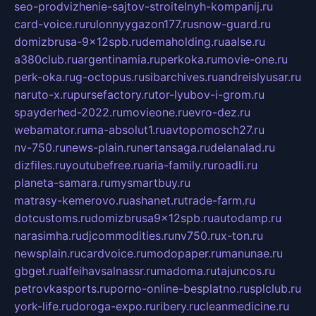
seo-prodvizhenie-sajtov-stroitelnyh-kompanij.ru
card-voice.ru
rulonnyygazon177.ru
snow-guard.ru
domizbrusa-9x12spb.ru
demaholding.ru
aalse.ru
a380club.ru
argentinamia.ru
perkoka.ru
movie-one.ru
perk-oka.ru
g-octopus.ru
sibarchives.ru
andreislyusar.ru
naruto-x.ru
pursefactory.ru
tor-lyubov-i-grom.ru
spayderhed-2022.ru
movieone.ru
evro-dez.ru
webamator.ru
ma-absolut1.ru
avtopomosch27.ru
nv-750.ru
news-plain.ru
nertansaga.ru
delanalad.ru
dizfiles.ru
youtubefree.ru
aria-family.ru
roadli.ru
planeta-samara.ru
mysmartbuy.ru
matrasy-kemerovo.ru
ashanet.ru
trade-farm.ru
dotcustoms.ru
domizbrusa9x12spb.ru
autodamp.ru
narasimha.ru
djcommodities.ru
nv750.ru
x-ton.ru
newsplain.ru
cardvoice.ru
modopaper.ru
manunae.ru
gbget.ru
alfeihavsalnassr.ru
madoma.ru
tajuncos.ru
petrovkasports.ru
porno-online-besplatno.ru
splclub.ru
york-life.ru
doroga-expo.ru
ribery.ru
cleanmedicine.ru