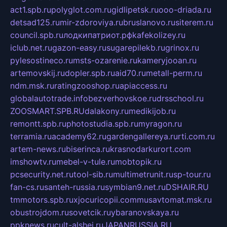
act1.spb.ru
polyglot.com.ru
gidlipetsk.ru
ooo-driada.ru
detsad125.ru
mir-zdoroviya.ru
bruslanovo.ru
siterem.ru
council.spb.ru
лодкипатриот.рф
kafekolizey.ru
iclub.net.ru
gazon-easy.ru
sugarepilekb.ru
grinox.ru
pylesostineco.ru
msts-ozarenie.ru
kameryjooan.ru
artemovskij.ru
dopler.spb.ru
aid70.ru
metall-perm.ru
ndm.msk.ru
ratingzooshop.ru
apiaccess.ru
globalautotrade.info
bezverhovskoe.ru
drsschool.ru
ZOOSMART.SPB.RU
dalakony.ru
medikijob.ru
remontt.spb.ru
photostudia.spb.ru
myragon.ru
terramia.ru
academy62.ru
gardengallereya.ru
rti.com.ru
artem-news.ru
biserinca.ru
krasnodarkurort.com
imshowtv.ru
mebel-v-tule.ru
mobtopik.ru
pcsecurity.net.ru
tool-sib.ru
multimetrunit.ru
sp-tour.ru
fan-cs.ru
santeh-russia.ru
symbian9.net.ru
DSHAIR.RU
tmmotors.spb.ru
xjocuricopii.com
musavtomat.msk.ru
obustrojdom.ru
sovetcik.ru
ybaranovskaya.ru
ppknews.ru
cult-alshei.ru
JAPANRUSSIA.RU