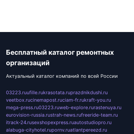
Бесплатный каталог ремонтных
организаций
Актуальный каталог компаний по всей России
03223.ru
ufille.ru
krasotata.ru
prazdnikdushi.ru
veetbox.ru
cinemapost.ru
ciam-fr.ru
kraft-you.ru
mega-press.ru
03223.ru
web-explore.ru
rastenuya.ru
eurovision-russia.ru
strah-news.ru
freeride-team.ru
itrack-24.ru
sexshopexpress.ru
autostudiopro.ru
alabuga-cityhotel.ru
pornv.ru
atlantpereezd.ru