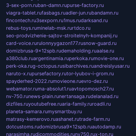
3-sex-porn.ru
ban-damn.ru
purse-factory.ru
viagra-tablet.ru
fasbags.ru
adler-jun.ru
bandamn.ru
fincontech.ru
3sexporn.ru
1mus.ru
darksand.ru
rebus-toys.ru
minelab-msk.ru
rtdco.ru
seo-prodvizhenie-sajtov-stroitelnyh-kompanij.ru
card-voice.ru
rulonnyygazon177.ru
snow-guard.ru
domizbrusa-9x12spb.ru
demaholding.ru
aalse.ru
a380club.ru
argentinamia.ru
perkoka.ru
movie-one.ru
perk-oka.ru
g-octopus.ru
sibarchives.ru
andreislyusar.ru
naruto-x.ru
pursefactory.ru
tor-lyubov-i-grom.ru
spayderhed-2022.ru
movieone.ru
evro-dez.ru
webamator.ru
ma-absolut1.ru
avtopomosch27.ru
nv-750.ru
news-plain.ru
nertansaga.ru
delanalad.ru
dizfiles.ru
youtubefree.ru
aria-family.ru
roadli.ru
planeta-samara.ru
mysmartbuy.ru
matrasy-kemerovo.ru
ashanet.ru
trade-farm.ru
dotcustoms.ru
domizbrusa9x12spb.ru
autodamp.ru
narasimha.ru
djcommodities.ru
nv750.ru
x-ton.ru