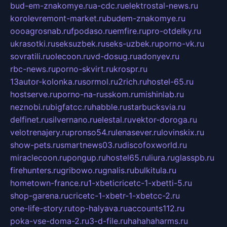
bud-em-znakomye.ru
a-cdc.ru
elektrostal-news.ru
korolevremont-market.ru
budem-znakomye.ru
oooagrosnab.ru
fpodaso.ru
emfire.ru
pro-otdelky.ru
ukrasotki.ru
seksuzbek.ru
seks-uzbek.ru
porno-vk.ru
sovratili.ru
olecoon.ru
vd-dosug.ru
adonyev.ru
rbc-news.ru
porno-skvirt.ru
krospr.ru
13autor-kolonka.ru
sormol.ru
2rich.ru
hostel-65.ru
hostserve.ru
porno-na-russkom.ru
mishinlab.ru
neznobi.ru
bigfatcc.ru
habble.ru
starbucksvia.ru
delfinet.ru
silvernano.ru
elestal.ru
vektor-doroga.ru
velotrenajery.ru
pronso54.ru
lenasever.ru
lovinskix.ru
show-pets.ru
smartnews03.ru
discofoxworld.ru
miraclecoon.ru
pongup.ru
hostel65.ru
liura.ru
glasspb.ru
firehunters.ru
gribowo.ru
gnalis.ru
bulkitula.ru
hometown-france.ru
1-xbeticricetc-1-xbetti-5.ru
shop-garena.ru
cricetc-1-xbetr-1-xbetcc-2.ru
one-life-story.ru
top-halyava.ru
accounts112.ru
poka-vse-doma-2.ru
3-d-file.ru
hahahaharms.ru