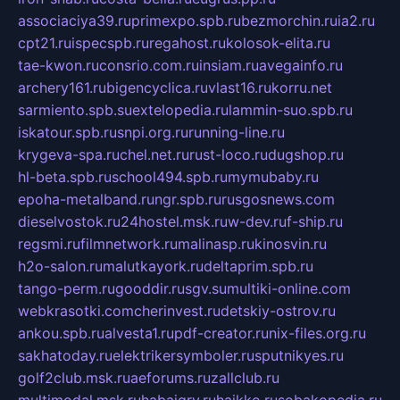
associaciya39.ru
primexpo.spb.ru
bezmorchin.ru
ia2.ru
cpt21.ru
ispecspb.ru
regahost.ru
kolosok-elita.ru
tae-kwon.ru
consrio.com.ru
insiam.ru
avegainfo.ru
archery161.ru
bigencyclica.ru
vlast16.ru
korru.net
sarmiento.spb.su
extelopedia.ru
lammin-suo.spb.ru
iskatour.spb.ru
snpi.org.ru
running-line.ru
krygeva-spa.ru
chel.net.ru
rust-loco.ru
dugshop.ru
hl-beta.spb.ru
school494.spb.ru
mymubaby.ru
epoha-metalband.ru
ngr.spb.ru
rusgosnews.com
dieselvostok.ru
24hostel.msk.ru
w-dev.ru
f-ship.ru
regsmi.ru
filmnetwork.ru
malinasp.ru
kinosvin.ru
h2o-salon.ru
malutkayork.ru
deltaprim.spb.ru
tango-perm.ru
gooddir.ru
sgv.su
multiki-online.com
webkrasotki.com
cherinvest.ru
detskiy-ostrov.ru
ankou.spb.ru
alvesta1.ru
pdf-creator.ru
nix-files.org.ru
sakhatoday.ru
elektrikersymboler.ru
sputnikyes.ru
golf2club.msk.ru
aeforums.ru
zallclub.ru