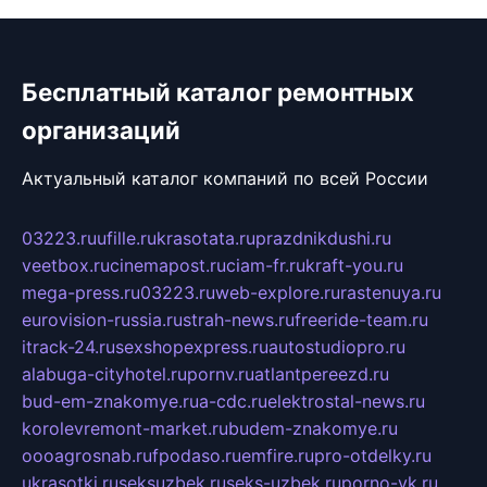
Бесплатный каталог ремонтных
организаций
Актуальный каталог компаний по всей России
03223.ru
ufille.ru
krasotata.ru
prazdnikdushi.ru
veetbox.ru
cinemapost.ru
ciam-fr.ru
kraft-you.ru
mega-press.ru
03223.ru
web-explore.ru
rastenuya.ru
eurovision-russia.ru
strah-news.ru
freeride-team.ru
itrack-24.ru
sexshopexpress.ru
autostudiopro.ru
alabuga-cityhotel.ru
pornv.ru
atlantpereezd.ru
bud-em-znakomye.ru
a-cdc.ru
elektrostal-news.ru
korolevremont-market.ru
budem-znakomye.ru
oooagrosnab.ru
fpodaso.ru
emfire.ru
pro-otdelky.ru
ukrasotki.ru
seksuzbek.ru
seks-uzbek.ru
porno-vk.ru