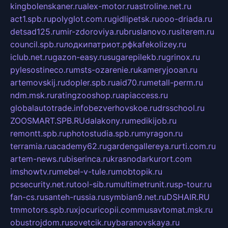
kingbolenskaner.ru
alex-motor.ru
astroline.net.ru
act1.spb.ru
polyglot.com.ru
gidlipetsk.ru
ooo-driada.ru
detsad125.ru
mir-zdoroviya.ru
bruslanovo.ru
siterem.ru
council.spb.ru
лодкипатриот.рф
kafekolizey.ru
iclub.net.ru
gazon-easy.ru
sugarepilekb.ru
grinox.ru
pylesostineco.ru
msts-ozarenie.ru
kameryjooan.ru
artemovskij.ru
dopler.spb.ru
aid70.ru
metall-perm.ru
ndm.msk.ru
ratingzooshop.ru
apiaccess.ru
globalautotrade.info
bezverhovskoe.ru
drsschool.ru
ZOOSMART.SPB.RU
dalakony.ru
medikijob.ru
remontt.spb.ru
photostudia.spb.ru
myragon.ru
terramia.ru
academy62.ru
gardengallereya.ru
rti.com.ru
artem-news.ru
biserinca.ru
krasnodarkurort.com
imshowtv.ru
mebel-v-tule.ru
mobtopik.ru
pcsecurity.net.ru
tool-sib.ru
multimetrunit.ru
sp-tour.ru
fan-cs.ru
santeh-russia.ru
symbian9.net.ru
DSHAIR.RU
tmmotors.spb.ru
xjocuricopii.com
musavtomat.msk.ru
obustrojdom.ru
sovetcik.ru
ybaranovskaya.ru