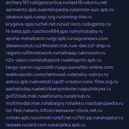
archery161.ru
bigencyclica.ru
vlast16.ru
korru.net
sarmiento.spb.su
extelopedia.ru
lammin-suo.spb.ru
iskatour.spb.ru
snpi.org.ru
running-line.ru
krygeva-spa.ru
chel.net.ru
rust-loco.ru
dugshop.ru
hl-beta.spb.ru
school494.spb.ru
mymubaby.ru
epoha-metalband.ru
ngr.spb.ru
rusgosnews.com
dieselvostok.ru
24hostel.msk.ru
w-dev.ru
f-ship.ru
regsmi.ru
filmnetwork.ru
malinasp.ru
kinosvin.ru
h2o-salon.ru
malutkayork.ru
deltaprim.spb.ru
tango-perm.ru
gooddir.ru
sgv.su
multiki-online.com
webkrasotki.com
cherinvest.ru
detskiy-ostrov.ru
ankou.spb.ru
alvesta1.ru
pdf-creator.ru
nix-files.org.ru
sakhatoday.ru
elektrikersymboler.ru
sputnikyes.ru
golf2club.msk.ru
aeforums.ru
zallclub.ru
multimodal.msk.ru
habaigry.ru
haikko.ru
sobakopedia.ru
isz-fest.ru
ewnc.info
screensaver-clock.net.ru
volnav.spb.ru
comnat.ru
npf.net.ru
7bit.pp.ru
kalugatur.ru
tesiaes.ru
card.com.ru
kazanka.spb.ru