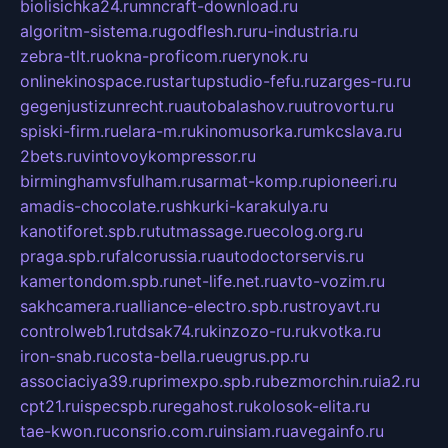
biolisichka24.ru
mncraft-download.ru
algoritm-sistema.ru
godflesh.ru
ru-industria.ru
zebra-tlt.ru
okna-proficom.ru
erynok.ru
onlinekinospace.ru
startupstudio-fefu.ru
zarges-ru.ru
gegenjustizunrecht.ru
autobalashov.ru
utrovortu.ru
spiski-firm.ru
elara-m.ru
kinomusorka.ru
mkcslava.ru
2bets.ru
vintovoykompressor.ru
birminghamvsfulham.ru
sarmat-komp.ru
pioneeri.ru
amadis-chocolate.ru
shkurki-karakulya.ru
kanotiforet.spb.ru
tutmassage.ru
ecolog.org.ru
praga.spb.ru
falcorussia.ru
autodoctorservis.ru
kamertondom.spb.ru
net-life.net.ru
avto-vozim.ru
sakhcamera.ru
alliance-electro.spb.ru
stroyavt.ru
controlweb1.ru
tdsak74.ru
kinzozo-ru.ru
kvotka.ru
iron-snab.ru
costa-bella.ru
eugrus.pp.ru
associaciya39.ru
primexpo.spb.ru
bezmorchin.ru
ia2.ru
cpt21.ru
ispecspb.ru
regahost.ru
kolosok-elita.ru
tae-kwon.ru
consrio.com.ru
insiam.ru
avegainfo.ru