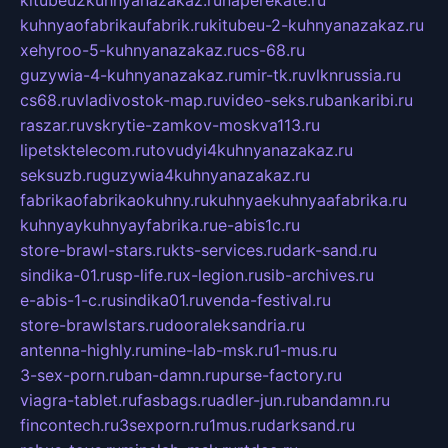
kuhnyaofabrikaufabrik.ru
kitubeu-2-kuhnyanazakaz.ru
xehyroo-5-kuhnyanazakaz.ru
cs-68.ru
guzywia-4-kuhnyanazakaz.ru
mir-tk.ru
vlknrussia.ru
cs68.ru
vladivostok-map.ru
video-seks.ru
bankaribi.ru
raszar.ru
vskrytie-zamkov-moskva113.ru
lipetsktelecom.ru
tovudyi4kuhnyanazakaz.ru
seksuzb.ru
guzywia4kuhnyanazakaz.ru
fabrikaofabrikaokuhny.ru
kuhnyaekuhnyaafabrika.ru
kuhnyaykuhnyayfabrika.ru
e-abis1c.ru
store-brawl-stars.ru
kts-services.ru
dark-sand.ru
sindika-01.ru
sp-life.ru
x-legion.ru
sib-archives.ru
e-abis-1-c.ru
sindika01.ru
venda-festival.ru
store-brawlstars.ru
dooraleksandria.ru
antenna-highly.ru
mine-lab-msk.ru
1-mus.ru
3-sex-porn.ru
ban-damn.ru
purse-factory.ru
viagra-tablet.ru
fasbags.ru
adler-jun.ru
bandamn.ru
fincontech.ru
3sexporn.ru
1mus.ru
darksand.ru