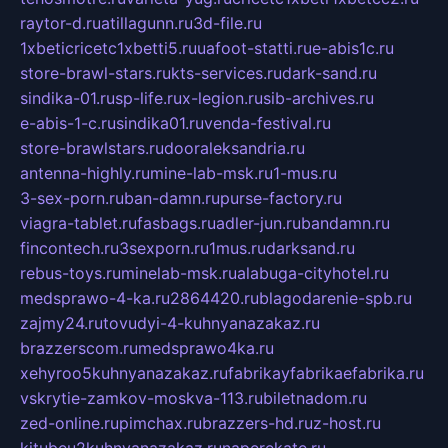
raytor-d.ru
atillagunn.ru
3d-file.ru
1xbeticricetc1xbetti5.ru
uafoot-statti.ru
e-abis1c.ru
store-brawl-stars.ru
kts-services.ru
dark-sand.ru
sindika-01.ru
sp-life.ru
x-legion.ru
sib-archives.ru
e-abis-1-c.ru
sindika01.ru
venda-festival.ru
store-brawlstars.ru
dooraleksandria.ru
antenna-highly.ru
mine-lab-msk.ru
1-mus.ru
3-sex-porn.ru
ban-damn.ru
purse-factory.ru
viagra-tablet.ru
fasbags.ru
adler-jun.ru
bandamn.ru
fincontech.ru
3sexporn.ru
1mus.ru
darksand.ru
rebus-toys.ru
minelab-msk.ru
alabuga-cityhotel.ru
medsprawo-4-ka.ru
2864420.ru
blagodarenie-spb.ru
zajmy24.ru
tovudyi-4-kuhnyanazakaz.ru
brazzerscom.ru
medsprawo4ka.ru
xehyroo5kuhnyanazakaz.ru
fabrikayfabrikaefabrika.ru
vskrytie-zamkov-moskva-113.ru
biletnadom.ru
zed-online.ru
pimchax.ru
brazzers-hd.ru
z-host.ru
kitubeu2kuhnyanazakaz.ru
naperekate.ru