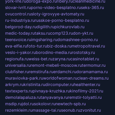
york-life.ru
doroga-expo.ru
ribery.ru
cleanmedicine.ru
slovar-ivrit.ru
porno-video-besplatno.ru
seks-365.ru
ovucontrol.ru
sloty-igrovyye-avtomaty.ru
ru-industriya.ru
russkoe-porno-besplatno.ru
belgorod-day.ru
digilith.ru
pichkurovlab.ru
medic-today.ru
taksu.ru
comp123.ru
don-ykt.ru
teensvoice.ru
imgsharing.ru
domashnee-porno.ru
eva-elfie.ru
foto-tur.ru
biz-doska.ru
metropoltravel.ru
veslo-i-yakor.ru
borodino-media.ru
rostotsky.ru
regionufa.ru
weiss-bet.ru
zaryna.ru
casinotablet.ru
universalia.ru
remont-mebeli-moscow.ru
termomur.ru
clubfisher.ru
remstirufa.ru
erdamchi.ru
doramamama.ru
muraviovka-park.ru
worldofwoman.ru
clean-dreams.ru
arkrym.ru
kristinita.ru
dircomputer.ru
healthenter.ru
textexperts.ru
pivnaya-kruzhka.ru
kinofilmy-2021.ru
demolalapaluza.ru
tanyavanya.ru
remstir-tolyatti.ru
msdip.ru
jdol.ru
sokolovr.ru
newtech-spb.ru
rezemkleim.ru
massage-tai.ru
seonub.ru
zvonitut.ru