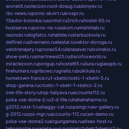
sovratili.ru
olecoon.ru
vd-dosug.ru
adonyev.ru
rbc-news.ru
porno-skvirt.ru
krospr.ru
13autor-kolonka.ru
sormol.ru
2rich.ru
hostel-65.ru
hostserve.ru
porno-na-russkom.ru
mishinlab.ru
neznobi.ru
bigfatcc.ru
habble.ru
starbucksvia.ru
delfinet.ru
silvernano.ru
elestal.ru
vektor-doroga.ru
velotrenajery.ru
pronso54.ru
lenasever.ru
lovinskix.ru
show-pets.ru
smartnews03.ru
discofoxworld.ru
miraclecoon.ru
pongup.ru
hostel65.ru
liura.ru
glasspb.ru
firehunters.ru
gribowo.ru
gnalis.ru
bulkitula.ru
hometown-france.ru
1-xbeticricetc-1-xbetti-5.ru
shop-garena.ru
cricetc-1-xbetr-1-xbetcc-2.ru
one-life-story.ru
top-halyava.ru
accounts112.ru
poka-vse-doma-2.ru
3-d-file.ru
hahahaharms.ru
g2012.ru
tst-1.ru
shaggy-cat.ru
opsmgr.ru
ev-gallery.ru
g-2012.ru
ops-mgr.ru
accounts-112.ru
csm-demo.ru
poka-vse-doma2.ru
airgungames.ru
allseo-host.ru
tehosmotre.ru
varieta-yug.ru
cricetc1xbetr1xbetcc2.ru