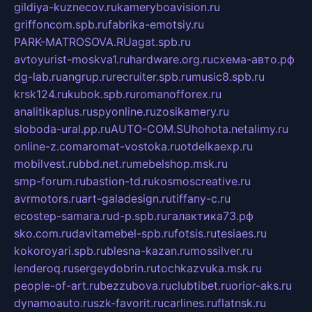
gildiya-kuznecov.ru
kameryboavision.ru
griffoncom.spb.ru
fabrika-emotsiy.ru
PARK-MATROSOVA.RU
agat.spb.ru
avtoyurist-moskva1.ru
hardware.org.ru
схема-авто.рф
dg-lab.ru
angrup.ru
recruiter.spb.ru
music8.spb.ru
krsk124.ru
kubok.spb.ru
romanofforex.ru
analitikaplus.ru
spyonline.ru
zosikamery.ru
sloboda-ural.pp.ru
AUTO-COM.SU
hohota.net
alimy.ru
online-z.com
aromat-vostoka.ru
otdelkaexp.ru
mobilvest.ru
bbd.net.ru
mebelshop.msk.ru
smp-forum.ru
bastion-td.ru
kosmoscreative.ru
avrmotors.ru
art-galadesign.ru
tiffany-c.ru
ecostep-samara.ru
d-p.spb.ru
галактика73.рф
sko.com.ru
davitamebel-spb.ru
fotsis.ru
tesiaes.ru
kokoroyari.spb.ru
blesna-kazan.ru
mossilver.ru
lenderoq.ru
sergeydobrin.ru
tochkazvuka.msk.ru
people-of-art.ru
bezzubova.ru
clubtibet.ru
orior-aks.ru
dynamoauto.ru
szk-favorit.ru
carlines.ru
flatnsk.ru