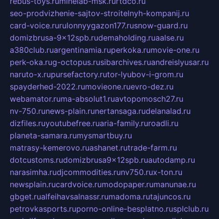
rebus-toys.ru
minelab-msk.ru
rtdco.ru
seo-prodvizhenie-sajtov-stroitelnyh-kompanij.ru
card-voice.ru
rulonnyygazon177.ru
snow-guard.ru
domizbrusa-9x12spb.ru
demaholding.ru
aalse.ru
a380club.ru
argentinamia.ru
perkoka.ru
movie-one.ru
perk-oka.ru
g-octopus.ru
sibarchives.ru
andreislyusar.ru
naruto-x.ru
pursefactory.ru
tor-lyubov-i-grom.ru
spayderhed-2022.ru
movieone.ru
evro-dez.ru
webamator.ru
ma-absolut1.ru
avtopomosch27.ru
nv-750.ru
news-plain.ru
nertansaga.ru
delanalad.ru
dizfiles.ru
youtubefree.ru
aria-family.ru
roadli.ru
planeta-samara.ru
mysmartbuy.ru
matrasy-kemerovo.ru
ashanet.ru
trade-farm.ru
dotcustoms.ru
domizbrusa9x12spb.ru
autodamp.ru
narasimha.ru
djcommodities.ru
nv750.ru
x-ton.ru
newsplain.ru
cardvoice.ru
modopaper.ru
manunae.ru
gbget.ru
alfeihavsalnassr.ru
madoma.ru
tajuncos.ru
petrovkasports.ru
porno-online-besplatno.ru
splclub.ru