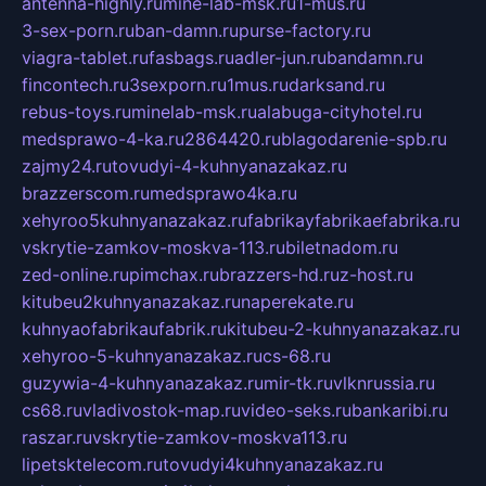
antenna-highly.ru
mine-lab-msk.ru
1-mus.ru
3-sex-porn.ru
ban-damn.ru
purse-factory.ru
viagra-tablet.ru
fasbags.ru
adler-jun.ru
bandamn.ru
fincontech.ru
3sexporn.ru
1mus.ru
darksand.ru
rebus-toys.ru
minelab-msk.ru
alabuga-cityhotel.ru
medsprawo-4-ka.ru
2864420.ru
blagodarenie-spb.ru
zajmy24.ru
tovudyi-4-kuhnyanazakaz.ru
brazzerscom.ru
medsprawo4ka.ru
xehyroo5kuhnyanazakaz.ru
fabrikayfabrikaefabrika.ru
vskrytie-zamkov-moskva-113.ru
biletnadom.ru
zed-online.ru
pimchax.ru
brazzers-hd.ru
z-host.ru
kitubeu2kuhnyanazakaz.ru
naperekate.ru
kuhnyaofabrikaufabrik.ru
kitubeu-2-kuhnyanazakaz.ru
xehyroo-5-kuhnyanazakaz.ru
cs-68.ru
guzywia-4-kuhnyanazakaz.ru
mir-tk.ru
vlknrussia.ru
cs68.ru
vladivostok-map.ru
video-seks.ru
bankaribi.ru
raszar.ru
vskrytie-zamkov-moskva113.ru
lipetsktelecom.ru
tovudyi4kuhnyanazakaz.ru