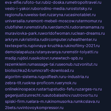
eva-elfie.ru
foto-tur.ru
biz-doska.ru
metropoltravel.ru
veslo-i-yakor.ru
borodino-media.ru
rostotsky.ru
regionufa.ru
weiss-bet.ru
zaryna.ru
casinotablet.ru
universalia.ru
remont-mebeli-moscow.ru
termomur.ru
clubfisher.ru
remstirufa.ru
erdamchi.ru
doramamama.ru
muraviovka-park.ru
worldofwoman.ru
clean-dreams.ru
arkrym.ru
kristinita.ru
dircomputer.ru
healthenter.ru
textexperts.ru
pivnaya-kruzhka.ru
kinofilmy-2021.ru
demolalapaluza.ru
tanyavanya.ru
remstir-tolyatti.ru
msdip.ru
jdol.ru
sokolovr.ru
newtech-spb.ru
rezemkleim.ru
massage-tai.ru
seonub.ru
zvonitut.ru
biolisichka24.ru
mncraft-download.ru
algoritm-sistema.ru
godflesh.ru
ru-industria.ru
zebra-tlt.ru
okna-proficom.ru
erynok.ru
onlinekinospace.ru
startupstudio-fefu.ru
zarges-ru.ru
gegenjustizunrecht.ru
autobalashov.ru
utrovortu.ru
spiski-firm.ru
elara-m.ru
kinomusorka.ru
mkcslava.ru
2bets.ru
vintovoykompressor.ru