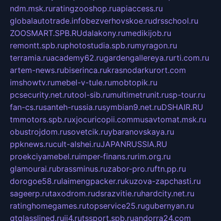
ndm.msk.ru
ratingzooshop.ru
apiaccess.ru
globalautotrade.info
bezverhovskoe.ru
drsschool.ru
ZOOSMART.SPB.RU
dalakony.ru
medikijob.ru
remontt.spb.ru
photostudia.spb.ru
myragon.ru
terramia.ru
academy62.ru
gardengallereya.ru
rti.com.ru
artem-news.ru
biserinca.ru
krasnodarkurort.com
imshowtv.ru
mebel-v-tule.ru
mobtopik.ru
pcsecurity.net.ru
tool-sib.ru
multimetrunit.ru
sp-tour.ru
fan-cs.ru
santeh-russia.ru
symbian9.net.ru
DSHAIR.RU
tmmotors.spb.ru
xjocuricopii.com
musavtomat.msk.ru
obustrojdom.ru
sovetcik.ru
ybaranovskaya.ru
ppknews.ru
cult-alshei.ru
JAPANRUSSIA.RU
proekciyamebel.ru
imper-finans.ru
rim.org.ru
glamourai.ru
brassminus.ru
zabor-pro.ru
ftn.pp.ru
dorogoe58.ru
laimengpacker.ru
kuzova-zapchasti.ru
sageerp.ru
taxodrom.ru
dsrazvitie.ru
hardcity.net.ru
ratinghomegames.ru
topservice25.ru
gubernyan.ru
gtglasslined.ru
ii4.ru
tssport.spb.ru
andorra24.com