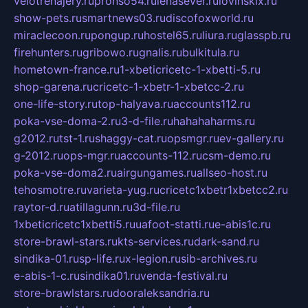
velotrenajery.ru
pronso54.ru
lenasever.ru
lovinskix.ru
show-pets.ru
smartnews03.ru
discofoxworld.ru
miraclecoon.ru
pongup.ru
hostel65.ru
liura.ru
glasspb.ru
firehunters.ru
gribowo.ru
gnalis.ru
bulkitula.ru
hometown-france.ru
1-xbeticricetc-1-xbetti-5.ru
shop-garena.ru
cricetc-1-xbetr-1-xbetcc-2.ru
one-life-story.ru
top-halyava.ru
accounts112.ru
poka-vse-doma-2.ru
3-d-file.ru
hahahaharms.ru
g2012.ru
tst-1.ru
shaggy-cat.ru
opsmgr.ru
ev-gallery.ru
g-2012.ru
ops-mgr.ru
accounts-112.ru
csm-demo.ru
poka-vse-doma2.ru
airgungames.ru
allseo-host.ru
tehosmotre.ru
varieta-yug.ru
cricetc1xbetr1xbetcc2.ru
raytor-d.ru
atillagunn.ru
3d-file.ru
1xbeticricetc1xbetti5.ru
uafoot-statti.ru
e-abis1c.ru
store-brawl-stars.ru
kts-services.ru
dark-sand.ru
sindika-01.ru
sp-life.ru
x-legion.ru
sib-archives.ru
e-abis-1-c.ru
sindika01.ru
venda-festival.ru
store-brawlstars.ru
dooraleksandria.ru