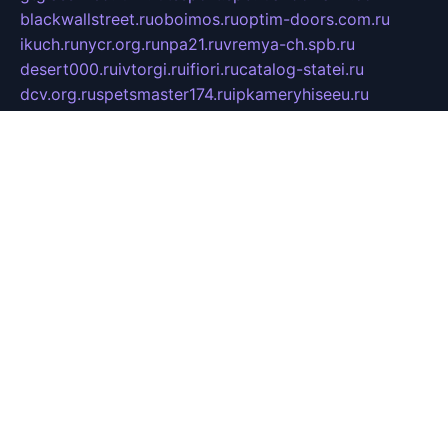
blackwallstreet.ru
oboimos.ru
optim-doors.com.ru
ikuch.ru
nycr.org.ru
npa21.ru
vremya-ch.spb.ru
desert000.ru
ivtorgi.ru
ifiori.ru
catalog-statei.ru
dcv.org.ru
spetsmaster174.ru
ipkameryhiseeu.ru
dum26.ru
ruspol.spb.ru
fr-opendp.ru
kam-solnyshko.ru
cheyenne-arapaho.ru
sevzapmetal.spb.ru
ted-lapidus.spb.ru
parasite-eliminator.ru
sigma-complete.ru
modernworld.ru
dama-moda.ru
eholot-group.ru
sk-nvkz.ru
DRONGOLD.RU
democratia2.ru
i-farmer.ru
mass-sport.org
jablonex.spb.ru
bookmess.ru
linkword.ru
refineua.com.ru
cs-spec.net.ru
altay-mebel.ru
DNK-THEATRE.RU
mechaniks.spb.ru
ipcamtechage.ru
skosta.ru
a-sun.ru
stroy-ldsp.ru
snowlands.org.ru
childrensshoes.ru
mrlizzy.ru
mebelsofiakrd.ru
bulizhenko.ru
rumantick.net.ru
mtszerno.ru
daily-fishing.ru
glushiteli-v-spb.ru
megasat.org.ru
localization.net.ru
flyingfish.pp.ru
ds5teremok.ru