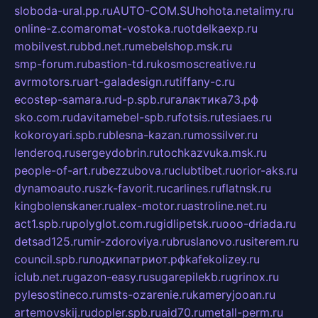
sloboda-ural.pp.ru
AUTO-COM.SU
hohota.net
alimy.ru
online-z.com
aromat-vostoka.ru
otdelkaexp.ru
mobilvest.ru
bbd.net.ru
mebelshop.msk.ru
smp-forum.ru
bastion-td.ru
kosmoscreative.ru
avrmotors.ru
art-galadesign.ru
tiffany-c.ru
ecostep-samara.ru
d-p.spb.ru
галактика73.рф
sko.com.ru
davitamebel-spb.ru
fotsis.ru
tesiaes.ru
kokoroyari.spb.ru
blesna-kazan.ru
mossilver.ru
lenderoq.ru
sergeydobrin.ru
tochkazvuka.msk.ru
people-of-art.ru
bezzubova.ru
clubtibet.ru
orior-aks.ru
dynamoauto.ru
szk-favorit.ru
carlines.ru
flatnsk.ru
kingbolenskaner.ru
alex-motor.ru
astroline.net.ru
act1.spb.ru
polyglot.com.ru
gidlipetsk.ru
ooo-driada.ru
detsad125.ru
mir-zdoroviya.ru
bruslanovo.ru
siterem.ru
council.spb.ru
лодкипатриот.рф
kafekolizey.ru
iclub.net.ru
gazon-easy.ru
sugarepilekb.ru
grinox.ru
pylesostineco.ru
msts-ozarenie.ru
kameryjooan.ru
artemovskij.ru
dopler.spb.ru
aid70.ru
metall-perm.ru