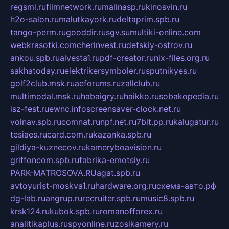
regsmi.ru
filmnetwork.ru
malinasp.ru
kinosvin.ru
h2o-salon.ru
malutkayork.ru
deltaprim.spb.ru
tango-perm.ru
gooddir.ru
sgv.su
multiki-online.com
webkrasotki.com
cherinvest.ru
detskiy-ostrov.ru
ankou.spb.ru
alvesta1.ru
pdf-creator.ru
nix-files.org.ru
sakhatoday.ru
elektrikersymboler.ru
sputnikyes.ru
golf2club.msk.ru
aeforums.ru
zallclub.ru
multimodal.msk.ru
habaigry.ru
haikko.ru
sobakopedia.ru
isz-fest.ru
ewnc.info
screensaver-clock.net.ru
volnav.spb.ru
comnat.ru
npf.net.ru
7bit.pp.ru
kalugatur.ru
tesiaes.ru
card.com.ru
kazanka.spb.ru
gildiya-kuznecov.ru
kameryboavision.ru
griffoncom.spb.ru
fabrika-emotsiy.ru
PARK-MATROSOVA.RU
agat.spb.ru
avtoyurist-moskva1.ru
hardware.org.ru
схема-авто.рф
dg-lab.ru
angrup.ru
recruiter.spb.ru
music8.spb.ru
krsk124.ru
kubok.spb.ru
romanofforex.ru
analitikaplus.ru
spyonline.ru
zosikamery.ru