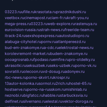
03223.ru
ufille.ru
krasotata.ru
prazdnikdushi.ru
veetbox.ru
cinemapost.ru
ciam-fr.ru
kraft-you.ru
mega-press.ru
03223.ru
web-explore.ru
rastenuya.ru
eurovision-russia.ru
strah-news.ru
freeride-team.ru
itrack-24.ru
sexshopexpress.ru
autostudiopro.ru
alabuga-cityhotel.ru
pornv.ru
atlantpereezd.ru
bud-em-znakomye.ru
a-cdc.ru
elektrostal-news.ru
korolevremont-market.ru
budem-znakomye.ru
oooagrosnab.ru
fpodaso.ru
emfire.ru
pro-otdelky.ru
ukrasotki.ru
seksuzbek.ru
seks-uzbek.ru
porno-vk.ru
sovratili.ru
olecoon.ru
vd-dosug.ru
adonyev.ru
rbc-news.ru
porno-skvirt.ru
krospr.ru
13autor-kolonka.ru
sormol.ru
2rich.ru
hostel-65.ru
hostserve.ru
porno-na-russkom.ru
mishinlab.ru
neznobi.ru
bigfatcc.ru
habble.ru
starbucksvia.ru
delfinet.ru
silvernano.ru
elestal.ru
vektor-doroga.ru