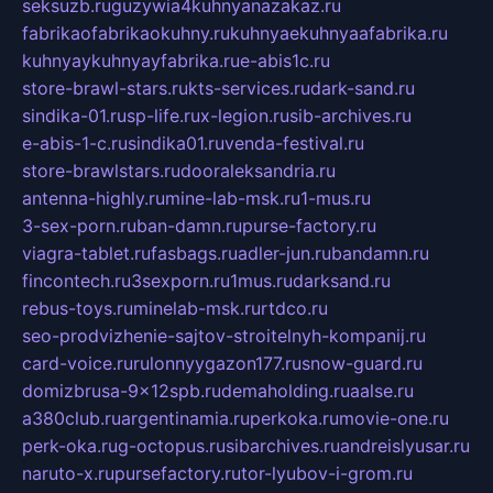
seksuzb.ru
guzywia4kuhnyanazakaz.ru
fabrikaofabrikaokuhny.ru
kuhnyaekuhnyaafabrika.ru
kuhnyaykuhnyayfabrika.ru
e-abis1c.ru
store-brawl-stars.ru
kts-services.ru
dark-sand.ru
sindika-01.ru
sp-life.ru
x-legion.ru
sib-archives.ru
e-abis-1-c.ru
sindika01.ru
venda-festival.ru
store-brawlstars.ru
dooraleksandria.ru
antenna-highly.ru
mine-lab-msk.ru
1-mus.ru
3-sex-porn.ru
ban-damn.ru
purse-factory.ru
viagra-tablet.ru
fasbags.ru
adler-jun.ru
bandamn.ru
fincontech.ru
3sexporn.ru
1mus.ru
darksand.ru
rebus-toys.ru
minelab-msk.ru
rtdco.ru
seo-prodvizhenie-sajtov-stroitelnyh-kompanij.ru
card-voice.ru
rulonnyygazon177.ru
snow-guard.ru
domizbrusa-9x12spb.ru
demaholding.ru
aalse.ru
a380club.ru
argentinamia.ru
perkoka.ru
movie-one.ru
perk-oka.ru
g-octopus.ru
sibarchives.ru
andreislyusar.ru
naruto-x.ru
pursefactory.ru
tor-lyubov-i-grom.ru