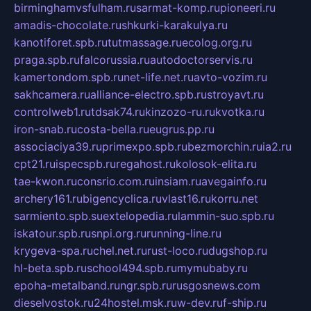
birminghamvsfulham.ru
sarmat-komp.ru
pioneeri.ru
amadis-chocolate.ru
shkurki-karakulya.ru
kanotiforet.spb.ru
tutmassage.ru
ecolog.org.ru
praga.spb.ru
falcorussia.ru
autodoctorservis.ru
kamertondom.spb.ru
net-life.net.ru
avto-vozim.ru
sakhcamera.ru
alliance-electro.spb.ru
stroyavt.ru
controlweb1.ru
tdsak74.ru
kinzozo-ru.ru
kvotka.ru
iron-snab.ru
costa-bella.ru
eugrus.pp.ru
associaciya39.ru
primexpo.spb.ru
bezmorchin.ru
ia2.ru
cpt21.ru
ispecspb.ru
regahost.ru
kolosok-elita.ru
tae-kwon.ru
consrio.com.ru
insiam.ru
avegainfo.ru
archery161.ru
bigencyclica.ru
vlast16.ru
korru.net
sarmiento.spb.su
extelopedia.ru
lammin-suo.spb.ru
iskatour.spb.ru
snpi.org.ru
running-line.ru
krygeva-spa.ru
chel.net.ru
rust-loco.ru
dugshop.ru
hl-beta.spb.ru
school494.spb.ru
mymubaby.ru
epoha-metalband.ru
ngr.spb.ru
rusgosnews.com
dieselvostok.ru
24hostel.msk.ru
w-dev.ru
f-ship.ru