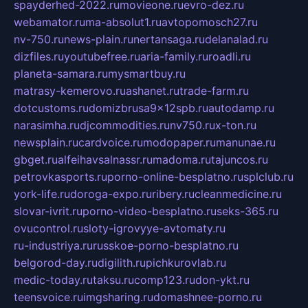
spayderhed-2022.ru
movieone.ru
evro-dez.ru
webamator.ru
ma-absolut1.ru
avtopomosch27.ru
nv-750.ru
news-plain.ru
nertansaga.ru
delanalad.ru
dizfiles.ru
youtubefree.ru
aria-family.ru
roadli.ru
planeta-samara.ru
mysmartbuy.ru
matrasy-kemerovo.ru
ashanet.ru
trade-farm.ru
dotcustoms.ru
domizbrusa9x12spb.ru
autodamp.ru
narasimha.ru
djcommodities.ru
nv750.ru
x-ton.ru
newsplain.ru
cardvoice.ru
modopaper.ru
manunae.ru
gbget.ru
alfeihavsalnassr.ru
madoma.ru
tajuncos.ru
petrovkasports.ru
porno-online-besplatno.ru
splclub.ru
york-life.ru
doroga-expo.ru
ribery.ru
cleanmedicine.ru
slovar-ivrit.ru
porno-video-besplatno.ru
seks-365.ru
ovucontrol.ru
sloty-igrovyye-avtomaty.ru
ru-industriya.ru
russkoe-porno-besplatno.ru
belgorod-day.ru
digilith.ru
pichkurovlab.ru
medic-today.ru
taksu.ru
comp123.ru
don-ykt.ru
teensvoice.ru
imgsharing.ru
domashnee-porno.ru