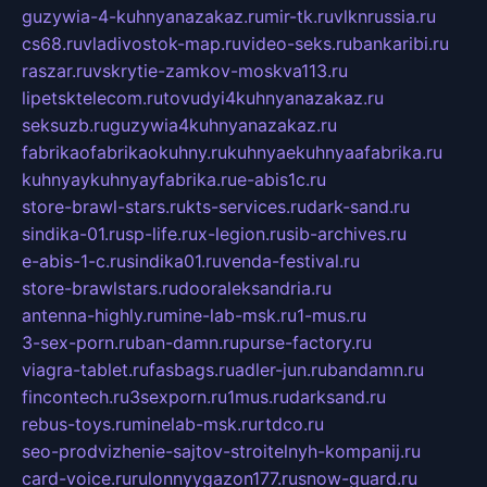
guzywia-4-kuhnyanazakaz.ru
mir-tk.ru
vlknrussia.ru
cs68.ru
vladivostok-map.ru
video-seks.ru
bankaribi.ru
raszar.ru
vskrytie-zamkov-moskva113.ru
lipetsktelecom.ru
tovudyi4kuhnyanazakaz.ru
seksuzb.ru
guzywia4kuhnyanazakaz.ru
fabrikaofabrikaokuhny.ru
kuhnyaekuhnyaafabrika.ru
kuhnyaykuhnyayfabrika.ru
e-abis1c.ru
store-brawl-stars.ru
kts-services.ru
dark-sand.ru
sindika-01.ru
sp-life.ru
x-legion.ru
sib-archives.ru
e-abis-1-c.ru
sindika01.ru
venda-festival.ru
store-brawlstars.ru
dooraleksandria.ru
antenna-highly.ru
mine-lab-msk.ru
1-mus.ru
3-sex-porn.ru
ban-damn.ru
purse-factory.ru
viagra-tablet.ru
fasbags.ru
adler-jun.ru
bandamn.ru
fincontech.ru
3sexporn.ru
1mus.ru
darksand.ru
rebus-toys.ru
minelab-msk.ru
rtdco.ru
seo-prodvizhenie-sajtov-stroitelnyh-kompanij.ru
card-voice.ru
rulonnyygazon177.ru
snow-guard.ru