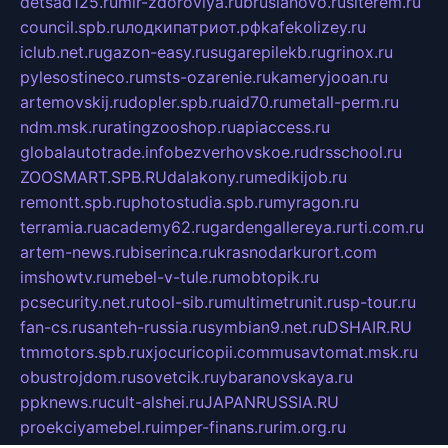
detsad125.ru
mir-zdoroviya.ru
bruslanovo.ru
siterem.ru
council.spb.ru
лодкипатриот.рф
kafekolizey.ru
iclub.net.ru
gazon-easy.ru
sugarepilekb.ru
grinox.ru
pylesostineco.ru
msts-ozarenie.ru
kameryjooan.ru
artemovskij.ru
dopler.spb.ru
aid70.ru
metall-perm.ru
ndm.msk.ru
ratingzooshop.ru
apiaccess.ru
globalautotrade.info
bezverhovskoe.ru
drsschool.ru
ZOOSMART.SPB.RU
dalakony.ru
medikijob.ru
remontt.spb.ru
photostudia.spb.ru
myragon.ru
terramia.ru
academy62.ru
gardengallereya.ru
rti.com.ru
artem-news.ru
biserinca.ru
krasnodarkurort.com
imshowtv.ru
mebel-v-tule.ru
mobtopik.ru
pcsecurity.net.ru
tool-sib.ru
multimetrunit.ru
sp-tour.ru
fan-cs.ru
santeh-russia.ru
symbian9.net.ru
DSHAIR.RU
tmmotors.spb.ru
xjocuricopii.com
musavtomat.msk.ru
obustrojdom.ru
sovetcik.ru
ybaranovskaya.ru
ppknews.ru
cult-alshei.ru
JAPANRUSSIA.RU
proekciyamebel.ru
imper-finans.ru
rim.org.ru