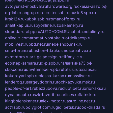
PARK-MATROSOVA.RU
agat.spb.ru
avtoyurist-moskva1.ru
hardware.org.ru
схема-авто.рф
dg-lab.ru
angrup.ru
recruiter.spb.ru
music8.spb.ru
krsk124.ru
kubok.spb.ru
romanofforex.ru
analitikaplus.ru
spyonline.ru
zosikamery.ru
sloboda-ural.pp.ru
AUTO-COM.SU
hohota.net
alimy.ru
online-z.com
aromat-vostoka.ru
otdelkaexp.ru
mobilvest.ru
bbd.net.ru
mebelshop.msk.ru
smp-forum.ru
bastion-td.ru
kosmoscreative.ru
avrmotors.ru
art-galadesign.ru
tiffany-c.ru
ecostep-samara.ru
d-p.spb.ru
галактика73.рф
sko.com.ru
davitamebel-spb.ru
fotsis.ru
tesiaes.ru
kokoroyari.spb.ru
blesna-kazan.ru
mossilver.ru
lenderoq.ru
sergeydobrin.ru
tochkazvuka.msk.ru
people-of-art.ru
bezzubova.ru
clubtibet.ru
orior-aks.ru
dynamoauto.ru
szk-favorit.ru
carlines.ru
flatnsk.ru
kingbolenskaner.ru
alex-motor.ru
astroline.net.ru
act1.spb.ru
polyglot.com.ru
gidlipetsk.ru
ooo-driada.ru