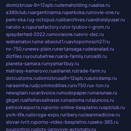
domizbrusa-9x12spb.ru
demaholding.ru
aalse.ru
a380club.ru
argentinamia.ru
perkoka.ru
movie-one.ru
perk-oka.ru
g-octopus.ru
sibarchives.ru
andreislyusar.ru
naruto-x.ru
pursefactory.ru
tor-lyubov-i-grom.ru
spayderhed-2022.ru
movieone.ru
evro-dez.ru
webamator.ru
ma-absolut1.ru
avtopomosch27.ru
nv-750.ru
news-plain.ru
nertansaga.ru
delanalad.ru
dizfiles.ru
youtubefree.ru
aria-family.ru
roadli.ru
planeta-samara.ru
mysmartbuy.ru
matrasy-kemerovo.ru
ashanet.ru
trade-farm.ru
dotcustoms.ru
domizbrusa9x12spb.ru
autodamp.ru
narasimha.ru
djcommodities.ru
nv750.ru
x-ton.ru
newsplain.ru
cardvoice.ru
modopaper.ru
manunae.ru
gbget.ru
alfeihavsalnassr.ru
madoma.ru
tajuncos.ru
petrovkasports.ru
porno-online-besplatno.ru
splclub.ru
york-life.ru
doroga-expo.ru
ribery.ru
cleanmedicine.ru
slovar-ivrit.ru
porno-video-besplatno.ru
seks-365.ru
ovucontrol.ru
sloty-igrovyye-avtomaty.ru