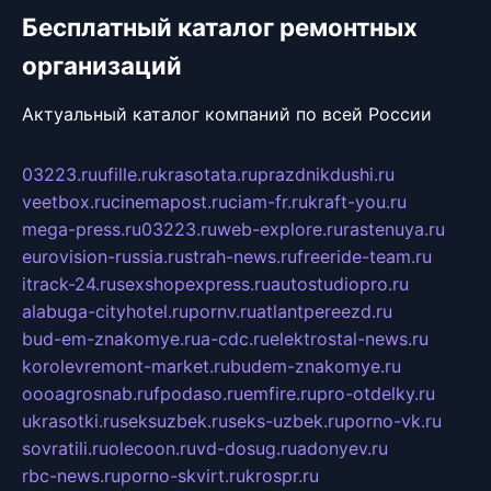
Бесплатный каталог ремонтных
организаций
Актуальный каталог компаний по всей России
03223.ru
ufille.ru
krasotata.ru
prazdnikdushi.ru
veetbox.ru
cinemapost.ru
ciam-fr.ru
kraft-you.ru
mega-press.ru
03223.ru
web-explore.ru
rastenuya.ru
eurovision-russia.ru
strah-news.ru
freeride-team.ru
itrack-24.ru
sexshopexpress.ru
autostudiopro.ru
alabuga-cityhotel.ru
pornv.ru
atlantpereezd.ru
bud-em-znakomye.ru
a-cdc.ru
elektrostal-news.ru
korolevremont-market.ru
budem-znakomye.ru
oooagrosnab.ru
fpodaso.ru
emfire.ru
pro-otdelky.ru
ukrasotki.ru
seksuzbek.ru
seks-uzbek.ru
porno-vk.ru
sovratili.ru
olecoon.ru
vd-dosug.ru
adonyev.ru
rbc-news.ru
porno-skvirt.ru
krospr.ru