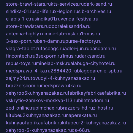
store-brawl-stars.ru
kts-services.ru
dark-sand.ru
sindika-01.ru
sp-life.ru
x-legion.ru
sib-archives.ru
e-abis-1-c.ru
sindika01.ru
venda-festival.ru
store-brawlstars.ru
dooraleksandria.ru
antenna-highly.ru
mine-lab-msk.ru
1-mus.ru
3-sex-porn.ru
ban-damn.ru
purse-factory.ru
viagra-tablet.ru
fasbags.ru
adler-jun.ru
bandamn.ru
fincontech.ru
3sexporn.ru
1mus.ru
darksand.ru
rebus-toys.ru
minelab-msk.ru
alabuga-cityhotel.ru
medsprawo-4-ka.ru
2864420.ru
blagodarenie-spb.ru
zajmy24.ru
tovudyi-4-kuhnyanazakaz.ru
brazzerscom.ru
medsprawo4ka.ru
xehyroo5kuhnyanazakaz.ru
fabrikayfabrikaefabrika.ru
vskrytie-zamkov-moskva-113.ru
biletnadom.ru
zed-online.ru
pimchax.ru
brazzers-hd.ru
z-host.ru
kitubeu2kuhnyanazakaz.ru
naperekate.ru
kuhnyaofabrikaufabrik.ru
kitubeu-2-kuhnyanazakaz.ru
xehyroo-5-kuhnyanazakaz.ru
cs-68.ru