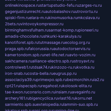
onlinekinospace.ru
startupstudio-fefu.ru
zarges-ru.ru
gegenjustizunrecht.ru
autobalashov.ru
utrovortu.ru
spiski-firm.ru
elara-m.ru
kinomusorka.ru
mkcslava.ru
2bets.ru
vintovoykompressor.ru
birminghamvsfulham.ru
sarmat-komp.ru
pioneeri.ru
amadis-chocolate.ru
shkurki-karakulya.ru
kanotiforet.spb.ru
tutmassage.ru
ecolog.org.ru
praga.spb.ru
falcorussia.ru
autodoctorservis.ru
kamertondom.spb.ru
net-life.net.ru
avto-vozim.ru
sakhcamera.ru
alliance-electro.spb.ru
stroyavt.ru
controlweb1.ru
tdsak74.ru
kinzozo-ru.ru
kvotka.ru
iron-snab.ru
costa-bella.ru
eugrus.pp.ru
associaciya39.ru
primexpo.spb.ru
bezmorchin.ru
ia2.ru
cpt21.ru
ispecspb.ru
regahost.ru
kolosok-elita.ru
tae-kwon.ru
consrio.com.ru
insiam.ru
avegainfo.ru
archery161.ru
bigencyclica.ru
vlast16.ru
korru.net
sarmiento.spb.su
extelopedia.ru
lammin-suo.spb.ru
iskatour.spb.ru
snpi.org.ru
running-line.ru