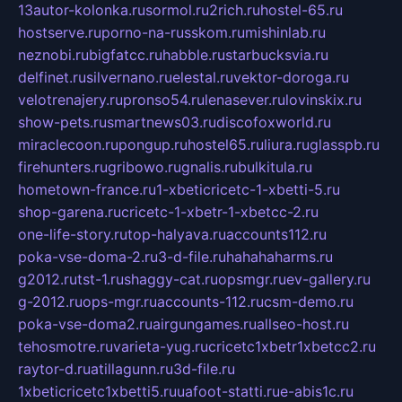
13autor-kolonka.ru
sormol.ru
2rich.ru
hostel-65.ru
hostserve.ru
porno-na-russkom.ru
mishinlab.ru
neznobi.ru
bigfatcc.ru
habble.ru
starbucksvia.ru
delfinet.ru
silvernano.ru
elestal.ru
vektor-doroga.ru
velotrenajery.ru
pronso54.ru
lenasever.ru
lovinskix.ru
show-pets.ru
smartnews03.ru
discofoxworld.ru
miraclecoon.ru
pongup.ru
hostel65.ru
liura.ru
glasspb.ru
firehunters.ru
gribowo.ru
gnalis.ru
bulkitula.ru
hometown-france.ru
1-xbeticricetc-1-xbetti-5.ru
shop-garena.ru
cricetc-1-xbetr-1-xbetcc-2.ru
one-life-story.ru
top-halyava.ru
accounts112.ru
poka-vse-doma-2.ru
3-d-file.ru
hahahaharms.ru
g2012.ru
tst-1.ru
shaggy-cat.ru
opsmgr.ru
ev-gallery.ru
g-2012.ru
ops-mgr.ru
accounts-112.ru
csm-demo.ru
poka-vse-doma2.ru
airgungames.ru
allseo-host.ru
tehosmotre.ru
varieta-yug.ru
cricetc1xbetr1xbetcc2.ru
raytor-d.ru
atillagunn.ru
3d-file.ru
1xbeticricetc1xbetti5.ru
uafoot-statti.ru
e-abis1c.ru