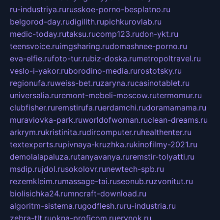
ru-industriya.ru
russkoe-porno-besplatno.ru
belgorod-day.ru
digilith.ru
pichkurovlab.ru
medic-today.ru
taksu.ru
comp123.ru
don-ykt.ru
teensvoice.ru
imgsharing.ru
domashnee-porno.ru
eva-elfie.ru
foto-tur.ru
biz-doska.ru
metropoltravel.ru
veslo-i-yakor.ru
borodino-media.ru
rostotsky.ru
regionufa.ru
weiss-bet.ru
zaryna.ru
casinotablet.ru
universalia.ru
remont-mebeli-moscow.ru
termomur.ru
clubfisher.ru
remstirufa.ru
erdamchi.ru
doramamama.ru
muraviovka-park.ru
worldofwoman.ru
clean-dreams.ru
arkrym.ru
kristinita.ru
dircomputer.ru
healthenter.ru
textexperts.ru
pivnaya-kruzhka.ru
kinofilmy-2021.ru
demolalapaluza.ru
tanyavanya.ru
remstir-tolyatti.ru
msdip.ru
jdol.ru
sokolovr.ru
newtech-spb.ru
rezemkleim.ru
massage-tai.ru
seonub.ru
zvonitut.ru
biolisichka24.ru
mncraft-download.ru
algoritm-sistema.ru
godflesh.ru
ru-industria.ru
zebra-tlt.ru
okna-proficom.ru
erynok.ru