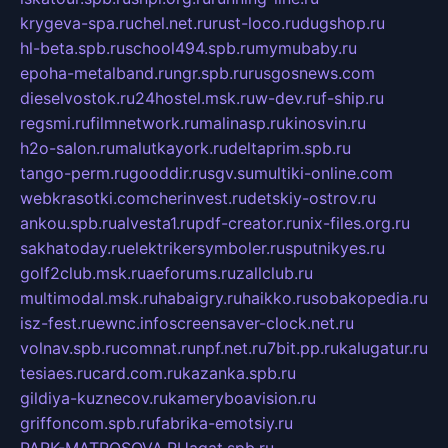
krygeva-spa.ru
chel.net.ru
rust-loco.ru
dugshop.ru
hl-beta.spb.ru
school494.spb.ru
mymubaby.ru
epoha-metalband.ru
ngr.spb.ru
rusgosnews.com
dieselvostok.ru
24hostel.msk.ru
w-dev.ru
f-ship.ru
regsmi.ru
filmnetwork.ru
malinasp.ru
kinosvin.ru
h2o-salon.ru
malutkayork.ru
deltaprim.spb.ru
tango-perm.ru
gooddir.ru
sgv.su
multiki-online.com
webkrasotki.com
cherinvest.ru
detskiy-ostrov.ru
ankou.spb.ru
alvesta1.ru
pdf-creator.ru
nix-files.org.ru
sakhatoday.ru
elektrikersymboler.ru
sputnikyes.ru
golf2club.msk.ru
aeforums.ru
zallclub.ru
multimodal.msk.ru
habaigry.ru
haikko.ru
sobakopedia.ru
isz-fest.ru
ewnc.info
screensaver-clock.net.ru
volnav.spb.ru
comnat.ru
npf.net.ru
7bit.pp.ru
kalugatur.ru
tesiaes.ru
card.com.ru
kazanka.spb.ru
gildiya-kuznecov.ru
kameryboavision.ru
griffoncom.spb.ru
fabrika-emotsiy.ru