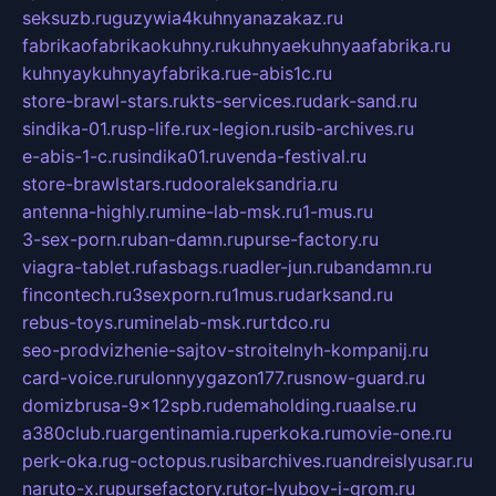
seksuzb.ru
guzywia4kuhnyanazakaz.ru
fabrikaofabrikaokuhny.ru
kuhnyaekuhnyaafabrika.ru
kuhnyaykuhnyayfabrika.ru
e-abis1c.ru
store-brawl-stars.ru
kts-services.ru
dark-sand.ru
sindika-01.ru
sp-life.ru
x-legion.ru
sib-archives.ru
e-abis-1-c.ru
sindika01.ru
venda-festival.ru
store-brawlstars.ru
dooraleksandria.ru
antenna-highly.ru
mine-lab-msk.ru
1-mus.ru
3-sex-porn.ru
ban-damn.ru
purse-factory.ru
viagra-tablet.ru
fasbags.ru
adler-jun.ru
bandamn.ru
fincontech.ru
3sexporn.ru
1mus.ru
darksand.ru
rebus-toys.ru
minelab-msk.ru
rtdco.ru
seo-prodvizhenie-sajtov-stroitelnyh-kompanij.ru
card-voice.ru
rulonnyygazon177.ru
snow-guard.ru
domizbrusa-9x12spb.ru
demaholding.ru
aalse.ru
a380club.ru
argentinamia.ru
perkoka.ru
movie-one.ru
perk-oka.ru
g-octopus.ru
sibarchives.ru
andreislyusar.ru
naruto-x.ru
pursefactory.ru
tor-lyubov-i-grom.ru