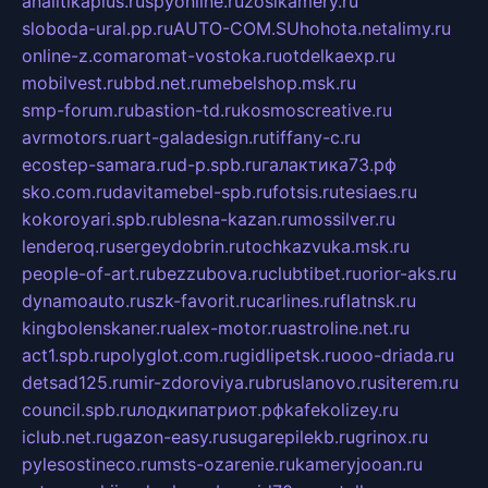
analitikaplus.ru
spyonline.ru
zosikamery.ru
sloboda-ural.pp.ru
AUTO-COM.SU
hohota.net
alimy.ru
online-z.com
aromat-vostoka.ru
otdelkaexp.ru
mobilvest.ru
bbd.net.ru
mebelshop.msk.ru
smp-forum.ru
bastion-td.ru
kosmoscreative.ru
avrmotors.ru
art-galadesign.ru
tiffany-c.ru
ecostep-samara.ru
d-p.spb.ru
галактика73.рф
sko.com.ru
davitamebel-spb.ru
fotsis.ru
tesiaes.ru
kokoroyari.spb.ru
blesna-kazan.ru
mossilver.ru
lenderoq.ru
sergeydobrin.ru
tochkazvuka.msk.ru
people-of-art.ru
bezzubova.ru
clubtibet.ru
orior-aks.ru
dynamoauto.ru
szk-favorit.ru
carlines.ru
flatnsk.ru
kingbolenskaner.ru
alex-motor.ru
astroline.net.ru
act1.spb.ru
polyglot.com.ru
gidlipetsk.ru
ooo-driada.ru
detsad125.ru
mir-zdoroviya.ru
bruslanovo.ru
siterem.ru
council.spb.ru
лодкипатриот.рф
kafekolizey.ru
iclub.net.ru
gazon-easy.ru
sugarepilekb.ru
grinox.ru
pylesostineco.ru
msts-ozarenie.ru
kameryjooan.ru