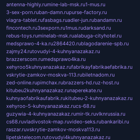
antenna-highly.ru
mine-lab-msk.ru
1-mus.ru
3-sex-porn.ru
ban-damn.ru
purse-factory.ru
viagra-tablet.ru
fasbags.ru
adler-jun.ru
bandamn.ru
fincontech.ru
3sexporn.ru
1mus.ru
darksand.ru
rebus-toys.ru
minelab-msk.ru
alabuga-cityhotel.ru
medsprawo-4-ka.ru
2864420.ru
blagodarenie-spb.ru
zajmy24.ru
tovudyi-4-kuhnyanazakaz.ru
brazzerscom.ru
medsprawo4ka.ru
xehyroo5kuhnyanazakaz.ru
fabrikayfabrikaefabrika.ru
vskrytie-zamkov-moskva-113.ru
biletnadom.ru
zed-online.ru
pimchax.ru
brazzers-hd.ru
z-host.ru
kitubeu2kuhnyanazakaz.ru
naperekate.ru
kuhnyaofabrikaufabrik.ru
kitubeu-2-kuhnyanazakaz.ru
xehyroo-5-kuhnyanazakaz.ru
cs-68.ru
guzywia-4-kuhnyanazakaz.ru
mir-tk.ru
vlknrussia.ru
cs68.ru
vladivostok-map.ru
video-seks.ru
bankaribi.ru
raszar.ru
vskrytie-zamkov-moskva113.ru
lipetsktelecom.ru
tovudyi4kuhnyanazakaz.ru