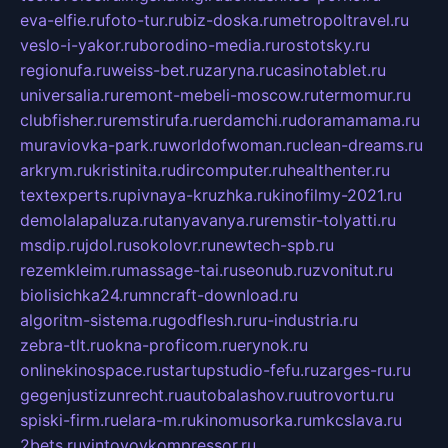
eva-elfie.ru
foto-tur.ru
biz-doska.ru
metropoltravel.ru
veslo-i-yakor.ru
borodino-media.ru
rostotsky.ru
regionufa.ru
weiss-bet.ru
zaryna.ru
casinotablet.ru
universalia.ru
remont-mebeli-moscow.ru
termomur.ru
clubfisher.ru
remstirufa.ru
erdamchi.ru
doramamama.ru
muraviovka-park.ru
worldofwoman.ru
clean-dreams.ru
arkrym.ru
kristinita.ru
dircomputer.ru
healthenter.ru
textexperts.ru
pivnaya-kruzhka.ru
kinofilmy-2021.ru
demolalapaluza.ru
tanyavanya.ru
remstir-tolyatti.ru
msdip.ru
jdol.ru
sokolovr.ru
newtech-spb.ru
rezemkleim.ru
massage-tai.ru
seonub.ru
zvonitut.ru
biolisichka24.ru
mncraft-download.ru
algoritm-sistema.ru
godflesh.ru
ru-industria.ru
zebra-tlt.ru
okna-proficom.ru
erynok.ru
onlinekinospace.ru
startupstudio-fefu.ru
zarges-ru.ru
gegenjustizunrecht.ru
autobalashov.ru
utrovortu.ru
spiski-firm.ru
elara-m.ru
kinomusorka.ru
mkcslava.ru
2bets.ru
vintovoykompressor.ru