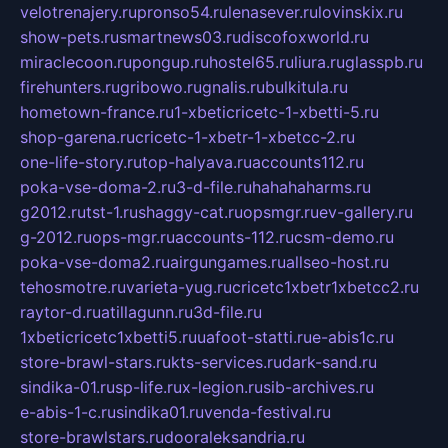
velotrenajery.ru
pronso54.ru
lenasever.ru
lovinskix.ru
show-pets.ru
smartnews03.ru
discofoxworld.ru
miraclecoon.ru
pongup.ru
hostel65.ru
liura.ru
glasspb.ru
firehunters.ru
gribowo.ru
gnalis.ru
bulkitula.ru
hometown-france.ru
1-xbeticricetc-1-xbetti-5.ru
shop-garena.ru
cricetc-1-xbetr-1-xbetcc-2.ru
one-life-story.ru
top-halyava.ru
accounts112.ru
poka-vse-doma-2.ru
3-d-file.ru
hahahaharms.ru
g2012.ru
tst-1.ru
shaggy-cat.ru
opsmgr.ru
ev-gallery.ru
g-2012.ru
ops-mgr.ru
accounts-112.ru
csm-demo.ru
poka-vse-doma2.ru
airgungames.ru
allseo-host.ru
tehosmotre.ru
varieta-yug.ru
cricetc1xbetr1xbetcc2.ru
raytor-d.ru
atillagunn.ru
3d-file.ru
1xbeticricetc1xbetti5.ru
uafoot-statti.ru
e-abis1c.ru
store-brawl-stars.ru
kts-services.ru
dark-sand.ru
sindika-01.ru
sp-life.ru
x-legion.ru
sib-archives.ru
e-abis-1-c.ru
sindika01.ru
venda-festival.ru
store-brawlstars.ru
dooraleksandria.ru