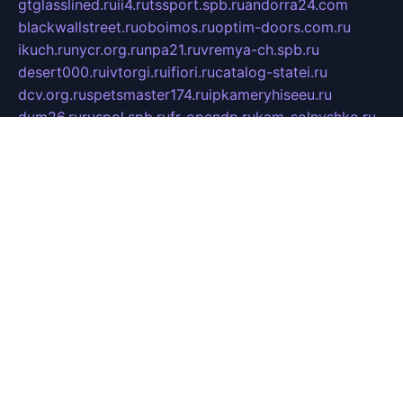
gtglasslined.ru
ii4.ru
tssport.spb.ru
andorra24.com
blackwallstreet.ru
oboimos.ru
optim-doors.com.ru
ikuch.ru
nycr.org.ru
npa21.ru
vremya-ch.spb.ru
desert000.ru
ivtorgi.ru
ifiori.ru
catalog-statei.ru
dcv.org.ru
spetsmaster174.ru
ipkameryhiseeu.ru
dum26.ru
ruspol.spb.ru
fr-opendp.ru
kam-solnyshko.ru
cheyenne-arapaho.ru
sevzapmetal.spb.ru
ted-lapidus.spb.ru
parasite-eliminator.ru
sigma-complete.ru
modernworld.ru
dama-moda.ru
eholot-group.ru
sk-nvkz.ru
DRONGOLD.RU
democratia2.ru
i-farmer.ru
mass-sport.org
jablonex.spb.ru
bookmess.ru
linkword.ru
refineua.com.ru
cs-spec.net.ru
altay-mebel.ru
DNK-THEATRE.RU
mechaniks.spb.ru
ipcamtechage.ru
skosta.ru
a-sun.ru
stroy-ldsp.ru
snowlands.org.ru
childrensshoes.ru
mrlizzy.ru
mebelsofiakrd.ru
bulizhenko.ru
rumantick.net.ru
mtszerno.ru
daily-fishing.ru
glushiteli-v-spb.ru
megasat.org.ru