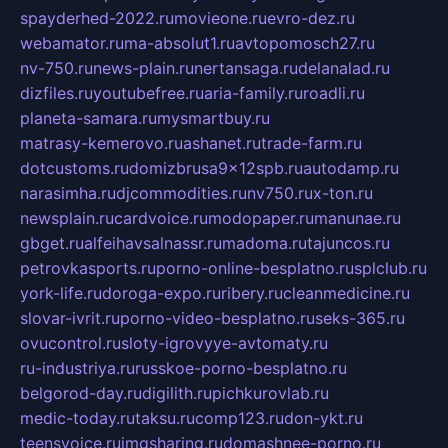
spayderhed-2022.ru
movieone.ru
evro-dez.ru
webamator.ru
ma-absolut1.ru
avtopomosch27.ru
nv-750.ru
news-plain.ru
nertansaga.ru
delanalad.ru
dizfiles.ru
youtubefree.ru
aria-family.ru
roadli.ru
planeta-samara.ru
mysmartbuy.ru
matrasy-kemerovo.ru
ashanet.ru
trade-farm.ru
dotcustoms.ru
domizbrusa9x12spb.ru
autodamp.ru
narasimha.ru
djcommodities.ru
nv750.ru
x-ton.ru
newsplain.ru
cardvoice.ru
modopaper.ru
manunae.ru
gbget.ru
alfeihavsalnassr.ru
madoma.ru
tajuncos.ru
petrovkasports.ru
porno-online-besplatno.ru
splclub.ru
york-life.ru
doroga-expo.ru
ribery.ru
cleanmedicine.ru
slovar-ivrit.ru
porno-video-besplatno.ru
seks-365.ru
ovucontrol.ru
sloty-igrovyye-avtomaty.ru
ru-industriya.ru
russkoe-porno-besplatno.ru
belgorod-day.ru
digilith.ru
pichkurovlab.ru
medic-today.ru
taksu.ru
comp123.ru
don-ykt.ru
teensvoice.ru
imgsharing.ru
domashnee-porno.ru