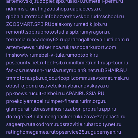
artemovskij.ru
dopler.spb.ru
aid70.ru
metall-perm.ru
ndm.msk.ru
ratingzooshop.ru
apiaccess.ru
globalautotrade.info
bezverhovskoe.ru
drsschool.ru
ZOOSMART.SPB.RU
dalakony.ru
medikijob.ru
remontt.spb.ru
photostudia.spb.ru
myragon.ru
terramia.ru
academy62.ru
gardengallereya.ru
rti.com.ru
artem-news.ru
biserinca.ru
krasnodarkurort.com
imshowtv.ru
mebel-v-tule.ru
mobtopik.ru
pcsecurity.net.ru
tool-sib.ru
multimetrunit.ru
sp-tour.ru
fan-cs.ru
santeh-russia.ru
symbian9.net.ru
DSHAIR.RU
tmmotors.spb.ru
xjocuricopii.com
musavtomat.msk.ru
obustrojdom.ru
sovetcik.ru
ybaranovskaya.ru
ppknews.ru
cult-alshei.ru
JAPANRUSSIA.RU
proekciyamebel.ru
imper-finans.ru
rim.org.ru
glamourai.ru
brassminus.ru
zabor-pro.ru
ftn.pp.ru
dorogoe58.ru
laimengpacker.ru
kuzova-zapchasti.ru
sageerp.ru
taxodrom.ru
dsrazvitie.ru
hardcity.net.ru
ratinghomegames.ru
topservice25.ru
gubernyan.ru