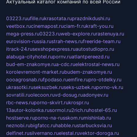
Актуальный каталог компаний по всей России
03223.ru
ufille.ru
krasotata.ru
prazdnikdushi.ru
veetbox.ru
cinemapost.ru
ciam-fr.ru
kraft-you.ru
mega-press.ru
03223.ru
web-explore.ru
rastenuya.ru
eurovision-russia.ru
strah-news.ru
freeride-team.ru
itrack-24.ru
sexshopexpress.ru
autostudiopro.ru
alabuga-cityhotel.ru
pornv.ru
atlantpereezd.ru
bud-em-znakomye.ru
a-cdc.ru
elektrostal-news.ru
korolevremont-market.ru
budem-znakomye.ru
oooagrosnab.ru
fpodaso.ru
emfire.ru
pro-otdelky.ru
ukrasotki.ru
seksuzbek.ru
seks-uzbek.ru
porno-vk.ru
sovratili.ru
olecoon.ru
vd-dosug.ru
adonyev.ru
rbc-news.ru
porno-skvirt.ru
krospr.ru
13autor-kolonka.ru
sormol.ru
2rich.ru
hostel-65.ru
hostserve.ru
porno-na-russkom.ru
mishinlab.ru
neznobi.ru
bigfatcc.ru
habble.ru
starbucksvia.ru
delfinet.ru
silvernano.ru
elestal.ru
vektor-doroga.ru