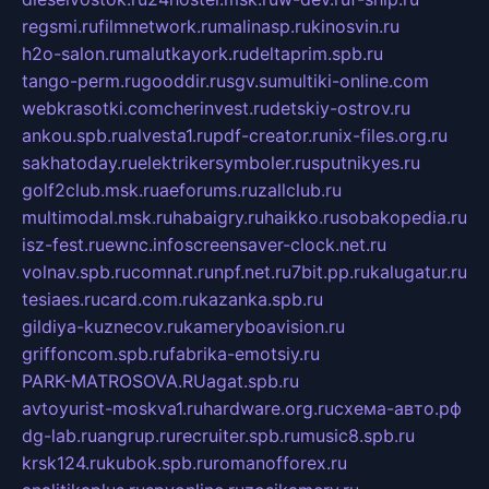
regsmi.ru
filmnetwork.ru
malinasp.ru
kinosvin.ru
h2o-salon.ru
malutkayork.ru
deltaprim.spb.ru
tango-perm.ru
gooddir.ru
sgv.su
multiki-online.com
webkrasotki.com
cherinvest.ru
detskiy-ostrov.ru
ankou.spb.ru
alvesta1.ru
pdf-creator.ru
nix-files.org.ru
sakhatoday.ru
elektrikersymboler.ru
sputnikyes.ru
golf2club.msk.ru
aeforums.ru
zallclub.ru
multimodal.msk.ru
habaigry.ru
haikko.ru
sobakopedia.ru
isz-fest.ru
ewnc.info
screensaver-clock.net.ru
volnav.spb.ru
comnat.ru
npf.net.ru
7bit.pp.ru
kalugatur.ru
tesiaes.ru
card.com.ru
kazanka.spb.ru
gildiya-kuznecov.ru
kameryboavision.ru
griffoncom.spb.ru
fabrika-emotsiy.ru
PARK-MATROSOVA.RU
agat.spb.ru
avtoyurist-moskva1.ru
hardware.org.ru
схема-авто.рф
dg-lab.ru
angrup.ru
recruiter.spb.ru
music8.spb.ru
krsk124.ru
kubok.spb.ru
romanofforex.ru