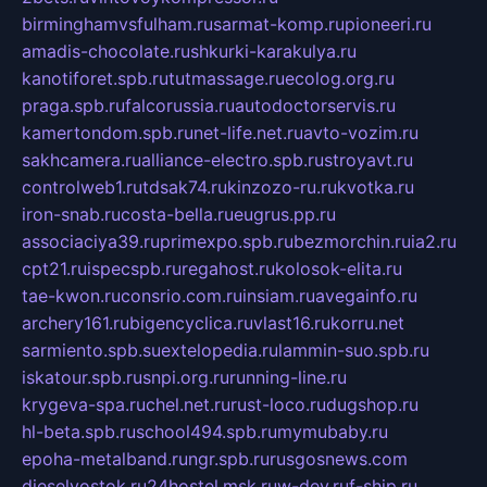
birminghamvsfulham.ru
sarmat-komp.ru
pioneeri.ru
amadis-chocolate.ru
shkurki-karakulya.ru
kanotiforet.spb.ru
tutmassage.ru
ecolog.org.ru
praga.spb.ru
falcorussia.ru
autodoctorservis.ru
kamertondom.spb.ru
net-life.net.ru
avto-vozim.ru
sakhcamera.ru
alliance-electro.spb.ru
stroyavt.ru
controlweb1.ru
tdsak74.ru
kinzozo-ru.ru
kvotka.ru
iron-snab.ru
costa-bella.ru
eugrus.pp.ru
associaciya39.ru
primexpo.spb.ru
bezmorchin.ru
ia2.ru
cpt21.ru
ispecspb.ru
regahost.ru
kolosok-elita.ru
tae-kwon.ru
consrio.com.ru
insiam.ru
avegainfo.ru
archery161.ru
bigencyclica.ru
vlast16.ru
korru.net
sarmiento.spb.su
extelopedia.ru
lammin-suo.spb.ru
iskatour.spb.ru
snpi.org.ru
running-line.ru
krygeva-spa.ru
chel.net.ru
rust-loco.ru
dugshop.ru
hl-beta.spb.ru
school494.spb.ru
mymubaby.ru
epoha-metalband.ru
ngr.spb.ru
rusgosnews.com
dieselvostok.ru
24hostel.msk.ru
w-dev.ru
f-ship.ru