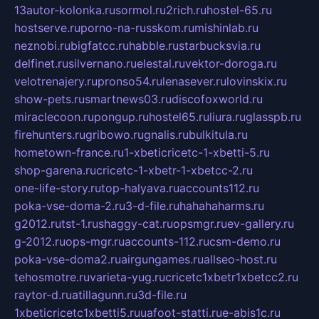
13autor-kolonka.ru
sormol.ru
2rich.ru
hostel-65.ru
hostserve.ru
porno-na-russkom.ru
mishinlab.ru
neznobi.ru
bigfatcc.ru
habble.ru
starbucksvia.ru
delfinet.ru
silvernano.ru
elestal.ru
vektor-doroga.ru
velotrenajery.ru
pronso54.ru
lenasever.ru
lovinskix.ru
show-pets.ru
smartnews03.ru
discofoxworld.ru
miraclecoon.ru
pongup.ru
hostel65.ru
liura.ru
glasspb.ru
firehunters.ru
gribowo.ru
gnalis.ru
bulkitula.ru
hometown-france.ru
1-xbeticricetc-1-xbetti-5.ru
shop-garena.ru
cricetc-1-xbetr-1-xbetcc-2.ru
one-life-story.ru
top-halyava.ru
accounts112.ru
poka-vse-doma-2.ru
3-d-file.ru
hahahaharms.ru
g2012.ru
tst-1.ru
shaggy-cat.ru
opsmgr.ru
ev-gallery.ru
g-2012.ru
ops-mgr.ru
accounts-112.ru
csm-demo.ru
poka-vse-doma2.ru
airgungames.ru
allseo-host.ru
tehosmotre.ru
varieta-yug.ru
cricetc1xbetr1xbetcc2.ru
raytor-d.ru
atillagunn.ru
3d-file.ru
1xbeticricetc1xbetti5.ru
uafoot-statti.ru
e-abis1c.ru