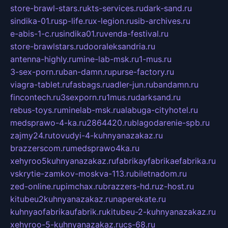
store-brawl-stars.ru
kts-services.ru
dark-sand.ru
sindika-01.ru
sp-life.ru
x-legion.ru
sib-archives.ru
e-abis-1-c.ru
sindika01.ru
venda-festival.ru
store-brawlstars.ru
dooraleksandria.ru
antenna-highly.ru
mine-lab-msk.ru
1-mus.ru
3-sex-porn.ru
ban-damn.ru
purse-factory.ru
viagra-tablet.ru
fasbags.ru
adler-jun.ru
bandamn.ru
fincontech.ru
3sexporn.ru
1mus.ru
darksand.ru
rebus-toys.ru
minelab-msk.ru
alabuga-cityhotel.ru
medsprawo-4-ka.ru
2864420.ru
blagodarenie-spb.ru
zajmy24.ru
tovudyi-4-kuhnyanazakaz.ru
brazzerscom.ru
medsprawo4ka.ru
xehyroo5kuhnyanazakaz.ru
fabrikayfabrikaefabrika.ru
vskrytie-zamkov-moskva-113.ru
biletnadom.ru
zed-online.ru
pimchax.ru
brazzers-hd.ru
z-host.ru
kitubeu2kuhnyanazakaz.ru
naperekate.ru
kuhnyaofabrikaufabrik.ru
kitubeu-2-kuhnyanazakaz.ru
xehyroo-5-kuhnyanazakaz.ru
cs-68.ru