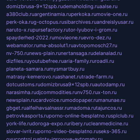
domizbrusa-9x12spb.ru
demaholding.ru
aalse.ru
a380club.ru
argentinamia.ru
perkoka.ru
movie-one.ru
perk-oka.ru
g-octopus.ru
sibarchives.ru
andreislyusar.ru
naruto-x.ru
pursefactory.ru
tor-lyubov-i-grom.ru
spayderhed-2022.ru
movieone.ru
evro-dez.ru
webamator.ru
ma-absolut1.ru
avtopomosch27.ru
nv-750.ru
news-plain.ru
nertansaga.ru
delanalad.ru
dizfiles.ru
youtubefree.ru
aria-family.ru
roadli.ru
planeta-samara.ru
mysmartbuy.ru
matrasy-kemerovo.ru
ashanet.ru
trade-farm.ru
dotcustoms.ru
domizbrusa9x12spb.ru
autodamp.ru
narasimha.ru
djcommodities.ru
nv750.ru
x-ton.ru
newsplain.ru
cardvoice.ru
modopaper.ru
manunae.ru
gbget.ru
alfeihavsalnassr.ru
madoma.ru
tajuncos.ru
petrovkasports.ru
porno-online-besplatno.ru
splclub.ru
york-life.ru
doroga-expo.ru
ribery.ru
cleanmedicine.ru
slovar-ivrit.ru
porno-video-besplatno.ru
seks-365.ru
ovucontrol.ru
sloty-igrovyye-avtomaty.ru