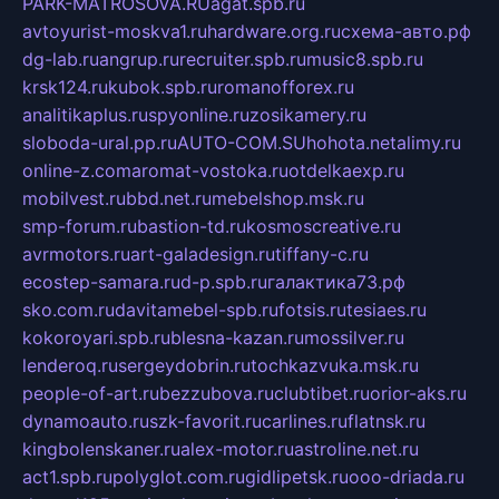
PARK-MATROSOVA.RU
agat.spb.ru
avtoyurist-moskva1.ru
hardware.org.ru
схема-авто.рф
dg-lab.ru
angrup.ru
recruiter.spb.ru
music8.spb.ru
krsk124.ru
kubok.spb.ru
romanofforex.ru
analitikaplus.ru
spyonline.ru
zosikamery.ru
sloboda-ural.pp.ru
AUTO-COM.SU
hohota.net
alimy.ru
online-z.com
aromat-vostoka.ru
otdelkaexp.ru
mobilvest.ru
bbd.net.ru
mebelshop.msk.ru
smp-forum.ru
bastion-td.ru
kosmoscreative.ru
avrmotors.ru
art-galadesign.ru
tiffany-c.ru
ecostep-samara.ru
d-p.spb.ru
галактика73.рф
sko.com.ru
davitamebel-spb.ru
fotsis.ru
tesiaes.ru
kokoroyari.spb.ru
blesna-kazan.ru
mossilver.ru
lenderoq.ru
sergeydobrin.ru
tochkazvuka.msk.ru
people-of-art.ru
bezzubova.ru
clubtibet.ru
orior-aks.ru
dynamoauto.ru
szk-favorit.ru
carlines.ru
flatnsk.ru
kingbolenskaner.ru
alex-motor.ru
astroline.net.ru
act1.spb.ru
polyglot.com.ru
gidlipetsk.ru
ooo-driada.ru