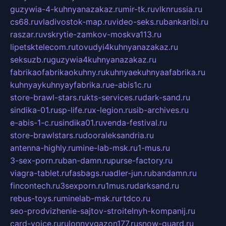
guzywia-4-kuhnyanazakaz.ru
mir-tk.ru
vlknrussia.ru
cs68.ru
vladivostok-map.ru
video-seks.ru
bankaribi.ru
raszar.ru
vskrytie-zamkov-moskva113.ru
lipetsktelecom.ru
tovudyi4kuhnyanazakaz.ru
seksuzb.ru
guzywia4kuhnyanazakaz.ru
fabrikaofabrikaokuhny.ru
kuhnyaekuhnyaafabrika.ru
kuhnyaykuhnyayfabrika.ru
e-abis1c.ru
store-brawl-stars.ru
kts-services.ru
dark-sand.ru
sindika-01.ru
sp-life.ru
x-legion.ru
sib-archives.ru
e-abis-1-c.ru
sindika01.ru
venda-festival.ru
store-brawlstars.ru
dooraleksandria.ru
antenna-highly.ru
mine-lab-msk.ru
1-mus.ru
3-sex-porn.ru
ban-damn.ru
purse-factory.ru
viagra-tablet.ru
fasbags.ru
adler-jun.ru
bandamn.ru
fincontech.ru
3sexporn.ru
1mus.ru
darksand.ru
rebus-toys.ru
minelab-msk.ru
rtdco.ru
seo-prodvizhenie-sajtov-stroitelnyh-kompanij.ru
card-voice.ru
rulonnyygazon177.ru
snow-guard.ru