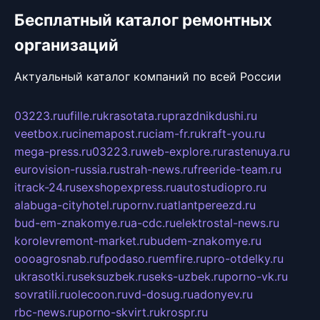
Бесплатный каталог ремонтных
организаций
Актуальный каталог компаний по всей России
03223.ru
ufille.ru
krasotata.ru
prazdnikdushi.ru
veetbox.ru
cinemapost.ru
ciam-fr.ru
kraft-you.ru
mega-press.ru
03223.ru
web-explore.ru
rastenuya.ru
eurovision-russia.ru
strah-news.ru
freeride-team.ru
itrack-24.ru
sexshopexpress.ru
autostudiopro.ru
alabuga-cityhotel.ru
pornv.ru
atlantpereezd.ru
bud-em-znakomye.ru
a-cdc.ru
elektrostal-news.ru
korolevremont-market.ru
budem-znakomye.ru
oooagrosnab.ru
fpodaso.ru
emfire.ru
pro-otdelky.ru
ukrasotki.ru
seksuzbek.ru
seks-uzbek.ru
porno-vk.ru
sovratili.ru
olecoon.ru
vd-dosug.ru
adonyev.ru
rbc-news.ru
porno-skvirt.ru
krospr.ru