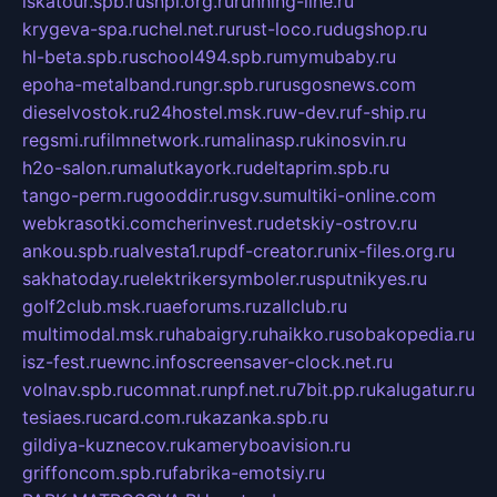
iskatour.spb.ru
snpi.org.ru
running-line.ru
krygeva-spa.ru
chel.net.ru
rust-loco.ru
dugshop.ru
hl-beta.spb.ru
school494.spb.ru
mymubaby.ru
epoha-metalband.ru
ngr.spb.ru
rusgosnews.com
dieselvostok.ru
24hostel.msk.ru
w-dev.ru
f-ship.ru
regsmi.ru
filmnetwork.ru
malinasp.ru
kinosvin.ru
h2o-salon.ru
malutkayork.ru
deltaprim.spb.ru
tango-perm.ru
gooddir.ru
sgv.su
multiki-online.com
webkrasotki.com
cherinvest.ru
detskiy-ostrov.ru
ankou.spb.ru
alvesta1.ru
pdf-creator.ru
nix-files.org.ru
sakhatoday.ru
elektrikersymboler.ru
sputnikyes.ru
golf2club.msk.ru
aeforums.ru
zallclub.ru
multimodal.msk.ru
habaigry.ru
haikko.ru
sobakopedia.ru
isz-fest.ru
ewnc.info
screensaver-clock.net.ru
volnav.spb.ru
comnat.ru
npf.net.ru
7bit.pp.ru
kalugatur.ru
tesiaes.ru
card.com.ru
kazanka.spb.ru
gildiya-kuznecov.ru
kameryboavision.ru
griffoncom.spb.ru
fabrika-emotsiy.ru