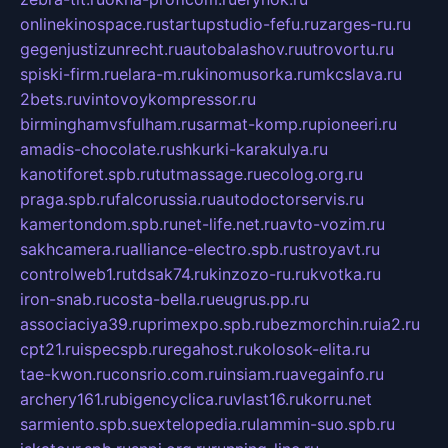
onlinekinospace.ru
startupstudio-fefu.ru
zarges-ru.ru
gegenjustizunrecht.ru
autobalashov.ru
utrovortu.ru
spiski-firm.ru
elara-m.ru
kinomusorka.ru
mkcslava.ru
2bets.ru
vintovoykompressor.ru
birminghamvsfulham.ru
sarmat-komp.ru
pioneeri.ru
amadis-chocolate.ru
shkurki-karakulya.ru
kanotiforet.spb.ru
tutmassage.ru
ecolog.org.ru
praga.spb.ru
falcorussia.ru
autodoctorservis.ru
kamertondom.spb.ru
net-life.net.ru
avto-vozim.ru
sakhcamera.ru
alliance-electro.spb.ru
stroyavt.ru
controlweb1.ru
tdsak74.ru
kinzozo-ru.ru
kvotka.ru
iron-snab.ru
costa-bella.ru
eugrus.pp.ru
associaciya39.ru
primexpo.spb.ru
bezmorchin.ru
ia2.ru
cpt21.ru
ispecspb.ru
regahost.ru
kolosok-elita.ru
tae-kwon.ru
consrio.com.ru
insiam.ru
avegainfo.ru
archery161.ru
bigencyclica.ru
vlast16.ru
korru.net
sarmiento.spb.su
extelopedia.ru
lammin-suo.spb.ru