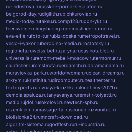
ru-industriya.ru
russkoe-porno-besplatno.ru
belgorod-day.ru
digilith.ru
pichkurovlab.ru
medic-today.ru
taksu.ru
comp123.ru
don-ykt.ru
teensvoice.ru
imgsharing.ru
domashnee-porno.ru
eva-elfie.ru
foto-tur.ru
biz-doska.ru
metropoltravel.ru
veslo-i-yakor.ru
borodino-media.ru
rostotsky.ru
regionufa.ru
weiss-bet.ru
zaryna.ru
casinotablet.ru
universalia.ru
remont-mebeli-moscow.ru
termomur.ru
clubfisher.ru
remstirufa.ru
erdamchi.ru
doramamama.ru
muraviovka-park.ru
worldofwoman.ru
clean-dreams.ru
arkrym.ru
kristinita.ru
dircomputer.ru
healthenter.ru
textexperts.ru
pivnaya-kruzhka.ru
kinofilmy-2021.ru
demolalapaluza.ru
tanyavanya.ru
remstir-tolyatti.ru
msdip.ru
jdol.ru
sokolovr.ru
newtech-spb.ru
rezemkleim.ru
massage-tai.ru
seonub.ru
zvonitut.ru
biolisichka24.ru
mncraft-download.ru
algoritm-sistema.ru
godflesh.ru
ru-industria.ru
zebra-tlt.ru
okna-proficom.ru
erynok.ru