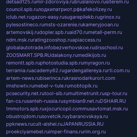
detsad125.ru
mir-zdoroviya.ru
bruslanovo.ru
siterem.ru
council.spb.ru
лодкипатриот.рф
kafekolizey.ru
iclub.net.ru
gazon-easy.ru
sugarepilekb.ru
grinox.ru
pylesostineco.ru
msts-ozarenie.ru
kameryjooan.ru
artemovskij.ru
dopler.spb.ru
aid70.ru
metall-perm.ru
ndm.msk.ru
ratingzooshop.ru
apiaccess.ru
globalautotrade.info
bezverhovskoe.ru
drsschool.ru
ZOOSMART.SPB.RU
dalakony.ru
medikijob.ru
remontt.spb.ru
photostudia.spb.ru
myragon.ru
terramia.ru
academy62.ru
gardengallereya.ru
rti.com.ru
artem-news.ru
biserinca.ru
krasnodarkurort.com
imshowtv.ru
mebel-v-tule.ru
mobtopik.ru
pcsecurity.net.ru
tool-sib.ru
multimetrunit.ru
sp-tour.ru
fan-cs.ru
santeh-russia.ru
symbian9.net.ru
DSHAIR.RU
tmmotors.spb.ru
xjocuricopii.com
musavtomat.msk.ru
obustrojdom.ru
sovetcik.ru
ybaranovskaya.ru
ppknews.ru
cult-alshei.ru
JAPANRUSSIA.RU
proekciyamebel.ru
imper-finans.ru
rim.org.ru