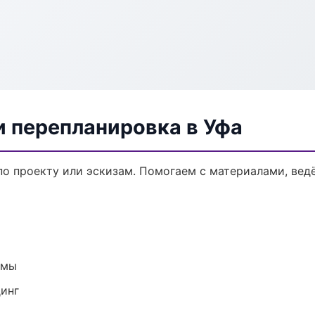
и перепланировка в Уфа
по проекту или эскизам. Помогаем с материалами, ве
емы
динг