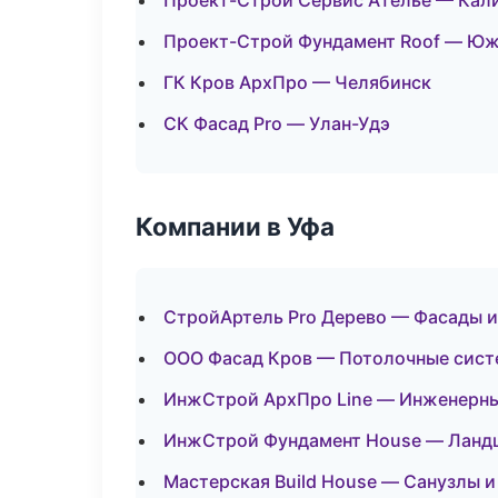
Проект-Строй Сервис Ателье — Кал
Проект-Строй Фундамент Roof — Ю
ГК Кров АрхПро — Челябинск
СК Фасад Pro — Улан-Удэ
Компании в Уфа
СтройАртель Pro Дерево — Фасады и
ООО Фасад Кров — Потолочные сис
ИнжСтрой АрхПро Line — Инженерны
ИнжСтрой Фундамент House — Ландш
Мастерская Build House — Санузлы 