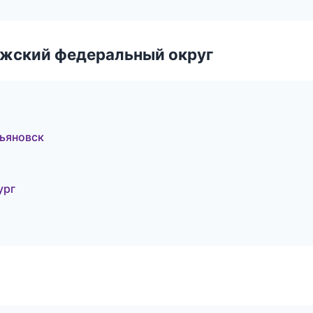
лжский федеральный округ
ьяновск
ург