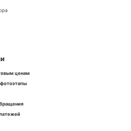
ора
ми
птовым ценам
 фотоэтапы
обращения
платежей