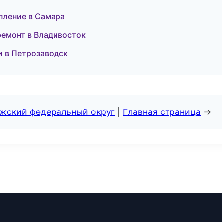
пление в Самара
емонт в Владивосток
и в Петрозаводск
лжский федеральный округ
|
Главная страница
→