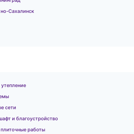
ининград
жно-Сахалинск
 утепление
темы
е сети
афт и благоустройство
и плиточные работы