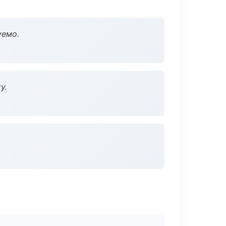
уемо.
у.