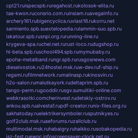
cpt21.ru
ispecspb.ru
regahost.ru
kolosok-elita.ru
tae-kwon.ru
consrio.com.ru
insiam.ru
avegainfo.ru
archery161.ru
bigencyclica.ru
vlast16.ru
korru.net
sarmiento.spb.su
extelopedia.ru
lammin-suo.spb.ru
iskatour.spb.ru
snpi.org.ru
running-line.ru
krygeva-spa.ru
chel.net.ru
rust-loco.ru
dugshop.ru
hl-beta.spb.ru
school494.spb.ru
mymubaby.ru
epoha-metalband.ru
ngr.spb.ru
rusgosnews.com
dieselvostok.ru
24hostel.msk.ru
w-dev.ru
f-ship.ru
regsmi.ru
filmnetwork.ru
malinasp.ru
kinosvin.ru
h2o-salon.ru
malutkayork.ru
deltaprim.spb.ru
tango-perm.ru
gooddir.ru
sgv.su
multiki-online.com
webkrasotki.com
cherinvest.ru
detskiy-ostrov.ru
ankou.spb.ru
alvesta1.ru
pdf-creator.ru
nix-files.org.ru
sakhatoday.ru
elektrikersymboler.ru
sputnikyes.ru
golf2club.msk.ru
aeforums.ru
zallclub.ru
multimodal.msk.ru
habaigry.ru
haikko.ru
sobakopedia.ru
isz-fest.ru
ewnc.info
screensaver-clock.net.ru