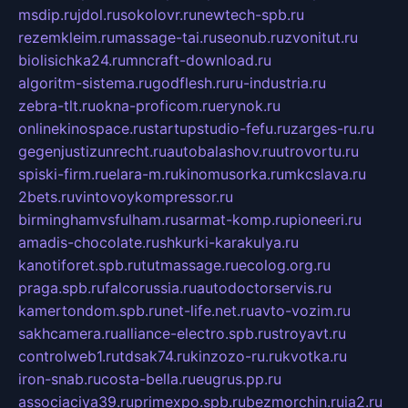
msdip.ru
jdol.ru
sokolovr.ru
newtech-spb.ru
rezemkleim.ru
massage-tai.ru
seonub.ru
zvonitut.ru
biolisichka24.ru
mncraft-download.ru
algoritm-sistema.ru
godflesh.ru
ru-industria.ru
zebra-tlt.ru
okna-proficom.ru
erynok.ru
onlinekinospace.ru
startupstudio-fefu.ru
zarges-ru.ru
gegenjustizunrecht.ru
autobalashov.ru
utrovortu.ru
spiski-firm.ru
elara-m.ru
kinomusorka.ru
mkcslava.ru
2bets.ru
vintovoykompressor.ru
birminghamvsfulham.ru
sarmat-komp.ru
pioneeri.ru
amadis-chocolate.ru
shkurki-karakulya.ru
kanotiforet.spb.ru
tutmassage.ru
ecolog.org.ru
praga.spb.ru
falcorussia.ru
autodoctorservis.ru
kamertondom.spb.ru
net-life.net.ru
avto-vozim.ru
sakhcamera.ru
alliance-electro.spb.ru
stroyavt.ru
controlweb1.ru
tdsak74.ru
kinzozo-ru.ru
kvotka.ru
iron-snab.ru
costa-bella.ru
eugrus.pp.ru
associaciya39.ru
primexpo.spb.ru
bezmorchin.ru
ia2.ru