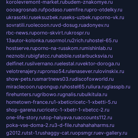
korolevremont-market.ru
budem-znakomye.ru
oooagrosnab.ru
fpodaso.ru
emfire.ru
pro-otdelky.ru
ukrasotki.ru
seksuzbek.ru
seks-uzbek.ru
porno-vk.ru
sovratili.ru
olecoon.ru
vd-dosug.ru
adonyev.ru
rbc-news.ru
porno-skvirt.ru
krospr.ru
13autor-kolonka.ru
sormol.ru
2rich.ru
hostel-65.ru
hostserve.ru
porno-na-russkom.ru
mishinlab.ru
neznobi.ru
bigfatcc.ru
habble.ru
starbucksvia.ru
delfinet.ru
silvernano.ru
elestal.ru
vektor-doroga.ru
velotrenajery.ru
pronso54.ru
lenasever.ru
lovinskix.ru
show-pets.ru
smartnews03.ru
discofoxworld.ru
miraclecoon.ru
pongup.ru
hostel65.ru
liura.ru
glasspb.ru
firehunters.ru
gribowo.ru
gnalis.ru
bulkitula.ru
hometown-france.ru
1-xbeticricetc-1-xbetti-5.ru
shop-garena.ru
cricetc-1-xbetr-1-xbetcc-2.ru
one-life-story.ru
top-halyava.ru
accounts112.ru
poka-vse-doma-2.ru
3-d-file.ru
hahahaharms.ru
g2012.ru
tst-1.ru
shaggy-cat.ru
opsmgr.ru
ev-gallery.ru