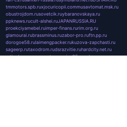
tmmotors.spb.ru
xjocuricopii.com
musavtomat.msk.ru
obustrojdom.ru
sovetcik.ru
ybaranovskaya.ru
ppknews.ru
cult-alshei.ru
JAPANRUSSIA.RU
proekciyamebel.ru
imper-finans.ru
rim.org.ru
glamourai.ru
brassminus.ru
zabor-pro.ru
ftn.pp.ru
dorogoe58.ru
laimengpacker.ru
kuzova-zapchasti.ru
sageerp.ru
taxodrom.ru
dsrazvitie.ru
hardcity.net.ru
ratinghomegames.ru
topservice25.ru
gubernyan.ru
gtglasslined.ru
ii4.ru
tssport.spb.ru
andorra24.com
blackwallstreet.ru
oboimos.ru
optim-doors.com.ru
ikuch.ru
nycr.org.ru
npa21.ru
vremya-ch.spb.ru
desert000.ru
ivtorgi.ru
ifiori.ru
catalog-statei.ru
dcv.org.ru
spetsmaster174.ru
ipkameryhiseeu.ru
dum26.ru
ruspol.spb.ru
fr-opendp.ru
kam-solnyshko.ru
cheyenne-arapaho.ru
sevzapmetal.spb.ru
ted-lapidus.spb.ru
parasite-eliminator.ru
sigma-complete.ru
modernworld.ru
dama-moda.ru