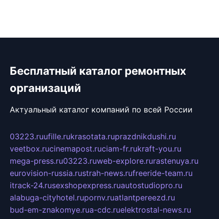
Бесплатный каталог ремонтных
организаций
Актуальный каталог компаний по всей России
03223.ru
ufille.ru
krasotata.ru
prazdnikdushi.ru
veetbox.ru
cinemapost.ru
ciam-fr.ru
kraft-you.ru
mega-press.ru
03223.ru
web-explore.ru
rastenuya.ru
eurovision-russia.ru
strah-news.ru
freeride-team.ru
itrack-24.ru
sexshopexpress.ru
autostudiopro.ru
alabuga-cityhotel.ru
pornv.ru
atlantpereezd.ru
bud-em-znakomye.ru
a-cdc.ru
elektrostal-news.ru