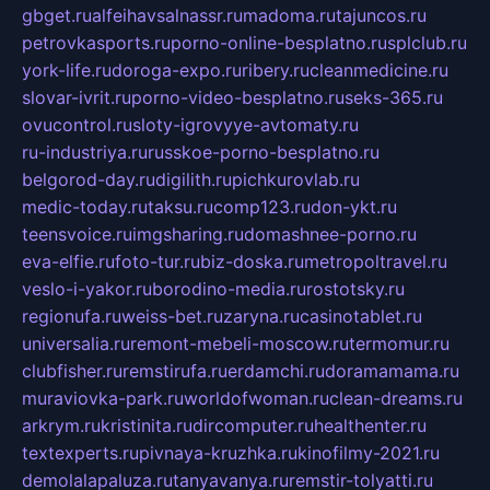
gbget.ru
alfeihavsalnassr.ru
madoma.ru
tajuncos.ru
petrovkasports.ru
porno-online-besplatno.ru
splclub.ru
york-life.ru
doroga-expo.ru
ribery.ru
cleanmedicine.ru
slovar-ivrit.ru
porno-video-besplatno.ru
seks-365.ru
ovucontrol.ru
sloty-igrovyye-avtomaty.ru
ru-industriya.ru
russkoe-porno-besplatno.ru
belgorod-day.ru
digilith.ru
pichkurovlab.ru
medic-today.ru
taksu.ru
comp123.ru
don-ykt.ru
teensvoice.ru
imgsharing.ru
domashnee-porno.ru
eva-elfie.ru
foto-tur.ru
biz-doska.ru
metropoltravel.ru
veslo-i-yakor.ru
borodino-media.ru
rostotsky.ru
regionufa.ru
weiss-bet.ru
zaryna.ru
casinotablet.ru
universalia.ru
remont-mebeli-moscow.ru
termomur.ru
clubfisher.ru
remstirufa.ru
erdamchi.ru
doramamama.ru
muraviovka-park.ru
worldofwoman.ru
clean-dreams.ru
arkrym.ru
kristinita.ru
dircomputer.ru
healthenter.ru
textexperts.ru
pivnaya-kruzhka.ru
kinofilmy-2021.ru
demolalapaluza.ru
tanyavanya.ru
remstir-tolyatti.ru