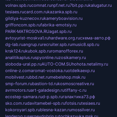
volnav.spb.ru
comnat.ru
npf.net.ru
7bit.pp.ru
kalugatur.ru
tesiaes.ru
card.com.ru
kazanka.spb.ru
gildiya-kuznecov.ru
kameryboavision.ru
griffoncom.spb.ru
fabrika-emotsiy.ru
PARK-MATROSOVA.RU
agat.spb.ru
avtoyurist-moskva1.ru
hardware.org.ru
схема-авто.рф
dg-lab.ru
angrup.ru
recruiter.spb.ru
music8.spb.ru
krsk124.ru
kubok.spb.ru
romanofforex.ru
analitikaplus.ru
spyonline.ru
zosikamery.ru
sloboda-ural.pp.ru
AUTO-COM.SU
hohota.net
alimy.ru
online-z.com
aromat-vostoka.ru
otdelkaexp.ru
mobilvest.ru
bbd.net.ru
mebelshop.msk.ru
smp-forum.ru
bastion-td.ru
kosmoscreative.ru
avrmotors.ru
art-galadesign.ru
tiffany-c.ru
ecostep-samara.ru
d-p.spb.ru
галактика73.рф
sko.com.ru
davitamebel-spb.ru
fotsis.ru
tesiaes.ru
kokoroyari.spb.ru
blesna-kazan.ru
mossilver.ru
lenderoq.ru
sergeydobrin.ru
tochkazvuka.msk.ru