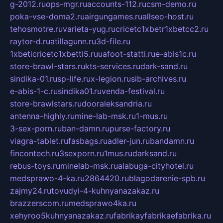
g-2012.ru
ops-mgr.ru
accounts-112.ru
csm-demo.ru
poka-vse-doma2.ru
airgungames.ru
allseo-host.ru
tehosmotre.ru
varieta-yug.ru
cricetc1xbetr1xbetcc2.ru
raytor-d.ru
atillagunn.ru
3d-file.ru
1xbeticricetc1xbetti5.ru
uafoot-statti.ru
e-abis1c.ru
store-brawl-stars.ru
kts-services.ru
dark-sand.ru
sindika-01.ru
sp-life.ru
x-legion.ru
sib-archives.ru
e-abis-1-c.ru
sindika01.ru
venda-festival.ru
store-brawlstars.ru
dooraleksandria.ru
antenna-highly.ru
mine-lab-msk.ru
1-mus.ru
3-sex-porn.ru
ban-damn.ru
purse-factory.ru
viagra-tablet.ru
fasbags.ru
adler-jun.ru
bandamn.ru
fincontech.ru
3sexporn.ru
1mus.ru
darksand.ru
rebus-toys.ru
minelab-msk.ru
alabuga-cityhotel.ru
medsprawo-4-ka.ru
2864420.ru
blagodarenie-spb.ru
zajmy24.ru
tovudyi-4-kuhnyanazakaz.ru
brazzerscom.ru
medsprawo4ka.ru
xehyroo5kuhnyanazakaz.ru
fabrikayfabrikaefabrika.ru