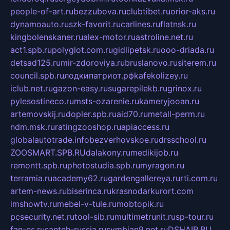
people-of-art.ru
bezzubova.ru
clubtibet.ru
orior-aks.ru
dynamoauto.ru
szk-favorit.ru
carlines.ru
flatnsk.ru
kingbolenskaner.ru
alex-motor.ru
astroline.net.ru
act1.spb.ru
polyglot.com.ru
gidlipetsk.ru
ooo-driada.ru
detsad125.ru
mir-zdoroviya.ru
bruslanovo.ru
siterem.ru
council.spb.ru
лодкипатриот.рф
kafekolizey.ru
iclub.net.ru
gazon-easy.ru
sugarepilekb.ru
grinox.ru
pylesostineco.ru
msts-ozarenie.ru
kameryjooan.ru
artemovskij.ru
dopler.spb.ru
aid70.ru
metall-perm.ru
ndm.msk.ru
ratingzooshop.ru
apiaccess.ru
globalautotrade.info
bezverhovskoe.ru
drsschool.ru
ZOOSMART.SPB.RU
dalakony.ru
medikijob.ru
remontt.spb.ru
photostudia.spb.ru
myragon.ru
terramia.ru
academy62.ru
gardengallereya.ru
rti.com.ru
artem-news.ru
biserinca.ru
krasnodarkurort.com
imshowtv.ru
mebel-v-tule.ru
mobtopik.ru
pcsecurity.net.ru
tool-sib.ru
multimetrunit.ru
sp-tour.ru
fan-cs.ru
santeh-russia.ru
symbian9.net.ru
DSHAIR.RU