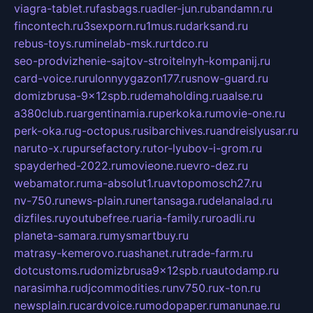
viagra-tablet.ru
fasbags.ru
adler-jun.ru
bandamn.ru
fincontech.ru
3sexporn.ru
1mus.ru
darksand.ru
rebus-toys.ru
minelab-msk.ru
rtdco.ru
seo-prodvizhenie-sajtov-stroitelnyh-kompanij.ru
card-voice.ru
rulonnyygazon177.ru
snow-guard.ru
domizbrusa-9x12spb.ru
demaholding.ru
aalse.ru
a380club.ru
argentinamia.ru
perkoka.ru
movie-one.ru
perk-oka.ru
g-octopus.ru
sibarchives.ru
andreislyusar.ru
naruto-x.ru
pursefactory.ru
tor-lyubov-i-grom.ru
spayderhed-2022.ru
movieone.ru
evro-dez.ru
webamator.ru
ma-absolut1.ru
avtopomosch27.ru
nv-750.ru
news-plain.ru
nertansaga.ru
delanalad.ru
dizfiles.ru
youtubefree.ru
aria-family.ru
roadli.ru
planeta-samara.ru
mysmartbuy.ru
matrasy-kemerovo.ru
ashanet.ru
trade-farm.ru
dotcustoms.ru
domizbrusa9x12spb.ru
autodamp.ru
narasimha.ru
djcommodities.ru
nv750.ru
x-ton.ru
newsplain.ru
cardvoice.ru
modopaper.ru
manunae.ru