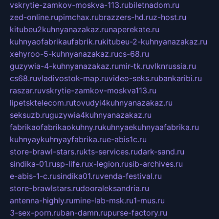
vskrytie-zamkov-moskva-113.ru
biletnadom.ru
zed-online.ru
pimchax.ru
brazzers-hd.ru
z-host.ru
kitubeu2kuhnyanazakaz.ru
naperekate.ru
kuhnyaofabrikaufabrik.ru
kitubeu-2-kuhnyanazakaz.ru
xehyroo-5-kuhnyanazakaz.ru
cs-68.ru
guzywia-4-kuhnyanazakaz.ru
mir-tk.ru
vlknrussia.ru
cs68.ru
vladivostok-map.ru
video-seks.ru
bankaribi.ru
raszar.ru
vskrytie-zamkov-moskva113.ru
lipetsktelecom.ru
tovudyi4kuhnyanazakaz.ru
seksuzb.ru
guzywia4kuhnyanazakaz.ru
fabrikaofabrikaokuhny.ru
kuhnyaekuhnyaafabrika.ru
kuhnyaykuhnyayfabrika.ru
e-abis1c.ru
store-brawl-stars.ru
kts-services.ru
dark-sand.ru
sindika-01.ru
sp-life.ru
x-legion.ru
sib-archives.ru
e-abis-1-c.ru
sindika01.ru
venda-festival.ru
store-brawlstars.ru
dooraleksandria.ru
antenna-highly.ru
mine-lab-msk.ru
1-mus.ru
3-sex-porn.ru
ban-damn.ru
purse-factory.ru