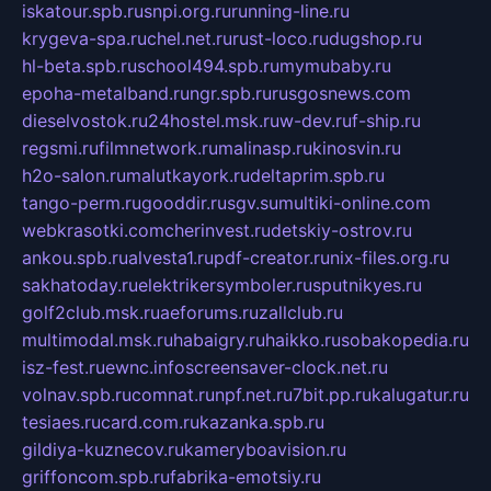
iskatour.spb.ru
snpi.org.ru
running-line.ru
krygeva-spa.ru
chel.net.ru
rust-loco.ru
dugshop.ru
hl-beta.spb.ru
school494.spb.ru
mymubaby.ru
epoha-metalband.ru
ngr.spb.ru
rusgosnews.com
dieselvostok.ru
24hostel.msk.ru
w-dev.ru
f-ship.ru
regsmi.ru
filmnetwork.ru
malinasp.ru
kinosvin.ru
h2o-salon.ru
malutkayork.ru
deltaprim.spb.ru
tango-perm.ru
gooddir.ru
sgv.su
multiki-online.com
webkrasotki.com
cherinvest.ru
detskiy-ostrov.ru
ankou.spb.ru
alvesta1.ru
pdf-creator.ru
nix-files.org.ru
sakhatoday.ru
elektrikersymboler.ru
sputnikyes.ru
golf2club.msk.ru
aeforums.ru
zallclub.ru
multimodal.msk.ru
habaigry.ru
haikko.ru
sobakopedia.ru
isz-fest.ru
ewnc.info
screensaver-clock.net.ru
volnav.spb.ru
comnat.ru
npf.net.ru
7bit.pp.ru
kalugatur.ru
tesiaes.ru
card.com.ru
kazanka.spb.ru
gildiya-kuznecov.ru
kameryboavision.ru
griffoncom.spb.ru
fabrika-emotsiy.ru