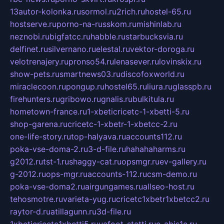
13autor-kolonka.ru
sormol.ru
2rich.ru
hostel-65.ru
hostserve.ru
porno-na-russkom.ru
mishinlab.ru
neznobi.ru
bigfatcc.ru
habble.ru
starbucksvia.ru
delfinet.ru
silvernano.ru
elestal.ru
vektor-doroga.ru
velotrenajery.ru
pronso54.ru
lenasever.ru
lovinskix.ru
show-pets.ru
smartnews03.ru
discofoxworld.ru
miraclecoon.ru
pongup.ru
hostel65.ru
liura.ru
glasspb.ru
firehunters.ru
gribowo.ru
gnalis.ru
bulkitula.ru
hometown-france.ru
1-xbeticricetc-1-xbetti-5.ru
shop-garena.ru
cricetc-1-xbetr-1-xbetcc-2.ru
one-life-story.ru
top-halyava.ru
accounts112.ru
poka-vse-doma-2.ru
3-d-file.ru
hahahaharms.ru
g2012.ru
tst-1.ru
shaggy-cat.ru
opsmgr.ru
ev-gallery.ru
g-2012.ru
ops-mgr.ru
accounts-112.ru
csm-demo.ru
poka-vse-doma2.ru
airgungames.ru
allseo-host.ru
tehosmotre.ru
varieta-yug.ru
cricetc1xbetr1xbetcc2.ru
raytor-d.ru
atillagunn.ru
3d-file.ru