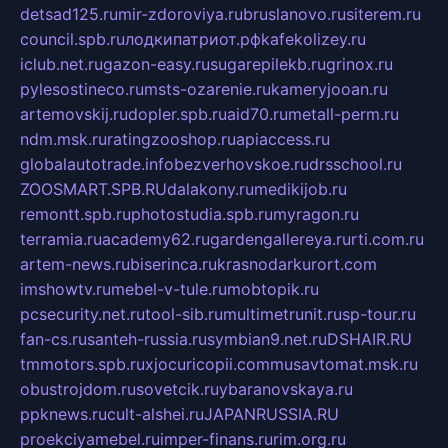
detsad125.ru
mir-zdoroviya.ru
bruslanovo.ru
siterem.ru
council.spb.ru
лодкипатриот.рф
kafekolizey.ru
iclub.net.ru
gazon-easy.ru
sugarepilekb.ru
grinox.ru
pylesostineco.ru
msts-ozarenie.ru
kameryjooan.ru
artemovskij.ru
dopler.spb.ru
aid70.ru
metall-perm.ru
ndm.msk.ru
ratingzooshop.ru
apiaccess.ru
globalautotrade.info
bezverhovskoe.ru
drsschool.ru
ZOOSMART.SPB.RU
dalakony.ru
medikijob.ru
remontt.spb.ru
photostudia.spb.ru
myragon.ru
terramia.ru
academy62.ru
gardengallereya.ru
rti.com.ru
artem-news.ru
biserinca.ru
krasnodarkurort.com
imshowtv.ru
mebel-v-tule.ru
mobtopik.ru
pcsecurity.net.ru
tool-sib.ru
multimetrunit.ru
sp-tour.ru
fan-cs.ru
santeh-russia.ru
symbian9.net.ru
DSHAIR.RU
tmmotors.spb.ru
xjocuricopii.com
musavtomat.msk.ru
obustrojdom.ru
sovetcik.ru
ybaranovskaya.ru
ppknews.ru
cult-alshei.ru
JAPANRUSSIA.RU
proekciyamebel.ru
imper-finans.ru
rim.org.ru