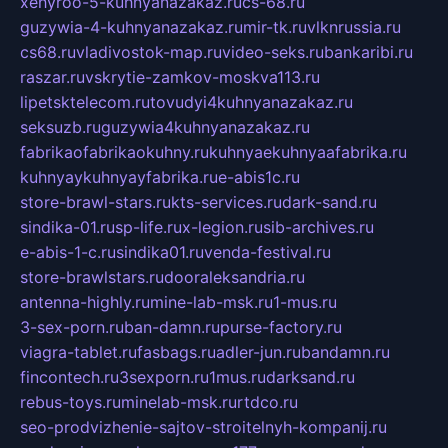
xehyroo-5-kuhnyanazakaz.ru
cs-68.ru
guzywia-4-kuhnyanazakaz.ru
mir-tk.ru
vlknrussia.ru
cs68.ru
vladivostok-map.ru
video-seks.ru
bankaribi.ru
raszar.ru
vskrytie-zamkov-moskva113.ru
lipetsktelecom.ru
tovudyi4kuhnyanazakaz.ru
seksuzb.ru
guzywia4kuhnyanazakaz.ru
fabrikaofabrikaokuhny.ru
kuhnyaekuhnyaafabrika.ru
kuhnyaykuhnyayfabrika.ru
e-abis1c.ru
store-brawl-stars.ru
kts-services.ru
dark-sand.ru
sindika-01.ru
sp-life.ru
x-legion.ru
sib-archives.ru
e-abis-1-c.ru
sindika01.ru
venda-festival.ru
store-brawlstars.ru
dooraleksandria.ru
antenna-highly.ru
mine-lab-msk.ru
1-mus.ru
3-sex-porn.ru
ban-damn.ru
purse-factory.ru
viagra-tablet.ru
fasbags.ru
adler-jun.ru
bandamn.ru
fincontech.ru
3sexporn.ru
1mus.ru
darksand.ru
rebus-toys.ru
minelab-msk.ru
rtdco.ru
seo-prodvizhenie-sajtov-stroitelnyh-kompanij.ru