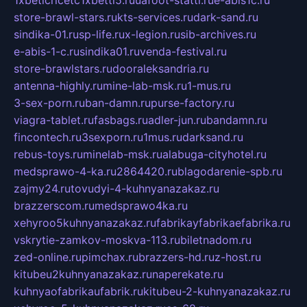
1xbeticricetc1xbetti5.ru
uafoot-statti.ru
e-abis1c.ru
store-brawl-stars.ru
kts-services.ru
dark-sand.ru
sindika-01.ru
sp-life.ru
x-legion.ru
sib-archives.ru
e-abis-1-c.ru
sindika01.ru
venda-festival.ru
store-brawlstars.ru
dooraleksandria.ru
antenna-highly.ru
mine-lab-msk.ru
1-mus.ru
3-sex-porn.ru
ban-damn.ru
purse-factory.ru
viagra-tablet.ru
fasbags.ru
adler-jun.ru
bandamn.ru
fincontech.ru
3sexporn.ru
1mus.ru
darksand.ru
rebus-toys.ru
minelab-msk.ru
alabuga-cityhotel.ru
medsprawo-4-ka.ru
2864420.ru
blagodarenie-spb.ru
zajmy24.ru
tovudyi-4-kuhnyanazakaz.ru
brazzerscom.ru
medsprawo4ka.ru
xehyroo5kuhnyanazakaz.ru
fabrikayfabrikaefabrika.ru
vskrytie-zamkov-moskva-113.ru
biletnadom.ru
zed-online.ru
pimchax.ru
brazzers-hd.ru
z-host.ru
kitubeu2kuhnyanazakaz.ru
naperekate.ru
kuhnyaofabrikaufabrik.ru
kitubeu-2-kuhnyanazakaz.ru