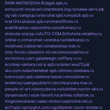
PARK-MATROSOVA.RU
agat.spb.ru
avtoyurist-moskva1.ru
hardware.org.ru
схема-авто.рф
dg-lab.ru
angrup.ru
recruiter.spb.ru
music8.spb.ru
krsk124.ru
kubok.spb.ru
romanofforex.ru
analitikaplus.ru
spyonline.ru
zosikamery.ru
sloboda-ural.pp.ru
AUTO-COM.SU
hohota.net
alimy.ru
online-z.com
aromat-vostoka.ru
otdelkaexp.ru
mobilvest.ru
bbd.net.ru
mebelshop.msk.ru
smp-forum.ru
bastion-td.ru
kosmoscreative.ru
avrmotors.ru
art-galadesign.ru
tiffany-c.ru
ecostep-samara.ru
d-p.spb.ru
галактика73.рф
sko.com.ru
davitamebel-spb.ru
fotsis.ru
tesiaes.ru
kokoroyari.spb.ru
blesna-kazan.ru
mossilver.ru
lenderoq.ru
sergeydobrin.ru
tochkazvuka.msk.ru
people-of-art.ru
bezzubova.ru
clubtibet.ru
orior-aks.ru
dynamoauto.ru
szk-favorit.ru
carlines.ru
flatnsk.ru
kingbolenskaner.ru
alex-motor.ru
astroline.net.ru
act1.spb.ru
polyglot.com.ru
gidlipetsk.ru
ooo-driada.ru