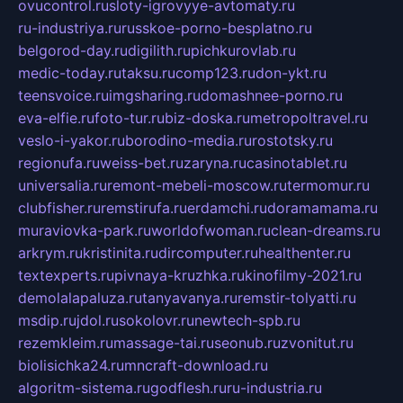
ovucontrol.ru
sloty-igrovyye-avtomaty.ru
ru-industriya.ru
russkoe-porno-besplatno.ru
belgorod-day.ru
digilith.ru
pichkurovlab.ru
medic-today.ru
taksu.ru
comp123.ru
don-ykt.ru
teensvoice.ru
imgsharing.ru
domashnee-porno.ru
eva-elfie.ru
foto-tur.ru
biz-doska.ru
metropoltravel.ru
veslo-i-yakor.ru
borodino-media.ru
rostotsky.ru
regionufa.ru
weiss-bet.ru
zaryna.ru
casinotablet.ru
universalia.ru
remont-mebeli-moscow.ru
termomur.ru
clubfisher.ru
remstirufa.ru
erdamchi.ru
doramamama.ru
muraviovka-park.ru
worldofwoman.ru
clean-dreams.ru
arkrym.ru
kristinita.ru
dircomputer.ru
healthenter.ru
textexperts.ru
pivnaya-kruzhka.ru
kinofilmy-2021.ru
demolalapaluza.ru
tanyavanya.ru
remstir-tolyatti.ru
msdip.ru
jdol.ru
sokolovr.ru
newtech-spb.ru
rezemkleim.ru
massage-tai.ru
seonub.ru
zvonitut.ru
biolisichka24.ru
mncraft-download.ru
algoritm-sistema.ru
godflesh.ru
ru-industria.ru