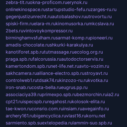
zebra-tlt.ru
okna-proficom.ru
erynok.ru
onlinekinospace.ru
startupstudio-fefu.ru
zarges-ru.ru
gegenjustizunrecht.ru
autobalashov.ru
utrovortu.ru
spiski-firm.ru
elara-m.ru
kinomusorka.ru
mkcslava.ru
2bets.ru
vintovoykompressor.ru
birminghamvsfulham.ru
sarmat-komp.ru
pioneeri.ru
amadis-chocolate.ru
shkurki-karakulya.ru
kanotiforet.spb.ru
tutmassage.ru
ecolog.org.ru
praga.spb.ru
falcorussia.ru
autodoctorservis.ru
kamertondom.spb.ru
net-life.net.ru
avto-vozim.ru
sakhcamera.ru
alliance-electro.spb.ru
stroyavt.ru
controlweb1.ru
tdsak74.ru
kinzozo-ru.ru
kvotka.ru
iron-snab.ru
costa-bella.ru
eugrus.pp.ru
associaciya39.ru
primexpo.spb.ru
bezmorchin.ru
ia2.ru
cpt21.ru
ispecspb.ru
regahost.ru
kolosok-elita.ru
tae-kwon.ru
consrio.com.ru
insiam.ru
avegainfo.ru
archery161.ru
bigencyclica.ru
vlast16.ru
korru.net
sarmiento.spb.su
extelopedia.ru
lammin-suo.spb.ru