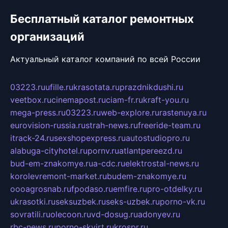
Бесплатный каталог ремонтных
организаций
Актуальный каталог компаний по всей России
03223.ru
ufille.ru
krasotata.ru
prazdnikdushi.ru
veetbox.ru
cinemapost.ru
ciam-fr.ru
kraft-you.ru
mega-press.ru
03223.ru
web-explore.ru
rastenuya.ru
eurovision-russia.ru
strah-news.ru
freeride-team.ru
itrack-24.ru
sexshopexpress.ru
autostudiopro.ru
alabuga-cityhotel.ru
pornv.ru
atlantpereezd.ru
bud-em-znakomye.ru
a-cdc.ru
elektrostal-news.ru
korolevremont-market.ru
budem-znakomye.ru
oooagrosnab.ru
fpodaso.ru
emfire.ru
pro-otdelky.ru
ukrasotki.ru
seksuzbek.ru
seks-uzbek.ru
porno-vk.ru
sovratili.ru
olecoon.ru
vd-dosug.ru
adonyev.ru
rbc-news.ru
porno-skvirt.ru
krospr.ru