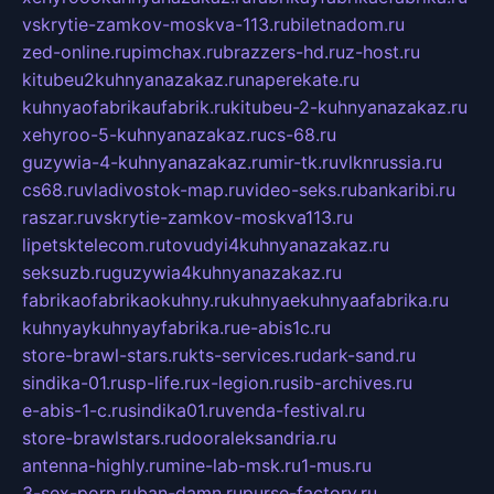
vskrytie-zamkov-moskva-113.ru
biletnadom.ru
zed-online.ru
pimchax.ru
brazzers-hd.ru
z-host.ru
kitubeu2kuhnyanazakaz.ru
naperekate.ru
kuhnyaofabrikaufabrik.ru
kitubeu-2-kuhnyanazakaz.ru
xehyroo-5-kuhnyanazakaz.ru
cs-68.ru
guzywia-4-kuhnyanazakaz.ru
mir-tk.ru
vlknrussia.ru
cs68.ru
vladivostok-map.ru
video-seks.ru
bankaribi.ru
raszar.ru
vskrytie-zamkov-moskva113.ru
lipetsktelecom.ru
tovudyi4kuhnyanazakaz.ru
seksuzb.ru
guzywia4kuhnyanazakaz.ru
fabrikaofabrikaokuhny.ru
kuhnyaekuhnyaafabrika.ru
kuhnyaykuhnyayfabrika.ru
e-abis1c.ru
store-brawl-stars.ru
kts-services.ru
dark-sand.ru
sindika-01.ru
sp-life.ru
x-legion.ru
sib-archives.ru
e-abis-1-c.ru
sindika01.ru
venda-festival.ru
store-brawlstars.ru
dooraleksandria.ru
antenna-highly.ru
mine-lab-msk.ru
1-mus.ru
3-sex-porn.ru
ban-damn.ru
purse-factory.ru