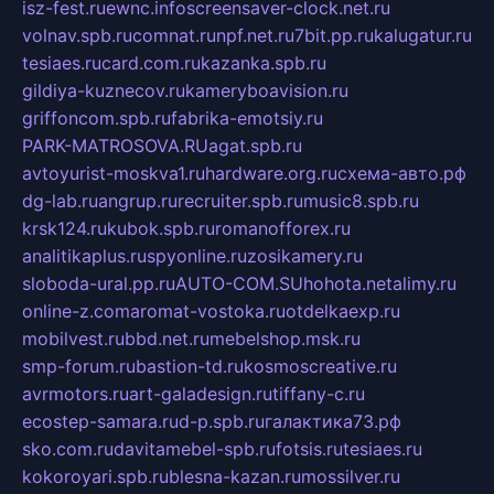
isz-fest.ru
ewnc.info
screensaver-clock.net.ru
volnav.spb.ru
comnat.ru
npf.net.ru
7bit.pp.ru
kalugatur.ru
tesiaes.ru
card.com.ru
kazanka.spb.ru
gildiya-kuznecov.ru
kameryboavision.ru
griffoncom.spb.ru
fabrika-emotsiy.ru
PARK-MATROSOVA.RU
agat.spb.ru
avtoyurist-moskva1.ru
hardware.org.ru
схема-авто.рф
dg-lab.ru
angrup.ru
recruiter.spb.ru
music8.spb.ru
krsk124.ru
kubok.spb.ru
romanofforex.ru
analitikaplus.ru
spyonline.ru
zosikamery.ru
sloboda-ural.pp.ru
AUTO-COM.SU
hohota.net
alimy.ru
online-z.com
aromat-vostoka.ru
otdelkaexp.ru
mobilvest.ru
bbd.net.ru
mebelshop.msk.ru
smp-forum.ru
bastion-td.ru
kosmoscreative.ru
avrmotors.ru
art-galadesign.ru
tiffany-c.ru
ecostep-samara.ru
d-p.spb.ru
галактика73.рф
sko.com.ru
davitamebel-spb.ru
fotsis.ru
tesiaes.ru
kokoroyari.spb.ru
blesna-kazan.ru
mossilver.ru