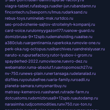
viagra-tablet.ru
fasbags.ru
adler-jun.ru
bandamn.ru
fincontech.ru
3sexporn.ru
1mus.ru
darksand.ru
rebus-toys.ru
minelab-msk.ru
rtdco.ru
seo-prodvizhenie-sajtov-stroitelnyh-kompanij.ru
card-voice.ru
rulonnyygazon177.ru
snow-guard.ru
domizbrusa-9x12spb.ru
demaholding.ru
aalse.ru
a380club.ru
argentinamia.ru
perkoka.ru
movie-one.ru
perk-oka.ru
g-octopus.ru
sibarchives.ru
andreislyusar.ru
naruto-x.ru
pursefactory.ru
tor-lyubov-i-grom.ru
spayderhed-2022.ru
movieone.ru
evro-dez.ru
webamator.ru
ma-absolut1.ru
avtopomosch27.ru
nv-750.ru
news-plain.ru
nertansaga.ru
delanalad.ru
dizfiles.ru
youtubefree.ru
aria-family.ru
roadli.ru
planeta-samara.ru
mysmartbuy.ru
matrasy-kemerovo.ru
ashanet.ru
trade-farm.ru
dotcustoms.ru
domizbrusa9x12spb.ru
autodamp.ru
narasimha.ru
djcommodities.ru
nv750.ru
x-ton.ru