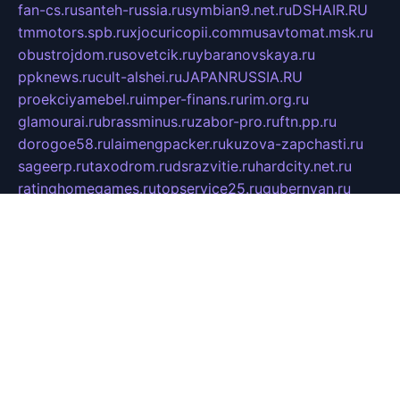
fan-cs.ru
santeh-russia.ru
symbian9.net.ru
DSHAIR.RU
tmmotors.spb.ru
xjocuricopii.com
musavtomat.msk.ru
obustrojdom.ru
sovetcik.ru
ybaranovskaya.ru
ppknews.ru
cult-alshei.ru
JAPANRUSSIA.RU
proekciyamebel.ru
imper-finans.ru
rim.org.ru
glamourai.ru
brassminus.ru
zabor-pro.ru
ftn.pp.ru
dorogoe58.ru
laimengpacker.ru
kuzova-zapchasti.ru
sageerp.ru
taxodrom.ru
dsrazvitie.ru
hardcity.net.ru
ratinghomegames.ru
topservice25.ru
gubernyan.ru
gtglasslined.ru
ii4.ru
tssport.spb.ru
andorra24.com
blackwallstreet.ru
oboimos.ru
optim-doors.com.ru
ikuch.ru
nycr.org.ru
npa21.ru
vremya-ch.spb.ru
desert000.ru
ivtorgi.ru
ifiori.ru
catalog-statei.ru
dcv.org.ru
spetsmaster174.ru
ipkameryhiseeu.ru
dum26.ru
ruspol.spb.ru
fr-opendp.ru
kam-solnyshko.ru
cheyenne-arapaho.ru
sevzapmetal.spb.ru
ted-lapidus.spb.ru
parasite-eliminator.ru
sigma-complete.ru
modernworld.ru
dama-moda.ru