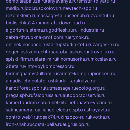
demolalapaluza.ru
tanyavanya.ru
remstir-tolyatti.ru
msdip.ru
jdol.ru
sokolovr.ru
newtech-spb.ru
rezemkleim.ru
massage-tai.ru
seonub.ru
zvonitut.ru
biolisichka24.ru
mncraft-download.ru
algoritm-sistema.ru
godflesh.ru
ru-industria.ru
zebra-tlt.ru
okna-proficom.ru
erynok.ru
onlinekinospace.ru
startupstudio-fefu.ru
zarges-ru.ru
gegenjustizunrecht.ru
autobalashov.ru
utrovortu.ru
spiski-firm.ru
elara-m.ru
kinomusorka.ru
mkcslava.ru
2bets.ru
vintovoykompressor.ru
birminghamvsfulham.ru
sarmat-komp.ru
pioneeri.ru
amadis-chocolate.ru
shkurki-karakulya.ru
kanotiforet.spb.ru
tutmassage.ru
ecolog.org.ru
praga.spb.ru
falcorussia.ru
autodoctorservis.ru
kamertondom.spb.ru
net-life.net.ru
avto-vozim.ru
sakhcamera.ru
alliance-electro.spb.ru
stroyavt.ru
controlweb1.ru
tdsak74.ru
kinzozo-ru.ru
kvotka.ru
iron-snab.ru
costa-bella.ru
eugrus.pp.ru