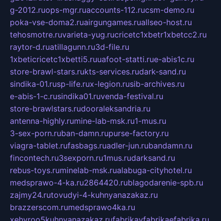
g-2012.ru
ops-mgr.ru
accounts-112.ru
csm-demo.ru
poka-vse-doma2.ru
airgungames.ru
allseo-host.ru
tehosmotre.ru
varieta-yug.ru
cricetc1xbetr1xbetcc2.ru
raytor-d.ru
atillagunn.ru
3d-file.ru
1xbeticricetc1xbetti5.ru
uafoot-statti.ru
e-abis1c.ru
store-brawl-stars.ru
kts-services.ru
dark-sand.ru
sindika-01.ru
sp-life.ru
x-legion.ru
sib-archives.ru
e-abis-1-c.ru
sindika01.ru
venda-festival.ru
store-brawlstars.ru
dooraleksandria.ru
antenna-highly.ru
mine-lab-msk.ru
1-mus.ru
3-sex-porn.ru
ban-damn.ru
purse-factory.ru
viagra-tablet.ru
fasbags.ru
adler-jun.ru
bandamn.ru
fincontech.ru
3sexporn.ru
1mus.ru
darksand.ru
rebus-toys.ru
minelab-msk.ru
alabuga-cityhotel.ru
medsprawo-4-ka.ru
2864420.ru
blagodarenie-spb.ru
zajmy24.ru
tovudyi-4-kuhnyanazakaz.ru
brazzerscom.ru
medsprawo4ka.ru
xehyroo5kuhnyanazakaz.ru
fabrikayfabrikaefabrika.ru