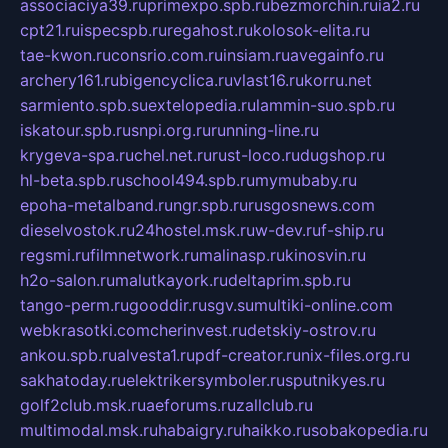
associaciya39.ru
primexpo.spb.ru
bezmorchin.ru
ia2.ru
cpt21.ru
ispecspb.ru
regahost.ru
kolosok-elita.ru
tae-kwon.ru
consrio.com.ru
insiam.ru
avegainfo.ru
archery161.ru
bigencyclica.ru
vlast16.ru
korru.net
sarmiento.spb.su
extelopedia.ru
lammin-suo.spb.ru
iskatour.spb.ru
snpi.org.ru
running-line.ru
krygeva-spa.ru
chel.net.ru
rust-loco.ru
dugshop.ru
hl-beta.spb.ru
school494.spb.ru
mymubaby.ru
epoha-metalband.ru
ngr.spb.ru
rusgosnews.com
dieselvostok.ru
24hostel.msk.ru
w-dev.ru
f-ship.ru
regsmi.ru
filmnetwork.ru
malinasp.ru
kinosvin.ru
h2o-salon.ru
malutkayork.ru
deltaprim.spb.ru
tango-perm.ru
gooddir.ru
sgv.su
multiki-online.com
webkrasotki.com
cherinvest.ru
detskiy-ostrov.ru
ankou.spb.ru
alvesta1.ru
pdf-creator.ru
nix-files.org.ru
sakhatoday.ru
elektrikersymboler.ru
sputnikyes.ru
golf2club.msk.ru
aeforums.ru
zallclub.ru
multimodal.msk.ru
habaigry.ru
haikko.ru
sobakopedia.ru