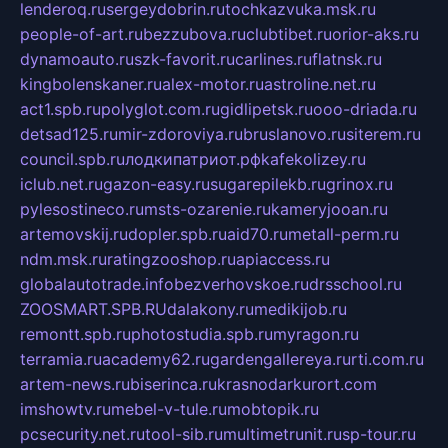
lenderoq.ru
sergeydobrin.ru
tochkazvuka.msk.ru
people-of-art.ru
bezzubova.ru
clubtibet.ru
orior-aks.ru
dynamoauto.ru
szk-favorit.ru
carlines.ru
flatnsk.ru
kingbolenskaner.ru
alex-motor.ru
astroline.net.ru
act1.spb.ru
polyglot.com.ru
gidlipetsk.ru
ooo-driada.ru
detsad125.ru
mir-zdoroviya.ru
bruslanovo.ru
siterem.ru
council.spb.ru
лодкипатриот.рф
kafekolizey.ru
iclub.net.ru
gazon-easy.ru
sugarepilekb.ru
grinox.ru
pylesostineco.ru
msts-ozarenie.ru
kameryjooan.ru
artemovskij.ru
dopler.spb.ru
aid70.ru
metall-perm.ru
ndm.msk.ru
ratingzooshop.ru
apiaccess.ru
globalautotrade.info
bezverhovskoe.ru
drsschool.ru
ZOOSMART.SPB.RU
dalakony.ru
medikijob.ru
remontt.spb.ru
photostudia.spb.ru
myragon.ru
terramia.ru
academy62.ru
gardengallereya.ru
rti.com.ru
artem-news.ru
biserinca.ru
krasnodarkurort.com
imshowtv.ru
mebel-v-tule.ru
mobtopik.ru
pcsecurity.net.ru
tool-sib.ru
multimetrunit.ru
sp-tour.ru