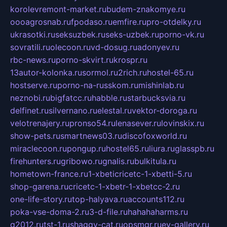
korolevremont-market.ru
budem-znakomye.ru
oooagrosnab.ru
fpodaso.ru
emfire.ru
pro-otdelky.ru
ukrasotki.ru
seksuzbek.ru
seks-uzbek.ru
porno-vk.ru
sovratili.ru
olecoon.ru
vd-dosug.ru
adonyev.ru
rbc-news.ru
porno-skvirt.ru
krospr.ru
13autor-kolonka.ru
sormol.ru
2rich.ru
hostel-65.ru
hostserve.ru
porno-na-russkom.ru
mishinlab.ru
neznobi.ru
bigfatcc.ru
habble.ru
starbucksvia.ru
delfinet.ru
silvernano.ru
elestal.ru
vektor-doroga.ru
velotrenajery.ru
pronso54.ru
lenasever.ru
lovinskix.ru
show-pets.ru
smartnews03.ru
discofoxworld.ru
miraclecoon.ru
pongup.ru
hostel65.ru
liura.ru
glasspb.ru
firehunters.ru
gribowo.ru
gnalis.ru
bulkitula.ru
hometown-france.ru
1-xbeticricetc-1-xbetti-5.ru
shop-garena.ru
cricetc-1-xbetr-1-xbetcc-2.ru
one-life-story.ru
top-halyava.ru
accounts112.ru
poka-vse-doma-2.ru
3-d-file.ru
hahahaharms.ru
g2012.ru
tst-1.ru
shaggy-cat.ru
opsmgr.ru
ev-gallery.ru