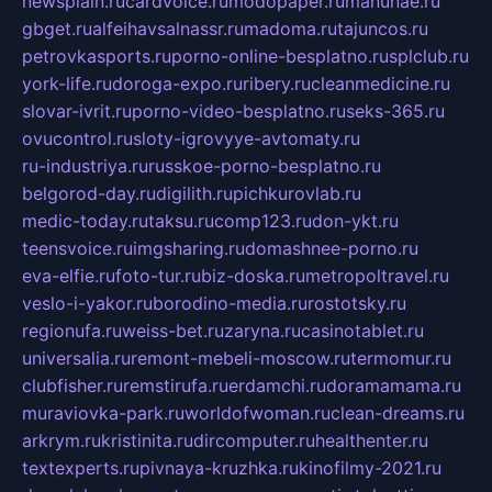
newsplain.ru
cardvoice.ru
modopaper.ru
manunae.ru
gbget.ru
alfeihavsalnassr.ru
madoma.ru
tajuncos.ru
petrovkasports.ru
porno-online-besplatno.ru
splclub.ru
york-life.ru
doroga-expo.ru
ribery.ru
cleanmedicine.ru
slovar-ivrit.ru
porno-video-besplatno.ru
seks-365.ru
ovucontrol.ru
sloty-igrovyye-avtomaty.ru
ru-industriya.ru
russkoe-porno-besplatno.ru
belgorod-day.ru
digilith.ru
pichkurovlab.ru
medic-today.ru
taksu.ru
comp123.ru
don-ykt.ru
teensvoice.ru
imgsharing.ru
domashnee-porno.ru
eva-elfie.ru
foto-tur.ru
biz-doska.ru
metropoltravel.ru
veslo-i-yakor.ru
borodino-media.ru
rostotsky.ru
regionufa.ru
weiss-bet.ru
zaryna.ru
casinotablet.ru
universalia.ru
remont-mebeli-moscow.ru
termomur.ru
clubfisher.ru
remstirufa.ru
erdamchi.ru
doramamama.ru
muraviovka-park.ru
worldofwoman.ru
clean-dreams.ru
arkrym.ru
kristinita.ru
dircomputer.ru
healthenter.ru
textexperts.ru
pivnaya-kruzhka.ru
kinofilmy-2021.ru