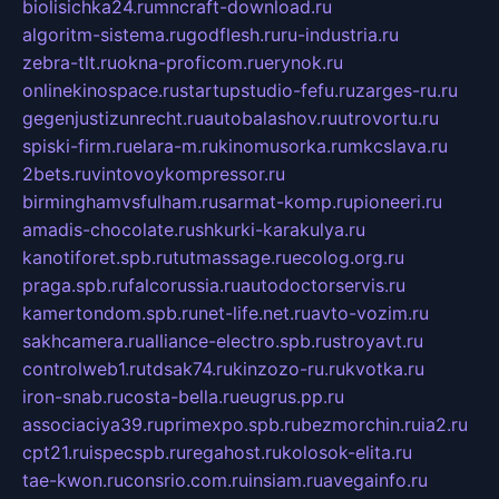
biolisichka24.ru
mncraft-download.ru
algoritm-sistema.ru
godflesh.ru
ru-industria.ru
zebra-tlt.ru
okna-proficom.ru
erynok.ru
onlinekinospace.ru
startupstudio-fefu.ru
zarges-ru.ru
gegenjustizunrecht.ru
autobalashov.ru
utrovortu.ru
spiski-firm.ru
elara-m.ru
kinomusorka.ru
mkcslava.ru
2bets.ru
vintovoykompressor.ru
birminghamvsfulham.ru
sarmat-komp.ru
pioneeri.ru
amadis-chocolate.ru
shkurki-karakulya.ru
kanotiforet.spb.ru
tutmassage.ru
ecolog.org.ru
praga.spb.ru
falcorussia.ru
autodoctorservis.ru
kamertondom.spb.ru
net-life.net.ru
avto-vozim.ru
sakhcamera.ru
alliance-electro.spb.ru
stroyavt.ru
controlweb1.ru
tdsak74.ru
kinzozo-ru.ru
kvotka.ru
iron-snab.ru
costa-bella.ru
eugrus.pp.ru
associaciya39.ru
primexpo.spb.ru
bezmorchin.ru
ia2.ru
cpt21.ru
ispecspb.ru
regahost.ru
kolosok-elita.ru
tae-kwon.ru
consrio.com.ru
insiam.ru
avegainfo.ru