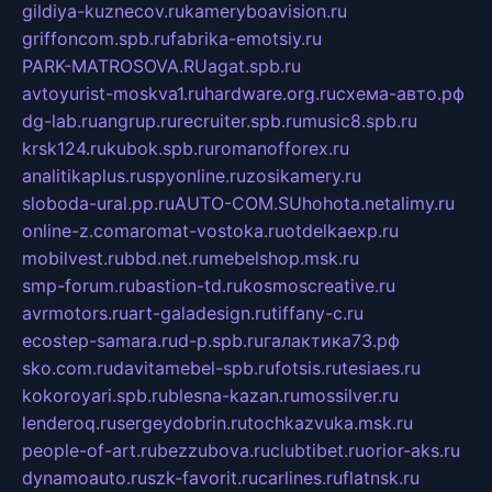
gildiya-kuznecov.ru
kameryboavision.ru
griffoncom.spb.ru
fabrika-emotsiy.ru
PARK-MATROSOVA.RU
agat.spb.ru
avtoyurist-moskva1.ru
hardware.org.ru
схема-авто.рф
dg-lab.ru
angrup.ru
recruiter.spb.ru
music8.spb.ru
krsk124.ru
kubok.spb.ru
romanofforex.ru
analitikaplus.ru
spyonline.ru
zosikamery.ru
sloboda-ural.pp.ru
AUTO-COM.SU
hohota.net
alimy.ru
online-z.com
aromat-vostoka.ru
otdelkaexp.ru
mobilvest.ru
bbd.net.ru
mebelshop.msk.ru
smp-forum.ru
bastion-td.ru
kosmoscreative.ru
avrmotors.ru
art-galadesign.ru
tiffany-c.ru
ecostep-samara.ru
d-p.spb.ru
галактика73.рф
sko.com.ru
davitamebel-spb.ru
fotsis.ru
tesiaes.ru
kokoroyari.spb.ru
blesna-kazan.ru
mossilver.ru
lenderoq.ru
sergeydobrin.ru
tochkazvuka.msk.ru
people-of-art.ru
bezzubova.ru
clubtibet.ru
orior-aks.ru
dynamoauto.ru
szk-favorit.ru
carlines.ru
flatnsk.ru