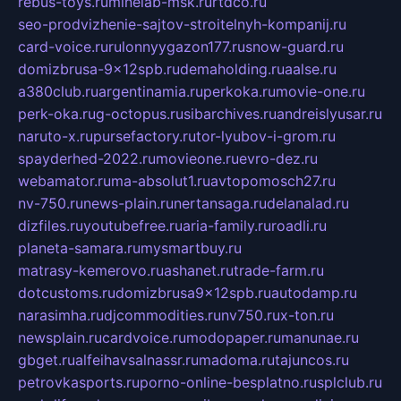
rebus-toys.ru
minelab-msk.ru
rtdco.ru
seo-prodvizhenie-sajtov-stroitelnyh-kompanij.ru
card-voice.ru
rulonnyygazon177.ru
snow-guard.ru
domizbrusa-9x12spb.ru
demaholding.ru
aalse.ru
a380club.ru
argentinamia.ru
perkoka.ru
movie-one.ru
perk-oka.ru
g-octopus.ru
sibarchives.ru
andreislyusar.ru
naruto-x.ru
pursefactory.ru
tor-lyubov-i-grom.ru
spayderhed-2022.ru
movieone.ru
evro-dez.ru
webamator.ru
ma-absolut1.ru
avtopomosch27.ru
nv-750.ru
news-plain.ru
nertansaga.ru
delanalad.ru
dizfiles.ru
youtubefree.ru
aria-family.ru
roadli.ru
planeta-samara.ru
mysmartbuy.ru
matrasy-kemerovo.ru
ashanet.ru
trade-farm.ru
dotcustoms.ru
domizbrusa9x12spb.ru
autodamp.ru
narasimha.ru
djcommodities.ru
nv750.ru
x-ton.ru
newsplain.ru
cardvoice.ru
modopaper.ru
manunae.ru
gbget.ru
alfeihavsalnassr.ru
madoma.ru
tajuncos.ru
petrovkasports.ru
porno-online-besplatno.ru
splclub.ru