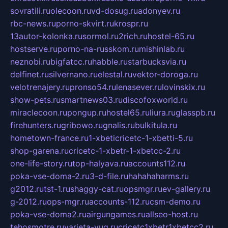
sovratili.ru
olecoon.ru
vd-dosug.ru
adonyev.ru
rbc-news.ru
porno-skvirt.ru
krospr.ru
13autor-kolonka.ru
sormol.ru
2rich.ru
hostel-65.ru
hostserve.ru
porno-na-russkom.ru
mishinlab.ru
neznobi.ru
bigfatcc.ru
habble.ru
starbucksvia.ru
delfinet.ru
silvernano.ru
elestal.ru
vektor-doroga.ru
velotrenajery.ru
pronso54.ru
lenasever.ru
lovinskix.ru
show-pets.ru
smartnews03.ru
discofoxworld.ru
miraclecoon.ru
pongup.ru
hostel65.ru
liura.ru
glasspb.ru
firehunters.ru
gribowo.ru
gnalis.ru
bulkitula.ru
hometown-france.ru
1-xbeticricetc-1-xbetti-5.ru
shop-garena.ru
cricetc-1-xbetr-1-xbetcc-2.ru
one-life-story.ru
top-halyava.ru
accounts112.ru
poka-vse-doma-2.ru
3-d-file.ru
hahahaharms.ru
g2012.ru
tst-1.ru
shaggy-cat.ru
opsmgr.ru
ev-gallery.ru
g-2012.ru
ops-mgr.ru
accounts-112.ru
csm-demo.ru
poka-vse-doma2.ru
airgungames.ru
allseo-host.ru
tehosmotre.ru
varieta-yug.ru
cricetc1xbetr1xbetcc2.ru