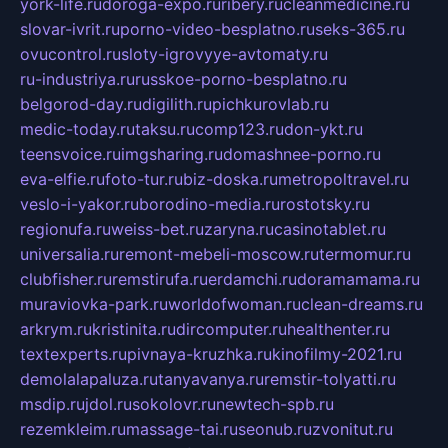
york-life.ru
doroga-expo.ru
ribery.ru
cleanmedicine.ru
slovar-ivrit.ru
porno-video-besplatno.ru
seks-365.ru
ovucontrol.ru
sloty-igrovyye-avtomaty.ru
ru-industriya.ru
russkoe-porno-besplatno.ru
belgorod-day.ru
digilith.ru
pichkurovlab.ru
medic-today.ru
taksu.ru
comp123.ru
don-ykt.ru
teensvoice.ru
imgsharing.ru
domashnee-porno.ru
eva-elfie.ru
foto-tur.ru
biz-doska.ru
metropoltravel.ru
veslo-i-yakor.ru
borodino-media.ru
rostotsky.ru
regionufa.ru
weiss-bet.ru
zaryna.ru
casinotablet.ru
universalia.ru
remont-mebeli-moscow.ru
termomur.ru
clubfisher.ru
remstirufa.ru
erdamchi.ru
doramamama.ru
muraviovka-park.ru
worldofwoman.ru
clean-dreams.ru
arkrym.ru
kristinita.ru
dircomputer.ru
healthenter.ru
textexperts.ru
pivnaya-kruzhka.ru
kinofilmy-2021.ru
demolalapaluza.ru
tanyavanya.ru
remstir-tolyatti.ru
msdip.ru
jdol.ru
sokolovr.ru
newtech-spb.ru
rezemkleim.ru
massage-tai.ru
seonub.ru
zvonitut.ru