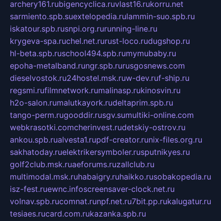
archery161.ru
bigencyclica.ru
vlast16.ru
korru.net
sarmiento.spb.su
extelopedia.ru
lammin-suo.spb.ru
iskatour.spb.ru
snpi.org.ru
running-line.ru
krygeva-spa.ru
chel.net.ru
rust-loco.ru
dugshop.ru
hl-beta.spb.ru
school494.spb.ru
mymubaby.ru
epoha-metalband.ru
ngr.spb.ru
rusgosnews.com
dieselvostok.ru
24hostel.msk.ru
w-dev.ru
f-ship.ru
regsmi.ru
filmnetwork.ru
malinasp.ru
kinosvin.ru
h2o-salon.ru
malutkayork.ru
deltaprim.spb.ru
tango-perm.ru
gooddir.ru
sgv.su
multiki-online.com
webkrasotki.com
cherinvest.ru
detskiy-ostrov.ru
ankou.spb.ru
alvesta1.ru
pdf-creator.ru
nix-files.org.ru
sakhatoday.ru
elektrikersymboler.ru
sputnikyes.ru
golf2club.msk.ru
aeforums.ru
zallclub.ru
multimodal.msk.ru
habaigry.ru
haikko.ru
sobakopedia.ru
isz-fest.ru
ewnc.info
screensaver-clock.net.ru
volnav.spb.ru
comnat.ru
npf.net.ru
7bit.pp.ru
kalugatur.ru
tesiaes.ru
card.com.ru
kazanka.spb.ru