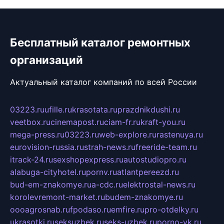
Бесплатный каталог ремонтных
организаций
Актуальный каталог компаний по всей России
03223.ru
ufille.ru
krasotata.ru
prazdnikdushi.ru
veetbox.ru
cinemapost.ru
ciam-fr.ru
kraft-you.ru
mega-press.ru
03223.ru
web-explore.ru
rastenuya.ru
eurovision-russia.ru
strah-news.ru
freeride-team.ru
itrack-24.ru
sexshopexpress.ru
autostudiopro.ru
alabuga-cityhotel.ru
pornv.ru
atlantpereezd.ru
bud-em-znakomye.ru
a-cdc.ru
elektrostal-news.ru
korolevremont-market.ru
budem-znakomye.ru
oooagrosnab.ru
fpodaso.ru
emfire.ru
pro-otdelky.ru
ukrasotki.ru
seksuzbek.ru
seks-uzbek.ru
porno-vk.ru