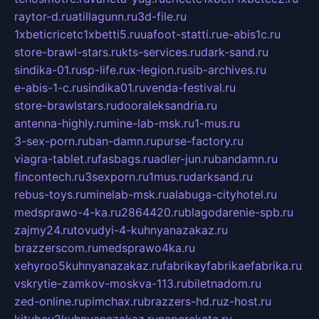
raytor-d.ru
atillagunn.ru
3d-file.ru
1xbeticricetc1xbetti5.ru
uafoot-statti.ru
e-abis1c.ru
store-brawl-stars.ru
kts-services.ru
dark-sand.ru
sindika-01.ru
sp-life.ru
x-legion.ru
sib-archives.ru
e-abis-1-c.ru
sindika01.ru
venda-festival.ru
store-brawlstars.ru
dooraleksandria.ru
antenna-highly.ru
mine-lab-msk.ru
1-mus.ru
3-sex-porn.ru
ban-damn.ru
purse-factory.ru
viagra-tablet.ru
fasbags.ru
adler-jun.ru
bandamn.ru
fincontech.ru
3sexporn.ru
1mus.ru
darksand.ru
rebus-toys.ru
minelab-msk.ru
alabuga-cityhotel.ru
medsprawo-4-ka.ru
2864420.ru
blagodarenie-spb.ru
zajmy24.ru
tovudyi-4-kuhnyanazakaz.ru
brazzerscom.ru
medsprawo4ka.ru
xehyroo5kuhnyanazakaz.ru
fabrikayfabrikaefabrika.ru
vskrytie-zamkov-moskva-113.ru
biletnadom.ru
zed-online.ru
pimchax.ru
brazzers-hd.ru
z-host.ru
kitubeu2kuhnyanazakaz.ru
naperekate.ru