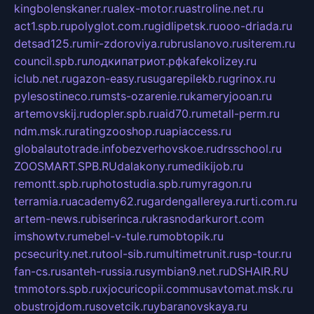
kingbolenskaner.ru
alex-motor.ru
astroline.net.ru
act1.spb.ru
polyglot.com.ru
gidlipetsk.ru
ooo-driada.ru
detsad125.ru
mir-zdoroviya.ru
bruslanovo.ru
siterem.ru
council.spb.ru
лодкипатриот.рф
kafekolizey.ru
iclub.net.ru
gazon-easy.ru
sugarepilekb.ru
grinox.ru
pylesostineco.ru
msts-ozarenie.ru
kameryjooan.ru
artemovskij.ru
dopler.spb.ru
aid70.ru
metall-perm.ru
ndm.msk.ru
ratingzooshop.ru
apiaccess.ru
globalautotrade.info
bezverhovskoe.ru
drsschool.ru
ZOOSMART.SPB.RU
dalakony.ru
medikijob.ru
remontt.spb.ru
photostudia.spb.ru
myragon.ru
terramia.ru
academy62.ru
gardengallereya.ru
rti.com.ru
artem-news.ru
biserinca.ru
krasnodarkurort.com
imshowtv.ru
mebel-v-tule.ru
mobtopik.ru
pcsecurity.net.ru
tool-sib.ru
multimetrunit.ru
sp-tour.ru
fan-cs.ru
santeh-russia.ru
symbian9.net.ru
DSHAIR.RU
tmmotors.spb.ru
xjocuricopii.com
musavtomat.msk.ru
obustrojdom.ru
sovetcik.ru
ybaranovskaya.ru