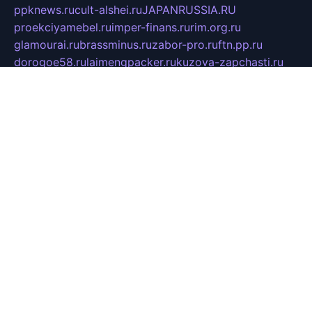
ppknews.ru
cult-alshei.ru
JAPANRUSSIA.RU
proekciyamebel.ru
imper-finans.ru
rim.org.ru
glamourai.ru
brassminus.ru
zabor-pro.ru
ftn.pp.ru
dorogoe58.ru
laimengpacker.ru
kuzova-zapchasti.ru
sageerp.ru
taxodrom.ru
dsrazvitie.ru
hardcity.net.ru
ratinghomegames.ru
topservice25.ru
gubernyan.ru
gtglasslined.ru
ii4.ru
tssport.spb.ru
andorra24.com
blackwallstreet.ru
oboimos.ru
optim-doors.com.ru
ikuch.ru
nycr.org.ru
npa21.ru
vremya-ch.spb.ru
desert000.ru
ivtorgi.ru
ifiori.ru
catalog-statei.ru
dcv.org.ru
spetsmaster174.ru
ipkameryhiseeu.ru
dum26.ru
ruspol.spb.ru
fr-opendp.ru
kam-solnyshko.ru
cheyenne-arapaho.ru
sevzapmetal.spb.ru
ted-lapidus.spb.ru
parasite-eliminator.ru
sigma-complete.ru
modernworld.ru
dama-moda.ru
eholot-group.ru
sk-nvkz.ru
DRONGOLD.RU
democratia2.ru
i-farmer.ru
mass-sport.org
jablonex.spb.ru
bookmess.ru
linkword.ru