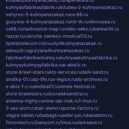
kuhnyaofabrikaufabrik.ru
kitubeu-2-kuhnyanazakaz.ru
xehyroo-5-kuhnyanazakaz.ru
cs-68.ru
guzywia-4-kuhnyanazakaz.ru
mir-tk.ru
vlknrussia.ru
cs68.ru
vladivostok-map.ru
video-seks.ru
bankaribi.ru
raszar.ru
vskrytie-zamkov-moskva113.ru
lipetsktelecom.ru
tovudyi4kuhnyanazakaz.ru
seksuzb.ru
guzywia4kuhnyanazakaz.ru
fabrikaofabrikaokuhny.ru
kuhnyaekuhnyaafabrika.ru
kuhnyaykuhnyayfabrika.ru
e-abis1c.ru
store-brawl-stars.ru
kts-services.ru
dark-sand.ru
sindika-01.ru
sp-life.ru
x-legion.ru
sib-archives.ru
e-abis-1-c.ru
sindika01.ru
venda-festival.ru
store-brawlstars.ru
dooraleksandria.ru
antenna-highly.ru
mine-lab-msk.ru
1-mus.ru
3-sex-porn.ru
ban-damn.ru
purse-factory.ru
viagra-tablet.ru
fasbags.ru
adler-jun.ru
bandamn.ru
fincontech.ru
3sexporn.ru
1mus.ru
darksand.ru