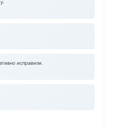
у.
ативно исправили.