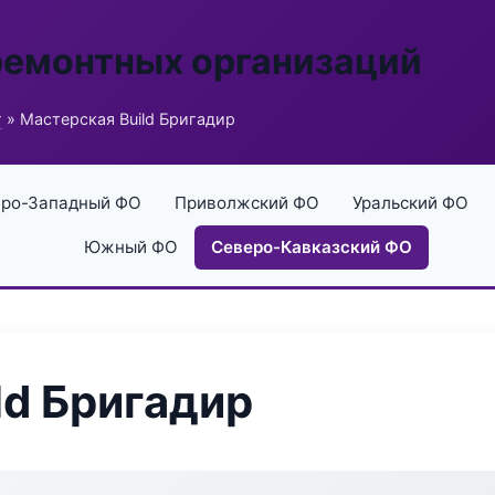
ремонтных организаций
г
» Мастерская Build Бригадир
ро-Западный ФО
Приволжский ФО
Уральский ФО
Южный ФО
Северо-Кавказский ФО
ld Бригадир