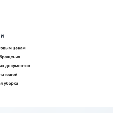
ми
птовым ценам
обращения
их документов
платежей
ая уборка