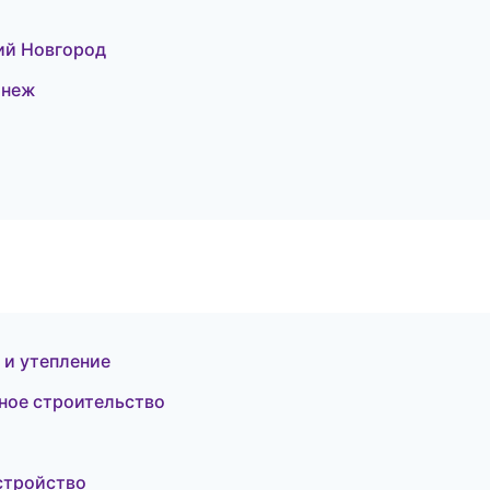
ий Новгород
онеж
 и утепление
ное строительство
стройство