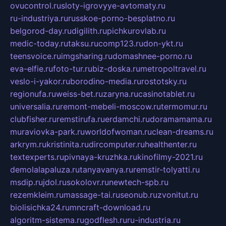
ovucontrol.ru
sloty-igrovyye-avtomaty.ru
ru-industriya.ru
russkoe-porno-besplatno.ru
belgorod-day.ru
digilith.ru
pichkurovlab.ru
medic-today.ru
taksu.ru
comp123.ru
don-ykt.ru
teensvoice.ru
imgsharing.ru
domashnee-porno.ru
eva-elfie.ru
foto-tur.ru
biz-doska.ru
metropoltravel.ru
veslo-i-yakor.ru
borodino-media.ru
rostotsky.ru
regionufa.ru
weiss-bet.ru
zaryna.ru
casinotablet.ru
universalia.ru
remont-mebeli-moscow.ru
termomur.ru
clubfisher.ru
remstirufa.ru
erdamchi.ru
doramamama.ru
muraviovka-park.ru
worldofwoman.ru
clean-dreams.ru
arkrym.ru
kristinita.ru
dircomputer.ru
healthenter.ru
textexperts.ru
pivnaya-kruzhka.ru
kinofilmy-2021.ru
demolalapaluza.ru
tanyavanya.ru
remstir-tolyatti.ru
msdip.ru
jdol.ru
sokolovr.ru
newtech-spb.ru
rezemkleim.ru
massage-tai.ru
seonub.ru
zvonitut.ru
biolisichka24.ru
mncraft-download.ru
algoritm-sistema.ru
godflesh.ru
ru-industria.ru