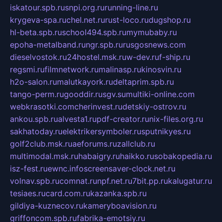
iskatour.spb.ru
snpi.org.ru
running-line.ru
krygeva-spa.ru
chel.net.ru
rust-loco.ru
dugshop.ru
hl-beta.spb.ru
school494.spb.ru
mymubaby.ru
epoha-metalband.ru
ngr.spb.ru
rusgosnews.com
dieselvostok.ru
24hostel.msk.ru
w-dev.ru
f-ship.ru
regsmi.ru
filmnetwork.ru
malinasp.ru
kinosvin.ru
h2o-salon.ru
malutkayork.ru
deltaprim.spb.ru
tango-perm.ru
gooddir.ru
sgv.su
multiki-online.com
webkrasotki.com
cherinvest.ru
detskiy-ostrov.ru
ankou.spb.ru
alvesta1.ru
pdf-creator.ru
nix-files.org.ru
sakhatoday.ru
elektrikersymboler.ru
sputnikyes.ru
golf2club.msk.ru
aeforums.ru
zallclub.ru
multimodal.msk.ru
habaigry.ru
haikko.ru
sobakopedia.ru
isz-fest.ru
ewnc.info
screensaver-clock.net.ru
volnav.spb.ru
comnat.ru
npf.net.ru
7bit.pp.ru
kalugatur.ru
tesiaes.ru
card.com.ru
kazanka.spb.ru
gildiya-kuznecov.ru
kameryboavision.ru
griffoncom.spb.ru
fabrika-emotsiy.ru