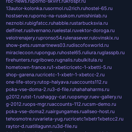
rbc-news.ru
porno-skvirt.ru
krospr.ru
13autor-kolonka.ru
sormol.ru
2rich.ru
hostel-65.ru
hostserve.ru
porno-na-russkom.ru
mishinlab.ru
neznobi.ru
bigfatcc.ru
habble.ru
starbucksvia.ru
delfinet.ru
silvernano.ru
elestal.ru
vektor-doroga.ru
velotrenajery.ru
pronso54.ru
lenasever.ru
lovinskix.ru
show-pets.ru
smartnews03.ru
discofoxworld.ru
miraclecoon.ru
pongup.ru
hostel65.ru
liura.ru
glasspb.ru
firehunters.ru
gribowo.ru
gnalis.ru
bulkitula.ru
hometown-france.ru
1-xbeticricetc-1-xbetti-5.ru
shop-garena.ru
cricetc-1-xbetr-1-xbetcc-2.ru
one-life-story.ru
top-halyava.ru
accounts112.ru
poka-vse-doma-2.ru
3-d-file.ru
hahahaharms.ru
g2012.ru
tst-1.ru
shaggy-cat.ru
opsmgr.ru
ev-gallery.ru
g-2012.ru
ops-mgr.ru
accounts-112.ru
csm-demo.ru
poka-vse-doma2.ru
airgungames.ru
allseo-host.ru
tehosmotre.ru
varieta-yug.ru
cricetc1xbetr1xbetcc2.ru
raytor-d.ru
atillagunn.ru
3d-file.ru