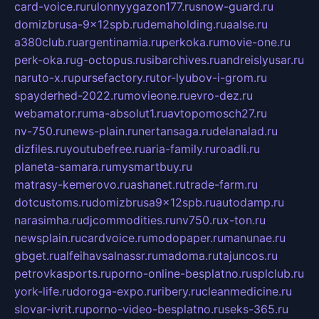
card-voice.ru
rulonnyygazon177.ru
snow-guard.ru
domizbrusa-9x12spb.ru
demaholding.ru
aalse.ru
a380club.ru
argentinamia.ru
perkoka.ru
movie-one.ru
perk-oka.ru
g-octopus.ru
sibarchives.ru
andreislyusar.ru
naruto-x.ru
pursefactory.ru
tor-lyubov-i-grom.ru
spayderhed-2022.ru
movieone.ru
evro-dez.ru
webamator.ru
ma-absolut1.ru
avtopomosch27.ru
nv-750.ru
news-plain.ru
nertansaga.ru
delanalad.ru
dizfiles.ru
youtubefree.ru
aria-family.ru
roadli.ru
planeta-samara.ru
mysmartbuy.ru
matrasy-kemerovo.ru
ashanet.ru
trade-farm.ru
dotcustoms.ru
domizbrusa9x12spb.ru
autodamp.ru
narasimha.ru
djcommodities.ru
nv750.ru
x-ton.ru
newsplain.ru
cardvoice.ru
modopaper.ru
manunae.ru
gbget.ru
alfeihavsalnassr.ru
madoma.ru
tajuncos.ru
petrovkasports.ru
porno-online-besplatno.ru
splclub.ru
york-life.ru
doroga-expo.ru
ribery.ru
cleanmedicine.ru
slovar-ivrit.ru
porno-video-besplatno.ru
seks-365.ru