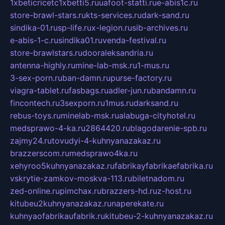
1xbeticricetc1xbetti5.ru
uafoot-statti.ru
e-abis1c.ru
store-brawl-stars.ru
kts-services.ru
dark-sand.ru
sindika-01.ru
sp-life.ru
x-legion.ru
sib-archives.ru
e-abis-1-c.ru
sindika01.ru
venda-festival.ru
store-brawlstars.ru
dooraleksandria.ru
antenna-highly.ru
mine-lab-msk.ru
1-mus.ru
3-sex-porn.ru
ban-damn.ru
purse-factory.ru
viagra-tablet.ru
fasbags.ru
adler-jun.ru
bandamn.ru
fincontech.ru
3sexporn.ru
1mus.ru
darksand.ru
rebus-toys.ru
minelab-msk.ru
alabuga-cityhotel.ru
medsprawo-4-ka.ru
2864420.ru
blagodarenie-spb.ru
zajmy24.ru
tovudyi-4-kuhnyanazakaz.ru
brazzerscom.ru
medsprawo4ka.ru
xehyroo5kuhnyanazakaz.ru
fabrikayfabrikaefabrika.ru
vskrytie-zamkov-moskva-113.ru
biletnadom.ru
zed-online.ru
pimchax.ru
brazzers-hd.ru
z-host.ru
kitubeu2kuhnyanazakaz.ru
naperekate.ru
kuhnyaofabrikaufabrik.ru
kitubeu-2-kuhnyanazakaz.ru