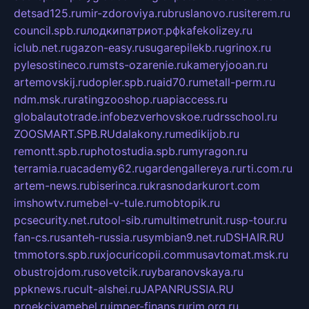
detsad125.ru
mir-zdoroviya.ru
bruslanovo.ru
siterem.ru
council.spb.ru
лодкипатриот.рф
kafekolizey.ru
iclub.net.ru
gazon-easy.ru
sugarepilekb.ru
grinox.ru
pylesostineco.ru
msts-ozarenie.ru
kameryjooan.ru
artemovskij.ru
dopler.spb.ru
aid70.ru
metall-perm.ru
ndm.msk.ru
ratingzooshop.ru
apiaccess.ru
globalautotrade.info
bezverhovskoe.ru
drsschool.ru
ZOOSMART.SPB.RU
dalakony.ru
medikijob.ru
remontt.spb.ru
photostudia.spb.ru
myragon.ru
terramia.ru
academy62.ru
gardengallereya.ru
rti.com.ru
artem-news.ru
biserinca.ru
krasnodarkurort.com
imshowtv.ru
mebel-v-tule.ru
mobtopik.ru
pcsecurity.net.ru
tool-sib.ru
multimetrunit.ru
sp-tour.ru
fan-cs.ru
santeh-russia.ru
symbian9.net.ru
DSHAIR.RU
tmmotors.spb.ru
xjocuricopii.com
musavtomat.msk.ru
obustrojdom.ru
sovetcik.ru
ybaranovskaya.ru
ppknews.ru
cult-alshei.ru
JAPANRUSSIA.RU
proekciyamebel.ru
imper-finans.ru
rim.org.ru