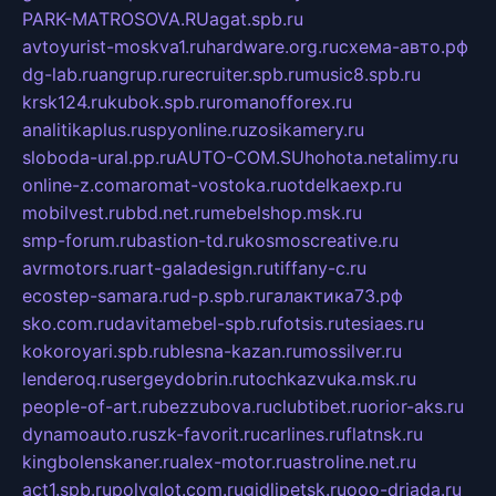
PARK-MATROSOVA.RU
agat.spb.ru
avtoyurist-moskva1.ru
hardware.org.ru
схема-авто.рф
dg-lab.ru
angrup.ru
recruiter.spb.ru
music8.spb.ru
krsk124.ru
kubok.spb.ru
romanofforex.ru
analitikaplus.ru
spyonline.ru
zosikamery.ru
sloboda-ural.pp.ru
AUTO-COM.SU
hohota.net
alimy.ru
online-z.com
aromat-vostoka.ru
otdelkaexp.ru
mobilvest.ru
bbd.net.ru
mebelshop.msk.ru
smp-forum.ru
bastion-td.ru
kosmoscreative.ru
avrmotors.ru
art-galadesign.ru
tiffany-c.ru
ecostep-samara.ru
d-p.spb.ru
галактика73.рф
sko.com.ru
davitamebel-spb.ru
fotsis.ru
tesiaes.ru
kokoroyari.spb.ru
blesna-kazan.ru
mossilver.ru
lenderoq.ru
sergeydobrin.ru
tochkazvuka.msk.ru
people-of-art.ru
bezzubova.ru
clubtibet.ru
orior-aks.ru
dynamoauto.ru
szk-favorit.ru
carlines.ru
flatnsk.ru
kingbolenskaner.ru
alex-motor.ru
astroline.net.ru
act1.spb.ru
polyglot.com.ru
gidlipetsk.ru
ooo-driada.ru