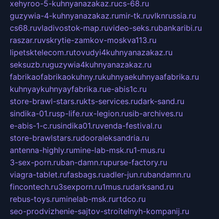
xehyroo-5-kuhnyanazakaz.ru
cs-68.ru
guzywia-4-kuhnyanazakaz.ru
mir-tk.ru
vlknrussia.ru
cs68.ru
vladivostok-map.ru
video-seks.ru
bankaribi.ru
raszar.ru
vskrytie-zamkov-moskva113.ru
lipetsktelecom.ru
tovudyi4kuhnyanazakaz.ru
seksuzb.ru
guzywia4kuhnyanazakaz.ru
fabrikaofabrikaokuhny.ru
kuhnyaekuhnyaafabrika.ru
kuhnyaykuhnyayfabrika.ru
e-abis1c.ru
store-brawl-stars.ru
kts-services.ru
dark-sand.ru
sindika-01.ru
sp-life.ru
x-legion.ru
sib-archives.ru
e-abis-1-c.ru
sindika01.ru
venda-festival.ru
store-brawlstars.ru
dooraleksandria.ru
antenna-highly.ru
mine-lab-msk.ru
1-mus.ru
3-sex-porn.ru
ban-damn.ru
purse-factory.ru
viagra-tablet.ru
fasbags.ru
adler-jun.ru
bandamn.ru
fincontech.ru
3sexporn.ru
1mus.ru
darksand.ru
rebus-toys.ru
minelab-msk.ru
rtdco.ru
seo-prodvizhenie-sajtov-stroitelnyh-kompanij.ru