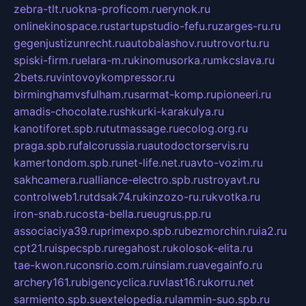
zebra-tlt.ru
okna-proficom.ru
erynok.ru
onlinekinospace.ru
startupstudio-fefu.ru
zarges-ru.ru
gegenjustizunrecht.ru
autobalashov.ru
utrovortu.ru
spiski-firm.ru
elara-m.ru
kinomusorka.ru
mkcslava.ru
2bets.ru
vintovoykompressor.ru
birminghamvsfulham.ru
sarmat-komp.ru
pioneeri.ru
amadis-chocolate.ru
shkurki-karakulya.ru
kanotiforet.spb.ru
tutmassage.ru
ecolog.org.ru
praga.spb.ru
falcorussia.ru
autodoctorservis.ru
kamertondom.spb.ru
net-life.net.ru
avto-vozim.ru
sakhcamera.ru
alliance-electro.spb.ru
stroyavt.ru
controlweb1.ru
tdsak74.ru
kinzozo-ru.ru
kvotka.ru
iron-snab.ru
costa-bella.ru
eugrus.pp.ru
associaciya39.ru
primexpo.spb.ru
bezmorchin.ru
ia2.ru
cpt21.ru
ispecspb.ru
regahost.ru
kolosok-elita.ru
tae-kwon.ru
consrio.com.ru
insiam.ru
avegainfo.ru
archery161.ru
bigencyclica.ru
vlast16.ru
korru.net
sarmiento.spb.su
extelopedia.ru
lammin-suo.spb.ru