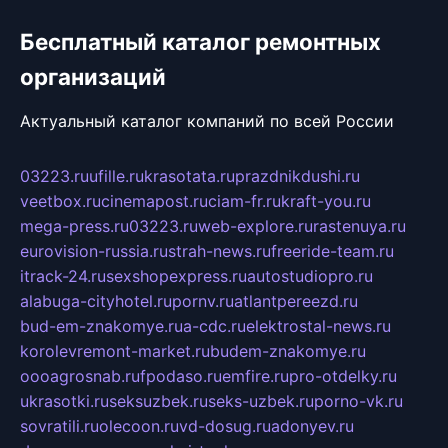
Бесплатный каталог ремонтных
организаций
Актуальный каталог компаний по всей России
03223.ru
ufille.ru
krasotata.ru
prazdnikdushi.ru
veetbox.ru
cinemapost.ru
ciam-fr.ru
kraft-you.ru
mega-press.ru
03223.ru
web-explore.ru
rastenuya.ru
eurovision-russia.ru
strah-news.ru
freeride-team.ru
itrack-24.ru
sexshopexpress.ru
autostudiopro.ru
alabuga-cityhotel.ru
pornv.ru
atlantpereezd.ru
bud-em-znakomye.ru
a-cdc.ru
elektrostal-news.ru
korolevremont-market.ru
budem-znakomye.ru
oooagrosnab.ru
fpodaso.ru
emfire.ru
pro-otdelky.ru
ukrasotki.ru
seksuzbek.ru
seks-uzbek.ru
porno-vk.ru
sovratili.ru
olecoon.ru
vd-dosug.ru
adonyev.ru