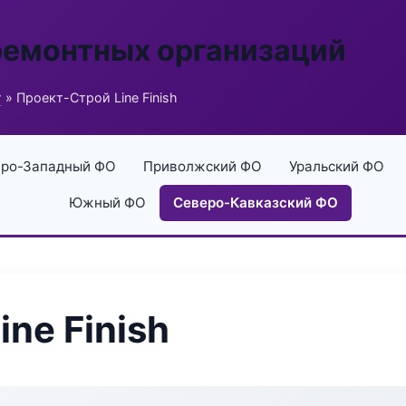
ремонтных организаций
г
» Проект-Строй Line Finish
ро-Западный ФО
Приволжский ФО
Уральский ФО
Южный ФО
Северо-Кавказский ФО
ne Finish