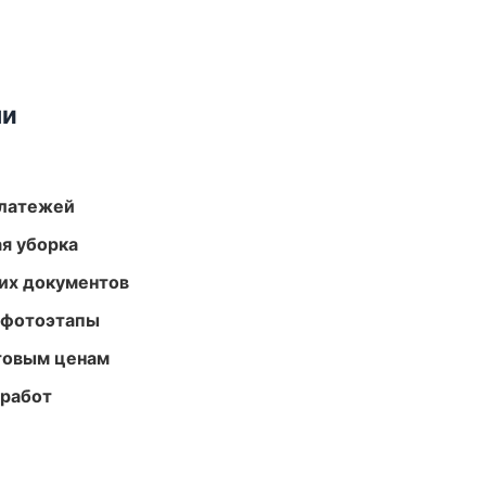
ми
платежей
ая уборка
их документов
 фотоэтапы
птовым ценам
 работ