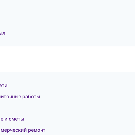
ыл
ети
плиточные работы
е и сметы
ммерческий ремонт