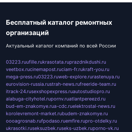
Бесплатный каталог ремонтных
организаций
Актуальный каталог компаний по всей России
03223.ru
ufille.ru
krasotata.ru
prazdnikdushi.ru
veetbox.ru
cinemapost.ru
ciam-fr.ru
kraft-you.ru
mega-press.ru
03223.ru
web-explore.ru
rastenuya.ru
eurovision-russia.ru
strah-news.ru
freeride-team.ru
itrack-24.ru
sexshopexpress.ru
autostudiopro.ru
alabuga-cityhotel.ru
pornv.ru
atlantpereezd.ru
bud-em-znakomye.ru
a-cdc.ru
elektrostal-news.ru
korolevremont-market.ru
budem-znakomye.ru
oooagrosnab.ru
fpodaso.ru
emfire.ru
pro-otdelky.ru
ukrasotki.ru
seksuzbek.ru
seks-uzbek.ru
porno-vk.ru