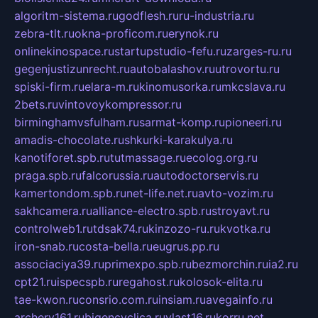
algoritm-sistema.ru
godflesh.ru
ru-industria.ru
zebra-tlt.ru
okna-proficom.ru
erynok.ru
onlinekinospace.ru
startupstudio-fefu.ru
zarges-ru.ru
gegenjustizunrecht.ru
autobalashov.ru
utrovortu.ru
spiski-firm.ru
elara-m.ru
kinomusorka.ru
mkcslava.ru
2bets.ru
vintovoykompressor.ru
birminghamvsfulham.ru
sarmat-komp.ru
pioneeri.ru
amadis-chocolate.ru
shkurki-karakulya.ru
kanotiforet.spb.ru
tutmassage.ru
ecolog.org.ru
praga.spb.ru
falcorussia.ru
autodoctorservis.ru
kamertondom.spb.ru
net-life.net.ru
avto-vozim.ru
sakhcamera.ru
alliance-electro.spb.ru
stroyavt.ru
controlweb1.ru
tdsak74.ru
kinzozo-ru.ru
kvotka.ru
iron-snab.ru
costa-bella.ru
eugrus.pp.ru
associaciya39.ru
primexpo.spb.ru
bezmorchin.ru
ia2.ru
cpt21.ru
ispecspb.ru
regahost.ru
kolosok-elita.ru
tae-kwon.ru
consrio.com.ru
insiam.ru
avegainfo.ru
archery161.ru
bigencyclica.ru
vlast16.ru
korru.net