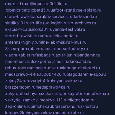
raytor-d.ru
atillagunn.ru
3d-file.ru
1xbeticricetc1xbetti5.ru
uafoot-statti.ru
e-abis1c.ru
store-brawl-stars.ru
kts-services.ru
dark-sand.ru
sindika-01.ru
sp-life.ru
x-legion.ru
sib-archives.ru
e-abis-1-c.ru
sindika01.ru
venda-festival.ru
store-brawlstars.ru
dooraleksandria.ru
antenna-highly.ru
mine-lab-msk.ru
1-mus.ru
3-sex-porn.ru
ban-damn.ru
purse-factory.ru
viagra-tablet.ru
fasbags.ru
adler-jun.ru
bandamn.ru
fincontech.ru
3sexporn.ru
1mus.ru
darksand.ru
rebus-toys.ru
minelab-msk.ru
alabuga-cityhotel.ru
medsprawo-4-ka.ru
2864420.ru
blagodarenie-spb.ru
zajmy24.ru
tovudyi-4-kuhnyanazakaz.ru
brazzerscom.ru
medsprawo4ka.ru
xehyroo5kuhnyanazakaz.ru
fabrikayfabrikaefabrika.ru
vskrytie-zamkov-moskva-113.ru
biletnadom.ru
zed-online.ru
pimchax.ru
brazzers-hd.ru
z-host.ru
kitubeu2kuhnyanazakaz.ru
naperekate.ru