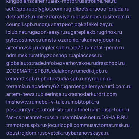
kingbolenskaner.ru
alex-motor.ru
astroline.net.ru
act1.spb.ru
polyglot.com.ru
gidlipetsk.ru
ooo-driada.ru
detsad125.ru
mir-zdoroviya.ru
bruslanovo.ru
siterem.ru
council.spb.ru
лодкипатриот.рф
kafekolizey.ru
iclub.net.ru
gazon-easy.ru
sugarepilekb.ru
grinox.ru
pylesostineco.ru
msts-ozarenie.ru
kameryjooan.ru
artemovskij.ru
dopler.spb.ru
aid70.ru
metall-perm.ru
ndm.msk.ru
ratingzooshop.ru
apiaccess.ru
globalautotrade.info
bezverhovskoe.ru
drsschool.ru
ZOOSMART.SPB.RU
dalakony.ru
medikijob.ru
remontt.spb.ru
photostudia.spb.ru
myragon.ru
terramia.ru
academy62.ru
gardengallereya.ru
rti.com.ru
artem-news.ru
biserinca.ru
krasnodarkurort.com
imshowtv.ru
mebel-v-tule.ru
mobtopik.ru
pcsecurity.net.ru
tool-sib.ru
multimetrunit.ru
sp-tour.ru
fan-cs.ru
santeh-russia.ru
symbian9.net.ru
DSHAIR.RU
tmmotors.spb.ru
xjocuricopii.com
musavtomat.msk.ru
obustrojdom.ru
sovetcik.ru
ybaranovskaya.ru