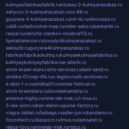
kuhnyaofabrikaufabrik.ru
kitubeu-2-kuhnyanazakaz.ru
xehyroo-5-kuhnyanazakaz.ru
cs-68.ru
guzywia-4-kuhnyanazakaz.ru
mir-tk.ru
vlknrussia.ru
cs68.ru
vladivostok-map.ru
video-seks.ru
bankaribi.ru
raszar.ru
vskrytie-zamkov-moskva113.ru
lipetsktelecom.ru
tovudyi4kuhnyanazakaz.ru
seksuzb.ru
guzywia4kuhnyanazakaz.ru
fabrikaofabrikaokuhny.ru
kuhnyaekuhnyaafabrika.ru
kuhnyaykuhnyayfabrika.ru
e-abis1c.ru
store-brawl-stars.ru
kts-services.ru
dark-sand.ru
sindika-01.ru
sp-life.ru
x-legion.ru
sib-archives.ru
e-abis-1-c.ru
sindika01.ru
venda-festival.ru
store-brawlstars.ru
dooraleksandria.ru
antenna-highly.ru
mine-lab-msk.ru
1-mus.ru
3-sex-porn.ru
ban-damn.ru
purse-factory.ru
viagra-tablet.ru
fasbags.ru
adler-jun.ru
bandamn.ru
fincontech.ru
3sexporn.ru
1mus.ru
darksand.ru
rebus-toys.ru
minelab-msk.ru
rtdco.ru