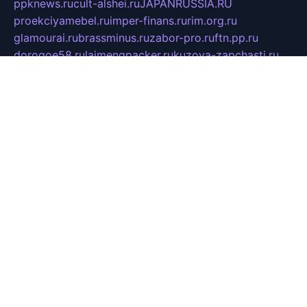
ppknews.ru
cult-alshei.ru
JAPANRUSSIA.RU
proekciyamebel.ru
imper-finans.ru
rim.org.ru
glamourai.ru
brassminus.ru
zabor-pro.ru
ftn.pp.ru
dorogoe58.ru
laimengpacker.ru
kuzova-zapchasti.ru
sageerp.ru
taxodrom.ru
dsrazvitie.ru
hardcity.net.ru
ratinghomegames.ru
topservice25.ru
gubernyan.ru
gtglasslined.ru
ii4.ru
tssport.spb.ru
andorra24.com
blackwallstreet.ru
oboimos.ru
optim-doors.com.ru
ikuch.ru
nycr.org.ru
npa21.ru
vremya-ch.spb.ru
desert000.ru
ivtorgi.ru
ifiori.ru
catalog-statei.ru
dcv.org.ru
spetsmaster174.ru
ipkameryhiseeu.ru
dum26.ru
ruspol.spb.ru
fr-opendp.ru
kam-solnyshko.ru
cheyenne-arapaho.ru
sevzapmetal.spb.ru
ted-lapidus.spb.ru
parasite-eliminator.ru
sigma-complete.ru
modernworld.ru
dama-moda.ru
eholot-group.ru
sk-nvkz.ru
DRONGOLD.RU
democratia2.ru
i-farmer.ru
mass-sport.org
jablonex.spb.ru
bookmess.ru
linkword.ru