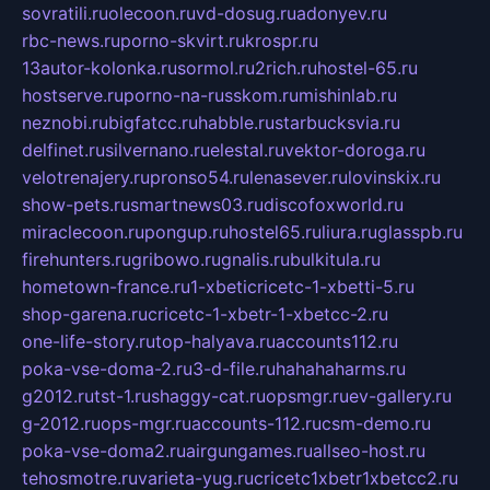
sovratili.ru
olecoon.ru
vd-dosug.ru
adonyev.ru
rbc-news.ru
porno-skvirt.ru
krospr.ru
13autor-kolonka.ru
sormol.ru
2rich.ru
hostel-65.ru
hostserve.ru
porno-na-russkom.ru
mishinlab.ru
neznobi.ru
bigfatcc.ru
habble.ru
starbucksvia.ru
delfinet.ru
silvernano.ru
elestal.ru
vektor-doroga.ru
velotrenajery.ru
pronso54.ru
lenasever.ru
lovinskix.ru
show-pets.ru
smartnews03.ru
discofoxworld.ru
miraclecoon.ru
pongup.ru
hostel65.ru
liura.ru
glasspb.ru
firehunters.ru
gribowo.ru
gnalis.ru
bulkitula.ru
hometown-france.ru
1-xbeticricetc-1-xbetti-5.ru
shop-garena.ru
cricetc-1-xbetr-1-xbetcc-2.ru
one-life-story.ru
top-halyava.ru
accounts112.ru
poka-vse-doma-2.ru
3-d-file.ru
hahahaharms.ru
g2012.ru
tst-1.ru
shaggy-cat.ru
opsmgr.ru
ev-gallery.ru
g-2012.ru
ops-mgr.ru
accounts-112.ru
csm-demo.ru
poka-vse-doma2.ru
airgungames.ru
allseo-host.ru
tehosmotre.ru
varieta-yug.ru
cricetc1xbetr1xbetcc2.ru