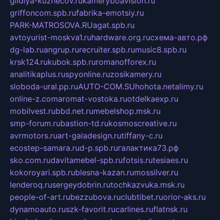
gildiya-kuznecov.ru
kameryboavision.ru
griffoncom.spb.ru
fabrika-emotsiy.ru
PARK-MATROSOVA.RU
agat.spb.ru
avtoyurist-moskva1.ru
hardware.org.ru
схема-авто.рф
dg-lab.ru
angrup.ru
recruiter.spb.ru
music8.spb.ru
krsk124.ru
kubok.spb.ru
romanofforex.ru
analitikaplus.ru
spyonline.ru
zosikamery.ru
sloboda-ural.pp.ru
AUTO-COM.SU
hohota.net
alimy.ru
online-z.com
aromat-vostoka.ru
otdelkaexp.ru
mobilvest.ru
bbd.net.ru
mebelshop.msk.ru
smp-forum.ru
bastion-td.ru
kosmoscreative.ru
avrmotors.ru
art-galadesign.ru
tiffany-c.ru
ecostep-samara.ru
d-p.spb.ru
галактика73.рф
sko.com.ru
davitamebel-spb.ru
fotsis.ru
tesiaes.ru
kokoroyari.spb.ru
blesna-kazan.ru
mossilver.ru
lenderoq.ru
sergeydobrin.ru
tochkazvuka.msk.ru
people-of-art.ru
bezzubova.ru
clubtibet.ru
orior-aks.ru
dynamoauto.ru
szk-favorit.ru
carlines.ru
flatnsk.ru