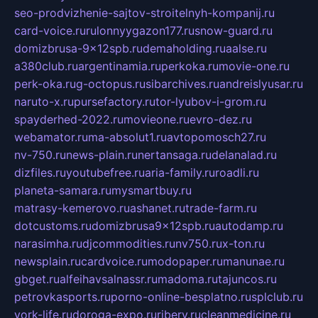
seo-prodvizhenie-sajtov-stroitelnyh-kompanij.ru
card-voice.ru
rulonnyygazon177.ru
snow-guard.ru
domizbrusa-9x12spb.ru
demaholding.ru
aalse.ru
a380club.ru
argentinamia.ru
perkoka.ru
movie-one.ru
perk-oka.ru
g-octopus.ru
sibarchives.ru
andreislyusar.ru
naruto-x.ru
pursefactory.ru
tor-lyubov-i-grom.ru
spayderhed-2022.ru
movieone.ru
evro-dez.ru
webamator.ru
ma-absolut1.ru
avtopomosch27.ru
nv-750.ru
news-plain.ru
nertansaga.ru
delanalad.ru
dizfiles.ru
youtubefree.ru
aria-family.ru
roadli.ru
planeta-samara.ru
mysmartbuy.ru
matrasy-kemerovo.ru
ashanet.ru
trade-farm.ru
dotcustoms.ru
domizbrusa9x12spb.ru
autodamp.ru
narasimha.ru
djcommodities.ru
nv750.ru
x-ton.ru
newsplain.ru
cardvoice.ru
modopaper.ru
manunae.ru
gbget.ru
alfeihavsalnassr.ru
madoma.ru
tajuncos.ru
petrovkasports.ru
porno-online-besplatno.ru
splclub.ru
york-life.ru
doroga-expo.ru
ribery.ru
cleanmedicine.ru