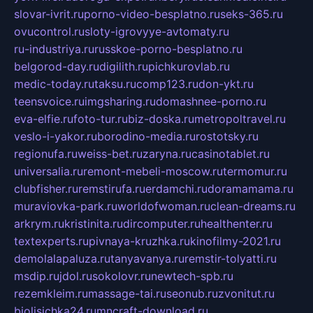
slovar-ivrit.ru
porno-video-besplatno.ru
seks-365.ru
ovucontrol.ru
sloty-igrovyye-avtomaty.ru
ru-industriya.ru
russkoe-porno-besplatno.ru
belgorod-day.ru
digilith.ru
pichkurovlab.ru
medic-today.ru
taksu.ru
comp123.ru
don-ykt.ru
teensvoice.ru
imgsharing.ru
domashnee-porno.ru
eva-elfie.ru
foto-tur.ru
biz-doska.ru
metropoltravel.ru
veslo-i-yakor.ru
borodino-media.ru
rostotsky.ru
regionufa.ru
weiss-bet.ru
zaryna.ru
casinotablet.ru
universalia.ru
remont-mebeli-moscow.ru
termomur.ru
clubfisher.ru
remstirufa.ru
erdamchi.ru
doramamama.ru
muraviovka-park.ru
worldofwoman.ru
clean-dreams.ru
arkrym.ru
kristinita.ru
dircomputer.ru
healthenter.ru
textexperts.ru
pivnaya-kruzhka.ru
kinofilmy-2021.ru
demolalapaluza.ru
tanyavanya.ru
remstir-tolyatti.ru
msdip.ru
jdol.ru
sokolovr.ru
newtech-spb.ru
rezemkleim.ru
massage-tai.ru
seonub.ru
zvonitut.ru
biolisichka24.ru
mncraft-download.ru