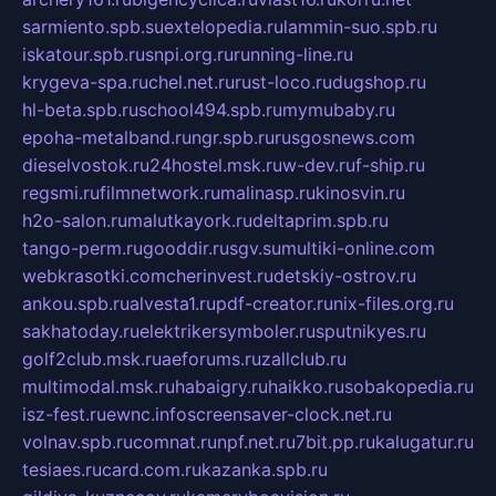
sarmiento.spb.su
extelopedia.ru
lammin-suo.spb.ru
iskatour.spb.ru
snpi.org.ru
running-line.ru
krygeva-spa.ru
chel.net.ru
rust-loco.ru
dugshop.ru
hl-beta.spb.ru
school494.spb.ru
mymubaby.ru
epoha-metalband.ru
ngr.spb.ru
rusgosnews.com
dieselvostok.ru
24hostel.msk.ru
w-dev.ru
f-ship.ru
regsmi.ru
filmnetwork.ru
malinasp.ru
kinosvin.ru
h2o-salon.ru
malutkayork.ru
deltaprim.spb.ru
tango-perm.ru
gooddir.ru
sgv.su
multiki-online.com
webkrasotki.com
cherinvest.ru
detskiy-ostrov.ru
ankou.spb.ru
alvesta1.ru
pdf-creator.ru
nix-files.org.ru
sakhatoday.ru
elektrikersymboler.ru
sputnikyes.ru
golf2club.msk.ru
aeforums.ru
zallclub.ru
multimodal.msk.ru
habaigry.ru
haikko.ru
sobakopedia.ru
isz-fest.ru
ewnc.info
screensaver-clock.net.ru
volnav.spb.ru
comnat.ru
npf.net.ru
7bit.pp.ru
kalugatur.ru
tesiaes.ru
card.com.ru
kazanka.spb.ru